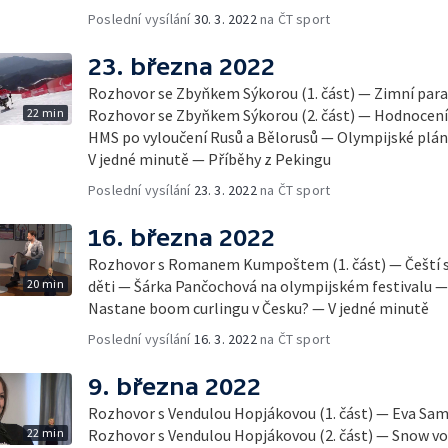
Poslední vysílání
30. 3. 2022
na ČT sport
23. března 2022
Rozhovor se Zbyňkem Sýkorou (1. část) — Zimní para
22 min
Rozhovor se Zbyňkem Sýkorou (2. část) — Hodnocení
HMS po vyloučení Rusů a Bělorusů — Olympijské plá
V jedné minutě — Příběhy z Pekingu
Poslední vysílání
23. 3. 2022
na ČT sport
16. března 2022
Rozhovor s Romanem Kumpoštem (1. část) — Čeští spo
20 min
děti — Šárka Pančochová na olympijském festivalu —
Nastane boom curlingu v Česku? — V jedné minutě
Poslední vysílání
16. 3. 2022
na ČT sport
9. března 2022
Rozhovor s Vendulou Hopjákovou (1. část) — Eva S
22 min
Rozhovor s Vendulou Hopjákovou (2. část) — Snow vo