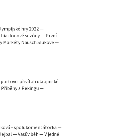
lympijské hry 2022 —
 biatlonové sezóny — První
ny Markéty Nausch Slukové —
rtovci přivítali ukrajinské
 Příběhy z Pekingu —
amková - spolukomentátorka —
lejbal — Vasův běh — V jedné