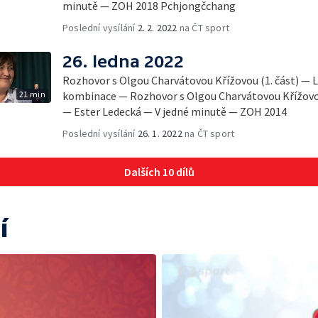
minutě — ZOH 2018 Pchjongčchang
Poslední vysílání
2. 2. 2022
na ČT sport
26. ledna 2022
Rozhovor s Olgou Charvátovou Křížovou (1. část) — L
21 min
kombinace — Rozhovor s Olgou Charvátovou Křížovou 
— Ester Ledecká — V jedné minutě — ZOH 2014
Poslední vysílání
26. 1. 2022
na ČT sport
Dalších 10 dílů
í