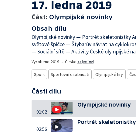
17. ledna 2019
Část:
Olympijské novinky
Obsah dílu
Olympijské novinky — Portrét skeletonistky 
světové špičce — Štybarův návrat na cyklok
— Sociální sítě — Aktivity České olympijské
Vyrobeno
2019
•
Česko
Sport
Sportovní osobnosti
Olympijské hry
Čes
Části dílu
Olympijské novinky
01:02
Portrét skeletonistk
02:56