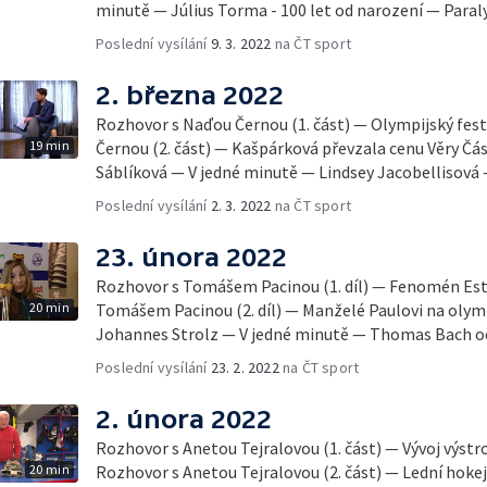
minutě — Július Torma - 100 let od narození — Para
Poslední vysílání
9. 3. 2022
na ČT sport
2. března 2022
Rozhovor s Naďou Černou (1. část) — Olympijský fes
19 min
Černou (2. část) — Kašpárková převzala cenu Věry Č
Sáblíková — V jedné minutě — Lindsey Jacobellisová
Poslední vysílání
2. 3. 2022
na ČT sport
23. února 2022
Rozhovor s Tomášem Pacinou (1. díl) — Fenomén Es
20 min
Tomášem Pacinou (2. díl) — Manželé Paulovi na olym
Johannes Strolz — V jedné minutě — Thomas Bach oc
Poslední vysílání
23. 2. 2022
na ČT sport
2. února 2022
Rozhovor s Anetou Tejralovou (1. část) — Vývoj výstr
20 min
Rozhovor s Anetou Tejralovou (2. část) — Lední hokej