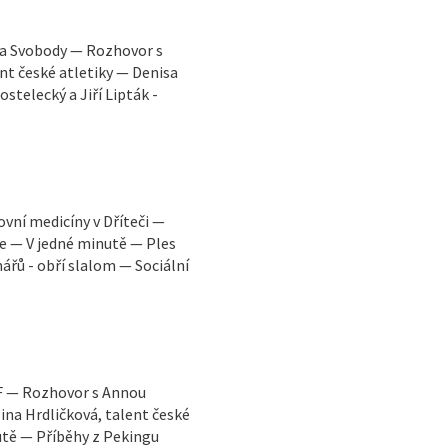
ra Svobody — Rozhovor s
nt české atletiky — Denisa
stelecký a Jiří Lipták -
ní medicíny v Dříteči —
e — V jedné minutě — Ples
řů - obří slalom — Sociální
OF — Rozhovor s Annou
ina Hrdličková, talent české
utě — Příběhy z Pekingu