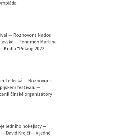
lympiáda
tival — Rozhovor s Naďou
áslavské — Fenomén Martina
 — Kniha "Peking 2022"
ter Ledecká — Rozhovor s
pijském festivalu —
enil čínské organizátory
oje ledního hokejisty —
 — David Krejčí — V jedné