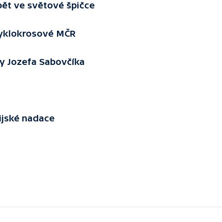
ět ve světové špičce
cyklokrosové MČR
y Jozefa Sabovčíka
ijské nadace