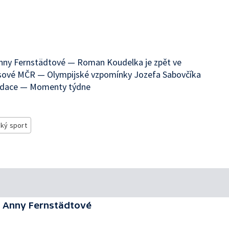
Anny Fernstädtové — Roman Koudelka je zpět ve
rosové MČR — Olympijské vzpomínky Jozefa Sabovčíka
 nadace — Momenty týdne
ký sport
y Anny Fernstädtové