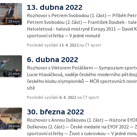
13. dubna 2022
Rozhovor s Petrem Svobodou (1. část) — Příběh Pet
19 min
Petrem Svobodou (2. část) — František Doubek - tale
Helceletová - halová mistryně Evropy 2011 — David Ko
sportovní střelba — V jedné minutě
Poslední vysílání
13. 4. 2022
na ČT sport
6. dubna 2022
Rozhovor s Viktorem Poláškem — Sympozium sportov
21 min
Lucie Hlaváčková, naděje českého moderního pětiboj
českého klubu olympioniků — MČR sportovních noviná
sítě
Poslední vysílání
6. 4. 2022
na ČT sport
30. března 2022
Rozhovor s Annou Duškovou (1. část) — Historie EY
20 min
Duškovou (2. část) — České medaile na EYOF 2022 — Z
sportovní střelby — Život s cukrovkou — V jedné min