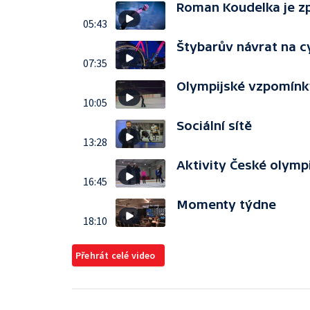
Roman Koudelka je zp
05:43
Štybarův návrat na 
07:35
Olympijské vzpomínk
10:05
Sociální sítě
13:28
Aktivity České olymp
16:45
Momenty týdne
18:10
Přehrát celé video