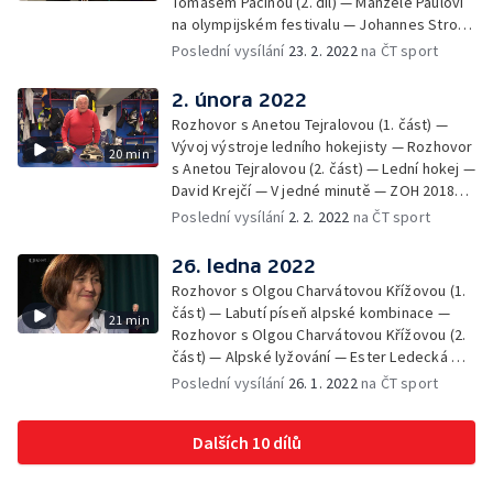
Tomášem Pacinou (2. díl) — Manželé Paulovi
na olympijském festivalu — Johannes Strolz
— V jedné minutě — Thomas Bach ocenil
Poslední vysílání
23. 2. 2022
na ČT sport
čínské organizátory
2. února 2022
Rozhovor s Anetou Tejralovou (1. část) —
Vývoj výstroje ledního hokejisty — Rozhovor
20 min
s Anetou Tejralovou (2. část) — Lední hokej —
David Krejčí — V jedné minutě — ZOH 2018
Pchjongčchang
Poslední vysílání
2. 2. 2022
na ČT sport
26. ledna 2022
Rozhovor s Olgou Charvátovou Křížovou (1.
část) — Labutí píseň alpské kombinace —
21 min
Rozhovor s Olgou Charvátovou Křížovou (2.
část) — Alpské lyžování — Ester Ledecká — V
jedné minutě — ZOH 2014
Poslední vysílání
26. 1. 2022
na ČT sport
Dalších 10 dílů