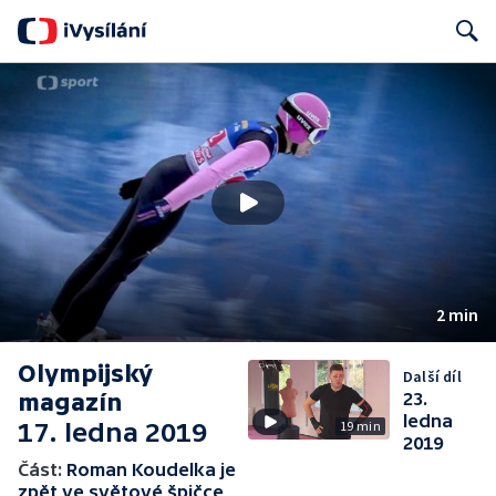
Search
2 min
Olympijský
Další díl
magazín
23.
ledna
17. ledna 2019
19 min
2019
Část:
Roman Koudelka je
zpět ve světové špičce