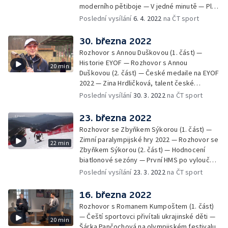
moderního pětiboje — V jedné minutě — Ples
českého klubu olympioniků — MČR
Poslední vysílání
6. 4. 2022
na ČT sport
sportovních novinářů - obří slalom — Sociální
sítě
30. března 2022
Rozhovor s Annou Duškovou (1. část) —
Historie EYOF — Rozhovor s Annou
20 min
Duškovou (2. část) — České medaile na EYOF
2022 — Zina Hrdličková, talent české
sportovní střelby — Život s cukrovkou — V
Poslední vysílání
30. 3. 2022
na ČT sport
jedné minutě — Příběhy z Pekingu
23. března 2022
Rozhovor se Zbyňkem Sýkorou (1. část) —
Zimní paralympijské hry 2022 — Rozhovor se
22 min
Zbyňkem Sýkorou (2. část) — Hodnocení
biatlonové sezóny — První HMS po vyloučení
Rusů a Bělorusů — Olympijské plány Markéty
Poslední vysílání
23. 3. 2022
na ČT sport
Nausch Slukové — V jedné minutě — Příběhy
z Pekingu
16. března 2022
Rozhovor s Romanem Kumpoštem (1. část)
— Čeští sportovci přivítali ukrajinské děti —
20 min
Šárka Pančochová na olympijském festivalu