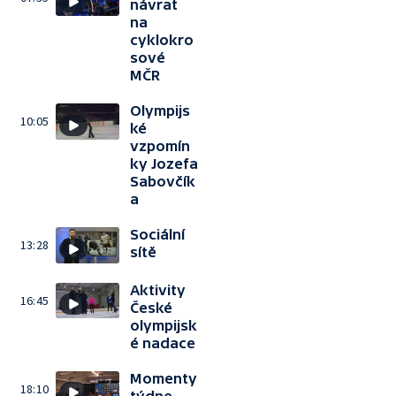
návrat
na
cyklokro
sové
MČR
Olympijs
10:05
ké
vzpomín
ky Jozefa
Sabovčík
a
Sociální
13:28
sítě
Aktivity
16:45
České
olympijsk
é nadace
Momenty
18:10
týdne