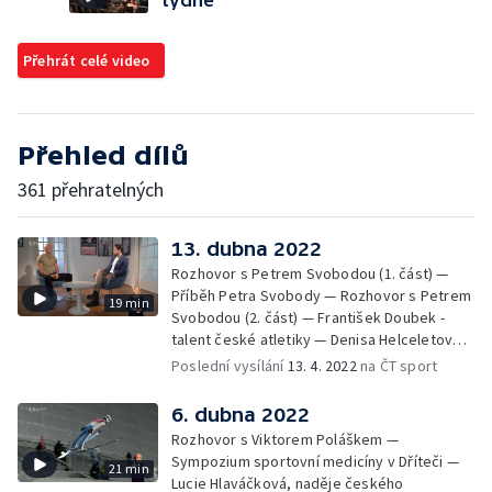
Přehrát celé video
Přehled dílů
361 přehratelných
13. dubna 2022
Rozhovor s Petrem Svobodou (1. část) —
Příběh Petra Svobody — Rozhovor s Petrem
19 min
Svobodou (2. část) — František Doubek -
talent české atletiky — Denisa Helceletová -
halová mistryně Evropy 2011 — David
Poslední vysílání
13. 4. 2022
na ČT sport
Kostelecký a Jiří Lipták - sportovní střelba —
V jedné minutě
6. dubna 2022
Rozhovor s Viktorem Poláškem —
Sympozium sportovní medicíny v Dříteči —
21 min
Lucie Hlaváčková, naděje českého