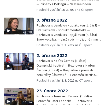
— Příběhy z Pekingu — Nastane boom
curlingu v Česku? — V jedné minutě
Poslední vysílání
16. 3. 2022
na ČT sport
9. března 2022
Rozhovor s Vendulou Hopjákovou (1. část) —
Eva Samková - spolukomentátorka —
22 min
Rozhovor s Vendulou Hopjákovou (2. část) —
Snow volejbal — Vasův běh — V jedné minutě
— Július Torma - 100 let od narození —
Poslední vysílání
9. 3. 2022
na ČT sport
Paralympiáda
2. března 2022
Rozhovor s Naďou Černou (1. část) —
Olympijský festival — Rozhovor s Naďou
19 min
Černou (2. část) — Kašpárková převzala
cenu Věry Čáslavské — Fenomén Martina
Sáblíková — V jedné minutě — Lindsey
Poslední vysílání
2. 3. 2022
na ČT sport
Jacobellisová — Kniha "Peking 2022"
23. února 2022
Rozhovor s Tomášem Pacinou (1. díl) —
Fenomén Ester Ledecká — Rozhovor s
20 min