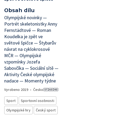
Obsah dílu
Olympijské novinky —
Portrét skeletonistky Anny
Fernstädtové — Roman
Koudelka je zpět ve
světové špičce — Štybarův
návrat na cyklokrosové
MČR — Olympijské
vzpomínky Jozefa
Sabovčíka — Sociální sítě —
Aktivity České olympijské
nadace — Momenty týdne
Vyrobeno
2019
•
Česko
Sport
Sportovní osobnosti
Olympijské hry
Český sport