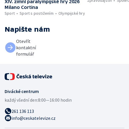
Zpravodajství
Spole
XIV. zimní paralympijské hry 2026
Milano Cortina
Sport
Sport s postižením
Olympijské hry
Napište nám
Otevřít
kontaktní
formulář
Divácké centrum
každý všední den:
8:00—16:00 hodin
261 136 113
info@ceskatelevize.cz