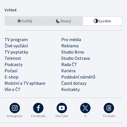
Vzhled
Světlý
Tmavý
Systém
TV program
Pro média
Živé vysílání
Reklama
TV poplatky
Studio Brno
Teletext
Studio Ostrava
Podcasty
Rada ČT
Počasí
Kariéra
E-shop
Podávání námětů
Mobilní a TV aplikace
Časté dotazy
Vše o ČT
Kontakty
Instagram
Facebook
YouTube
X
Threads