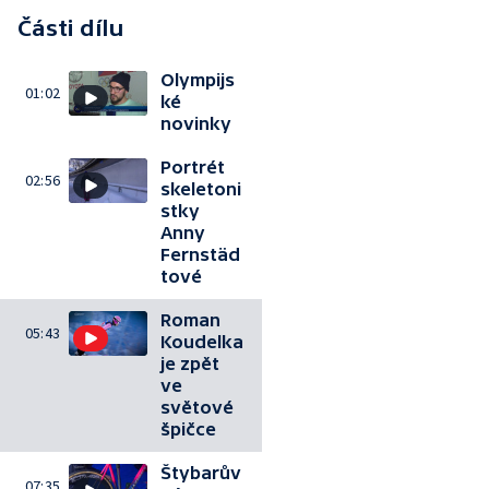
Části dílu
Olympijs
01:02
ké
novinky
Portrét
02:56
skeletoni
stky
Anny
Fernstäd
tové
Roman
05:43
Koudelka
je zpět
ve
světové
špičce
Štybarův
07:35