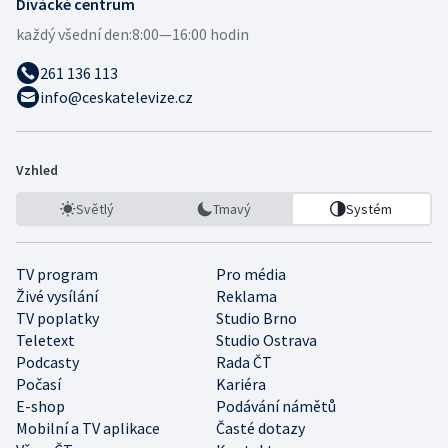
Divácké centrum
každý všední den:
8:00—16:00 hodin
261 136 113
info@ceskatelevize.cz
Vzhled
Světlý
Tmavý
Systém
TV program
Pro média
Živé vysílání
Reklama
TV poplatky
Studio Brno
Teletext
Studio Ostrava
Podcasty
Rada ČT
Počasí
Kariéra
E-shop
Podávání námětů
Mobilní a TV aplikace
Časté dotazy