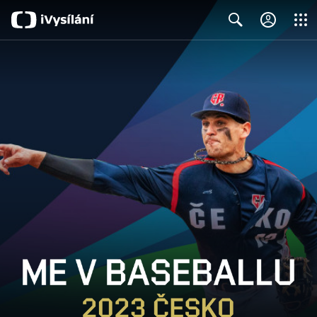
Close
Search