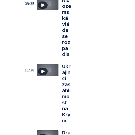
Niz
09:35
oze
ms
ká
vlá
da
se
roz
pa
dla
Ukr
11:38
ajin
ci
zas
áhli
mo
st
na
Kry
m
Dru