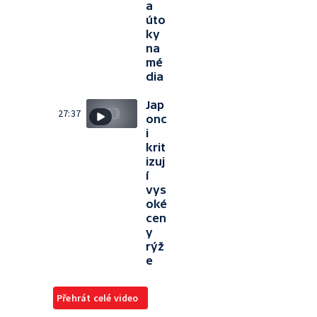
a
úto
ky
na
mé
dia
Jap
27:37
onc
i
krit
izuj
í
vys
oké
cen
y
rýž
e
Přehrát celé video