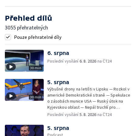
Přehled dílů
3055 přehratelných
Pouze přehratelné díly
6. srpna
Poslední vysílání
6. 8. 2026
na ČT24
30 min
5. srpna
Výbušné drony na letišti v Lipsku — Rozkol v
americké Demokratické straně — Spekulace
30 min
o zásobách munice USA — Ruský útok na
Kyjevskou oblast — Nepál truchlí pro
horolezce — Ruský útok na Kyjevskou oblast
Poslední vysílání
5. 8. 2026
na ČT24
— Snaha o návrat tygrů do Kazachstánu
5. srpna
Podcast