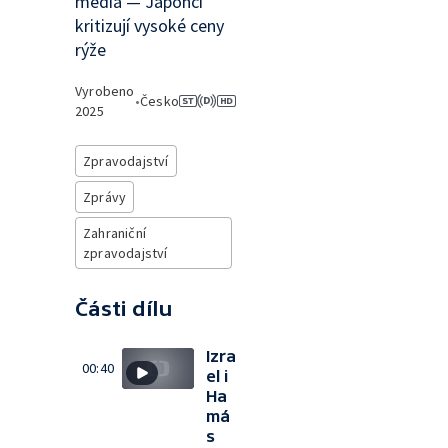
média — Japonci
kritizují vysoké ceny
rýže
Vyrobeno
•
Česko
2025
Zpravodajství
Zprávy
Zahraniční
zpravodajství
Části dílu
Izra
00:40
el i
Ha
má
s