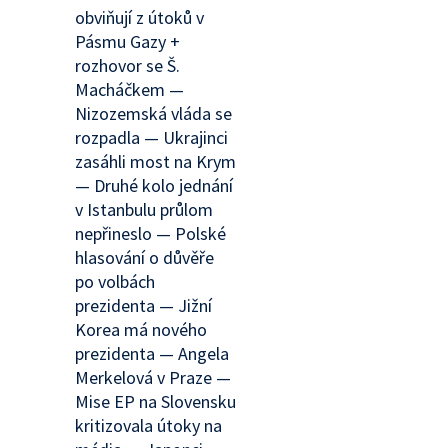
obviňují z útoků v
Pásmu Gazy +
rozhovor se Š.
Macháčkem —
Nizozemská vláda se
rozpadla — Ukrajinci
zasáhli most na Krym
— Druhé kolo jednání
v Istanbulu průlom
nepřineslo — Polské
hlasování o důvěře
po volbách
prezidenta — Jižní
Korea má nového
prezidenta — Angela
Merkelová v Praze —
Mise EP na Slovensku
kritizovala útoky na