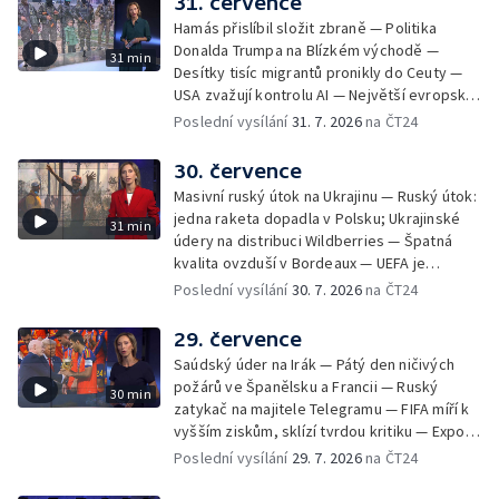
31. července
Hamás přislíbil složit zbraně — Politika
Donalda Trumpa na Blízkém východě —
31 min
Desítky tisíc migrantů pronikly do Ceuty —
USA zvažují kontrolu AI — Největší evropské
toky vysychají
Poslední vysílání
31. 7. 2026
na ČT24
30. července
Masivní ruský útok na Ukrajinu — Ruský útok:
jedna raketa dopadla v Polsku; Ukrajinské
31 min
údery na distribuci Wildberries — Špatná
kvalita ovzduší v Bordeaux — UEFA je
připravená bojkotovat MS ve fotbale —
Poslední vysílání
30. 7. 2026
na ČT24
Tisíce migrantů pronikly na španělské území
— Republikáni tvrdí, že Fauci pohrdá
29. července
Kongresem — Největší socha Panny Marie v
Saúdský úder na Irák — Pátý den ničivých
Evropě
požárů ve Španělsku a Francii — Ruský
30 min
zatykač na majitele Telegramu — FIFA míří k
vyšším ziskům, sklízí tvrdou kritiku — Export
ukrajinského obilí ohrožovaný Ruskem —
Poslední vysílání
29. 7. 2026
na ČT24
Japonsko po ničivém zemětřesení — Tak
trochu jiná lanovka