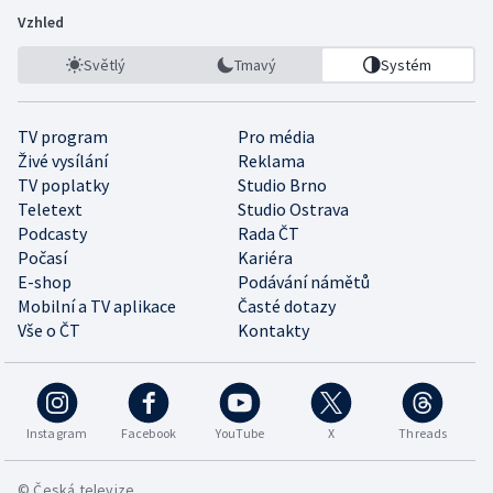
Vzhled
Světlý
Tmavý
Systém
TV program
Pro média
Živé vysílání
Reklama
TV poplatky
Studio Brno
Teletext
Studio Ostrava
Podcasty
Rada ČT
Počasí
Kariéra
E-shop
Podávání námětů
Mobilní a TV aplikace
Časté dotazy
Vše o ČT
Kontakty
Instagram
Facebook
YouTube
X
Threads
© Česká televize