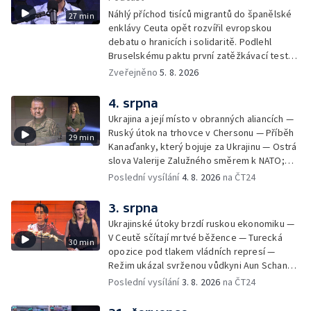
Náhlý příchod tisíců migrantů do španělské
27 min
enklávy Ceuta opět rozvířil evropskou
debatu o hranicích i solidaritě. Podlehl
Bruselskému paktu první zatěžkávací test,
nebo Španělsko situaci zvládlo? Analytik
Zveřejněno
5. 8. 2026
Českého rozhlasu Viktor Daněk v podcastu
zahraniční redakce ČT24 Za horizont
4. srpna
rozkrývá zákulisní spory mezi Madridem a
Ukrajina a její místo v obranných aliancích —
Římem, politickou instrumentaci migrace ze
Ruský útok na trhovce v Chersonu — Příběh
29 min
strany sousedních států i fakt, proč jsou
Kanaďanky, který bojuje za Ukrajinu — Ostrá
volání po uzavření Schengenu spíše
slova Valerije Zalužného směrem k NATO;
vzkazem domácím voličům než reálným
Situace v Chersonu — Pětadvacet
Poslední vysílání
4. 8. 2026
na ČT24
řešením. Moderuje Barbora Maxová
amerických států žaluje prezidenta — Vratká
židle pod ředitelem FIFA — Itálie se chystá
3. srpna
na návrat jaderné energetiky
Ukrajinské útoky brzdí ruskou ekonomiku —
V Ceutě sčítají mrtvé běžence — Turecká
30 min
opozice pod tlakem vládních represí —
Režim ukázal svrženou vůdkyni Aun Schan
Su Ťij — Evropu sužují požáry — Na Borneu
Poslední vysílání
3. 8. 2026
na ČT24
se přemnožili krokodýli