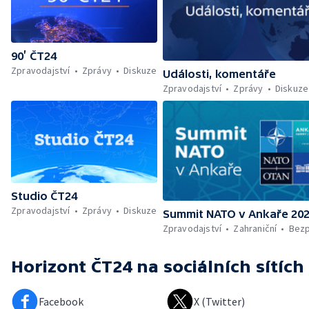
90’ ČT24
Zpravodajství
Zprávy
Diskuze
Události, komentáře
Zpravodajství
Zprávy
Diskuze
Studio ČT24
Zpravodajství
Zprávy
Diskuze
Summit NATO v Ankaře 20
Zpravodajství
Zahraniční
Bez
Horizont ČT24
na sociálních sítích
Facebook
X (Twitter)