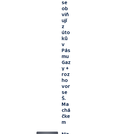
se
ob
viň
ují
z
úto
ků
v
Pás
mu
Gaz
y +
roz
ho
vor
se
Š.
Ma
chá
čke
m