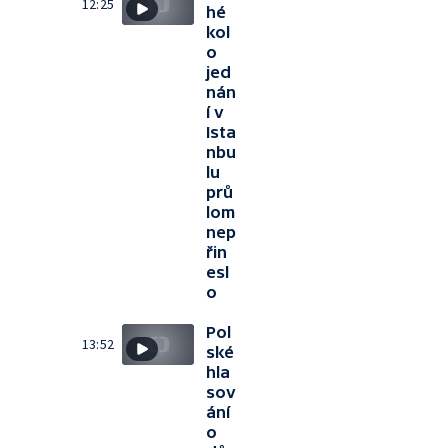
12:25
hé
kol
o
jed
nán
í v
Ista
nbu
lu
prů
lom
nep
řin
esl
o
Pol
13:52
ské
hla
sov
ání
o