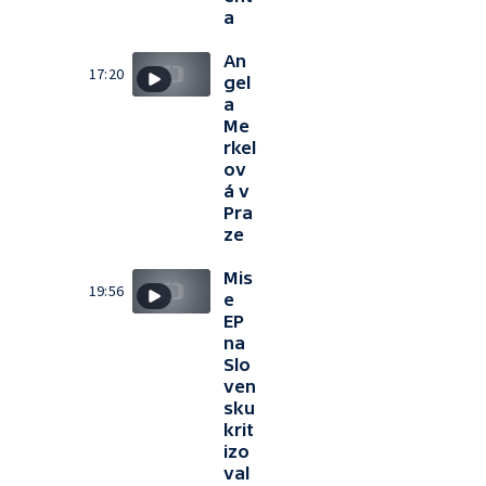
a
An
17:20
gel
a
Me
rkel
ov
á v
Pra
ze
Mis
19:56
e
EP
na
Slo
ven
sku
krit
izo
val