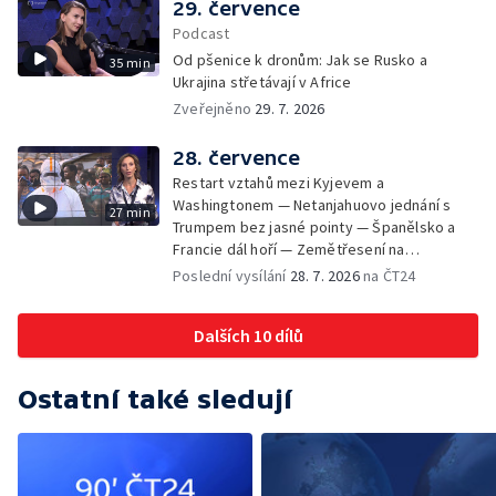
29. července
Podcast
Od pšenice k dronům: Jak se Rusko a
35 min
Ukrajina střetávají v Africe
Zveřejněno
29. 7. 2026
28. července
Restart vztahů mezi Kyjevem a
Washingtonem — Netanjahuovo jednání s
27 min
Trumpem bez jasné pointy — Španělsko a
Francie dál hoří — Zemětřesení na
jihozápadě Japonska — V boji s epidemií
Poslední vysílání
28. 7. 2026
na ČT24
eboly chybí lidé i zdroje — Zemětřesení v
polské konzervativní opozici — Nejvyšší
Dalších 10 dílů
londýnské vyznamenání pro mlékaře Steva
Ostatní také sledují