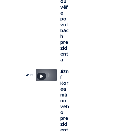
dů
věř
e
po
vol
bác
h
pre
zid
ent
a
Jižn
14:15
í
Kor
ea
má
no
véh
o
pre
zid
ent