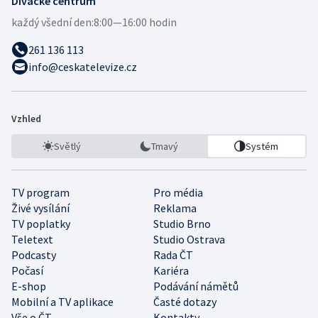
Divácké centrum
každý všední den:
8:00—16:00 hodin
261 136 113
info@ceskatelevize.cz
Vzhled
Světlý
Tmavý
Systém
TV program
Pro média
Živé vysílání
Reklama
TV poplatky
Studio Brno
Teletext
Studio Ostrava
Podcasty
Rada ČT
Počasí
Kariéra
E-shop
Podávání námětů
Mobilní a TV aplikace
Časté dotazy
Vše o ČT
Kontakty