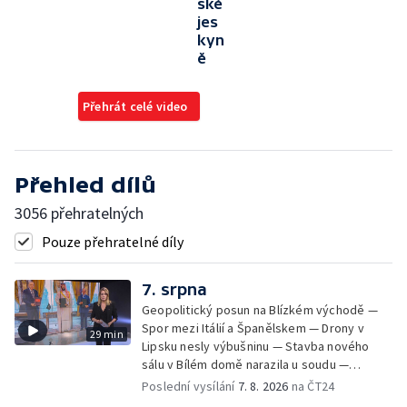
ské
jes
kyn
ě
Přehrát celé video
Přehled dílů
3056 přehratelných
Pouze přehratelné díly
7. srpna
Geopolitický posun na Blízkém východě —
Spor mezi Itálií a Španělskem — Drony v
29 min
Lipsku nesly výbušninu — Stavba nového
sálu v Bílém domě narazila u soudu —
Severní polokouli sužuje sucho —
Poslední vysílání
7. 8. 2026
na ČT24
Identifikace obětí volyňských masakrů —