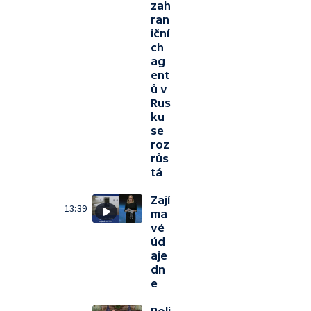
zah
ran
iční
ch
ag
ent
ů v
Rus
ku
se
roz
růs
tá
Zají
13:39
ma
vé
úd
aje
dn
e