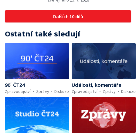
Zveřejněno
29. 7. 2026
Dalších 10 dílů
Ostatní také sledují
90’ ČT24
Události, komentáře
Zpravodajství
Zprávy
Diskuze
Zpravodajství
Zprávy
Diskuze