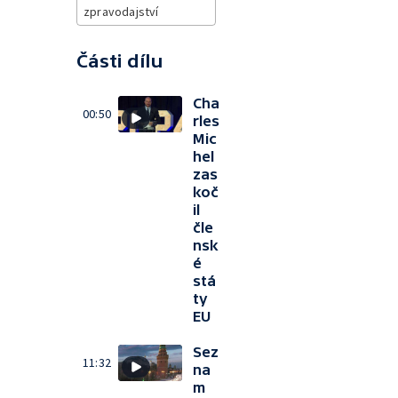
zpravodajství
Části dílu
Cha
00:50
rles
Mic
hel
zas
koč
il
čle
nsk
é
stá
ty
EU
Sez
11:32
na
m