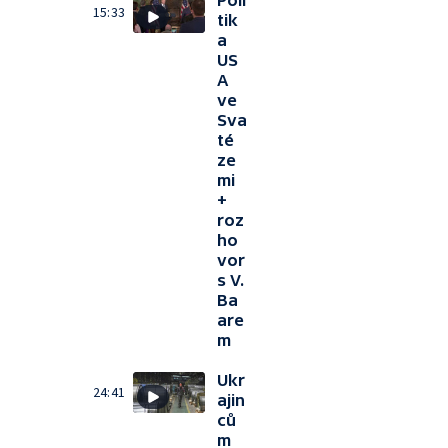
Poli
15:33
tik
a
US
A
ve
Sva
té
ze
mi
+
roz
ho
vor
s V.
Ba
are
m
Ukr
24:41
ajin
ců
m