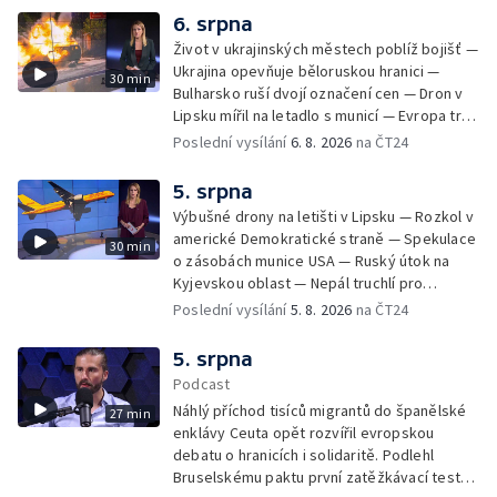
Teror osadníků na Západním břehu —
6. srpna
Záchrana netopýrů v Itálii
Život v ukrajinských městech poblíž bojišť —
Ukrajina opevňuje běloruskou hranici —
30 min
Bulharsko ruší dvojí označení cen — Dron v
Lipsku mířil na letadlo s municí — Evropa trpí
nedostatkem srážek — Nové záběry erupcí
Poslední vysílání
6. 8. 2026
na ČT24
na povrchu Slunce — Toulaví psi v Kosovu
5. srpna
Výbušné drony na letišti v Lipsku — Rozkol v
americké Demokratické straně — Spekulace
30 min
o zásobách munice USA — Ruský útok na
Kyjevskou oblast — Nepál truchlí pro
horolezce — Ruský útok na Kyjevskou oblast
Poslední vysílání
5. 8. 2026
na ČT24
— Snaha o návrat tygrů do Kazachstánu
5. srpna
Podcast
Náhlý příchod tisíců migrantů do španělské
27 min
enklávy Ceuta opět rozvířil evropskou
debatu o hranicích i solidaritě. Podlehl
Bruselskému paktu první zatěžkávací test,