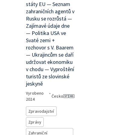
státy EU — Seznam
zahraničních agentů v
Rusku se rozrůstá —
Zajímavé údaje dne
— Politika USA ve
Svaté zemi +
rozhovor s V. Baarem
— Ukrajincům se daří
udržovat ekonomiku
v chodu — Vyproštění
turistů ze slovinské
jeskyně
Vyrobeno
•
Česko
2024
Zpravodajství
Zprávy
Zahraniční