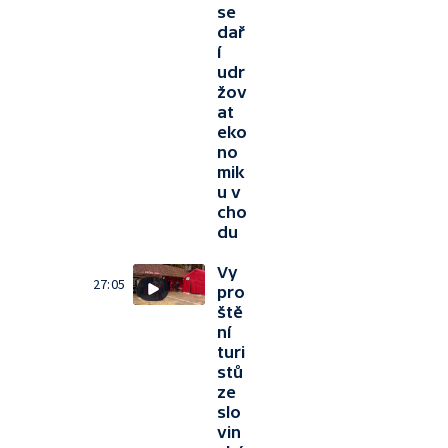
se
dař
í
udr
žov
at
eko
no
mik
u v
cho
du
Vy
27:05
pro
ště
ní
turi
stů
ze
slo
vin