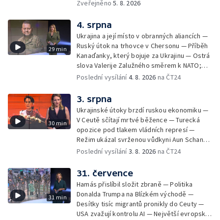
nebo Španělsko situaci zvládlo? Analytik
Zveřejněno
5. 8. 2026
Českého rozhlasu Viktor Daněk v podcastu
zahraniční redakce ČT24 Za horizont
4. srpna
rozkrývá zákulisní spory mezi Madridem a
Ukrajina a její místo v obranných aliancích —
Římem, politickou instrumentaci migrace ze
Ruský útok na trhovce v Chersonu — Příběh
29 min
strany sousedních států i fakt, proč jsou
Kanaďanky, který bojuje za Ukrajinu — Ostrá
volání po uzavření Schengenu spíše
slova Valerije Zalužného směrem k NATO;
vzkazem domácím voličům než reálným
Situace v Chersonu — Pětadvacet
Poslední vysílání
4. 8. 2026
na ČT24
řešením. Moderuje Barbora Maxová
amerických států žaluje prezidenta — Vratká
židle pod ředitelem FIFA — Itálie se chystá
3. srpna
na návrat jaderné energetiky
Ukrajinské útoky brzdí ruskou ekonomiku —
V Ceutě sčítají mrtvé běžence — Turecká
30 min
opozice pod tlakem vládních represí —
Režim ukázal svrženou vůdkyni Aun Schan
Su Ťij — Evropu sužují požáry — Na Borneu
Poslední vysílání
3. 8. 2026
na ČT24
se přemnožili krokodýli
31. července
Hamás přislíbil složit zbraně — Politika
Donalda Trumpa na Blízkém východě —
31 min
Desítky tisíc migrantů pronikly do Ceuty —
USA zvažují kontrolu AI — Největší evropské