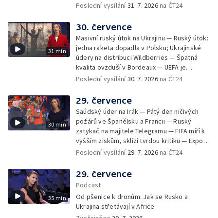
toky vysychají
Poslední vysílání
31. 7. 2026
na ČT24
30. července
Masivní ruský útok na Ukrajinu — Ruský útok:
jedna raketa dopadla v Polsku; Ukrajinské
31 min
údery na distribuci Wildberries — Špatná
kvalita ovzduší v Bordeaux — UEFA je
připravená bojkotovat MS ve fotbale —
Poslední vysílání
30. 7. 2026
na ČT24
Tisíce migrantů pronikly na španělské území
— Republikáni tvrdí, že Fauci pohrdá
29. července
Kongresem — Největší socha Panny Marie v
Saúdský úder na Irák — Pátý den ničivých
Evropě
požárů ve Španělsku a Francii — Ruský
30 min
zatykač na majitele Telegramu — FIFA míří k
vyšším ziskům, sklízí tvrdou kritiku — Export
ukrajinského obilí ohrožovaný Ruskem —
Poslední vysílání
29. 7. 2026
na ČT24
Japonsko po ničivém zemětřesení — Tak
trochu jiná lanovka
29. července
Podcast
Od pšenice k dronům: Jak se Rusko a
35 min
Ukrajina střetávají v Africe