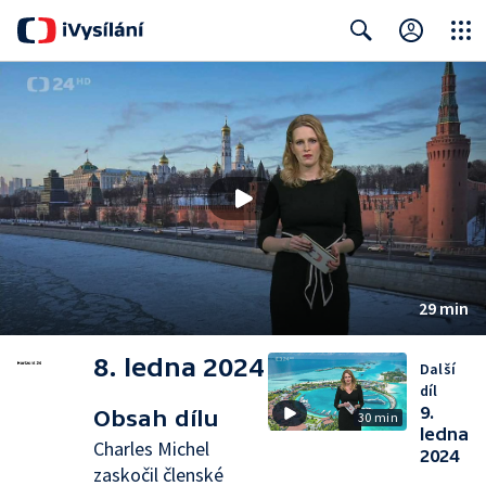
Close
Search
29 min
8. ledna 2024
Další
díl
9.
Obsah dílu
30 min
ledna
Charles Michel
2024
zaskočil členské