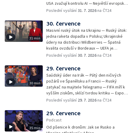
USA zvažují kontrolu AI — Největší evropské
toky vysychají
Poslední vysílání
31. 7. 2026
na ČT24
30. července
Masivní ruský útok na Ukrajinu — Ruský útok:
jedna raketa dopadla v Polsku; Ukrajinské
31 min
údery na distribuci Wildberries — Špatná
kvalita ovzduší v Bordeaux — UEFA je
připravená bojkotovat MS ve fotbale —
Poslední vysílání
30. 7. 2026
na ČT24
Tisíce migrantů pronikly na španělské území
— Republikáni tvrdí, že Fauci pohrdá
29. července
Kongresem — Největší socha Panny Marie v
Saúdský úder na Irák — Pátý den ničivých
Evropě
požárů ve Španělsku a Francii — Ruský
30 min
zatykač na majitele Telegramu — FIFA míří k
vyšším ziskům, sklízí tvrdou kritiku — Export
ukrajinského obilí ohrožovaný Ruskem —
Poslední vysílání
29. 7. 2026
na ČT24
Japonsko po ničivém zemětřesení — Tak
trochu jiná lanovka
29. července
Podcast
Od pšenice k dronům: Jak se Rusko a
35 min