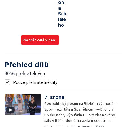
on
a
Sch
iele
ho
Přehrát celé video
Přehled dílů
3056 přehratelných
Pouze přehratelné díly
7. srpna
Geopolitický posun na Blízkém východě —
Spor mezi Itálií a Španělskem — Drony v
29 min
Lipsku nesly výbušninu — Stavba nového
sálu v Bílém domě narazila u soudu —
Severní polokouli sužuje sucho —