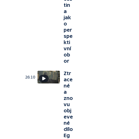
tin
a
jak
o
per
spe
kti
vní
ob
or
Ztr
26:10
ace
né
a
zno
vu
obj
eve
né
dílo
Eg