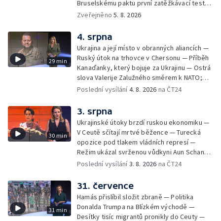
Bruselskému paktu první zatěžkávací test,
nebo Španělsko situaci zvládlo? Analytik
Zveřejněno
5. 8. 2026
Českého rozhlasu Viktor Daněk v podcastu
zahraniční redakce ČT24 Za horizont
4. srpna
rozkrývá zákulisní spory mezi Madridem a
Ukrajina a její místo v obranných aliancích —
Římem, politickou instrumentaci migrace ze
Ruský útok na trhovce v Chersonu — Příběh
29 min
strany sousedních států i fakt, proč jsou
Kanaďanky, který bojuje za Ukrajinu — Ostrá
volání po uzavření Schengenu spíše
slova Valerije Zalužného směrem k NATO;
vzkazem domácím voličům než reálným
Situace v Chersonu — Pětadvacet
Poslední vysílání
4. 8. 2026
na ČT24
řešením. Moderuje Barbora Maxová
amerických států žaluje prezidenta — Vratká
židle pod ředitelem FIFA — Itálie se chystá
3. srpna
na návrat jaderné energetiky
Ukrajinské útoky brzdí ruskou ekonomiku —
V Ceutě sčítají mrtvé běžence — Turecká
30 min
opozice pod tlakem vládních represí —
Režim ukázal svrženou vůdkyni Aun Schan
Su Ťij — Evropu sužují požáry — Na Borneu
Poslední vysílání
3. 8. 2026
na ČT24
se přemnožili krokodýli
31. července
Hamás přislíbil složit zbraně — Politika
Donalda Trumpa na Blízkém východě —
31 min
Desítky tisíc migrantů pronikly do Ceuty —