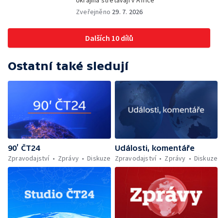
Ukrajina střetávají v Africe
Zveřejněno
29. 7. 2026
Dalších 10 dílů
Ostatní také sledují
90’ ČT24
Události, komentáře
Zpravodajství
Zprávy
Diskuze
Zpravodajství
Zprávy
Diskuze