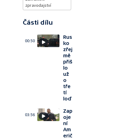
zpravodajství
Části dílu
Rus
00:50
ko
zřej
mě
přiš
lo
už
o
tře
tí
loď
Zap
03:56
oje
ní
Am
erič