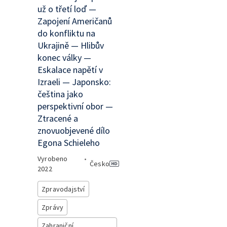
už o třetí loď —
Zapojení Američanů
do konfliktu na
Ukrajině — Hlibův
konec války —
Eskalace napětí v
Izraeli — Japonsko:
čeština jako
perspektivní obor —
Ztracené a
znovuobjevené dílo
Egona Schieleho
Vyrobeno
•
Česko
2022
Zpravodajství
Zprávy
Zahraniční