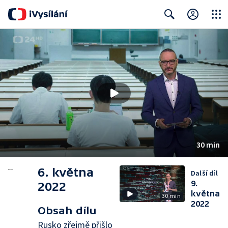
Close
Search
30 min
6. května
Další díl
9.
2022
května
30 min
2022
Obsah dílu
Rusko zřejmě přišlo