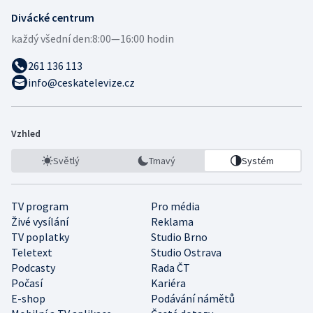
Divácké centrum
každý všední den:
8:00—16:00 hodin
261 136 113
info@ceskatelevize.cz
Vzhled
Světlý
Tmavý
Systém
TV program
Pro média
Živé vysílání
Reklama
TV poplatky
Studio Brno
Teletext
Studio Ostrava
Podcasty
Rada ČT
Počasí
Kariéra
E-shop
Podávání námětů