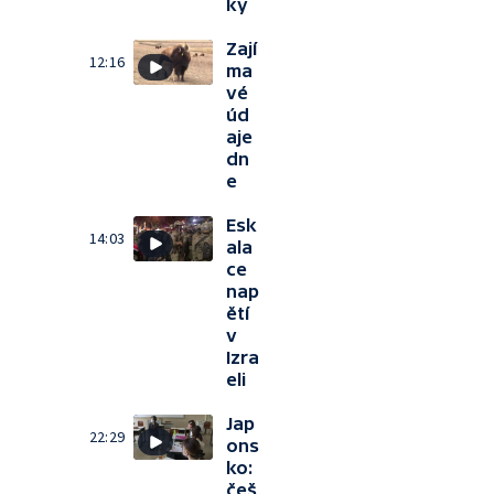
ky
Zají
12:16
ma
vé
úd
aje
dn
e
Esk
14:03
ala
ce
nap
ětí
v
Izra
eli
Jap
22:29
ons
ko:
češ