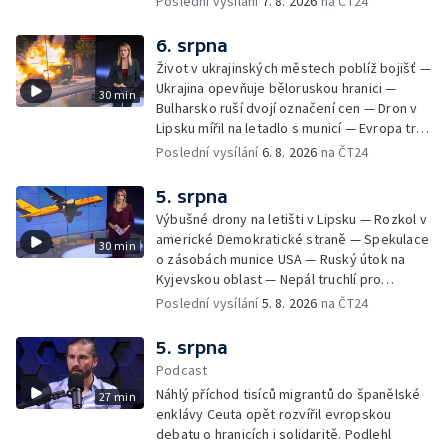
Poslední vysílání
7. 8. 2026
na ČT24
Identifikace obětí volyňských masakrů —
Teror osadníků na Západním břehu —
6. srpna
Záchrana netopýrů v Itálii
Život v ukrajinských městech poblíž bojišť —
Ukrajina opevňuje běloruskou hranici —
30 min
Bulharsko ruší dvojí označení cen — Dron v
Lipsku mířil na letadlo s municí — Evropa trpí
nedostatkem srážek — Nové záběry erupcí
Poslední vysílání
6. 8. 2026
na ČT24
na povrchu Slunce — Toulaví psi v Kosovu
5. srpna
Výbušné drony na letišti v Lipsku — Rozkol v
americké Demokratické straně — Spekulace
30 min
o zásobách munice USA — Ruský útok na
Kyjevskou oblast — Nepál truchlí pro
horolezce — Ruský útok na Kyjevskou oblast
Poslední vysílání
5. 8. 2026
na ČT24
— Snaha o návrat tygrů do Kazachstánu
5. srpna
Podcast
Náhlý příchod tisíců migrantů do španělské
27 min
enklávy Ceuta opět rozvířil evropskou
debatu o hranicích i solidaritě. Podlehl