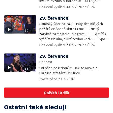
kvalita ovzduší v Bordeaux — UEFA je
připravená bojkotovat MS ve fotbale —
Poslední vysílání
30. 7. 2026
na ČT24
Tisíce migrantů pronikly na španělské území
— Republikáni tvrdí, že Fauci pohrdá
29. července
Kongresem — Největší socha Panny Marie v
Saúdský úder na Irák — Pátý den ničivých
Evropě
požárů ve Španělsku a Francii — Ruský
30 min
zatykač na majitele Telegramu — FIFA míří k
vyšším ziskům, sklízí tvrdou kritiku — Export
ukrajinského obilí ohrožovaný Ruskem —
Poslední vysílání
29. 7. 2026
na ČT24
Japonsko po ničivém zemětřesení — Tak
trochu jiná lanovka
29. července
Podcast
Od pšenice k dronům: Jak se Rusko a
35 min
Ukrajina střetávají v Africe
Zveřejněno
29. 7. 2026
Dalších 10 dílů
Ostatní také sledují