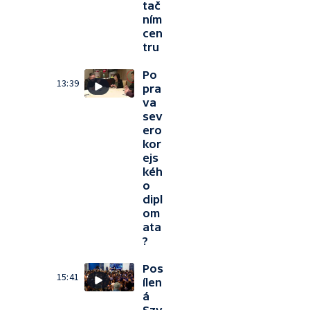
tač
ním
cen
tru
Po
13:39
pra
va
sev
ero
kor
ejs
kéh
o
dipl
om
ata
?
Pos
15:41
ílen
á