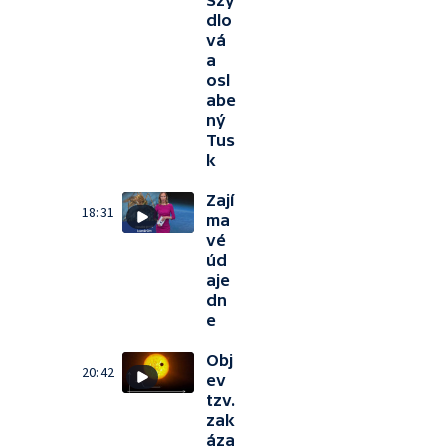
Szy
dlo
vá
a
osl
abe
ný
Tus
k
Zají
18:31
ma
vé
úd
aje
dn
e
Obj
20:42
ev
tzv.
zak
áza