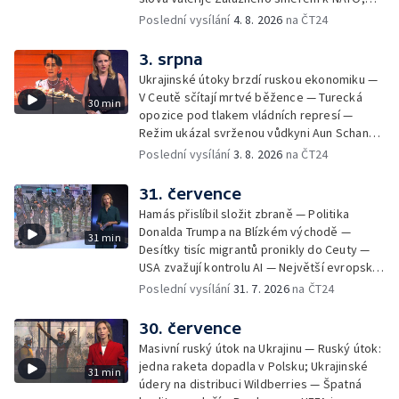
vzkazem domácím voličům než reálným
Situace v Chersonu — Pětadvacet
Poslední vysílání
4. 8. 2026
na ČT24
řešením. Moderuje Barbora Maxová
amerických států žaluje prezidenta — Vratká
židle pod ředitelem FIFA — Itálie se chystá
3. srpna
na návrat jaderné energetiky
Ukrajinské útoky brzdí ruskou ekonomiku —
V Ceutě sčítají mrtvé běžence — Turecká
30 min
opozice pod tlakem vládních represí —
Režim ukázal svrženou vůdkyni Aun Schan
Su Ťij — Evropu sužují požáry — Na Borneu
Poslední vysílání
3. 8. 2026
na ČT24
se přemnožili krokodýli
31. července
Hamás přislíbil složit zbraně — Politika
Donalda Trumpa na Blízkém východě —
31 min
Desítky tisíc migrantů pronikly do Ceuty —
USA zvažují kontrolu AI — Největší evropské
toky vysychají
Poslední vysílání
31. 7. 2026
na ČT24
30. července
Masivní ruský útok na Ukrajinu — Ruský útok:
jedna raketa dopadla v Polsku; Ukrajinské
31 min
údery na distribuci Wildberries — Špatná