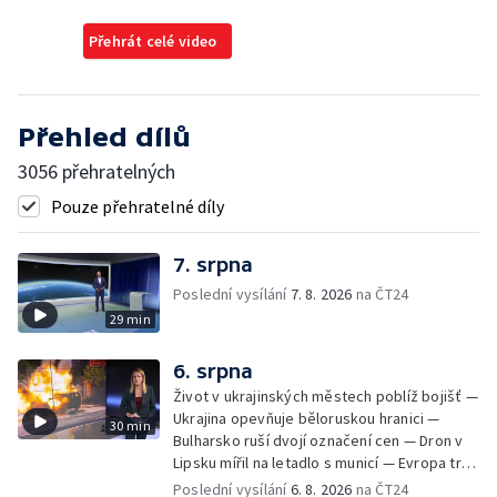
Přehrát celé video
Přehled dílů
3056 přehratelných
Pouze přehratelné díly
7. srpna
Poslední vysílání
7. 8. 2026
na ČT24
29 min
6. srpna
Život v ukrajinských městech poblíž bojišť —
Ukrajina opevňuje běloruskou hranici —
30 min
Bulharsko ruší dvojí označení cen — Dron v
Lipsku mířil na letadlo s municí — Evropa trpí
nedostatkem srážek — Nové záběry erupcí
Poslední vysílání
6. 8. 2026
na ČT24