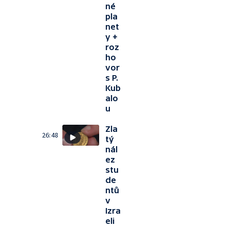
né
pla
net
y +
roz
ho
vor
s P.
Kub
alo
u
Zla
26:48
tý
nál
ez
stu
de
ntů
v
Izra
eli