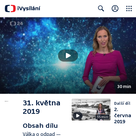
Close
Search
30 min
31. května
Další díl
2.
2019
června
55 min
2019
Obsah dílu
Válka o odpad —