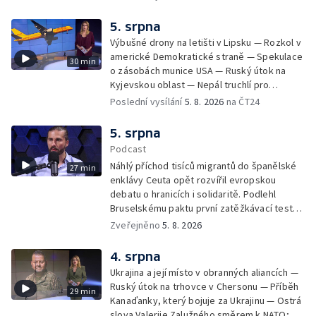
na povrchu Slunce — Toulaví psi v Kosovu
5. srpna
Výbušné drony na letišti v Lipsku — Rozkol v
americké Demokratické straně — Spekulace
30 min
o zásobách munice USA — Ruský útok na
Kyjevskou oblast — Nepál truchlí pro
horolezce — Ruský útok na Kyjevskou oblast
Poslední vysílání
5. 8. 2026
na ČT24
— Snaha o návrat tygrů do Kazachstánu
5. srpna
Podcast
Náhlý příchod tisíců migrantů do španělské
27 min
enklávy Ceuta opět rozvířil evropskou
debatu o hranicích i solidaritě. Podlehl
Bruselskému paktu první zatěžkávací test,
nebo Španělsko situaci zvládlo? Analytik
Zveřejněno
5. 8. 2026
Českého rozhlasu Viktor Daněk v podcastu
zahraniční redakce ČT24 Za horizont
4. srpna
rozkrývá zákulisní spory mezi Madridem a
Ukrajina a její místo v obranných aliancích —
Římem, politickou instrumentaci migrace ze
Ruský útok na trhovce v Chersonu — Příběh
29 min
strany sousedních států i fakt, proč jsou
Kanaďanky, který bojuje za Ukrajinu — Ostrá
volání po uzavření Schengenu spíše
slova Valerije Zalužného směrem k NATO;