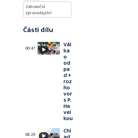
Zahraniční
zpravodajství
Části dílu
Vál
00:47
ka
o
od
pa
d +
roz
ho
vor
s P.
Ha
vel
kou
Chl
08:29
ad