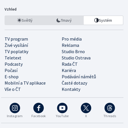
Vzhled
Světlý
Tmavý
Systém
TV program
Pro média
Živé vysílání
Reklama
TV poplatky
Studio Brno
Teletext
Studio Ostrava
Podcasty
Rada ČT
Počasí
Kariéra
E-shop
Podávání námětů
Mobilní a TV aplikace
Časté dotazy
Vše o ČT
Kontakty
Instagram
Facebook
YouTube
X
Threads