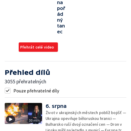
na
poř
ád
ný
tan
ec
Přehrát celé video
Přehled dílů
3055 přehratelných
Pouze přehratelné díly
6. srpna
Život v ukrajinských městech poblíž bojišť —
Ukrajina opevňuje běloruskou hranici —
30 min
Bulharsko ruší dvojí označení cen — Dron v
Lipsku mířil na letadlo s municí — Evropa trpí