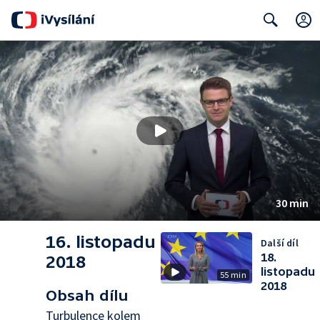
Search
30 min
16. listopadu
Další díl
18.
2018
listopadu
55 min
2018
Obsah dílu
Turbulence kolem