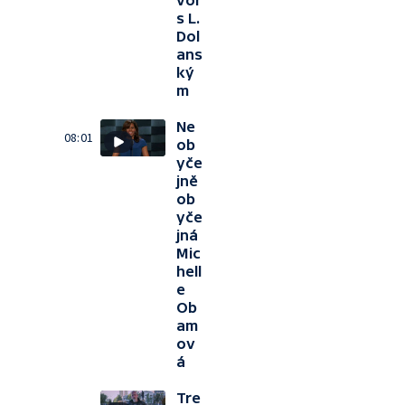
vor
s L.
Dol
ans
ký
m
Ne
08:01
ob
yče
jně
ob
yče
jná
Mic
hell
e
Ob
am
ov
á
Tre