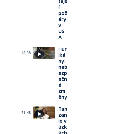
tějš
í
pož
áry
v
US
A
Hur
18:38
iká
ny:
neb
ezp
ečn
é
zm
ěny
Tan
21:48
zan
ie v
úzk
ých