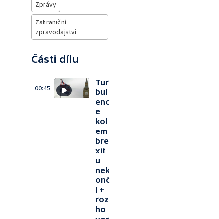
Zprávy
Zahraniční
zpravodajství
Části dílu
Tur
00:45
bul
enc
e
kol
em
bre
xit
u
nek
onč
í +
roz
ho