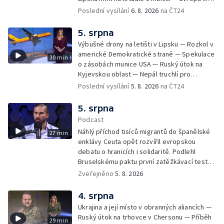
nedostatkem srážek — Nové záběry erupcí
Poslední vysílání
6. 8. 2026
na ČT24
na povrchu Slunce — Toulaví psi v Kosovu
5. srpna
Výbušné drony na letišti v Lipsku — Rozkol v
americké Demokratické straně — Spekulace
30 min
o zásobách munice USA — Ruský útok na
Kyjevskou oblast — Nepál truchlí pro
horolezce — Ruský útok na Kyjevskou oblast
Poslední vysílání
5. 8. 2026
na ČT24
— Snaha o návrat tygrů do Kazachstánu
5. srpna
Podcast
Náhlý příchod tisíců migrantů do španělské
27 min
enklávy Ceuta opět rozvířil evropskou
debatu o hranicích i solidaritě. Podlehl
Bruselskému paktu první zatěžkávací test,
nebo Španělsko situaci zvládlo? Analytik
Zveřejněno
5. 8. 2026
Českého rozhlasu Viktor Daněk v podcastu
zahraniční redakce ČT24 Za horizont
4. srpna
rozkrývá zákulisní spory mezi Madridem a
Ukrajina a její místo v obranných aliancích —
Římem, politickou instrumentaci migrace ze
Ruský útok na trhovce v Chersonu — Příběh
29 min
strany sousedních států i fakt, proč jsou