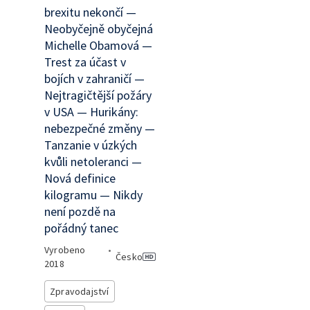
brexitu nekončí —
Neobyčejně obyčejná
Michelle Obamová —
Trest za účast v
bojích v zahraničí —
Nejtragičtější požáry
v USA — Hurikány:
nebezpečné změny —
Tanzanie v úzkých
kvůli netoleranci —
Nová definice
kilogramu — Nikdy
není pozdě na
pořádný tanec
Vyrobeno
•
Česko
2018
Zpravodajství