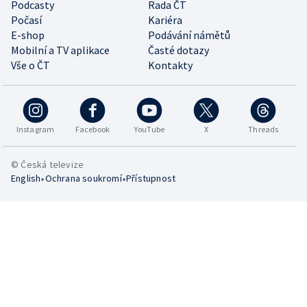
Podcasty
Rada ČT
Počasí
Kariéra
E-shop
Podávání námětů
Mobilní a TV aplikace
Časté dotazy
Vše o ČT
Kontakty
Instagram
Facebook
YouTube
X
Threads
© Česká televize
•
•
English
Ochrana soukromí
Přístupnost