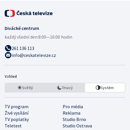
Divácké centrum
každý všední den:
8:00—16:00 hodin
261 136 113
info@ceskatelevize.cz
Vzhled
Světlý
Tmavý
Systém
TV program
Pro média
Živé vysílání
Reklama
TV poplatky
Studio Brno
Teletext
Studio Ostrava