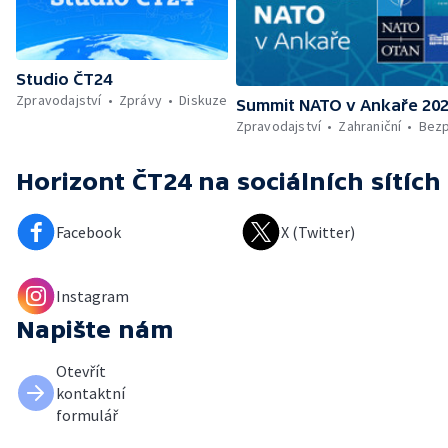
Studio ČT24
Zpravodajství
Zprávy
Diskuze
Summit NATO v Ankaře 20
Zpravodajství
Zahraniční
Bez
Horizont ČT24
na sociálních sítích
Facebook
X (Twitter)
Instagram
Napište nám
Otevřít
kontaktní
formulář