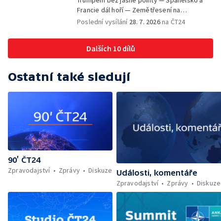
Trumpem bez jasné pointy — Španělsko a
Francie dál hoří — Zemětřesení na
jihozápadě Japonska — V boji s epidemií
Poslední vysílání
28. 7. 2026
na ČT24
eboly chybí lidé i zdroje — Zemětřesení v
polské konzervativní opozici — Nejvyšší
Dalších 10 dílů
londýnské vyznamenání pro mlékaře Steva
Ostatní také sledují
90’ ČT24
Zpravodajství
Zprávy
Diskuze
Události, komentáře
Zpravodajství
Zprávy
Diskuze