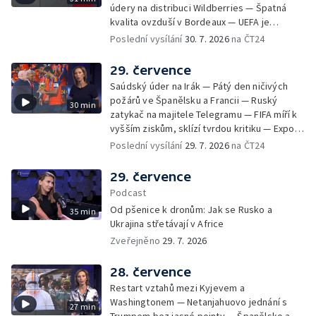
údery na distribuci Wildberries — Špatná
kvalita ovzduší v Bordeaux — UEFA je
připravená bojkotovat MS ve fotbale —
Poslední vysílání
30. 7. 2026
na ČT24
Tisíce migrantů pronikly na španělské území
— Republikáni tvrdí, že Fauci pohrdá
29. července
Kongresem — Největší socha Panny Marie v
Saúdský úder na Irák — Pátý den ničivých
Evropě
požárů ve Španělsku a Francii — Ruský
30 min
zatykač na majitele Telegramu — FIFA míří k
vyšším ziskům, sklízí tvrdou kritiku — Export
ukrajinského obilí ohrožovaný Ruskem —
Poslední vysílání
29. 7. 2026
na ČT24
Japonsko po ničivém zemětřesení — Tak
trochu jiná lanovka
29. července
Podcast
Od pšenice k dronům: Jak se Rusko a
35 min
Ukrajina střetávají v Africe
Zveřejněno
29. 7. 2026
28. července
Restart vztahů mezi Kyjevem a
Washingtonem — Netanjahuovo jednání s
27 min