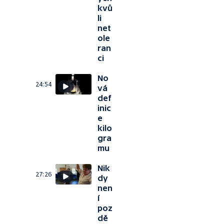
kvů
li
net
ole
ran
ci
No
24:54
vá
def
inic
e
kilo
gra
mu
Nik
27:26
dy
nen
í
poz
dě