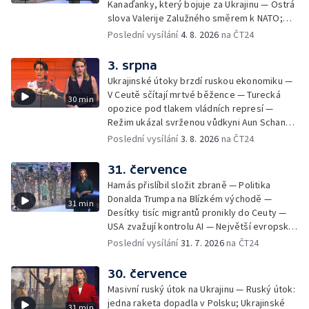
Kanaďanky, který bojuje za Ukrajinu — Ostrá
volání po uzavření Schengenu spíše
slova Valerije Zalužného směrem k NATO;
vzkazem domácím voličům než reálným
Situace v Chersonu — Pětadvacet
Poslední vysílání
4. 8. 2026
na ČT24
řešením. Moderuje Barbora Maxová
amerických států žaluje prezidenta — Vratká
židle pod ředitelem FIFA — Itálie se chystá
3. srpna
na návrat jaderné energetiky
Ukrajinské útoky brzdí ruskou ekonomiku —
V Ceutě sčítají mrtvé běžence — Turecká
30 min
opozice pod tlakem vládních represí —
Režim ukázal svrženou vůdkyni Aun Schan
Su Ťij — Evropu sužují požáry — Na Borneu
Poslední vysílání
3. 8. 2026
na ČT24
se přemnožili krokodýli
31. července
Hamás přislíbil složit zbraně — Politika
Donalda Trumpa na Blízkém východě —
31 min
Desítky tisíc migrantů pronikly do Ceuty —
USA zvažují kontrolu AI — Největší evropské
toky vysychají
Poslední vysílání
31. 7. 2026
na ČT24
30. července
Masivní ruský útok na Ukrajinu — Ruský útok:
jedna raketa dopadla v Polsku; Ukrajinské
31 min