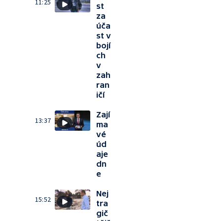
11:25
st
za
úča
st v
bojí
ch
v
zah
ran
ičí
Zají
13:37
ma
vé
úd
aje
dn
e
Nej
15:52
tra
gič