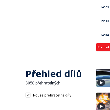
14:28
19:30
24:04
Přehrát
Přehled dílů
3056 přehratelných
Pouze přehratelné díly