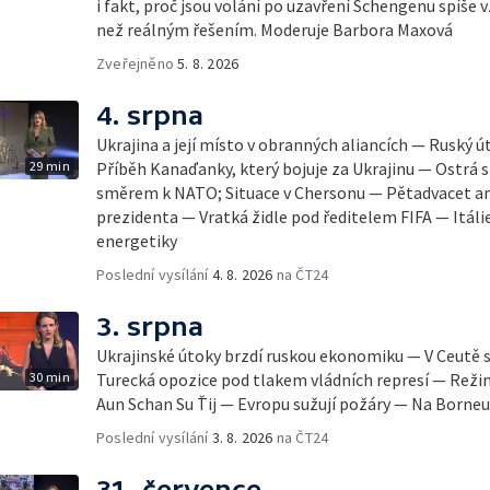
i fakt, proč jsou volání po uzavření Schengenu spíš
než reálným řešením. Moderuje Barbora Maxová
Zveřejněno
5. 8. 2026
4. srpna
Ukrajina a její místo v obranných aliancích — Ruský 
29 min
Příběh Kanaďanky, který bojuje za Ukrajinu — Ostrá s
směrem k NATO; Situace v Chersonu — Pětadvacet am
prezidenta — Vratká židle pod ředitelem FIFA — Itáli
energetiky
Poslední vysílání
4. 8. 2026
na ČT24
3. srpna
Ukrajinské útoky brzdí ruskou ekonomiku — V Ceutě 
30 min
Turecká opozice pod tlakem vládních represí — Reži
Aun Schan Su Ťij — Evropu sužují požáry — Na Borneu
Poslední vysílání
3. 8. 2026
na ČT24
31. července