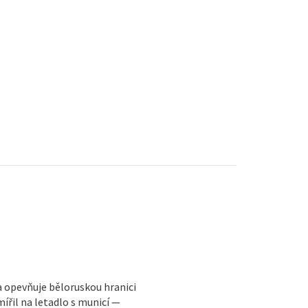
a opevňuje běloruskou hranici
ířil na letadlo s municí —