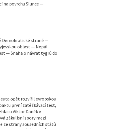
í na povrchu Slunce —
ké Demokratické straně —
yjevskou oblast — Nepál
ast — Snaha o návrat tygrů do
Ceuta opět rozvířil evropskou
paktu první zatěžkávací test,
zhlasu Viktor Daněk v
vá zákulisní spory mezi
 ze strany sousedních států