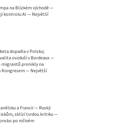
rumpa na Blízkém východě —
jí kontrolu AI — Největší
aketa dopadla v Polsku;
kvalita ovzduší v Bordeaux —
e migrantů pronikly na
dá Kongresem — Největší
panělsku a Francii — Ruský
iskům, sklízí tvrdou kritiku —
onsko po ničivém