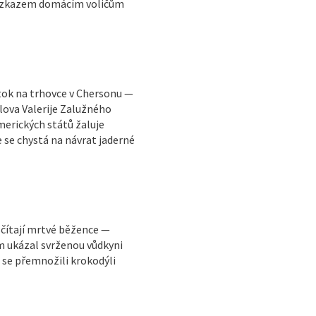
e vzkazem domácím voličům
útok na trhovce v Chersonu —
lova Valerije Zalužného
erických států žaluje
e se chystá na návrat jaderné
sčítají mrtvé běžence —
m ukázal svrženou vůdkyni
 se přemnožili krokodýli