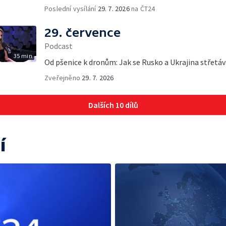
Poslední vysílání
29. 7. 2026
na ČT24
29. července
Podcast
35 min
Od pšenice k dronům: Jak se Rusko a Ukrajina střetáva
Zveřejněno
29. 7. 2026
Dalších 10 dílů
í