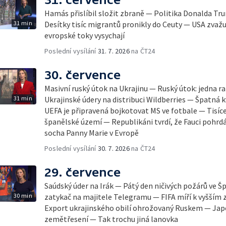
Hamás přislíbil složit zbraně — Politika Donalda T
31 min
Desítky tisíc migrantů pronikly do Ceuty — USA zvažu
evropské toky vysychají
Poslední vysílání
31. 7. 2026
na ČT24
30. července
Masivní ruský útok na Ukrajinu — Ruský útok: jedna r
31 min
Ukrajinské údery na distribuci Wildberries — Špatná 
UEFA je připravená bojkotovat MS ve fotbale — Tisíc
španělské území — Republikáni tvrdí, že Fauci pohr
socha Panny Marie v Evropě
Poslední vysílání
30. 7. 2026
na ČT24
29. července
Saúdský úder na Irák — Pátý den ničivých požárů ve Š
30 min
zatykač na majitele Telegramu — FIFA míří k vyšším z
Export ukrajinského obilí ohrožovaný Ruskem — Jap
zemětřesení — Tak trochu jiná lanovka