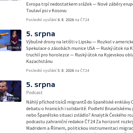
Evropa trpí nedostatkem srážek — Nové záběry erupc
Toulaví psi v Kosovu
Poslední vysílání
6. 8. 2026
na ČT24
5. srpna
Výbušné drony na letišti v Lipsku — Rozkol v americ
30 min
Spekulace o zásobách munice USA — Ruský útok na K
truchlí pro horolezce — Ruský útok na Kyjevskou obl
Kazachstánu
Poslední vysílání
5. 8. 2026
na ČT24
5. srpna
Podcast
27 min
Náhlý příchod tisíců migrantů do španělské enklávy 
debatu o hranicích i solidaritě. Podlehl Bruselskému 
nebo Španělsko situaci zvládlo? Analytik Českého ro
podcastu zahraniční redakce ČT24 Za horizont rozkrý
Madridem a Římem, politickou instrumentaci migrace