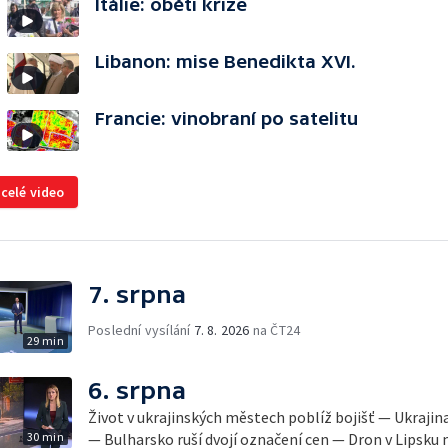
Itálie: oběti krize
Libanon: mise Benedikta XVI.
Francie: vinobraní po satelitu
 celé video
7. srpna
Poslední vysílání
7. 8. 2026
na ČT24
29 min
6. srpna
Život v ukrajinských městech poblíž bojišť — Ukrajin
30 min
— Bulharsko ruší dvojí označení cen — Dron v Lipsku m