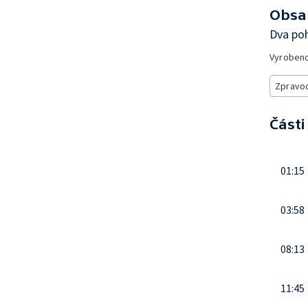
Obsa
Dva poh
Vyroben
Zpravod
Části
01:15
03:58
08:13
11:45