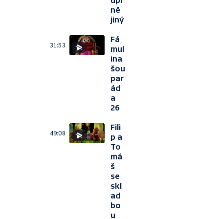
úpl
ně
jiný
Fá
31:53
mul
ina
šou
par
ád
a
26
Fili
49:08
p a
To
má
š
se
skl
ad
bo
u