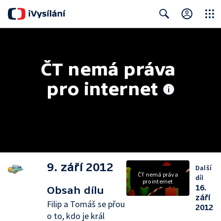
Close
Search
ČT nemá práva 
pro internet
9. září 2012
Další
ČT nemá práva
díl
pro internet
16.
Obsah dílu
září
Filip a Tomáš se přou
2012
o to, kdo je král