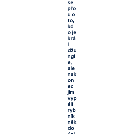
se
přo
u o
to,
kd
o je
krá
l
džu
ngl
e,
ale
nak
on
ec
jim
vyp
álí
ryb
ník
něk
do