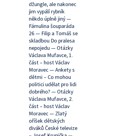
džungle, ale nakonec
jim vypálí rybník
někdo úplně jiný —
Fámulina šouparáda
26 — Filip a Tomáš se
skladbou Do pralesa
nepojedu — Otázky
Václava Mufavce, 1.
část – host Václav
Moravec — Ankety s
dětmi – Co mohou
politici udělat pro lidi
dobrého? — Otázky
Václava Mufavce, 2.
část – host Václav
Moravec — Zlatý
oříšek dětských
diváků České televize
– Josef Krupička —