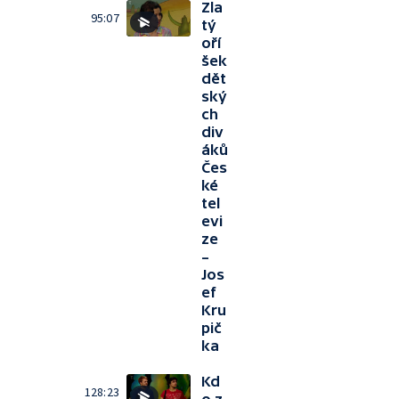
Zla
95:07
tý
oří
šek
dět
ský
ch
div
áků
Čes
ké
tel
evi
ze
–
Jos
ef
Kru
pič
ka
Kd
128:23