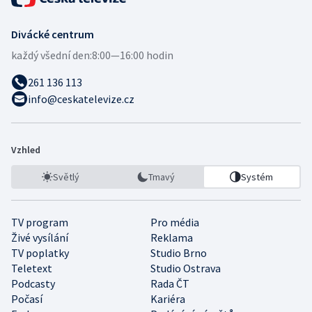
Divácké centrum
každý všední den:
8:00—16:00 hodin
261 136 113
info@ceskatelevize.cz
Vzhled
Světlý
Tmavý
Systém
TV program
Pro média
Živé vysílání
Reklama
TV poplatky
Studio Brno
Teletext
Studio Ostrava
Podcasty
Rada ČT
Počasí
Kariéra