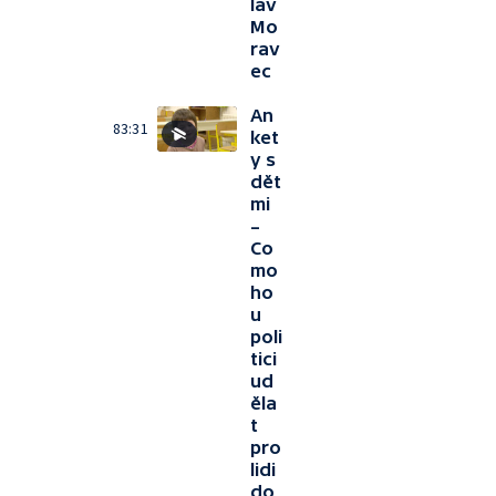
lav
Mo
rav
ec
An
83:31
ket
y s
dět
mi
–
Co
mo
ho
u
poli
tici
ud
ěla
t
pro
lidi
do