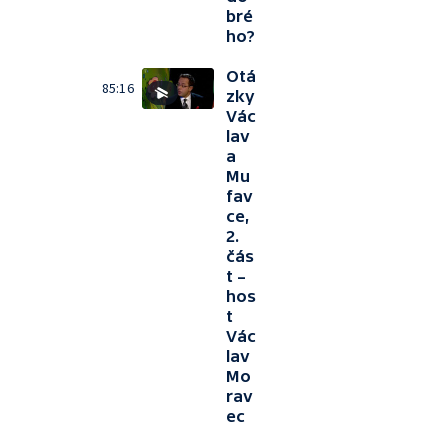
bré
ho?
Otá
85:16
zky
Vác
lav
a
Mu
fav
ce,
2.
čás
t –
hos
t
Vác
lav
Mo
rav
ec