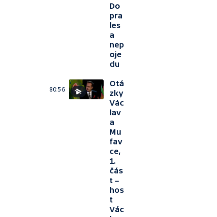
Do
pra
les
a
nep
oje
du
Otá
80:56
zky
Vác
lav
a
Mu
fav
ce,
1.
čás
t –
hos
t
Vác