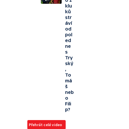
o z
klu
ků
str
áví
od
pol
ed
ne
s
Try
ský
,
To
má
š
neb
o
Fili
p?
Přehrát celé video