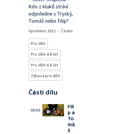
Kdo z kluků stráví
odpoledne s Tryský,
Tomáš nebo Filip?
Vyrobeno
2012
•
Česko
Pro děti
Pro děti 4-6 let
Pro děti 6-8 let
Zábava pro děti
Části dílu
Fili
00:00
p a
To
má
š