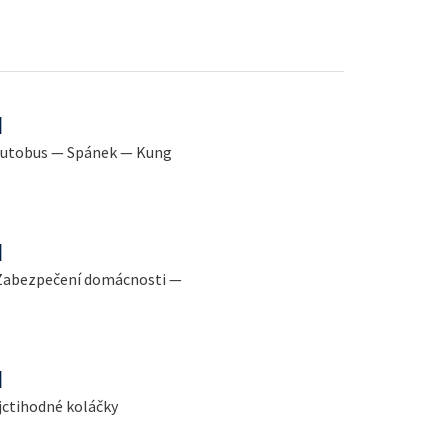
l
ý autobus — Spánek — Kung
l
 Zabezpečení domácnosti —
l
jctihodné koláčky