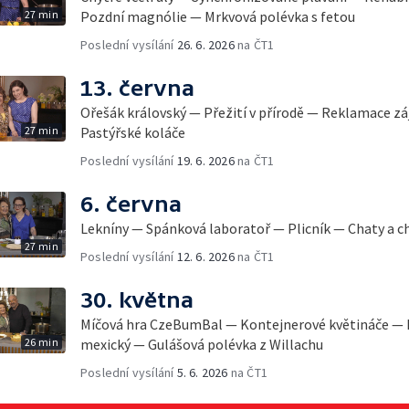
27 min
Pozdní magnólie — Mrkvová polévka s fetou
Poslední vysílání
26. 6. 2026
na ČT1
13. června
Ořešák královský — Přežití v přírodě — Reklamace z
27 min
Pastýřské koláče
Poslední vysílání
19. 6. 2026
na ČT1
6. června
Lekníny — Spánková laboratoř — Plicník — Chaty a 
27 min
Poslední vysílání
12. 6. 2026
na ČT1
30. května
Míčová hra CzeBumBal — Kontejnerové květináče — 
26 min
mexický — Gulášová polévka z Willachu
Poslední vysílání
5. 6. 2026
na ČT1