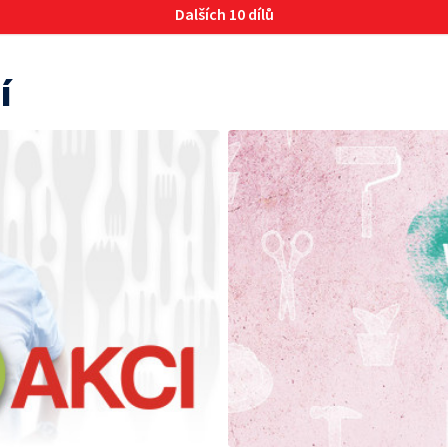
Dalších 10 dílů
í