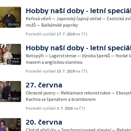
Hobby naší doby - letní speciá
Keřová višeň — Japonský čajový obřad — Exotická zví
26 min
nožů — Balkánské papriky
Poslední vysílání
17. 7. 2026
na ČT1
Hobby naší doby - letní speciá
Netopýři — Lagerstrémie — Výroba šperků — Horké l
27 min
masem a anglickou slaninou
Poslední vysílání
10. 7. 2026
na ČT1
27. června
Okrasné javory — Reklamace rekonstrukce — Ekosys
27 min
Kachna se špenátem a bramborem
Poslední vysílání
3. 7. 2026
na ČT1
20. června
Chytré včelí úly — Synchronizované plavání — Rehabi