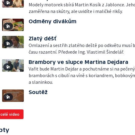
Modely motorek sbírá Martin Kosík z Jablonce. Jeho
zaměřena na skútry, ale uvidíte i maličké rikšy.
Odměny divákům
Zlatý déšť
Omlazení a sestřih zlatého deště po odkvětu musí b
času razantní. Předvede Ing. Vlastimil Šindelář.
Brambory ve slupce Martina Dejdara
Vařit bude Martin Dejdar a pochutnáme si na pečen
bramborách s cibulí na víně s koriandrem, bobkový
a slaninkou.
Soutěž
 celé video
pty