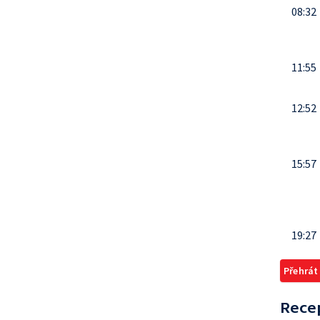
08:32
11:55
12:52
15:57
19:27
Přehrát
Rece