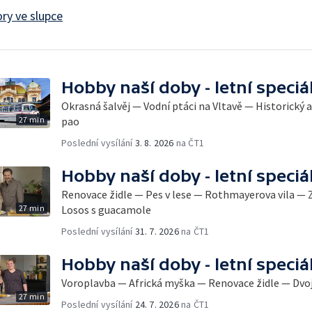
ry ve slupce
Hobby naší doby - letní speciá
Okrasná šalvěj — Vodní ptáci na Vltavě — Historick
27 min
pao
Poslední vysílání
3. 8. 2026
na ČT1
Hobby naší doby - letní speciá
Renovace židle — Pes v lese — Rothmayerova vila —
27 min
Losos s guacamole
Poslední vysílání
31. 7. 2026
na ČT1
Hobby naší doby - letní speciá
Voroplavba — Africká myška — Renovace židle — Dvo
27 min
Poslední vysílání
24. 7. 2026
na ČT1