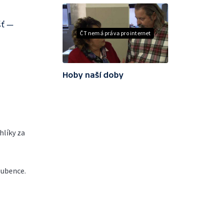
šť —
ČT nemá práva pro internet
Hoby naší doby
hlíky za
oubence.