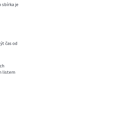
 sbírka je
ýt čas od
ých
m listem