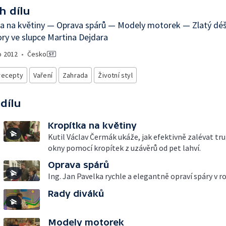
h dílu
ka na květiny — Oprava spárů — Modely motorek — Zlatý dé
y ve slupce Martina Dejdara
o
2012
•
Česko
recepty
Vaření
Zahrada
Životní styl
 dílu
Kropítka na květiny
Kutil Václav Čermák ukáže, jak efektivně zalévat tru
okny pomocí kropítek z uzávěrů od pet lahví.
Oprava spárů
Ing. Jan Pavelka rychle a elegantně opraví spáry v r
Rady diváků
Modely motorek