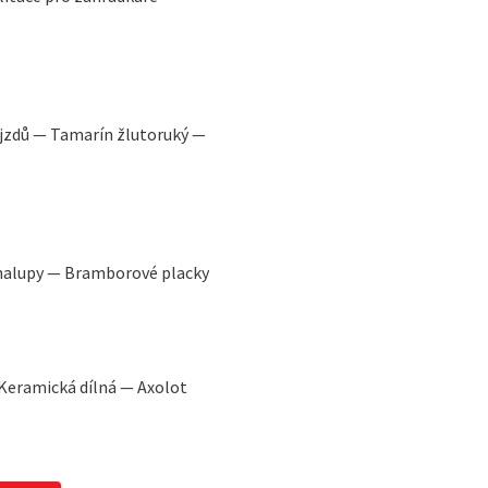
ájzdů — Tamarín žlutoruký —
chalupy — Bramborové placky
Keramická dílná — Axolot