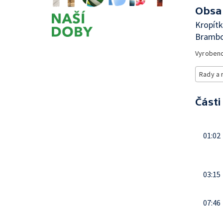
Obsa
Kropít
Brambor
Vyroben
Rady a 
Části
01:02
03:15
07:46