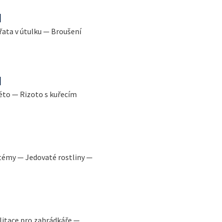
l
řata v útulku — Broušení
l
éto — Rizoto s kuřecím
témy — Jedovaté rostliny —
litace pro zahrádkáře —