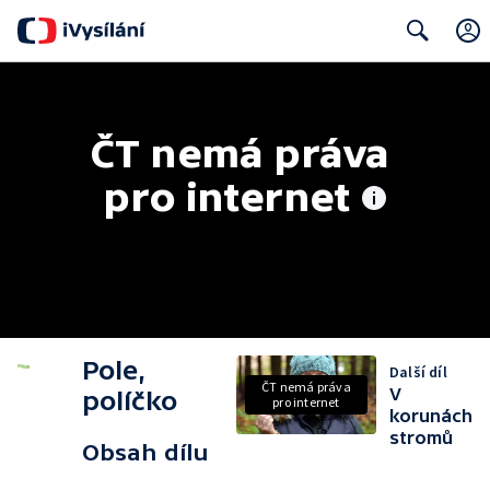
Search
ČT nemá práva 
pro internet
Pole,
Další díl
ČT nemá práva
V
políčko
pro internet
korunách
stromů
Obsah dílu