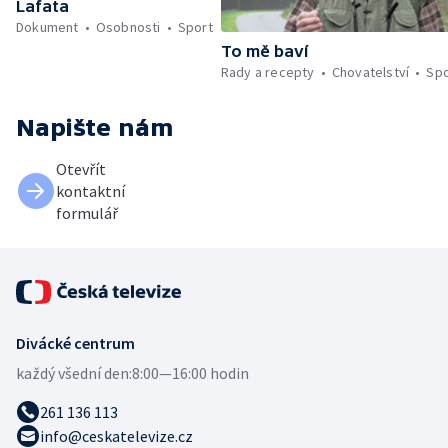
Lafata
Dokument
Osobnosti
Sport
To mě baví
Rady a recepty
Chovatelství
Spo
Napište nám
Otevřít
kontaktní
formulář
Divácké centrum
každý všední den:
8:00—16:00 hodin
261 136 113
info@ceskatelevize.cz