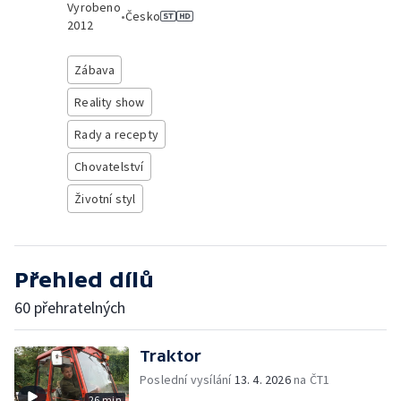
Vyrobeno
•
Česko
2012
Zábava
Reality show
Rady a recepty
Chovatelství
Životní styl
Přehled dílů
60 přehratelných
Traktor
Poslední vysílání
13. 4. 2026
na ČT1
26 min