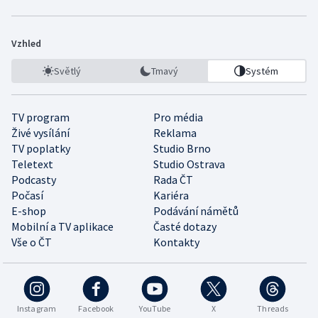
Vzhled
Světlý
Tmavý
Systém
TV program
Pro média
Živé vysílání
Reklama
TV poplatky
Studio Brno
Teletext
Studio Ostrava
Podcasty
Rada ČT
Počasí
Kariéra
E-shop
Podávání námětů
Mobilní a TV aplikace
Časté dotazy
Vše o ČT
Kontakty
Instagram
Facebook
YouTube
X
Threads