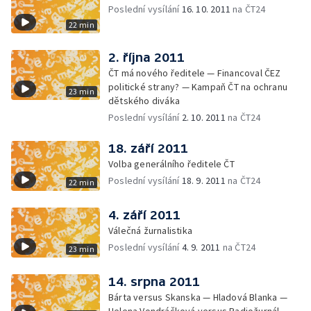
Poslední vysílání
16. 10. 2011
na ČT24
22 min
2. října 2011
ČT má nového ředitele — Financoval ČEZ
politické strany? — Kampaň ČT na ochranu
23 min
dětského diváka
Poslední vysílání
2. 10. 2011
na ČT24
18. září 2011
Volba generálního ředitele ČT
Poslední vysílání
18. 9. 2011
na ČT24
22 min
4. září 2011
Válečná žurnalistika
Poslední vysílání
4. 9. 2011
na ČT24
23 min
14. srpna 2011
Bárta versus Skanska — Hladová Blanka —