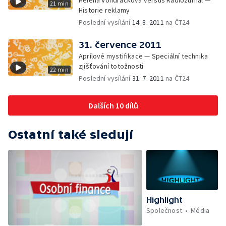
Helena Vondráčková versus Radiožurnál —
21 min
Historie reklamy
Poslední vysílání
14. 8. 2011
na ČT24
31. července 2011
Aprílové mystifikace — Speciální technika
zjišťování totožnosti
22 min
Poslední vysílání
31. 7. 2011
na ČT24
Dalších 10 dílů
Ostatní také sledují
Highlight
Společnost
Média