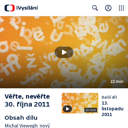
Close
Search
22 min
Věřte, nevěřte
Další díl
30. října 2011
13.
listopadu
22 min
2011
Obsah dílu
Michal Viewegh: nový