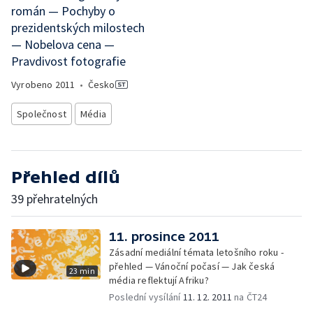
román — Pochyby o
prezidentských milostech
— Nobelova cena —
Pravdivost fotografie
Vyrobeno
2011
•
Česko
Společnost
Média
Přehled dílů
39 přehratelných
11. prosince 2011
Zásadní mediální témata letošního roku -
přehled — Vánoční počasí — Jak česká
23 min
média reflektují Afriku?
Poslední vysílání
11. 12. 2011
na ČT24