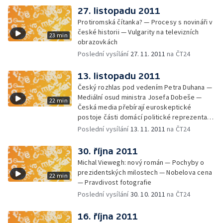
27. listopadu 2011
Protiromská čítanka? — Procesy s novináři v
české historii — Vulgarity na televizních
23 min
obrazovkách
Poslední vysílání
27. 11. 2011
na ČT24
13. listopadu 2011
Český rozhlas pod vedením Petra Duhana —
Mediální osud ministra Josefa Dobeše —
22 min
Česká media přebírají euroskeptické
postoje části domácí politické reprezentace
— Fotografie: co ukazovat a co ne
Poslední vysílání
13. 11. 2011
na ČT24
30. října 2011
Michal Viewegh: nový román — Pochyby o
prezidentských milostech — Nobelova cena
22 min
— Pravdivost fotografie
Poslední vysílání
30. 10. 2011
na ČT24
16. října 2011