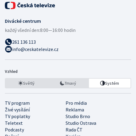
Divácké centrum
každý všední den:
8:00—16:00 hodin
261 136 113
info@ceskatelevize.cz
Vzhled
Světlý
Tmavý
Systém
TV program
Pro média
Živé vysílání
Reklama
TV poplatky
Studio Brno
Teletext
Studio Ostrava
Podcasty
Rada ČT