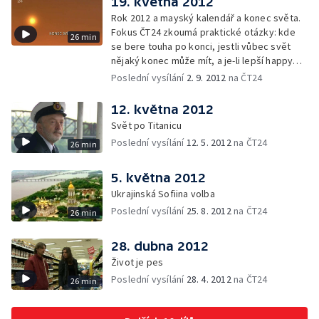
19. května 2012
Rok 2012 a mayský kalendář a konec světa.
Fokus ČT24 zkoumá praktické otázky: kde
26 min
se bere touha po konci, jestli vůbec svět
nějaký konec může mít, a je-li lepší happy
end nebo klasická tragédie?
Poslední vysílání
2. 9. 2012
na ČT24
12. května 2012
Svět po Titanicu
Poslední vysílání
12. 5. 2012
na ČT24
26 min
5. května 2012
Ukrajinská Sofiina volba
Poslední vysílání
25. 8. 2012
na ČT24
26 min
28. dubna 2012
Život je pes
Poslední vysílání
28. 4. 2012
na ČT24
26 min