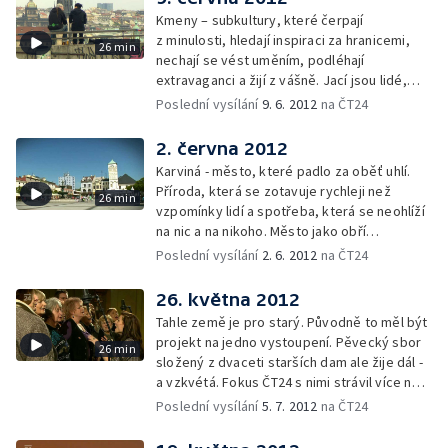
Kmeny – subkultury, které čerpají
z minulosti, hledají inspiraci za hranicemi,
26 min
nechají se vést uměním, podléhají
extravaganci a žijí z vášně. Jací jsou lidé,
kteří se sdružují, aby se vymanili?
Poslední vysílání
9. 6. 2012
na ČT24
2. června 2012
Karviná - město, které padlo za oběť uhlí.
Příroda, která se zotavuje rychleji než
26 min
vzpomínky lidí a spotřeba, která se neohlíží
na nic a na nikoho. Město jako obří
ekologická a sociální laboratoř.
Poslední vysílání
2. 6. 2012
na ČT24
26. května 2012
Tahle země je pro starý. Původně to měl být
projekt na jedno vystoupení. Pěvecký sbor
26 min
složený z dvaceti starších dam ale žije dál -
a vzkvétá. Fokus ČT24 s nimi strávil více než
rok.
Poslední vysílání
5. 7. 2012
na ČT24