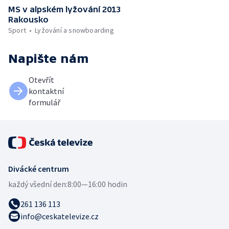
MS v alpském lyžování 2013
Rakousko
Sport
Lyžování a snowboarding
Napište nám
Otevřít
kontaktní
formulář
Divácké centrum
každý všední den:
8:00—16:00 hodin
261 136 113
info@ceskatelevize.cz