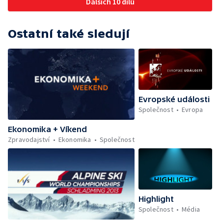
Dalších 10 dílů
Ostatní také sledují
Evropské události
Společnost
Evropa
Ekonomika + Víkend
Zpravodajství
Ekonomika
Společnost
Highlight
Společnost
Média