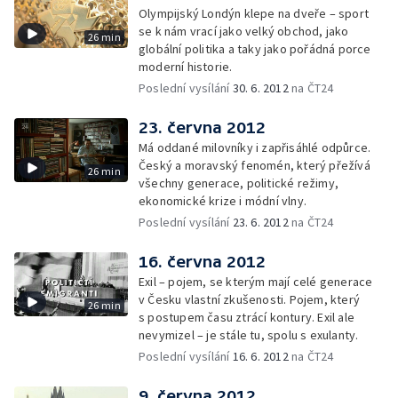
Olympijský Londýn klepe na dveře – sport
se k nám vrací jako velký obchod, jako
26 min
globální politika a taky jako pořádná porce
moderní historie.
Poslední vysílání
30. 6. 2012
na ČT24
23. června 2012
Má oddané milovníky i zapřisáhlé odpůrce.
Český a moravský fenomén, který přežívá
26 min
všechny generace, politické režimy,
ekonomické krize i módní vlny.
Poslední vysílání
23. 6. 2012
na ČT24
16. června 2012
Exil – pojem, se kterým mají celé generace
v Česku vlastní zkušenosti. Pojem, který
26 min
s postupem času ztrácí kontury. Exil ale
nevymizel – je stále tu, spolu s exulanty.
Poslední vysílání
16. 6. 2012
na ČT24
9. června 2012