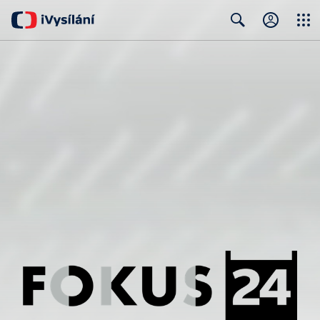
Close
Search