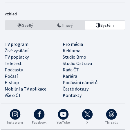
Vzhled
Světlý
Tmavý
Systém
TV program
Pro média
Živé vysílání
Reklama
TV poplatky
Studio Brno
Teletext
Studio Ostrava
Podcasty
Rada ČT
Počasí
Kariéra
E-shop
Podávání námětů
Mobilní a TV aplikace
Časté dotazy
Vše o ČT
Kontakty
Instagram
Facebook
YouTube
X
Threads