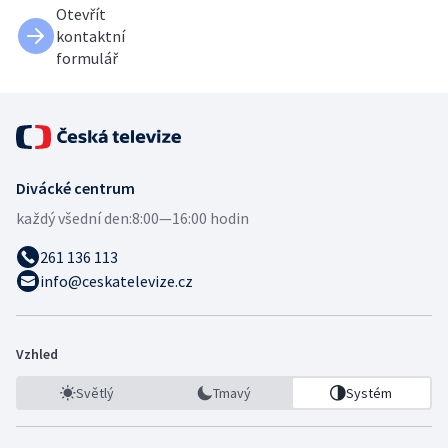
Otevřít
kontaktní
formulář
Divácké centrum
každý všední den:
8:00—16:00 hodin
261 136 113
info@ceskatelevize.cz
Vzhled
Světlý
Tmavý
Systém