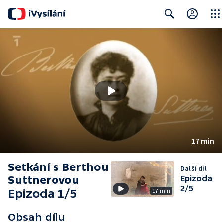
Close
Search
17 min
Setkání s Berthou
Další díl
Suttnerovou
Epizoda
2/5
Epizoda 1/5
17 min
Obsah dílu