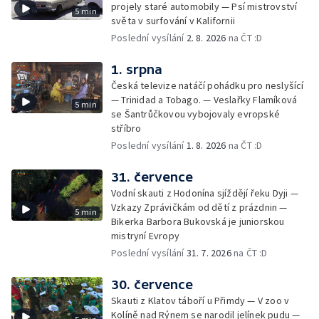
projely staré automobily — Psí mistrovství
5 min
světa v surfování v Kalifornii
Poslední vysílání
2. 8. 2026
na ČT :D
1. srpna
Česká televize natáčí pohádku pro neslyšící
— Trinidad a Tobago. — Veslařky Flamíková
5 min
se Šantrůčkovou vybojovaly evropské
stříbro
Poslední vysílání
1. 8. 2026
na ČT :D
31. července
Vodní skauti z Hodonína sjíždějí řeku Dyji —
Vzkazy Zprávičkám od dětí z prázdnin —
5 min
Bikerka Barbora Bukovská je juniorskou
mistryní Evropy
Poslední vysílání
31. 7. 2026
na ČT :D
30. července
Skauti z Klatov táboří u Přimdy — V zoo v
Kolíně nad Rýnem se narodil jelínek pudu —