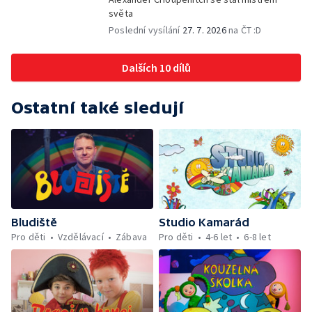
světa
Poslední vysílání
27. 7. 2026
na ČT :D
Dalších 10 dílů
Ostatní také sledují
Bludiště
Studio Kamarád
Pro děti
Vzdělávací
Zábava
Pro děti
4-6 let
6-8 let