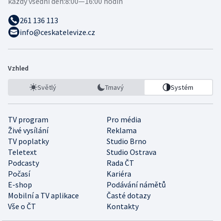
každý všední den:
8:00—16:00 hodin
261 136 113
info@ceskatelevize.cz
Vzhled
Světlý
Tmavý
Systém
TV program
Pro média
Živé vysílání
Reklama
TV poplatky
Studio Brno
Teletext
Studio Ostrava
Podcasty
Rada ČT
Počasí
Kariéra
E-shop
Podávání námětů
Mobilní a TV aplikace
Časté dotazy
Vše o ČT
Kontakty