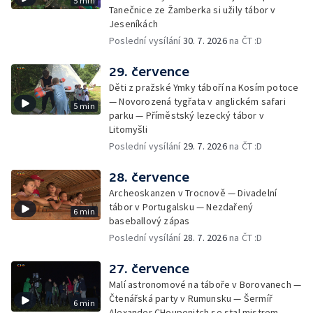
5 min
Tanečnice ze Žamberka si užily tábor v
Jeseníkách
Poslední vysílání
30. 7. 2026
na ČT :D
29. července
Děti z pražské Ymky táboří na Kosím potoce
— Novorozená tygřata v anglickém safari
5 min
parku — Příměstský lezecký tábor v
Litomyšli
Poslední vysílání
29. 7. 2026
na ČT :D
28. července
Archeoskanzen v Trocnově — Divadelní
tábor v Portugalsku — Nezdařený
6 min
baseballový zápas
Poslední vysílání
28. 7. 2026
na ČT :D
27. července
Malí astronomové na táboře v Borovanech —
Čtenářská party v Rumunsku — Šermíř
6 min
Alexander CHoupenitch se stal mistrem