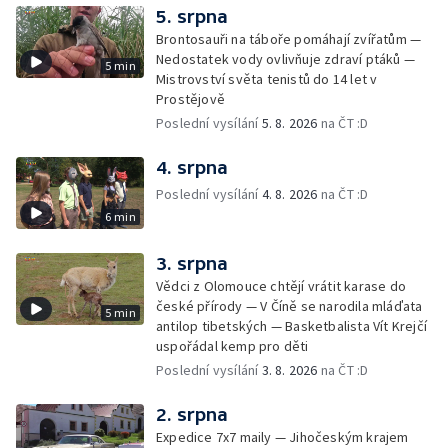
5. srpna
Brontosauři na táboře pomáhají zvířatům —
Nedostatek vody ovlivňuje zdraví ptáků —
5 min
Mistrovství světa tenistů do 14 let v
Prostějově
Poslední vysílání
5. 8. 2026
na ČT :D
4. srpna
Poslední vysílání
4. 8. 2026
na ČT :D
6 min
3. srpna
Vědci z Olomouce chtějí vrátit karase do
české přírody — V Číně se narodila mláďata
5 min
antilop tibetských — Basketbalista Vít Krejčí
uspořádal kemp pro děti
Poslední vysílání
3. 8. 2026
na ČT :D
2. srpna
Expedice 7x7 maily — Jihočeským krajem