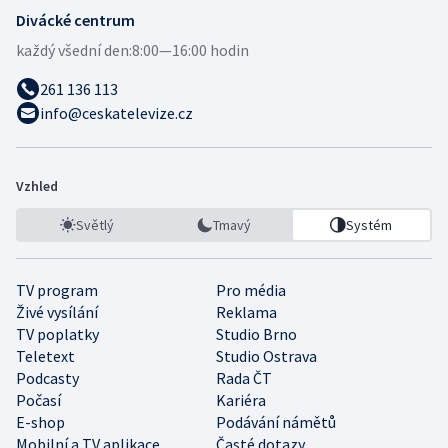
Divácké centrum
každý všední den:
8:00—16:00 hodin
261 136 113
info@ceskatelevize.cz
Vzhled
Světlý
Tmavý
Systém
TV program
Pro média
Živé vysílání
Reklama
TV poplatky
Studio Brno
Teletext
Studio Ostrava
Podcasty
Rada ČT
Počasí
Kariéra
E-shop
Podávání námětů
Mobilní a TV aplikace
Časté dotazy