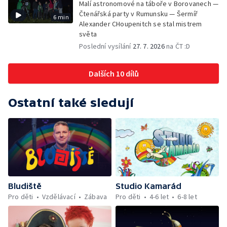
Malí astronomové na táboře v Borovanech —
Čtenářská party v Rumunsku — Šermíř
6 min
Alexander CHoupenitch se stal mistrem
světa
Poslední vysílání
27. 7. 2026
na ČT :D
Dalších 10 dílů
Ostatní také sledují
Bludiště
Studio Kamarád
Pro děti
Vzdělávací
Zábava
Pro děti
4-6 let
6-8 let