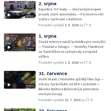
2. srpna
Expedice 7x7 maily — Jihočeským krajem
projely staré automobily — Psí mistrovství
5 min
světa v surfování v Kalifornii
Poslední vysílání
2. 8. 2026
na ČT :D
1. srpna
Česká televize natáčí pohádku pro neslyšící
— Trinidad a Tobago. — Veslařky Flamíková
5 min
se Šantrůčkovou vybojovaly evropské
stříbro
Poslední vysílání
1. 8. 2026
na ČT :D
31. července
Vodní skauti z Hodonína sjíždějí řeku Dyji —
Vzkazy Zprávičkám od dětí z prázdnin —
5 min
Bikerka Barbora Bukovská je juniorskou
mistryní Evropy
Poslední vysílání
31. 7. 2026
na ČT :D
30. července