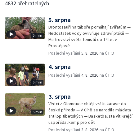
4832 přehratelných
5. srpna
Brontosauři na táboře pomáhají zvířatům —
Nedostatek vody ovlivňuje zdraví ptáků —
5 min
Mistrovství světa tenistů do 14 let v
Prostějově
Poslední vysílání
5. 8. 2026
na ČT :D
4. srpna
Poslední vysílání
4. 8. 2026
na ČT :D
6 min
3. srpna
Vědci z Olomouce chtějí vrátit karase do
české přírody — V Číně se narodila mláďata
5 min
antilop tibetských — Basketbalista Vít Krejčí
uspořádal kemp pro děti
Poslední vysílání
3. 8. 2026
na ČT :D