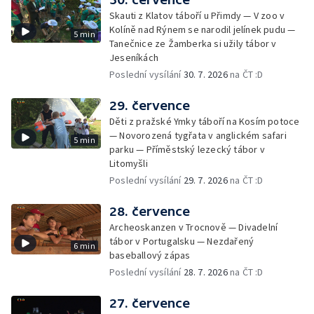
Skauti z Klatov táboří u Přimdy — V zoo v
Kolíně nad Rýnem se narodil jelínek pudu —
5 min
Tanečnice ze Žamberka si užily tábor v
Jeseníkách
Poslední vysílání
30. 7. 2026
na ČT :D
29. července
Děti z pražské Ymky táboří na Kosím potoce
— Novorozená tygřata v anglickém safari
5 min
parku — Příměstský lezecký tábor v
Litomyšli
Poslední vysílání
29. 7. 2026
na ČT :D
28. července
Archeoskanzen v Trocnově — Divadelní
tábor v Portugalsku — Nezdařený
6 min
baseballový zápas
Poslední vysílání
28. 7. 2026
na ČT :D
27. července