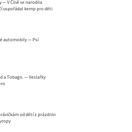
y — V Číně se narodila
čí uspořádal kemp pro děti
ré automobily — Psí
ad a Tobago. — Veslařky
bro
právičkám od dětí z prázdnin
Evropy