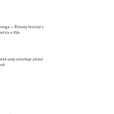
eminga — Římský festival v
letice v USA
ek vody ovlivňuje zdraví
ově