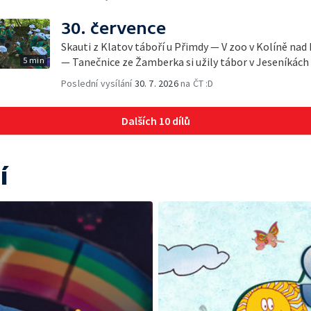
30. července
Skauti z Klatov táboří u Přimdy — V zoo v Kolíně nad
5 min
— Tanečnice ze Žamberka si užily tábor v Jeseníkách
Poslední vysílání
30. 7. 2026
na ČT :D
Dalších 10 dílů
í