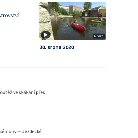
trovství
6 min
30. srpna 2020
outěž ve skákání přes
Pokémony — Jezdecké