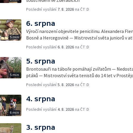
Poslední vysílání
7. 8. 2026
na ČT :D
6. srpna
Výročí narození objevitele penicilinu. Alexandera Fl
5 min
Bosně a Hercegovině — Mistrovství světa juniorů v at
Poslední vysílání
6. 8. 2026
na ČT :D
5. srpna
Brontosauři na táboře pomáhají zvířatům — Nedostat
5 min
ptáků — Mistrovství světa tenistů do 14 let v Prostěj
Poslední vysílání
5. 8. 2026
na ČT :D
4. srpna
Poslední vysílání
4. 8. 2026
na ČT :D
6 min
3. srpna