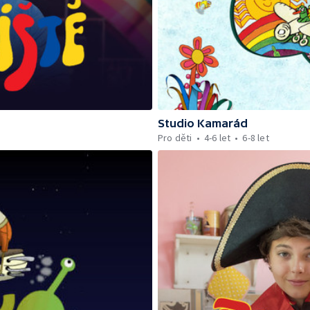
Studio Kamarád
Pro děti
4-6 let
6-8 let