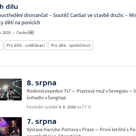
h dílu
oustředění dismančat – Soutěž CanSat ve stavbě družic – Mis
ky dětí na ponících
o
2020
•
Česko
i
Pro děti - vzdělávací
Pro děti - společnost
8. srpna
Rodinná expedice 7x7 — Plastový muž v Senegalu — S
5 min
švihadlo v Šanghaji
Poslední vysílání
8. 8. 2026
na ČT :D
7. srpna
Výstava Harryho Pottera v Praze — První letiště s 
5 min
soustředění ve Zderadicích