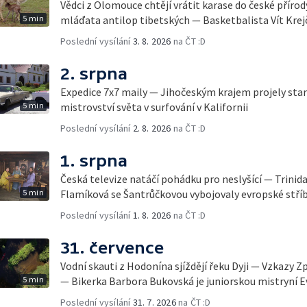
Vědci z Olomouce chtějí vrátit karase do české přírod
5 min
mláďata antilop tibetských — Basketbalista Vít Krej
Poslední vysílání
3. 8. 2026
na ČT :D
2. srpna
Expedice 7x7 maily — Jihočeským krajem projely sta
5 min
mistrovství světa v surfování v Kalifornii
Poslední vysílání
2. 8. 2026
na ČT :D
1. srpna
Česká televize natáčí pohádku pro neslyšící — Trinid
5 min
Flamíková se Šantrůčkovou vybojovaly evropské stří
Poslední vysílání
1. 8. 2026
na ČT :D
31. července
Vodní skauti z Hodonína sjíždějí řeku Dyji — Vzkazy Z
5 min
— Bikerka Barbora Bukovská je juniorskou mistryní 
Poslední vysílání
31. 7. 2026
na ČT :D