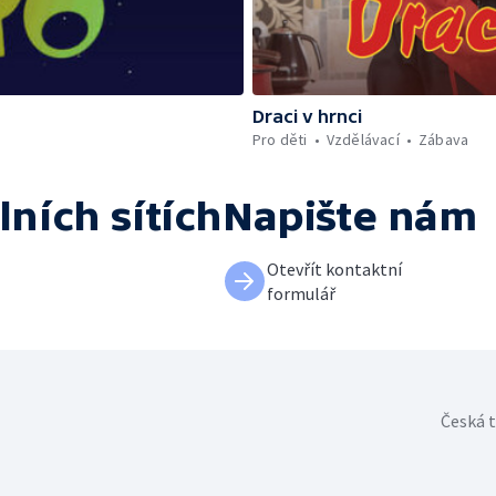
Draci v hrnci
Pro děti
Vzdělávací
Zábava
lních sítích
Napište nám
Otevřít kontaktní
formulář
Česká t