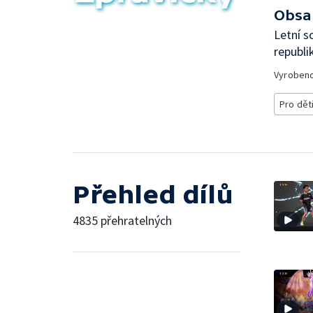
Obsa
Letní s
republi
Vyroben
Pro dět
Přehled dílů
4835 přehratelných