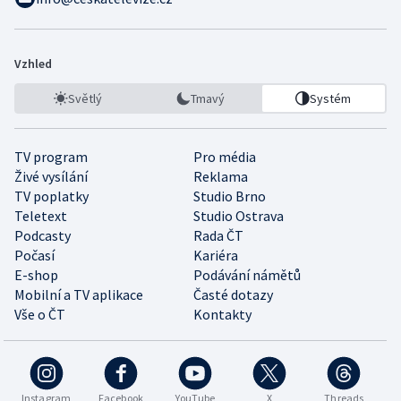
Vzhled
Světlý
Tmavý
Systém
TV program
Pro média
Živé vysílání
Reklama
TV poplatky
Studio Brno
Teletext
Studio Ostrava
Podcasty
Rada ČT
Počasí
Kariéra
E-shop
Podávání námětů
Mobilní a TV aplikace
Časté dotazy
Vše o ČT
Kontakty
Instagram
Facebook
YouTube
X
Threads