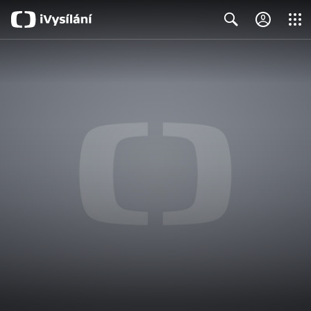
Close
Search