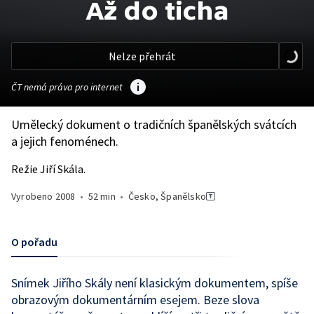
Až do ticha
Nelze přehrát
ČT nemá práva pro internet
Umělecký dokument o tradičních španělských svátcích
a jejich fenoménech.
Režie Jiří Skála.
Vyrobeno
2008
•
52 min
•
Česko, Španělsko
O pořadu
Snímek Jiřího Skály není klasickým dokumentem, spíše
obrazovým dokumentárním esejem. Beze slova