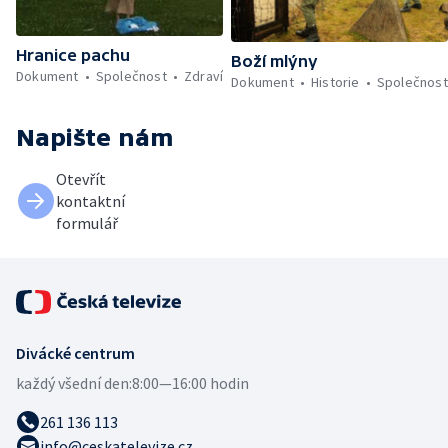
Hranice pachu
Boží mlýny
Dokument
Společnost
Zdraví
Dokument
Historie
Společnost
Napište nám
Otevřít
kontaktní
formulář
Divácké centrum
každý všední den:
8:00—16:00 hodin
261 136 113
info@ceskatelevize.cz