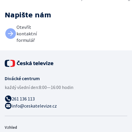
Napište nám
Otevřít
kontaktní
formulář
Divácké centrum
každý všední den:
8:00—16:00 hodin
261 136 113
info@ceskatelevize.cz
Vzhled