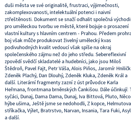
duši města ve své originalitě, frustraci, výjimečnosti,
zakomplexovanosti, intelektuální potenci i naivní
ztřeštěnosti. Dokument se snaží odhalit společná východ
pro uměleckou tvorbu ve městě, které bojuje o prosazení
vlastní kultury s hlavním centrem - Prahou. Předem prohr
boj však může produkovat živelný umělecký kvas
podivuhodných kvalit vedoucí však spíše na okraj
společenského zájmu než do jeho středu. Sebereflexivní
zpovědí svědčí skladatelé a hudebníci, jako jsou Miloš
Štědroň, Pavel Fajt, Petr Váša, Alois Piňos, Jaromír Hniličk
Zdeněk Plachý, Dan Dlouhý, Zdeněk Kluka, Zdeněk Král a
další. Literární fragmenty zazní z úst průvodce Karla
Heřmana, frontmana brněnských Čankišou. Dále účinkují: 
syčáci, Dunaj, Dama Dama, Dunaj, Iva Bittová, Pluto, Něco
hýbe ušima, Ještě jsme se nedohodli, Z kopce, Helmutova
stříkačka, Výlet, Bratrstvo, Narvan, Insania, Tara Fuki, Asy
a další.