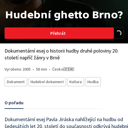
Hudební ghetto Brno?
Přehrát
Dokumentární esej o historii hudby druhé poloviny 20.
století napříč žánry v Brně
Vyrobeno
2005
•
58 min
•
Česko
Dokument
Hudební dokument
Kultura
Hudba
O pořadu
Dokumentární esej Pavla Jiráska nahlížející na hudbu od
šedesátých let 20. století do současnosti odkrývá hudebn