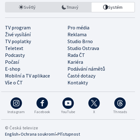
Světlý
Tmavý
Systém
TV program
Pro média
Živé vysílání
Reklama
TV poplatky
Studio Brno
Teletext
Studio Ostrava
Podcasty
Rada ČT
Počasí
Kariéra
E-shop
Podávání námětů
Mobilní a TV aplikace
Časté dotazy
Vše o ČT
Kontakty
Instagram
Facebook
YouTube
X
Threads
© Česká televize
•
•
English
Ochrana soukromí
Přístupnost