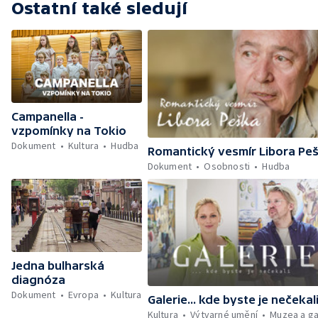
Ostatní také sledují
Campanella -
vzpomínky na Tokio
Dokument
Kultura
Hudba
Romantický vesmír Libora Pe
Dokument
Osobnosti
Hudba
Jedna bulharská
diagnóza
Dokument
Evropa
Kultura
Galerie... kde byste je nečekal
Kultura
Výtvarné umění
Muzea a ga