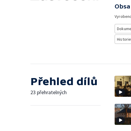
Obsa
Vyroben
Dokume
Histori
Přehled dílů
23 přehratelných