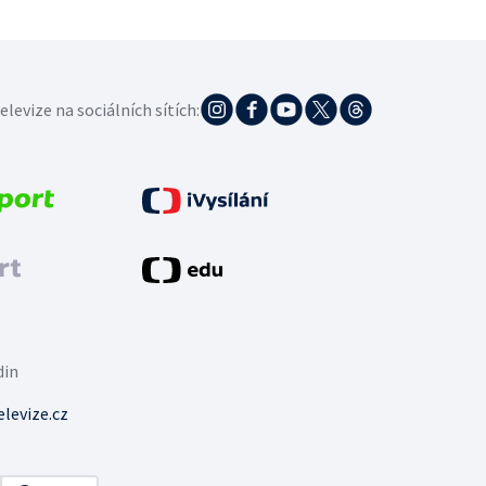
elevize na sociálních sítích:
din
levize.cz