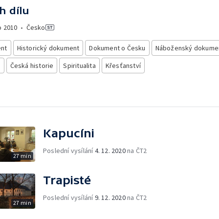
h dílu
o
2010
•
Česko
nt
Historický dokument
Dokument o Česku
Náboženský dokume
e
Česká historie
Spiritualita
Křesťanství
Kapucíni
Poslední vysílání
4. 12. 2020
na ČT2
27 min
Trapisté
Poslední vysílání
9. 12. 2020
na ČT2
27 min