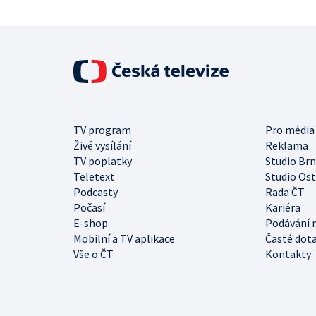
TV program
Pro média
Živé vysílání
Reklama
TV poplatky
Studio Br
Teletext
Studio Os
Podcasty
Rada ČT
Počasí
Kariéra
E-shop
Podávání 
Mobilní a TV aplikace
Časté dot
Vše o ČT
Kontakty