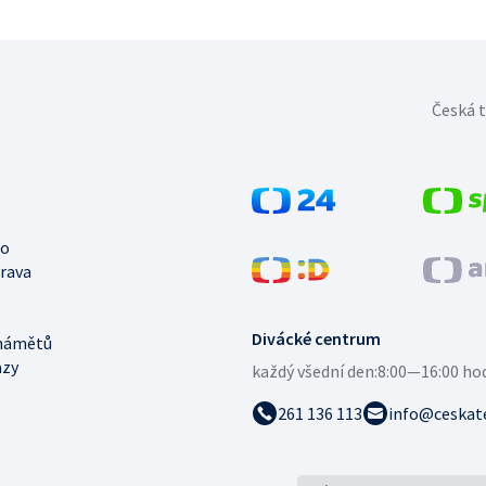
Česká t
no
trava
Divácké centrum
námětů
azy
každý všední den:
8:00—16:00 ho
261 136 113
info@ceskate