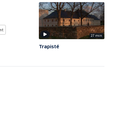
nt
27 min
Trapisté