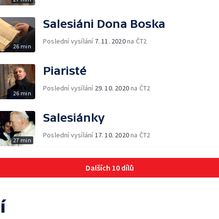
Salesiáni Dona Boska
Poslední vysílání
7. 11. 2020
na ČT2
26 min
Piaristé
Poslední vysílání
29. 10. 2020
na ČT2
26 min
Salesiánky
Poslední vysílání
17. 10. 2020
na ČT2
27 min
Dalších 10 dílů
í