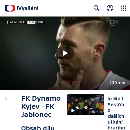
Close
Search
130 min
FK Dynamo
Další díl
Sestřih
Kyjev - FK
z
48 min
Jablonec
dalších
utkání
Obsah dílu
hracího