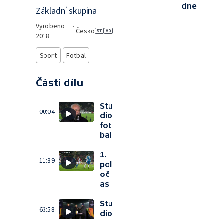
dne
Základní skupina
Vyrobeno
•
Česko
2018
Sport
Fotbal
Části dílu
Stu
00:04
dio
fot
bal
1.
11:39
pol
oč
as
Stu
63:58
dio