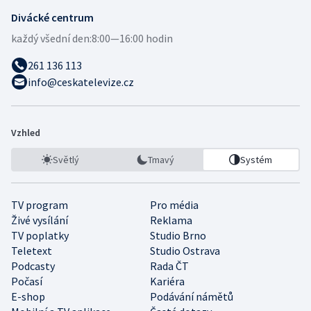
Divácké centrum
každý všední den:
8:00—16:00 hodin
261 136 113
info@ceskatelevize.cz
Vzhled
Světlý
Tmavý
Systém
TV program
Pro média
Živé vysílání
Reklama
TV poplatky
Studio Brno
Teletext
Studio Ostrava
Podcasty
Rada ČT
Počasí
Kariéra
E-shop
Podávání námětů