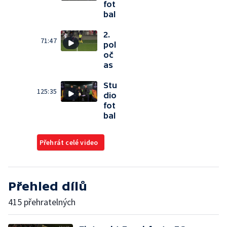
fot
bal
2.
71:47
pol
oč
as
Stu
125:35
dio
fot
bal
Přehrát celé video
Přehled dílů
415 přehratelných