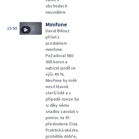
obchodech
neuvidíme.
Minifone
15:50
David Billouz
přišel s
produktem
minifone.
Požadoval 980
000 korun a
nabízel podíl ve
výši 49 %.
Minifone by měli
nosit hlavně
starší lidé a v
případě nouze by
si díky němu
snadno zavolali o
pomoc na tři
předvolená čísla.
Praktická ukázka
proběhla dobře,