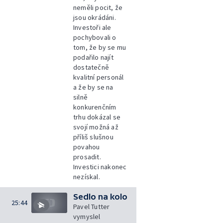
neměli pocit, že
jsou okrádáni.
Investoři ale
pochybovali o
tom, že by se mu
podařilo najít
dostatečně
kvalitní personál
a že by se na
silně
konkurenčním
trhu dokázal se
svojí možná až
příliš slušnou
povahou
prosadit.
Investici nakonec
nezískal.
Sedlo na kolo
25:44
Pavel Tutter
vymyslel