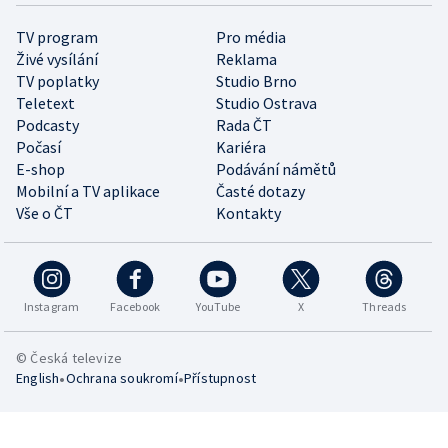
TV program
Pro média
Živé vysílání
Reklama
TV poplatky
Studio Brno
Teletext
Studio Ostrava
Podcasty
Rada ČT
Počasí
Kariéra
E-shop
Podávání námětů
Mobilní a TV aplikace
Časté dotazy
Vše o ČT
Kontakty
Instagram
Facebook
YouTube
X
Threads
© Česká televize
•
•
English
Ochrana soukromí
Přístupnost