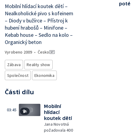
poté
Mobilní hlídací koutek dětí –
Nealkoholické pivo s kofeinem
– Diody v bužírce – Přístroj k
hubení hrabošů – Minifone –
Kebab house – Sedlo na kolo –
Organický beton
Vyrobeno
2009
•
Česko
Zábava
Reality show
Společnost
Ekonomika
Části dílu
Mobilní
03:45
hlídací
koutek dětí
Jana Novotná
požadovala 400