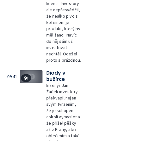
licenci. Investory
ale nepřesvědčil,
že nealko pivo s
kofeinem je
produkt, který by
měl šanci. Navíc
do něj sám už
investovat
nechtěl. Odešel
proto s prázdnou.
Diody v
09:41
bužírce
Inženýr Jan
Žáček investory
překvapil nejen
svým tvrzením,
že je schopen
cokoli vymyslet a
že přišel pěšky
až z Prahy, ale i
oblečením a také