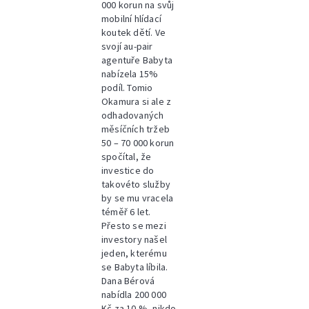
000 korun na svůj
mobilní hlídací
koutek dětí. Ve
svojí au-pair
agentuře Babyta
nabízela 15%
podíl. Tomio
Okamura si ale z
odhadovaných
měsíčních tržeb
50 – 70 000 korun
spočítal, že
investice do
takovéto služby
by se mu vracela
téměř 6 let.
Přesto se mezi
investory našel
jeden, kterému
se Babyta líbila.
Dana Bérová
nabídla 200 000
Kč za 10 %, nikdo