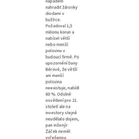
nápadem
nahradit žárovky
diodami v
bužírce.
Požadoval 1,5
milionu korun a
nabízel větší
nebo menší
polovinu v
budoucí firmě. Po
upozornění Dany
Bérové, že větší
ani menší
polovina
neexistuje, nabídl
60 %. Odolné
osvětlení pro 21.
století ale na
investory stejně
neudělalo dojem,
pan inženýr
Žáček neměl
vyřešenou