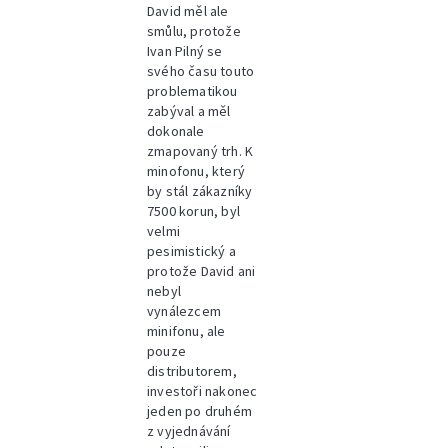
David měl ale
smůlu, protože
Ivan Pilný se
svého času touto
problematikou
zabýval a měl
dokonale
zmapovaný trh. K
minofonu, který
by stál zákazníky
7500 korun, byl
velmi
pesimistický a
protože David ani
nebyl
vynálezcem
minifonu, ale
pouze
distributorem,
investoři nakonec
jeden po druhém
z vyjednávání