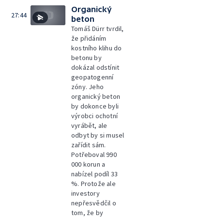
Organický
27:44
beton
Tomáš Dürr tvrdil,
že přidáním
kostního klihu do
betonu by
dokázal odstínit
geopatogenní
zóny. Jeho
organický beton
by dokonce byli
výrobci ochotní
vyrábět, ale
odbyt by si musel
zařídit sám.
Potřeboval 990
000 korun a
nabízel podíl 33
%. Protože ale
investory
nepřesvědčil o
tom, že by