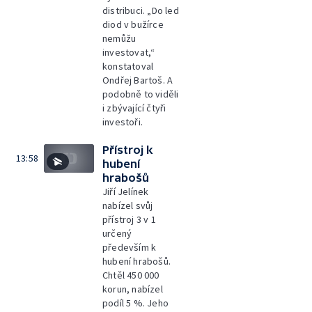
distribuci. „Do led
diod v bužírce
nemůžu
investovat,“
konstatoval
Ondřej Bartoš. A
podobně to viděli
i zbývající čtyři
investoři.
Přístroj k
13:58
hubení
hrabošů
Jiří Jelínek
nabízel svůj
přístroj 3 v 1
určený
především k
hubení hrabošů.
Chtěl 450 000
korun, nabízel
podíl 5 %. Jeho