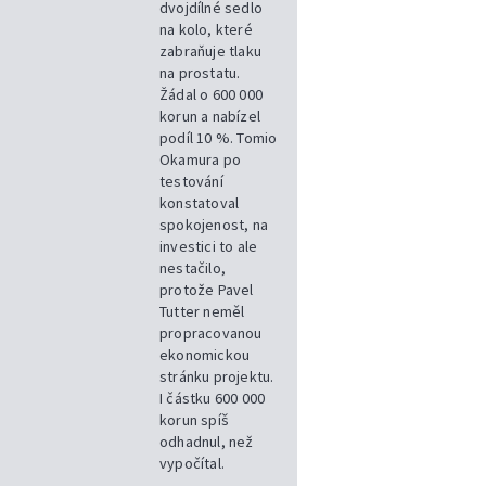
dvojdílné sedlo
na kolo, které
zabraňuje tlaku
na prostatu.
Žádal o 600 000
korun a nabízel
podíl 10 %. Tomio
Okamura po
testování
konstatoval
spokojenost, na
investici to ale
nestačilo,
protože Pavel
Tutter neměl
propracovanou
ekonomickou
stránku projektu.
I částku 600 000
korun spíš
odhadnul, než
vypočítal.