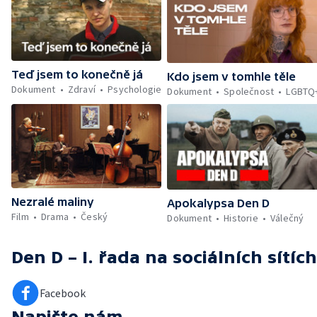
Teď jsem to konečně já
Kdo jsem v tomhle těle
Dokument
Zdraví
Psychologie
Dokument
Společnost
LGBTQ
Nezralé maliny
Apokalypsa Den D
Film
Drama
Český
Dokument
Historie
Válečný
Den D – I. řada
na sociálních sítích
Facebook
Napište nám