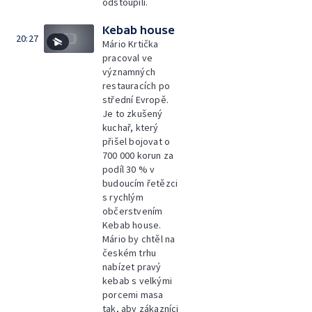
odstoupili.
Kebab house
20:27
Mário Krtička
pracoval ve
významných
restauracích po
střední Evropě.
Je to zkušený
kuchař, který
přišel bojovat o
700 000 korun za
podíl 30 % v
budoucím řetězci
s rychlým
občerstvením
Kebab house.
Mário by chtěl na
českém trhu
nabízet pravý
kebab s velkými
porcemi masa
tak, aby zákazníci