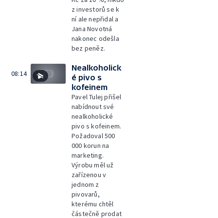
z investorů se k
ní ale nepřidal a
Jana Novotná
nakonec odešla
bez peněz.
Nealkoholick
08:14
é pivo s
kofeinem
Pavel Tulej přišel
nabídnout své
nealkoholické
pivo s kofeinem.
Požadoval 500
000 korun na
marketing.
Výrobu měl už
zařízenou v
jednom z
pivovarů,
kterému chtěl
částečně prodat