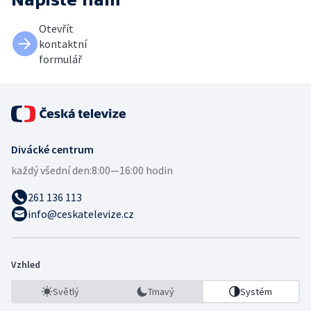
Otevřít
kontaktní
formulář
Divácké centrum
každý všední den:
8:00—16:00 hodin
261 136 113
info@ceskatelevize.cz
Vzhled
Světlý
Tmavý
Systém