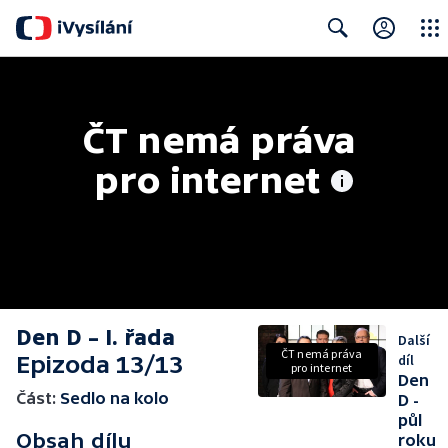
Close
Search
ČT nemá práva 
pro internet
Den D – I. řada
Další
ČT nemá práva
Epizoda 13/13
díl
pro internet
Den
Část:
Sedlo na kolo
D -
půl
Obsah dílu
roku