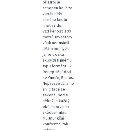
přístroj je
schopen kouř ze
zapáleného
sirného knotu
hnát až do
vzdálenosti 100
metrů. Investory
však neomámil.
„Mám pocit, že
jsme trošku
sklouzli k jinému
typu formátu... k
Receptáři,“ divil
se Ondřej Bartoš.
Nepřesvědčila ho
ani citace ze
zákona, podle
něhož je každý
občan povinen
škůdce hubit.
Multifunkční
kouřostroj tak
zatím v