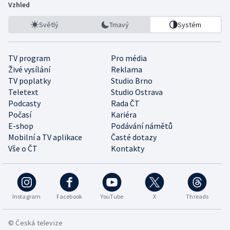
Vzhled
Světlý
Tmavý
Systém
TV program
Pro média
Živé vysílání
Reklama
TV poplatky
Studio Brno
Teletext
Studio Ostrava
Podcasty
Rada ČT
Počasí
Kariéra
E-shop
Podávání námětů
Mobilní a TV aplikace
Časté dotazy
Vše o ČT
Kontakty
Instagram
Facebook
YouTube
X
Threads
© Česká televize