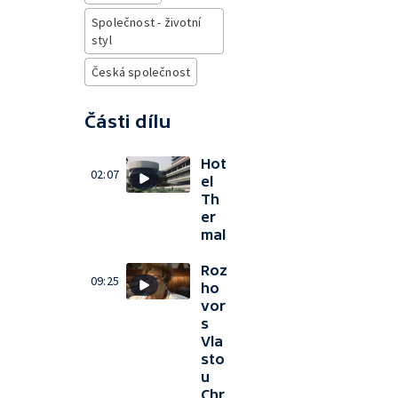
Společnost - životní
styl
Česká společnost
Části dílu
Hot
02:07
el
Th
er
mal
Roz
09:25
ho
vor
s
Vla
sto
u
Chr