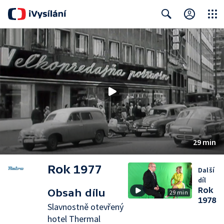
Close
Search
29 min
Rok 1977
Další
díl
Rok
Obsah dílu
29 min
1978
Slavnostně otevřený
hotel Thermal