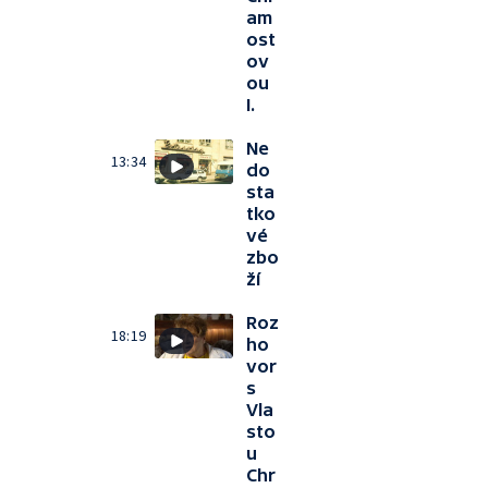
am
ost
ov
ou
I.
Ne
13:34
do
sta
tko
vé
zbo
ží
Roz
18:19
ho
vor
s
Vla
sto
u
Chr