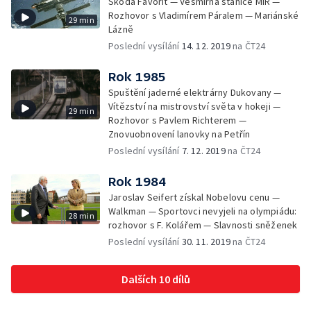
Škoda Favorit — Vesmírná stanice MIR —
Rozhovor s Vladimírem Páralem — Mariánské
29 min
Lázně
Poslední vysílání
14. 12. 2019
na ČT24
Rok 1985
Spuštění jaderné elektrárny Dukovany —
Vítězství na mistrovství světa v hokeji —
29 min
Rozhovor s Pavlem Richterem —
Znovuobnovení lanovky na Petřín
Poslední vysílání
7. 12. 2019
na ČT24
Rok 1984
Jaroslav Seifert získal Nobelovu cenu —
Walkman — Sportovci nevyjeli na olympiádu:
28 min
rozhovor s F. Kolářem — Slavnosti sněženek
Poslední vysílání
30. 11. 2019
na ČT24
Dalších 10 dílů