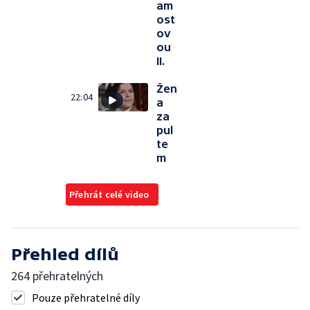
am
ost
ov
ou
II.
Žen
22:04
a
za
pul
te
m
Přehrát celé video
Přehled dílů
264 přehratelných
Pouze přehratelné díly