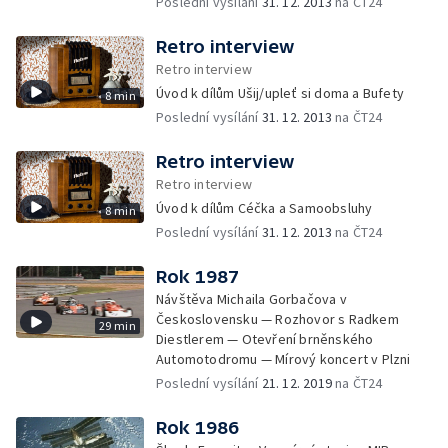
Poslední vysílání
31. 12. 2013
na ČT24
Retro interview
Retro interview
Úvod k dílům Ušij/upleť si doma a Bufety
8 min
Poslední vysílání
31. 12. 2013
na ČT24
Retro interview
Retro interview
Úvod k dílům Céčka a Samoobsluhy
8 min
Poslední vysílání
31. 12. 2013
na ČT24
Rok 1987
Návštěva Michaila Gorbačova v
Československu — Rozhovor s Radkem
29 min
Diestlerem — Otevření brněnského
Automotodromu — Mírový koncert v Plzni
Poslední vysílání
21. 12. 2019
na ČT24
Rok 1986