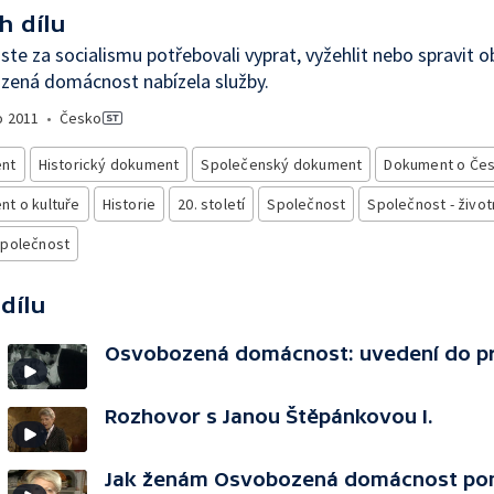
h dílu
ste za socialismu potřebovali vyprat, vyžehlit nebo spravit o
zená domácnost nabízela služby.
o
2011
•
Česko
nt
Historický dokument
Společenský dokument
Dokument o Če
t o kultuře
Historie
20. století
Společnost
Společnost - životn
společnost
 dílu
Osvobozená domácnost: uvedení do p
Rozhovor s Janou Štěpánkovou I.
Jak ženám Osvobozená domácnost po