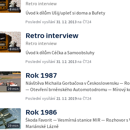
Retro interview
8 min
Úvod k dílům Ušij/upleť si doma a Bufety
Poslední vysílání
31. 12. 2013
na ČT24
Retro interview
Retro interview
8 min
Úvod k dílům Céčka a Samoobsluhy
Poslední vysílání
31. 12. 2013
na ČT24
Rok 1987
Návštěva Michaila Gorbačova v Československu — R
29 min
— Otevření brněnského Automotodromu — Mírový ko
Poslední vysílání
21. 12. 2019
na ČT24
Rok 1986
Škoda Favorit — Vesmírná stanice MIR — Rozhovor s
29 min
Mariánské Lázně