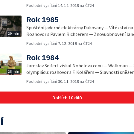
Poslední vysílání
14. 12. 2019
na ČT24
Rok 1985
Spuštění jaderné elektrárny Dukovany — Vítězství na 
29 min
Rozhovor s Pavlem Richterem — Znovuobnovení lano
Poslední vysílání
7. 12. 2019
na ČT24
Rok 1984
Jaroslav Seifert získal Nobelovu cenu — Walkman — S
28 min
olympiádu: rozhovor s F. Kolářem — Slavnosti sněže
Poslední vysílání
30. 11. 2019
na ČT24
Dalších 10 dílů
í