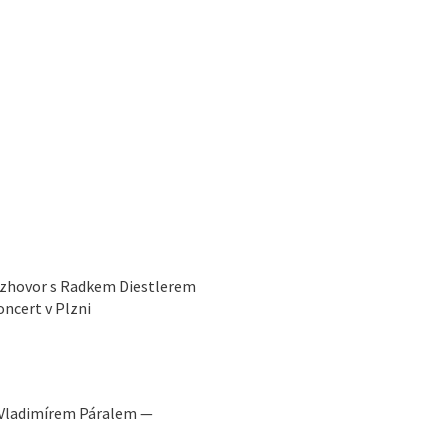
ozhovor s Radkem Diestlerem
ncert v Plzni
 Vladimírem Páralem —