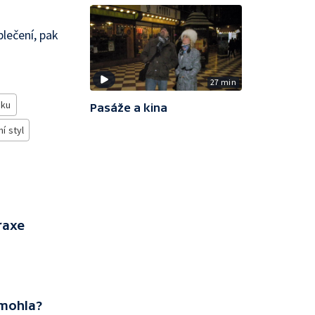
blečení, pak
27 min
sku
Pasáže a kina
í styl
raxe
mohla?