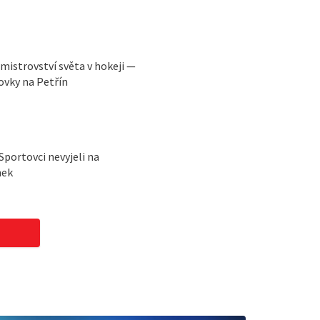
mistrovství světa v hokeji —
vky na Petřín
portovci nevyjeli na
nek