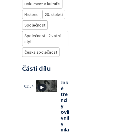
Dokument o kultuře
Historie
20. století
Společnost
Společnost - životní
styl
Česká společnost
Části dílu
Jak
01:54
é
tre
nd
y
ovli
vnil
y
mla