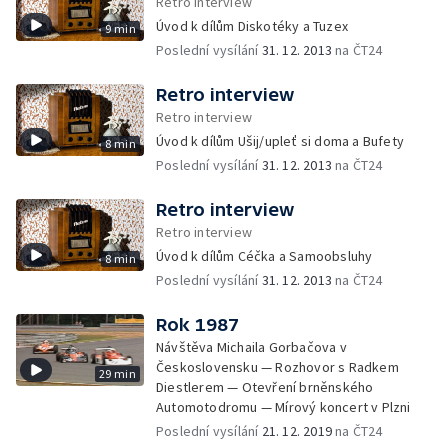
Retro interview
Úvod k dílům Diskotéky a Tuzex
9 min
Poslední vysílání
31. 12. 2013
na ČT24
Retro interview
Retro interview
Úvod k dílům Ušij/upleť si doma a Bufety
8 min
Poslední vysílání
31. 12. 2013
na ČT24
Retro interview
Retro interview
Úvod k dílům Céčka a Samoobsluhy
8 min
Poslední vysílání
31. 12. 2013
na ČT24
Rok 1987
Návštěva Michaila Gorbačova v
Československu — Rozhovor s Radkem
29 min
Diestlerem — Otevření brněnského
Automotodromu — Mírový koncert v Plzni
Poslední vysílání
21. 12. 2019
na ČT24