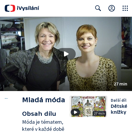
Close
Search
27 min
Mladá móda
Další díl
Dětské
knížky
Obsah dílu
27 min
Móda je tématem,
které v každé době