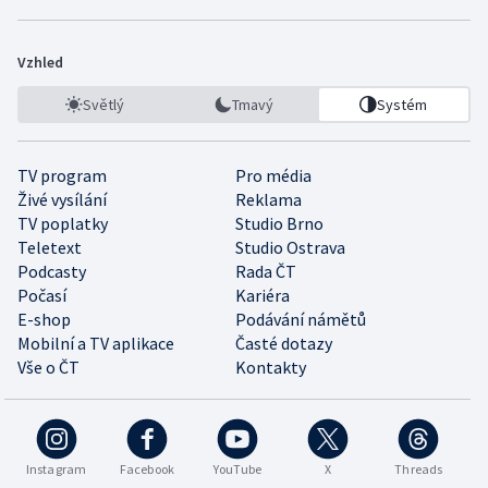
Vzhled
Světlý
Tmavý
Systém
TV program
Pro média
Živé vysílání
Reklama
TV poplatky
Studio Brno
Teletext
Studio Ostrava
Podcasty
Rada ČT
Počasí
Kariéra
E-shop
Podávání námětů
Mobilní a TV aplikace
Časté dotazy
Vše o ČT
Kontakty
Instagram
Facebook
YouTube
X
Threads