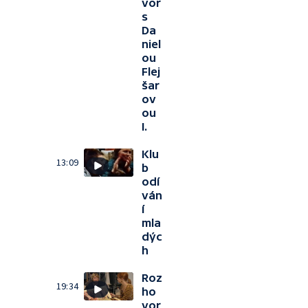
vor
s
Da
niel
ou
Flej
šar
ov
ou
I.
Klu
13:09
b
odí
ván
í
mla
dýc
h
Roz
19:34
ho
vor