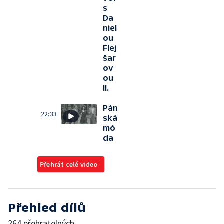
s
Da
niel
ou
Flej
šar
ov
ou
II.
Pán
22:33
ská
mó
da
Přehrát celé video
Přehled dílů
264 přehratelných