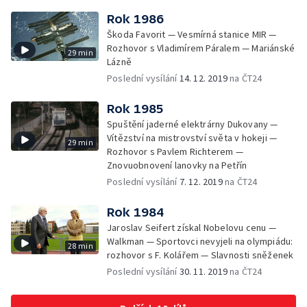
Rok 1986
Škoda Favorit — Vesmírná stanice MIR —
Rozhovor s Vladimírem Páralem — Mariánské
29 min
Lázně
Poslední vysílání
14. 12. 2019
na ČT24
Rok 1985
Spuštění jaderné elektrárny Dukovany —
Vítězství na mistrovství světa v hokeji —
29 min
Rozhovor s Pavlem Richterem —
Znovuobnovení lanovky na Petřín
Poslední vysílání
7. 12. 2019
na ČT24
Rok 1984
Jaroslav Seifert získal Nobelovu cenu —
Walkman — Sportovci nevyjeli na olympiádu:
28 min
rozhovor s F. Kolářem — Slavnosti sněženek
Poslední vysílání
30. 11. 2019
na ČT24