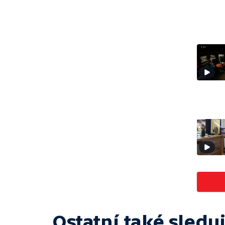
Ostatní také sleduj