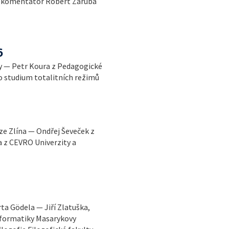
í komentátor Robert Záruba
6
ny — Petr Koura z Pedagogické
ro studium totalitních režimů
ze Zlína — Ondřej Ševeček z
 z CEVRO Univerzity a
ta Gödela — Jiří Zlatuška,
nformatiky Masarykovy