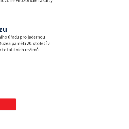
filozofie Filozofické fakulty
zu
ního úřadu pro jadernou
Muzea paměti 20. století v
m totalitních režimů