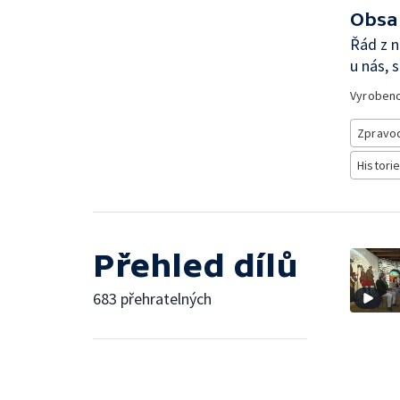
Obsa
Řád z n
u nás, 
Vyroben
Zpravod
Historie
Přehled dílů
683 přehratelných