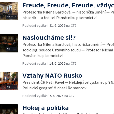
Freude, Freude, Freude, vždyc
Profesorka Milena Bartlová, — historička umění — Pr
52 min
historik — a ředitel Památníku písemnictví
Poslední vysílání
21. 6. 2026
na ČT2
Nasloucháme si!?
Profesorka Milena Bartlová, historička umění — Profe
52 min
sociolog, soudce Ústavního soudu — Profesor Michal S
Památníku písemnictví
Poslední vysílání
14. 6. 2026
na ČT2
Vztahy NATO Rusko
Prezident ČR Petr Pavel — Někdejší velvyslanec při
53 min
Politický geograf Michael Romancov
Poslední vysílání
7. 6. 2026
na ČT2
Hokej a politika