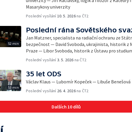
univerzity — Jiří Raclavský, logik a filozof z Katedry 
Masarykovy univerzity
Poslední vysílání
10. 5. 2026
na ČT2
Poslední rána Sovětského sva
Jan Matzner, specialista na radiační ochranu ze Stát
52 min
bezpečnost — David Svoboda, ukrajinista, historik z 
Praze — Libor Svoboda, historik z Ústavu pro studiu
Poslední vysílání
3. 5. 2026
na ČT2
35 let ODS
Václav Klaus — Lubomír Kopeček — Libuše Benešová
53 min
Poslední vysílání
26. 4. 2026
na ČT2
Dalších 10 dílů
í