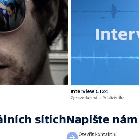
Interview ČT24
Zpravodajství
Publicistika
álních sítích
Napište nám
Otevřít kontaktní