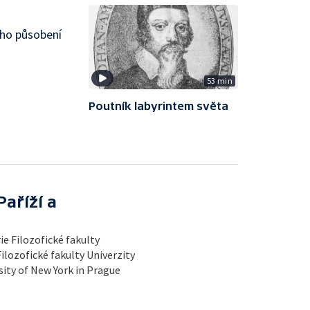
eho působení
53 min
Poutník labyrintem světa
aříží a
ie Filozofické fakulty
Filozofické fakulty Univerzity
sity of New York in Prague