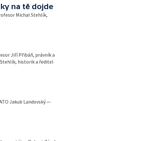
ky na tě dojde
ofesor Michal Stehlík,
sor Jiří Přibáň, právník a
tehlík, historik a ředitel
 NATO Jakub Landovský —