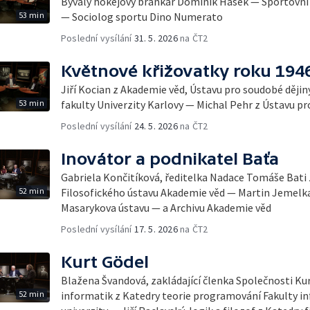
Bývalý hokejový brankář Dominik Hašek — Sportovn
53 min
— Sociolog sportu Dino Numerato
Poslední vysílání
31. 5. 2026
na ČT2
Květnové křižovatky roku 194
Jiří Kocian z Akademie věd, Ústavu pro soudobé ději
53 min
fakulty Univerzity Karlovy — Michal Pehr z Ústavu p
Poslední vysílání
24. 5. 2026
na ČT2
Inovátor a podnikatel Baťa
Gabriela Končitíková, ředitelka Nadace Tomáše Bati 
52 min
Filosofického ústavu Akademie věd — Martin Jemelka
Masarykova ústavu — a Archivu Akademie věd
Poslední vysílání
17. 5. 2026
na ČT2
Kurt Gödel
Blažena Švandová, zakládající členka Společnosti Kur
52 min
informatik z Katedry teorie programování Fakulty i