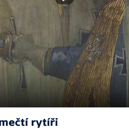
ečtí rytíři