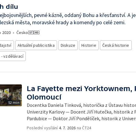
h dílu
ejbojovnějších, pevné kázně, oddaný Bohu a křesťanství. A j
slezská města, moravské hrady a komendy po celé zemi.
o
2020
•
Česko
ajství
Aktuální publicistika
Diskuze
Historie
Česká historie
 - vzdělávací
La Fayette mezi Yorktownem, P
Olomoucí
52 min
Docentka Daniela Tinková, historička z Ústavu histor
Univerzity Karlovy — Docent Jiří Hutečka, historik z 
Pardubice — Doktor Jiří Pondělíček, historik z Univer
Poslední vysílání
4. 7. 2026
na ČT24