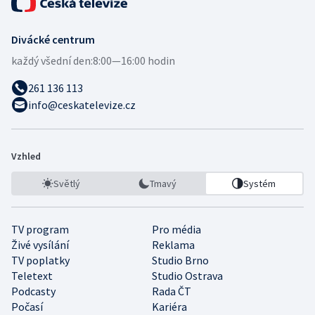
Divácké centrum
každý všední den:
8:00—16:00 hodin
261 136 113
info@ceskatelevize.cz
Vzhled
Světlý
Tmavý
Systém
TV program
Pro média
Živé vysílání
Reklama
TV poplatky
Studio Brno
Teletext
Studio Ostrava
Podcasty
Rada ČT
Počasí
Kariéra