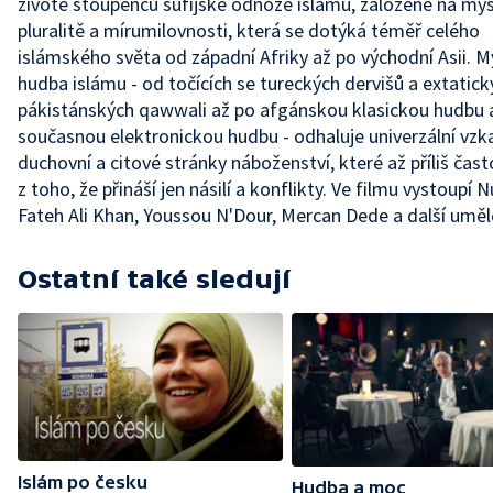
životě stoupenců súfijské odnože islámu, založené na mys
pluralitě a mírumilovnosti, která se dotýká téměř celého
islámského světa od západní Afriky až po východní Asii. M
hudba islámu - od točících se tureckých dervišů a extatick
pákistánských qawwali až po afgánskou klasickou hudbu 
současnou elektronickou hudbu - odhaluje univerzální vzk
duchovní a citové stránky náboženství, které až příliš čas
z toho, že přináší jen násilí a konflikty. Ve filmu vystoupí 
Fateh Ali Khan, Youssou N'Dour, Mercan Dede a další umělc
Ostatní také sledují
Islám po česku
Hudba a moc