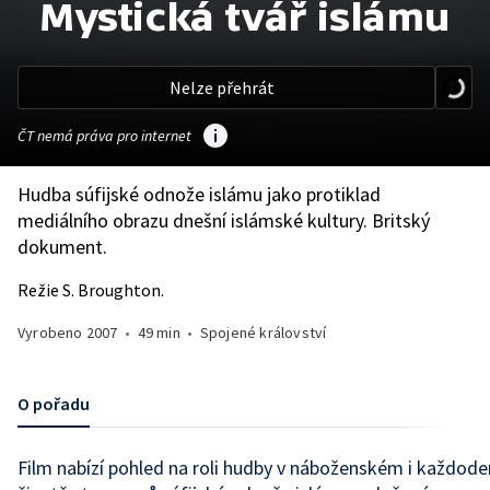
Mystická tvář islámu
Nelze přehrát
ČT nemá práva pro internet
Hudba súfijské odnože islámu jako protiklad
mediálního obrazu dnešní islámské kultury. Britský
dokument.
Režie S. Broughton.
Vyrobeno
2007
•
49 min
•
Spojené království
O pořadu
Film nabízí pohled na roli hudby v náboženském i každod