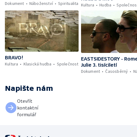
Dokument
Náboženství
Spiritualita
Kultura
Hudba
Společnos
BRAVO!
EASTSIDESTORY - Rom
Kultura
Klasická hudba
Společnost
Julie 3. tisíciletí
Dokument
Časosběrný
N
Napište nám
Otevřít
kontaktní
formulář