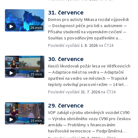
mezi Jeseníkem a Krnovem —
Protipovodňová opatření v Troubkách —
31. července
Zájem o bydlení na vysokoškolskýc kolejích
Domov pro autisty Mikasa rozdal výpovědi
— Vrcholí sklizeň levandulí
— Dostupnost péče pro lidi s autismem —
26 min
Přísaha studentů na vojenském cvičení —
Souhlas s povodňovými opatřeními u
Troubek — Opravy Rudné omezí dopravu —
Poslední vysílání
1. 8. 2026
na ČT24
Dopady horka na lidské zdraví — Předpověď
počasí na následující dny — Vedra táhnou na
30. července
chladnější místa — Hasiči lokalizovali požár
Hasiči likvidovali požár lesa ve Větřkovicích
lesa na Opavsku — Požáry zemědělské
— Adaptace měst na vedra — Adaptační
25 min
techniky na Olomoucku — Dva roky od
opatření na vedro ve městech — Tropické
požáru škol v Českém Těšíně — Výstava
teploty ovlivňují pracovní režim — 14 let
Sladké vzpomínky Opavska
vězení za vraždu ženy ve Staříči/ —
Poslední vysílání
31. 7. 2026
na ČT24
Zhoršená kvalita vody v Bašce a Brušperku
— Podvodník připravil 17 lidí o 4 miliony —
29. července
DPO pořídí 70 nových elektrobusů — V
VOP zahájil výrobu obrněných vozidel CV90
Olomouci přibude 20 elektrobusů —
— Výroba obrněného vozu CV90 pro českou
25 min
Mistryně světa Kneblová zpět v Olomouci —
armádu — Problémy s financováním
Mobilní kurníky pomáhají s kvalitou půdy —
havířovské nemocnice — Podprůměrná
Výběr ze sociálních sítí ČT — Nové varhany v
návštěvnost koupališť v červenci — Do