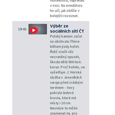
viditelnosti, například
v noci. Na simulátoru
ho učí, jak obtíže v
kolejišti rozeznat.
Výběr ze
19:42
sociálních sítí ČT
Polský kamion začal
na obchvatu Třince
během jízdy hořet.
Řidič stačil vůz
nezraněný opustit,
škoda dělá 900 tisíc
korun. Proč hořelo, se
vyšetřuje. // Horská
služba v Jeseníkách
varuje před zrádným
terénem – hory
pokryla ledová
krusta, která má
místy i 10 cm.
Nesnáze to může
znamenat mj. pro