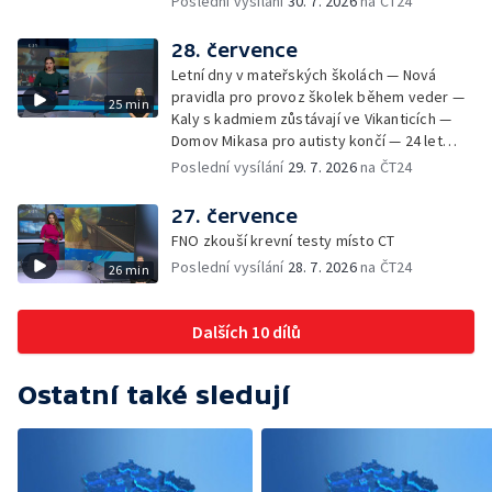
Poslední vysílání
30. 7. 2026
na ČT24
Rudě u Rýmařova
Česka se vracejí tropické teploty —
Nedostatek krve v transfuzních stanicích —
28. července
Spor kvůli novému chodníku na Keprník —
Letní dny v mateřských školách — Nová
Olomoucké shakespearovské léto
pravidla pro provoz školek během veder —
25 min
Kaly s kadmiem zůstávají ve Vikanticích —
Domov Mikasa pro autisty končí — 24 let
vězení za zapálení ženy — Kybernetický
Poslední vysílání
29. 7. 2026
na ČT24
útok na šumperskou radnici — Pěvecký sbor
Gorol se chystá na festival — Nová
27. července
cyklostezka až na Slovensko — AI pomáhá
FNO zkouší krevní testy místo CT
při endoskopii — Výběr ze sociálních sítí ČT
Poslední vysílání
28. 7. 2026
na ČT24
26 min
— Zemřela baletka Vlasta Pavelcová —
Budoucnost vily Johanna Hückela v Novém
Jičíně
Dalších 10 dílů
Ostatní také sledují