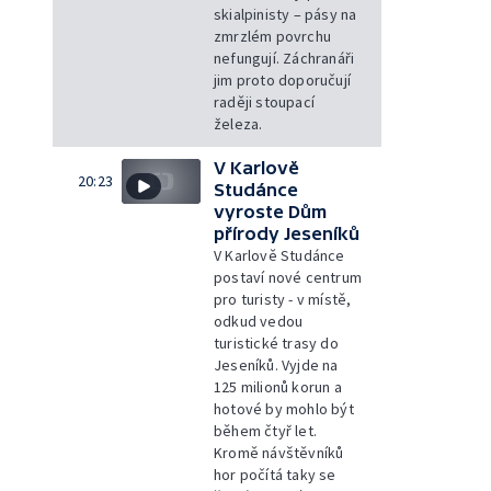
skialpinisty – pásy na
zmrzlém povrchu
nefungují. Záchranáři
jim proto doporučují
raději stoupací
železa.
V Karlově
20:23
Studánce
vyroste Dům
přírody Jeseníků
V Karlově Studánce
postaví nové centrum
pro turisty - v místě,
odkud vedou
turistické trasy do
Jeseníků. Vyjde na
125 milionů korun a
hotové by mohlo být
během čtyř let.
Kromě návštěvníků
hor počítá taky se