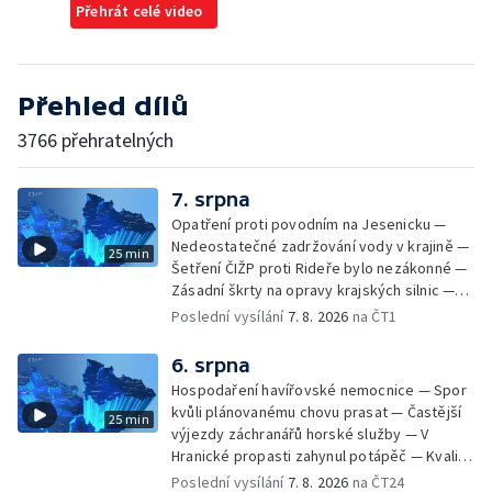
Přehrát celé video
Přehled dílů
3766 přehratelných
7. srpna
Opatření proti povodním na Jesenicku —
Nedeostatečné zadržování vody v krajině —
25 min
Šetření ČIŽP proti Rideře bylo nezákonné —
Zásadní škrty na opravy krajských silnic —
Zásadní škrty na opravy krajských silnic —
Poslední vysílání
7. 8. 2026
na ČT1
Památky hlásí návštěvnost jako před
covidem — Úhyny ryb kvůli vysokým
6. srpna
teplotám — Problémy se zásobování vodou
Hospodaření havířovské nemocnice — Spor
v MS kraji nehrozí — testováním na
kvůli plánovanému chovu prasat — Častější
25 min
západonilskou horečku — Den židovských
výjezdy záchranářů horské služby — V
památek
Hranické propasti zahynul potápěč — Kvalita
vody ke koupání — Zavlažování zeleniny v
Poslední vysílání
7. 8. 2026
na ČT24