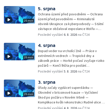
suchém počasí — Táborníci v horku —
Kempování v horkém počasí — Výběr ze
5. srpna
sociálních sítí Události Ostrava — Zkoumání
Ochrana území před povodněmi — Ochrana
horka na zastávkách MHD — Promítání filmu
území před povodněmi — Kriminalisté
25 min
Odyssea z 35 mm pásu
obvinili Ukrajince za kyberpodvody — Státní
zástupce obžaloval exposlance Wolfa —
Péče o hospodářská zvířata ve vedrech —
Poslední vysílání
6. 8. 2026
na ČT24
Opět padaly teplotní rekordy — Stěhování
depozitu Vlastivědného muzea Olomouc —
4. srpna
Zakládání nových dětských skupin — Výběr
Dopad veder na vrcholící žně — Práce v
ze sociálních sítí Události Ostrava — Tresty
extrémních vedrech — Tropické dny a
25 min
pro fotbalisty za korupci — Po stopách
zákoník práce — Horké počasí zvyšuje riziko
Gebharda Blüchera
požárů — Končí lhůta pro podání
kandidátních listin — Končí lhůta pro podání
Poslední vysílání
5. 8. 2026
na ČT24
kandidátních listin — Vrchní soud zrušil
rozsudek v lihové kauze — Výročí
3. srpna
zavraždění Václava III. v Olomouci — Těžba
Úřady začaly vyplácet superdávku —
unikátní rašeliny pro lázně v Karlově
Obvinění v bitcoinové kauze — Vyčíslení
25 min
Studánce — Výběr ze sociálních sítí ČT —
škod po požáru v Novém Vrbně —
Nový program pro léčbu obezity —
Komplikace kvůli rekonstrukci Rudné ulice —
Olomoucké (nejen) shakespearovské léto
Nárůst zájmu o klimatizace — Výluka vlaků
Poslední vysílání
4. 8. 2026
na ČT24