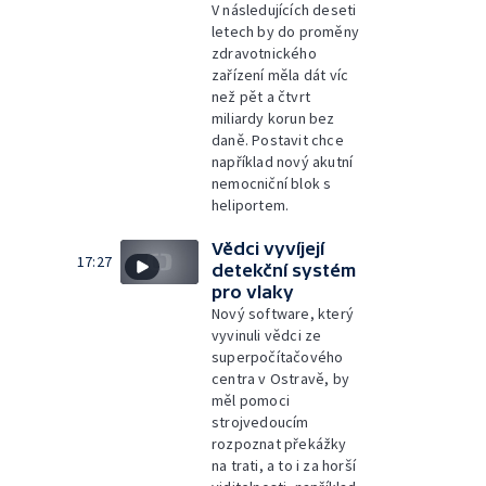
V následujících deseti
letech by do proměny
zdravotnického
zařízení měla dát víc
než pět a čtvrt
miliardy korun bez
daně. Postavit chce
například nový akutní
nemocniční blok s
heliportem.
Vědci vyvíjejí
17:27
detekční systém
pro vlaky
Nový software, který
vyvinuli vědci ze
superpočítačového
centra v Ostravě, by
měl pomoci
strojvedoucím
rozpoznat překážky
na trati, a to i za horší