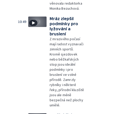
věnovala redaktorka
Monika Bezuchová.
Mráz zlepšil
10:49
podmínky pro
lyžování a
bruslení
Z mrazivého počasí
mají radost vyznavači
zimních sportů.
Kromě sjezdovek
nebo běžkařských
stop jsou ideální
podmínky i pro
bruslení ve volné
přírodě. Zamrzly
rybníky i některé
řeky, přírodní kluziště
jsou ale méně
bezpečná než plochy
umělé.