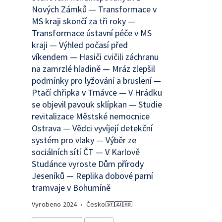
Nových Zámků — Transformace v
MS kraji skončí za tři roky —
Transformace ústavní péče v MS
kraji — Výhled počasí před
víkendem — Hasiči cvičili záchranu
na zamrzlé hladině — Mráz zlepšil
podmínky pro lyžování a bruslení —
Ptačí chřipka v Trnávce — V Hrádku
se objevil pavouk sklípkan — Studie
revitalizace Městské nemocnice
Ostrava — Vědci vyvíjejí detekční
systém pro vlaky — Výběr ze
sociálních sítí ČT — V Karlově
Studánce vyroste Dům přírody
Jeseníků — Replika dobové parní
tramvaje v Bohumíně
Vyrobeno
2024
•
Česko