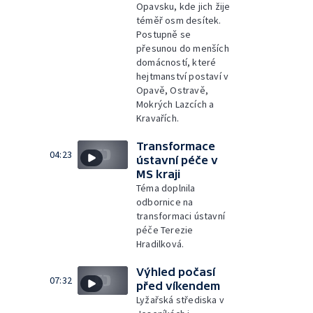
Opavsku, kde jich žije
téměř osm desítek.
Postupně se
přesunou do menších
domácností, které
hejtmanství postaví v
Opavě, Ostravě,
Mokrých Lazcích a
Kravařích.
Transformace
04:23
ústavní péče v
MS kraji
Téma doplnila
odbornice na
transformaci ústavní
péče Terezie
Hradilková.
Výhled počasí
07:32
před víkendem
Lyžařská střediska v