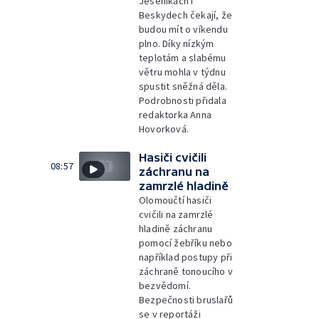
Jeseníkách i
Beskydech čekají, že
budou mít o víkendu
plno. Díky nízkým
teplotám a slabému
větru mohla v týdnu
spustit sněžná děla.
Podrobnosti přidala
redaktorka Anna
Hovorková.
Hasiči cvičili
08:57
záchranu na
zamrzlé hladině
Olomoučtí hasiči
cvičili na zamrzlé
hladině záchranu
pomocí žebříku nebo
například postupy při
záchraně tonoucího v
bezvědomí.
Bezpečnosti bruslařů
se v reportáži