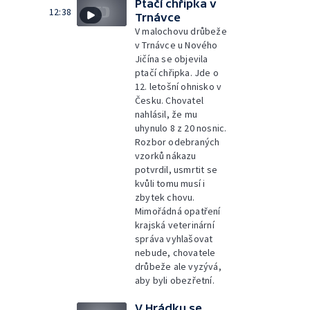
Ptačí chřipka v
12:38
Trnávce
V malochovu drůbeže
v Trnávce u Nového
Jičína se objevila
ptačí chřipka. Jde o
12. letošní ohnisko v
Česku. Chovatel
nahlásil, že mu
uhynulo 8 z 20 nosnic.
Rozbor odebraných
vzorků nákazu
potvrdil, usmrtit se
kvůli tomu musí i
zbytek chovu.
Mimořádná opatření
krajská veterinární
správa vyhlašovat
nebude, chovatele
drůbeže ale vyzývá,
aby byli obezřetní.
V Hrádku se