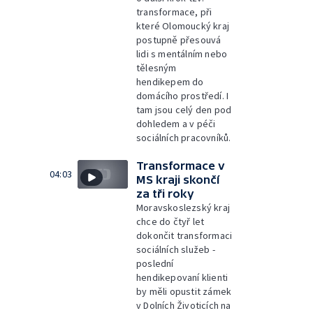
transformace, při
které Olomoucký kraj
postupně přesouvá
lidi s mentálním nebo
tělesným
hendikepem do
domácího prostředí. I
tam jsou celý den pod
dohledem a v péči
sociálních pracovníků.
Transformace v
04:03
MS kraji skončí
za tři roky
Moravskoslezský kraj
chce do čtyř let
dokončit transformaci
sociálních služeb -
poslední
hendikepovaní klienti
by měli opustit zámek
v Dolních Životicích na