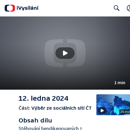
Search
1 min
12. ledna 2024
Část:
Výběr ze sociálních sítí ČT
25 mi
Obsah dílu
Stěhování hendikepovaných z