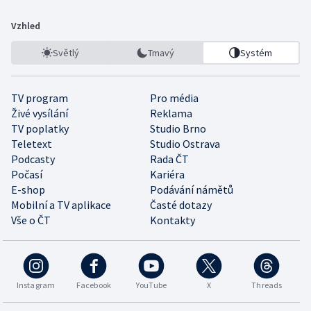
Vzhled
Světlý
Tmavý
Systém
TV program
Pro média
Živé vysílání
Reklama
TV poplatky
Studio Brno
Teletext
Studio Ostrava
Podcasty
Rada ČT
Počasí
Kariéra
E-shop
Podávání námětů
Mobilní a TV aplikace
Časté dotazy
Vše o ČT
Kontakty
Instagram
Facebook
YouTube
X
Threads