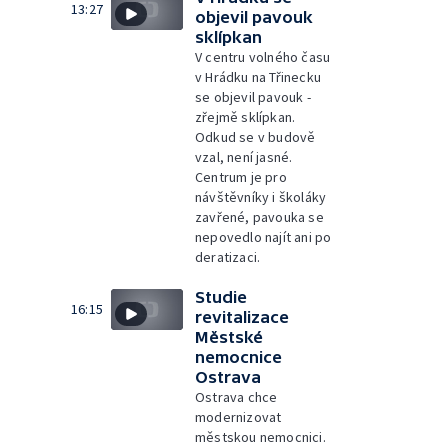
13:27
objevil pavouk
sklípkan
V centru volného času
v Hrádku na Třinecku
se objevil pavouk -
zřejmě sklípkan.
Odkud se v budově
vzal, není jasné.
Centrum je pro
návštěvníky i školáky
zavřené, pavouka se
nepovedlo najít ani po
deratizaci.
Studie
16:15
revitalizace
Městské
nemocnice
Ostrava
Ostrava chce
modernizovat
městskou nemocnici.