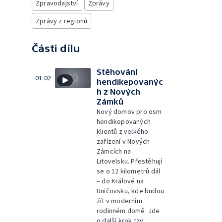
Zpravodajství
Zprávy
Zprávy z regionů
Části dílu
Stěhování
01:02
hendikepovanýc
h z Nových
Zámků
Nový domov pro osm
hendikepovaných
klientů z velkého
zařízení v Nových
Zámcích na
Litovelsku. Přestěhují
se o 12 kilometrů dál
– do Králové na
Uničovsku, kde budou
žít v moderním
rodinném domě. Jde
o další krok tzv.