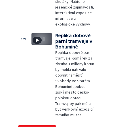
školáky. Nabídne
jesenické zajímavosti,
interaktivní expozice i
informace z
ekologické výchovy.
Replika dobové
22:01
parní tramvaje v
Bohumíně
Replika dobové parní
tramvaje Komárek za
zhruba 3 miliony korun
by mohla natrvalo
doplnit náměstí
Svobody ve Starém
Bohumíně, pokud
získá město česko-
polskou dotaci.
Tramvaj by pak měla
být venkovní expozicí
tamního muzea.