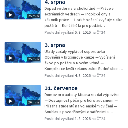
4. srpna
Zakládání nových dětských skupin — Výběr
Dopad veder na vrcholící žně — Práce v
ze sociálních sítí Události Ostrava — Tresty
extrémních vedrech — Tropické dny a
25 min
pro fotbalisty za korupci — Po stopách
zákoník práce — Horké počasí zvyšuje riziko
Gebharda Blüchera
požárů — Končí lhůta pro podání
kandidátních listin — Končí lhůta pro podání
Poslední vysílání
5. 8. 2026
na ČT24
kandidátních listin — Vrchní soud zrušil
rozsudek v lihové kauze — Výročí
3. srpna
zavraždění Václava III. v Olomouci — Těžba
Úřady začaly vyplácet superdávku —
unikátní rašeliny pro lázně v Karlově
Obvinění v bitcoinové kauze — Vyčíslení
25 min
Studánce — Výběr ze sociálních sítí ČT —
škod po požáru v Novém Vrbně —
Nový program pro léčbu obezity —
Komplikace kvůli rekonstrukci Rudné ulice —
Olomoucké (nejen) shakespearovské léto
Nárůst zájmu o klimatizace — Výluka vlaků
Poslední vysílání
4. 8. 2026
na ČT24
mezi Jeseníkem a Krnovem —
Protipovodňová opatření v Troubkách —
31. července
Zájem o bydlení na vysokoškolskýc kolejích
Domov pro autisty Mikasa rozdal výpovědi
— Vrcholí sklizeň levandulí
— Dostupnost péče pro lidi s autismem —
26 min
Přísaha studentů na vojenském cvičení —
Souhlas s povodňovými opatřeními u
Troubek — Opravy Rudné omezí dopravu —
Poslední vysílání
1. 8. 2026
na ČT24
Dopady horka na lidské zdraví — Předpověď