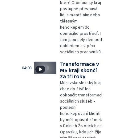
které Olomoucký kraj
postupně přesouvá
lidi s mentálním nebo
tělesným
hendikepem do
domácího prostředí. I
tam jsou celý den pod
dohledem a v péči
sociálních pracovníků.
Transformace v
04:03
MS kraji skončí
za tři roky
Moravskoslezský kraj
chce do čtyř let
dokončit transformaci
sociálních služeb -
poslední
hendikepovaní klienti
by měli opustit zámek
v Dolních Životicích na
Opavsku, kde jich žije