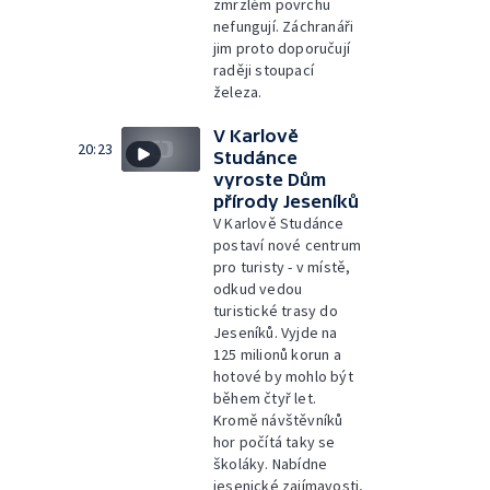
zmrzlém povrchu
nefungují. Záchranáři
jim proto doporučují
raději stoupací
železa.
V Karlově
20:23
Studánce
vyroste Dům
přírody Jeseníků
V Karlově Studánce
postaví nové centrum
pro turisty - v místě,
odkud vedou
turistické trasy do
Jeseníků. Vyjde na
125 milionů korun a
hotové by mohlo být
během čtyř let.
Kromě návštěvníků
hor počítá taky se
školáky. Nabídne
jesenické zajímavosti,