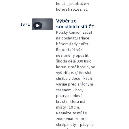
ho učí, jak obtíže v
kolejišti rozeznat.
Výběr ze
19:42
sociálních sítí ČT
Polský kamion začal
na obchvatu Třince
během jízdy hořet.
Řidič stačil vůz
nezraněný opustit,
škoda dělá 900 tisíc
korun. Proč hořelo, se
vyšetřuje. // Horská
služba v Jeseníkách
varuje před zrádným
terénem – hory
pokryla ledová
krusta, která má
místy i 10 cm.
Nesnáze to může
znamenat mj. pro
skialpinisty – pásy na