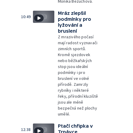
Monika Bezuchová.
Mráz zlepšil
10:49
podmínky pro
lyžování a
bruslení
Z mrazivého počasí
mají radost vyznavači
zimních sportů.
Kromě sjezdovek
nebo běžkařských
stop jsou ideální
podmínky i pro
bruslení ve volné
přírodě. Zamrzly
rybníky i některé
řeky, přírodní kluziště
jsou ale méně
bezpečná než plochy
umělé.
Ptačí chřipka v
12:38
Trnávce