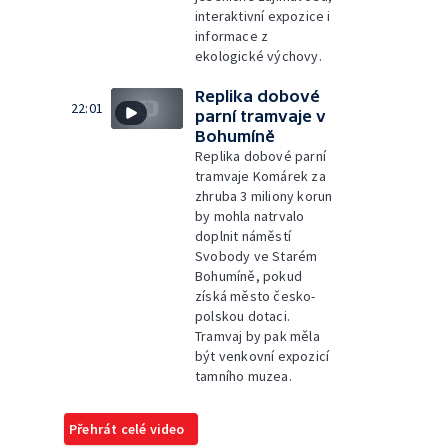
interaktivní expozice i
informace z
ekologické výchovy.
Replika dobové
22:01
parní tramvaje v
Bohumíně
Replika dobové parní
tramvaje Komárek za
zhruba 3 miliony korun
by mohla natrvalo
doplnit náměstí
Svobody ve Starém
Bohumíně, pokud
získá město česko-
polskou dotaci.
Tramvaj by pak měla
být venkovní expozicí
tamního muzea.
Přehrát celé video