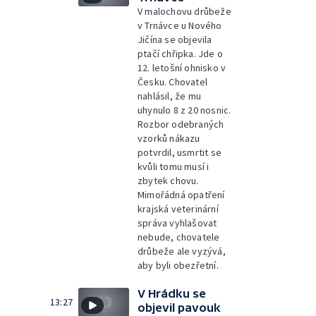
V malochovu drůbeže
v Trnávce u Nového
Jičína se objevila
ptačí chřipka. Jde o
12. letošní ohnisko v
Česku. Chovatel
nahlásil, že mu
uhynulo 8 z 20 nosnic.
Rozbor odebraných
vzorků nákazu
potvrdil, usmrtit se
kvůli tomu musí i
zbytek chovu.
Mimořádná opatření
krajská veterinární
správa vyhlašovat
nebude, chovatele
drůbeže ale vyzývá,
aby byli obezřetní.
V Hrádku se
13:27
objevil pavouk