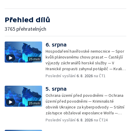
Přehled dílů
3765 přehratelných
6. srpna
Hospodaření havířovské nemocnice — Spor
kvůli plánovanému chovu prasat — Častější
25 min
výjezdy záchranářů horské služby — V
Hranické propasti zahynul potápěč — Kvalita
vody ke koupání — Zavlažování zeleniny v
Poslední vysílání
6. 8. 2026
na ČT1
suchém počasí — Táborníci v horku —
Kempování v horkém počasí — Výběr ze
5. srpna
sociálních sítí Události Ostrava — Zkoumání
Ochrana území před povodněmi — Ochrana
horka na zastávkách MHD — Promítání filmu
území před povodněmi — Kriminalisté
25 min
Odyssea z 35 mm pásu
obvinili Ukrajince za kyberpodvody — Státní
zástupce obžaloval exposlance Wolfa —
Péče o hospodářská zvířata ve vedrech —
Poslední vysílání
6. 8. 2026
na ČT24
Opět padaly teplotní rekordy — Stěhování
depozitu Vlastivědného muzea Olomouc —