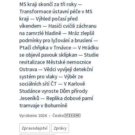
MS kraji skončí za tři roky —
Transformace ústavní péče v MS
kraji — Výhled počasí před
víkendem — Hasiči cvičili záchranu
na zamrzlé hladině — Mráz zlepšil
podmínky pro lyžování a bruslení —
Ptačí chřipka v Trnávce — V Hrádku
se objevil pavouk sklípkan — Studie
revitalizace Městské nemocnice
Ostrava — Vědci vyvíjejí detekční
systém pro vlaky — Výběr ze
sociálních sítí ČT — V Karlově
Studánce vyroste Dům přírody
Jeseníků — Replika dobové parní
tramvaje v Bohumíně
Vyrobeno
2024
•
Česko
Zpravodajství
Zprávy