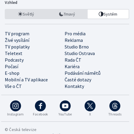
Vzhled
Světlý
Tmavý
Systém
TV program
Pro média
Živé vysílání
Reklama
TV poplatky
Studio Brno
Teletext
Studio Ostrava
Podcasty
Rada ČT
Počasí
Kariéra
E-shop
Podávání námětů
Mobilní a TV aplikace
Časté dotazy
Vše o ČT
Kontakty
Instagram
Facebook
YouTube
X
Threads
© Česká televize