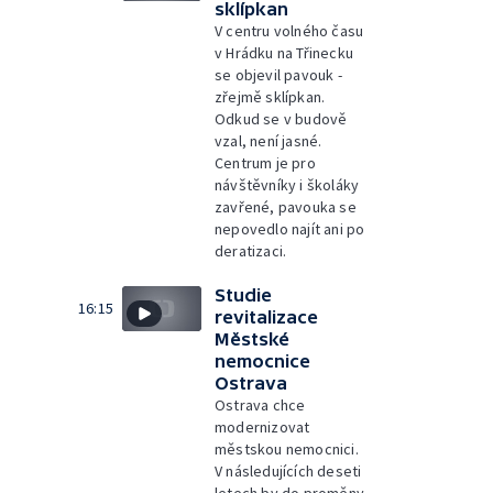
sklípkan
V centru volného času
v Hrádku na Třinecku
se objevil pavouk -
zřejmě sklípkan.
Odkud se v budově
vzal, není jasné.
Centrum je pro
návštěvníky i školáky
zavřené, pavouka se
nepovedlo najít ani po
deratizaci.
Studie
16:15
revitalizace
Městské
nemocnice
Ostrava
Ostrava chce
modernizovat
městskou nemocnici.
V následujících deseti