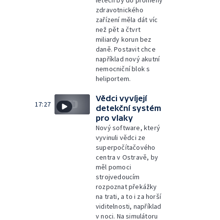
letech by do proměny
zdravotnického
zařízení měla dát víc
než pět a čtvrt
miliardy korun bez
daně. Postavit chce
například nový akutní
nemocniční blok s
heliportem.
Vědci vyvíjejí
17:27
detekční systém
pro vlaky
Nový software, který
vyvinuli vědci ze
superpočítačového
centra v Ostravě, by
měl pomoci
strojvedoucím
rozpoznat překážky
na trati, a to i za horší
viditelnosti, například
v noci. Na simulátoru