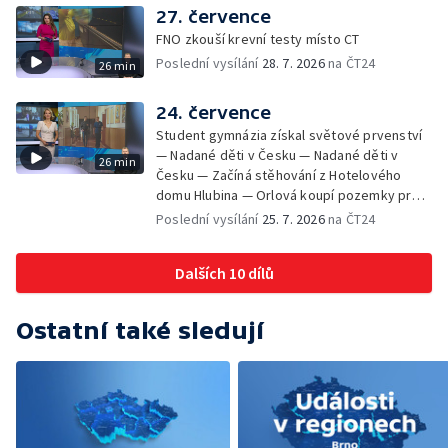
Gorol se chystá na festival — Nová
27. července
cyklostezka až na Slovensko — AI pomáhá
FNO zkouší krevní testy místo CT
při endoskopii — Výběr ze sociálních sítí ČT
Poslední vysílání
28. 7. 2026
na ČT24
26 min
— Zemřela baletka Vlasta Pavelcová —
Budoucnost vily Johanna Hückela v Novém
Jičíně
24. července
Student gymnázia získal světové prvenství
— Nadané děti v Česku — Nadané děti v
26 min
Česku — Začíná stěhování z Hotelového
domu Hlubina — Orlová koupí pozemky pro
rodinné domy — Tatra Trucks na čínském
Poslední vysílání
25. 7. 2026
na ČT24
sankčním seznamu — Vědci zachraňují
karase obecného — Obnova zeleně v
Dalších 10 dílů
Komenského sadech — Přehled sociálních
sítí ČT — Dobrovolný vojenský výcvik
studentů na Libavé — Výměna luxfer ve
Ostatní také sledují
dvoraně Bredy