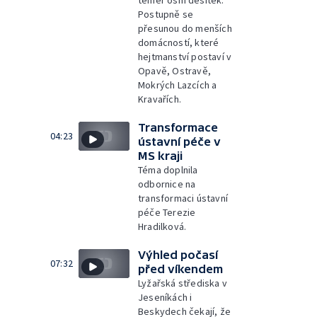
téměř osm desítek.
Postupně se
přesunou do menších
domácností, které
hejtmanství postaví v
Opavě, Ostravě,
Mokrých Lazcích a
Kravařích.
Transformace
04:23
ústavní péče v
MS kraji
Téma doplnila
odbornice na
transformaci ústavní
péče Terezie
Hradilková.
Výhled počasí
07:32
před víkendem
Lyžařská střediska v
Jeseníkách i
Beskydech čekají, že