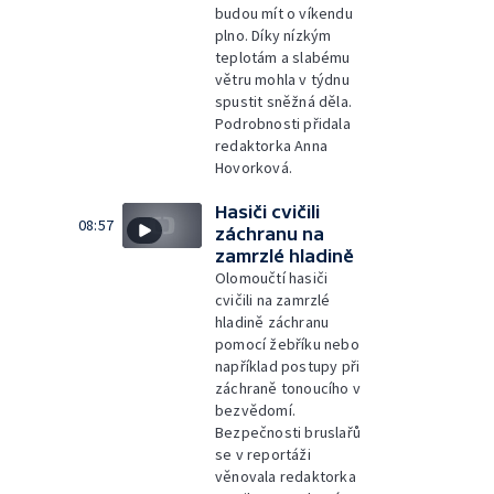
budou mít o víkendu
plno. Díky nízkým
teplotám a slabému
větru mohla v týdnu
spustit sněžná děla.
Podrobnosti přidala
redaktorka Anna
Hovorková.
Hasiči cvičili
08:57
záchranu na
zamrzlé hladině
Olomoučtí hasiči
cvičili na zamrzlé
hladině záchranu
pomocí žebříku nebo
například postupy při
záchraně tonoucího v
bezvědomí.
Bezpečnosti bruslařů
se v reportáži
věnovala redaktorka