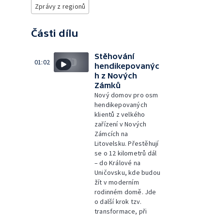
Zprávy z regionů
Části dílu
Stěhování
01:02
hendikepovanýc
h z Nových
Zámků
Nový domov pro osm
hendikepovaných
klientů z velkého
zařízení v Nových
Zámcích na
Litovelsku. Přestěhují
se o 12 kilometrů dál
– do Králové na
Uničovsku, kde budou
žít v moderním
rodinném domě. Jde
o další krok tzv.
transformace, při