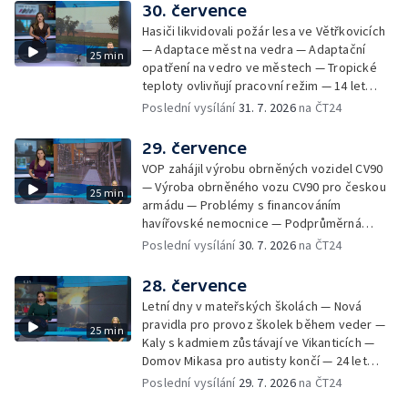
počasí na následující dny — Vedra táhnou na
30. července
chladnější místa — Hasiči lokalizovali požár
Hasiči likvidovali požár lesa ve Větřkovicích
lesa na Opavsku — Požáry zemědělské
— Adaptace měst na vedra — Adaptační
25 min
techniky na Olomoucku — Dva roky od
opatření na vedro ve městech — Tropické
požáru škol v Českém Těšíně — Výstava
teploty ovlivňují pracovní režim — 14 let
Sladké vzpomínky Opavska
vězení za vraždu ženy ve Staříči/ —
Poslední vysílání
31. 7. 2026
na ČT24
Zhoršená kvalita vody v Bašce a Brušperku
— Podvodník připravil 17 lidí o 4 miliony —
29. července
DPO pořídí 70 nových elektrobusů — V
VOP zahájil výrobu obrněných vozidel CV90
Olomouci přibude 20 elektrobusů —
— Výroba obrněného vozu CV90 pro českou
25 min
Mistryně světa Kneblová zpět v Olomouci —
armádu — Problémy s financováním
Mobilní kurníky pomáhají s kvalitou půdy —
havířovské nemocnice — Podprůměrná
Výběr ze sociálních sítí ČT — Nové varhany v
návštěvnost koupališť v červenci — Do
Poslední vysílání
30. 7. 2026
na ČT24
Rudě u Rýmařova
Česka se vracejí tropické teploty —
Nedostatek krve v transfuzních stanicích —
28. července
Spor kvůli novému chodníku na Keprník —
Letní dny v mateřských školách — Nová
Olomoucké shakespearovské léto
pravidla pro provoz školek během veder —
25 min
Kaly s kadmiem zůstávají ve Vikanticích —
Domov Mikasa pro autisty končí — 24 let
vězení za zapálení ženy — Kybernetický
Poslední vysílání
29. 7. 2026
na ČT24
útok na šumperskou radnici — Pěvecký sbor