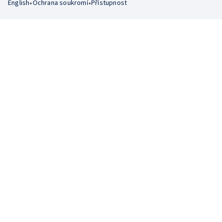
•
•
English
Ochrana soukromí
Přístupnost