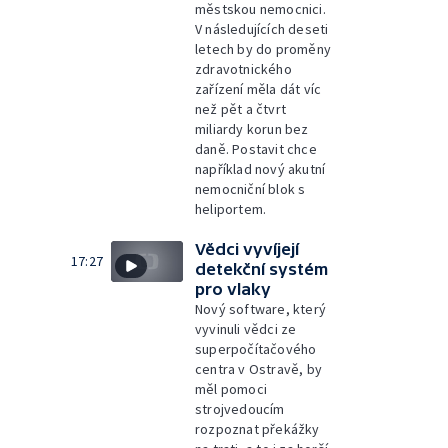
městskou nemocnici.
V následujících deseti
letech by do proměny
zdravotnického
zařízení měla dát víc
než pět a čtvrt
miliardy korun bez
daně. Postavit chce
například nový akutní
nemocniční blok s
heliportem.
Vědci vyvíjejí
17:27
detekční systém
pro vlaky
Nový software, který
vyvinuli vědci ze
superpočítačového
centra v Ostravě, by
měl pomoci
strojvedoucím
rozpoznat překážky