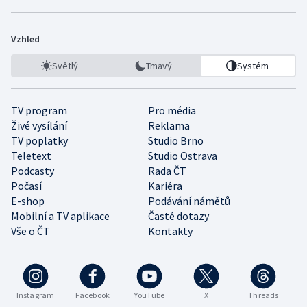
Vzhled
Světlý
Tmavý
Systém
TV program
Pro média
Živé vysílání
Reklama
TV poplatky
Studio Brno
Teletext
Studio Ostrava
Podcasty
Rada ČT
Počasí
Kariéra
E-shop
Podávání námětů
Mobilní a TV aplikace
Časté dotazy
Vše o ČT
Kontakty
Instagram
Facebook
YouTube
X
Threads