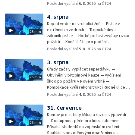
Péče o hospodářská zvířata ve vedrech —
Poslední vysílání
6. 8. 2026
na ČT24
Opět padaly teplotní rekordy — Stěhování
depozitu Vlastivědného muzea Olomouc —
4. srpna
Zakládání nových dětských skupin — Výběr
Dopad veder na vrcholící žně — Práce v
ze sociálních sítí Události Ostrava — Tresty
extrémních vedrech — Tropické dny a
25 min
pro fotbalisty za korupci — Po stopách
zákoník práce — Horké počasí zvyšuje riziko
Gebharda Blüchera
požárů — Končí lhůta pro podání
kandidátních listin — Končí lhůta pro podání
Poslední vysílání
5. 8. 2026
na ČT24
kandidátních listin — Vrchní soud zrušil
rozsudek v lihové kauze — Výročí
3. srpna
zavraždění Václava III. v Olomouci — Těžba
Úřady začaly vyplácet superdávku —
unikátní rašeliny pro lázně v Karlově
Obvinění v bitcoinové kauze — Vyčíslení
25 min
Studánce — Výběr ze sociálních sítí ČT —
škod po požáru v Novém Vrbně —
Nový program pro léčbu obezity —
Komplikace kvůli rekonstrukci Rudné ulice —
Olomoucké (nejen) shakespearovské léto
Nárůst zájmu o klimatizace — Výluka vlaků
Poslední vysílání
4. 8. 2026
na ČT24
mezi Jeseníkem a Krnovem —
Protipovodňová opatření v Troubkách —
31. července
Zájem o bydlení na vysokoškolskýc kolejích
Domov pro autisty Mikasa rozdal výpovědi
— Vrcholí sklizeň levandulí
— Dostupnost péče pro lidi s autismem —
26 min
Přísaha studentů na vojenském cvičení —
Souhlas s povodňovými opatřeními u