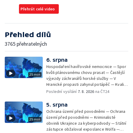
Přehrát celé video
Přehled dílů
3765 přehratelných
6. srpna
Hospodaření havířovské nemocnice — Spor
kvůli plánovanému chovu prasat — Častější
25 min
výjezdy záchranářů horské služby — V
Hranické propasti zahynul potápěč — Kvalita
vody ke koupání — Zavlažování zeleniny v
Poslední vysílání
7. 8. 2026
na ČT24
suchém počasí — Táborníci v horku —
Kempování v horkém počasí — Výběr ze
5. srpna
sociálních sítí Události Ostrava — Zkoumání
Ochrana území před povodněmi — Ochrana
horka na zastávkách MHD — Promítání filmu
území před povodněmi — Kriminalisté
25 min
Odyssea z 35 mm pásu
obvinili Ukrajince za kyberpodvody — Státní
zástupce obžaloval exposlance Wolfa —