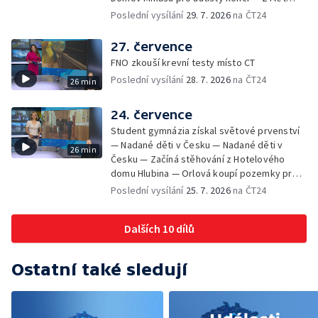
vězení za zapálení ženy — Kybernetický
Poslední vysílání
29. 7. 2026
na ČT24
útok na šumperskou radnici — Pěvecký sbor
Gorol se chystá na festival — Nová
27. července
cyklostezka až na Slovensko — AI pomáhá
FNO zkouší krevní testy místo CT
při endoskopii — Výběr ze sociálních sítí ČT
Poslední vysílání
28. 7. 2026
na ČT24
26 min
— Zemřela baletka Vlasta Pavelcová —
Budoucnost vily Johanna Hückela v Novém
Jičíně
24. července
Student gymnázia získal světové prvenství
— Nadané děti v Česku — Nadané děti v
26 min
Česku — Začíná stěhování z Hotelového
domu Hlubina — Orlová koupí pozemky pro
rodinné domy — Tatra Trucks na čínském
Poslední vysílání
25. 7. 2026
na ČT24
sankčním seznamu — Vědci zachraňují
karase obecného — Obnova zeleně v
Dalších 10 dílů
Komenského sadech — Přehled sociálních
sítí ČT — Dobrovolný vojenský výcvik
studentů na Libavé — Výměna luxfer ve
Ostatní také sledují
dvoraně Bredy