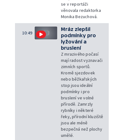
se v reportáži
věnovala redaktorka
Monika Bezuchová.
Mráz zlepšil
10:49
podmínky pro
lyžování a
bruslení
Z mrazivého počasí
mají radost vyznavači
zimních sportů.
Kromě sjezdovek
nebo běžkařských
stop jsou ideální
podmínky i pro
bruslení ve volné
přírodě. Zamrzly
rybníky i některé
řeky, přírodní kluziště
jsou ale méně
bezpečná než plochy
umělé.