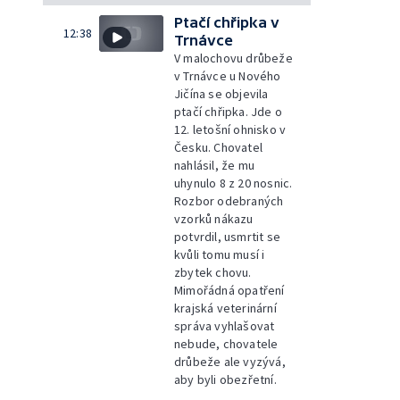
Ptačí chřipka v
12:38
Trnávce
V malochovu drůbeže
v Trnávce u Nového
Jičína se objevila
ptačí chřipka. Jde o
12. letošní ohnisko v
Česku. Chovatel
nahlásil, že mu
uhynulo 8 z 20 nosnic.
Rozbor odebraných
vzorků nákazu
potvrdil, usmrtit se
kvůli tomu musí i
zbytek chovu.
Mimořádná opatření
krajská veterinární
správa vyhlašovat
nebude, chovatele
drůbeže ale vyzývá,
aby byli obezřetní.