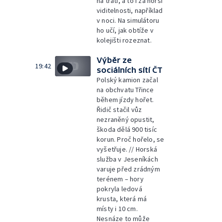
na trati, a to i za horší
viditelnosti, například
v noci. Na simulátoru
ho učí, jak obtíže v
kolejišti rozeznat.
Výběr ze
19:42
sociálních sítí ČT
Polský kamion začal
na obchvatu Třince
během jízdy hořet.
Řidič stačil vůz
nezraněný opustit,
škoda dělá 900 tisíc
korun. Proč hořelo, se
vyšetřuje. // Horská
služba v Jeseníkách
varuje před zrádným
terénem – hory
pokryla ledová
krusta, která má
místy i 10 cm.
Nesnáze to může