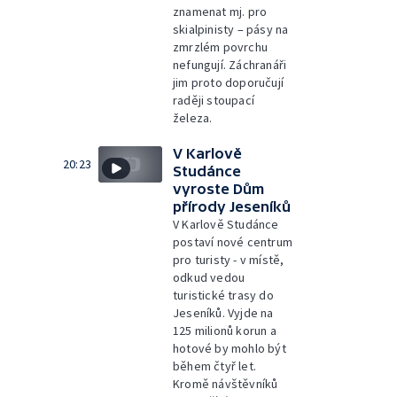
znamenat mj. pro
skialpinisty – pásy na
zmrzlém povrchu
nefungují. Záchranáři
jim proto doporučují
raději stoupací
železa.
V Karlově
20:23
Studánce
vyroste Dům
přírody Jeseníků
V Karlově Studánce
postaví nové centrum
pro turisty - v místě,
odkud vedou
turistické trasy do
Jeseníků. Vyjde na
125 milionů korun a
hotové by mohlo být
během čtyř let.
Kromě návštěvníků