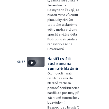
Lyžařská střediska v
Jeseníkách i
Beskydech čekají, že
budou mít o víkendu
plno. Díky nízkým
teplotám a slabému
větru mohla v týdnu
spustit sněžná děla.
Podrobnosti přidala
redaktorka Anna
Hovorková.
Hasiči cvičili
08:57
záchranu na
zamrzlé hladině
Olomoučtí hasiči
cvičili na zamrzlé
hladině záchranu
pomocí žebříku nebo
například postupy při
záchraně tonoucího v
bezvědomí.
Bezpečnosti bruslařů