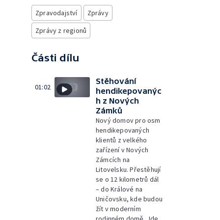
Zpravodajství
Zprávy
Zprávy z regionů
Části dílu
Stěhování
01:02
hendikepovanýc
h z Nových
Zámků
Nový domov pro osm
hendikepovaných
klientů z velkého
zařízení v Nových
Zámcích na
Litovelsku. Přestěhují
se o 12 kilometrů dál
– do Králové na
Uničovsku, kde budou
žít v moderním
rodinném domě. Jde