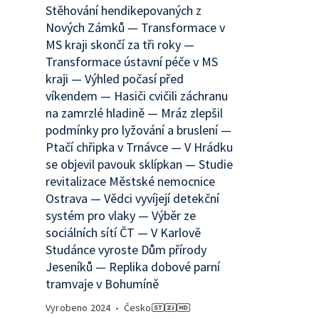
Stěhování hendikepovaných z
Nových Zámků — Transformace v
MS kraji skončí za tři roky —
Transformace ústavní péče v MS
kraji — Výhled počasí před
víkendem — Hasiči cvičili záchranu
na zamrzlé hladině — Mráz zlepšil
podmínky pro lyžování a bruslení —
Ptačí chřipka v Trnávce — V Hrádku
se objevil pavouk sklípkan — Studie
revitalizace Městské nemocnice
Ostrava — Vědci vyvíjejí detekční
systém pro vlaky — Výběr ze
sociálních sítí ČT — V Karlově
Studánce vyroste Dům přírody
Jeseníků — Replika dobové parní
tramvaje v Bohumíně
Vyrobeno
2024
•
Česko