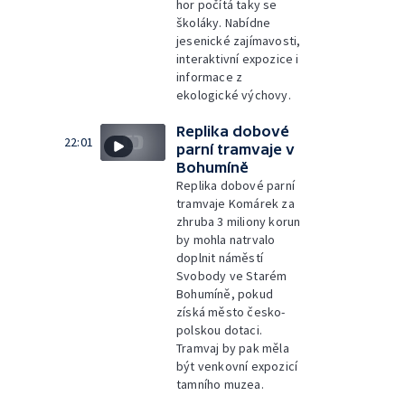
hor počítá taky se
školáky. Nabídne
jesenické zajímavosti,
interaktivní expozice i
informace z
ekologické výchovy.
Replika dobové
22:01
parní tramvaje v
Bohumíně
Replika dobové parní
tramvaje Komárek za
zhruba 3 miliony korun
by mohla natrvalo
doplnit náměstí
Svobody ve Starém
Bohumíně, pokud
získá město česko-
polskou dotaci.
Tramvaj by pak měla
být venkovní expozicí
tamního muzea.