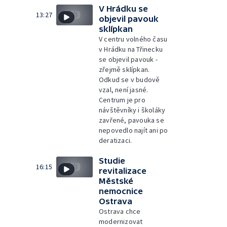
V Hrádku se
13:27
objevil pavouk
sklípkan
V centru volného času
v Hrádku na Třinecku
se objevil pavouk -
zřejmě sklípkan.
Odkud se v budově
vzal, není jasné.
Centrum je pro
návštěvníky i školáky
zavřené, pavouka se
nepovedlo najít ani po
deratizaci.
Studie
16:15
revitalizace
Městské
nemocnice
Ostrava
Ostrava chce
modernizovat