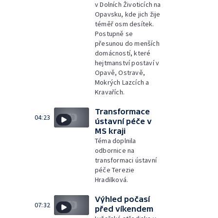
v Dolních Životicích na
Opavsku, kde jich žije
téměř osm desítek.
Postupně se
přesunou do menších
domácností, které
hejtmanství postaví v
Opavě, Ostravě,
Mokrých Lazcích a
Kravařích.
Transformace
04:23
ústavní péče v
MS kraji
Téma doplnila
odbornice na
transformaci ústavní
péče Terezie
Hradilková.
Výhled počasí
07:32
před víkendem