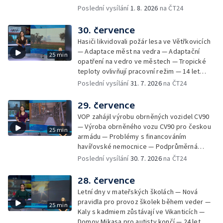
Troubek — Opravy Rudné omezí dopravu —
Poslední vysílání
1. 8. 2026
na ČT24
Dopady horka na lidské zdraví — Předpověď
počasí na následující dny — Vedra táhnou na
30. července
chladnější místa — Hasiči lokalizovali požár
Hasiči likvidovali požár lesa ve Větřkovicích
lesa na Opavsku — Požáry zemědělské
— Adaptace měst na vedra — Adaptační
25 min
techniky na Olomoucku — Dva roky od
opatření na vedro ve městech — Tropické
požáru škol v Českém Těšíně — Výstava
teploty ovlivňují pracovní režim — 14 let
Sladké vzpomínky Opavska
vězení za vraždu ženy ve Staříči/ —
Poslední vysílání
31. 7. 2026
na ČT24
Zhoršená kvalita vody v Bašce a Brušperku
— Podvodník připravil 17 lidí o 4 miliony —
29. července
DPO pořídí 70 nových elektrobusů — V
VOP zahájil výrobu obrněných vozidel CV90
Olomouci přibude 20 elektrobusů —
— Výroba obrněného vozu CV90 pro českou
25 min
Mistryně světa Kneblová zpět v Olomouci —
armádu — Problémy s financováním
Mobilní kurníky pomáhají s kvalitou půdy —
havířovské nemocnice — Podprůměrná
Výběr ze sociálních sítí ČT — Nové varhany v
návštěvnost koupališť v červenci — Do
Poslední vysílání
30. 7. 2026
na ČT24
Rudě u Rýmařova
Česka se vracejí tropické teploty —
Nedostatek krve v transfuzních stanicích —
28. července
Spor kvůli novému chodníku na Keprník —
Letní dny v mateřských školách — Nová
Olomoucké shakespearovské léto
pravidla pro provoz školek během veder —
25 min
Kaly s kadmiem zůstávají ve Vikanticích —
Domov Mikasa pro autisty končí — 24 let