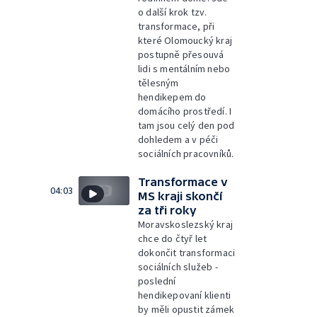
o další krok tzv.
transformace, při
které Olomoucký kraj
postupně přesouvá
lidi s mentálním nebo
tělesným
hendikepem do
domácího prostředí. I
tam jsou celý den pod
dohledem a v péči
sociálních pracovníků.
Transformace v
04:03
MS kraji skončí
za tři roky
Moravskoslezský kraj
chce do čtyř let
dokončit transformaci
sociálních služeb -
poslední
hendikepovaní klienti
by měli opustit zámek