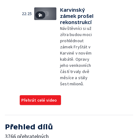
Karvinský
22:25
zámek prošel
rekonstrukcí
Návštěvníci si už
zítra budou moci
prohlédnout
zámek Fryštát v
Karviné v novém
kabátě. Opravy
jeho venkovních
částí trvaly dvě
měsíce a stály
šest milionů.
Přehrát celé video
Přehled dílů
3766 přehratelných