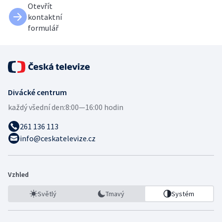
Otevřít
kontaktní
formulář
Divácké centrum
každý všední den:
8:00—16:00 hodin
261 136 113
info@ceskatelevize.cz
Vzhled
Světlý
Tmavý
Systém