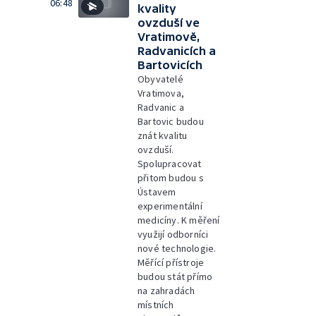
06:48
kvality
ovzduší ve
Vratimově,
Radvanicích a
Bartovicích
Obyvatelé
Vratimova,
Radvanic a
Bartovic budou
znát kvalitu
ovzduší.
Spolupracovat
přitom budou s
Ústavem
experimentální
medicíny. K měření
využijí odborníci
nové technologie.
Měřící přístroje
budou stát přímo
na zahradách
místních