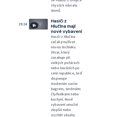
se mladší z dvojice
chystá k návratu
domů.
Hasiči z
19:24
Hlučína mají
nové vybavení
Hasiči z Hlučína
začali používat
novou techniku.
Útvar, který
zasahuje při
velkých požárech
nebo haváriích po
celé republice, teď
disponuje
moderním sacím
bagrem, terénními
čtyřkolkami nebo
kuchyní. Nové
vybavení umožní
zlepšit nebo
zrychlit zásahy.