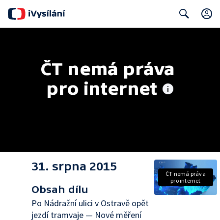
Search
ČT nemá práva 
pro internet
31. srpna 2015
ČT nemá práva
pro internet
Obsah dílu
Po Nádražní ulici v Ostravě opět
jezdí tramvaje — Nové měření