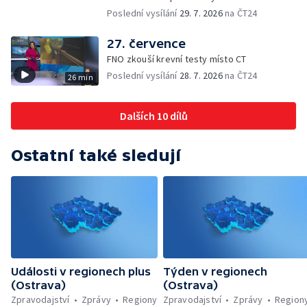
vězení za zapálení ženy — Kybernetický
Poslední vysílání
29. 7. 2026
na ČT24
útok na šumperskou radnici — Pěvecký sbor
Gorol se chystá na festival — Nová
27. července
cyklostezka až na Slovensko — AI pomáhá
FNO zkouší krevní testy místo CT
při endoskopii — Výběr ze sociálních sítí ČT
Poslední vysílání
28. 7. 2026
na ČT24
26 min
— Zemřela baletka Vlasta Pavelcová —
Budoucnost vily Johanna Hückela v Novém
Jičíně
Dalších 10 dílů
Ostatní také sledují
Události v regionech plus
Týden v regionech
(Ostrava)
(Ostrava)
Zpravodajství
Zprávy
Regiony
Zpravodajství
Zprávy
Region