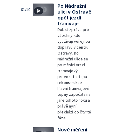
Po Nádražní
01:10
ulici v Ostravě
opět jezdí
tramvaje
Dobrá zpráva pro
všechny kdo
využívají veřejnou
dopravu v centru
Ostravy. Do
Nádražní ulice se
po měsíci vrací
tramvajový
provoz. 1. etapa
rekonstrukce
hlavní tramvajové
tepny započala na
jaře tohoto roku a
právě nyní
přechází do čtvrté
fáze.
Nové měření