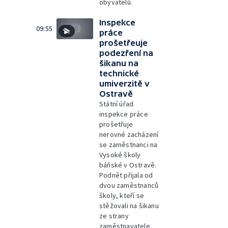
obyvatelů.
Inspekce
09:55
práce
prošetřeuje
podezření na
šikanu na
technické
umiverzitě v
Ostravě
Státní úřad
inspekce práce
prošetřuje
nerovné zacházení
se zaměstnanci na
Vysoké školy
báňské v Ostravě.
Podnět přijala od
dvou zaměstnanců
školy, kteří se
stěžovali na šikanu
ze strany
zaměstnavatele.