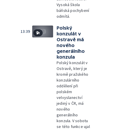
Vysoká škola
báňská pochybení
odmítá.
Polský
13:39
konzulát v
Ostravě má
nového
generálního
konzula
Polský konzulát v
Ostravě, který je
kromě pražského
konzulárního
oddělení při
polském
velvyslanectví
jediný v ČR, má
nového
generálního
konzula. V sobotu
se této funkce ujal