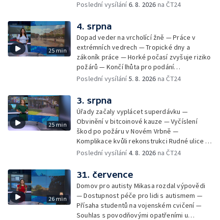
Péče o hospodářská zvířata ve vedrech —
Poslední vysílání
6. 8. 2026
na ČT24
Opět padaly teplotní rekordy — Stěhování
depozitu Vlastivědného muzea Olomouc —
4. srpna
Zakládání nových dětských skupin — Výběr
Dopad veder na vrcholící žně — Práce v
ze sociálních sítí Události Ostrava — Tresty
extrémních vedrech — Tropické dny a
25 min
pro fotbalisty za korupci — Po stopách
zákoník práce — Horké počasí zvyšuje riziko
Gebharda Blüchera
požárů — Končí lhůta pro podání
kandidátních listin — Končí lhůta pro podání
Poslední vysílání
5. 8. 2026
na ČT24
kandidátních listin — Vrchní soud zrušil
rozsudek v lihové kauze — Výročí
3. srpna
zavraždění Václava III. v Olomouci — Těžba
Úřady začaly vyplácet superdávku —
unikátní rašeliny pro lázně v Karlově
Obvinění v bitcoinové kauze — Vyčíslení
25 min
Studánce — Výběr ze sociálních sítí ČT —
škod po požáru v Novém Vrbně —
Nový program pro léčbu obezity —
Komplikace kvůli rekonstrukci Rudné ulice —
Olomoucké (nejen) shakespearovské léto
Nárůst zájmu o klimatizace — Výluka vlaků
Poslední vysílání
4. 8. 2026
na ČT24
mezi Jeseníkem a Krnovem —
Protipovodňová opatření v Troubkách —
31. července
Zájem o bydlení na vysokoškolskýc kolejích
Domov pro autisty Mikasa rozdal výpovědi
— Vrcholí sklizeň levandulí
— Dostupnost péče pro lidi s autismem —
26 min
Přísaha studentů na vojenském cvičení —
Souhlas s povodňovými opatřeními u