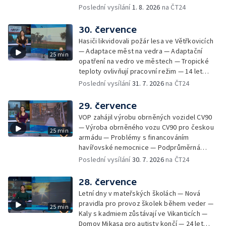
Troubek — Opravy Rudné omezí dopravu —
Poslední vysílání
1. 8. 2026
na ČT24
Dopady horka na lidské zdraví — Předpověď
počasí na následující dny — Vedra táhnou na
30. července
chladnější místa — Hasiči lokalizovali požár
Hasiči likvidovali požár lesa ve Větřkovicích
lesa na Opavsku — Požáry zemědělské
— Adaptace měst na vedra — Adaptační
25 min
techniky na Olomoucku — Dva roky od
opatření na vedro ve městech — Tropické
požáru škol v Českém Těšíně — Výstava
teploty ovlivňují pracovní režim — 14 let
Sladké vzpomínky Opavska
vězení za vraždu ženy ve Staříči/ —
Poslední vysílání
31. 7. 2026
na ČT24
Zhoršená kvalita vody v Bašce a Brušperku
— Podvodník připravil 17 lidí o 4 miliony —
29. července
DPO pořídí 70 nových elektrobusů — V
VOP zahájil výrobu obrněných vozidel CV90
Olomouci přibude 20 elektrobusů —
— Výroba obrněného vozu CV90 pro českou
25 min
Mistryně světa Kneblová zpět v Olomouci —
armádu — Problémy s financováním
Mobilní kurníky pomáhají s kvalitou půdy —
havířovské nemocnice — Podprůměrná
Výběr ze sociálních sítí ČT — Nové varhany v
návštěvnost koupališť v červenci — Do
Poslední vysílání
30. 7. 2026
na ČT24
Rudě u Rýmařova
Česka se vracejí tropické teploty —
Nedostatek krve v transfuzních stanicích —
28. července
Spor kvůli novému chodníku na Keprník —
Letní dny v mateřských školách — Nová
Olomoucké shakespearovské léto
pravidla pro provoz školek během veder —
25 min
Kaly s kadmiem zůstávají ve Vikanticích —
Domov Mikasa pro autisty končí — 24 let