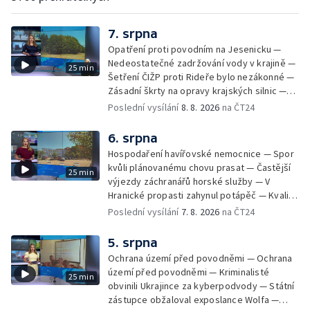
7. srpna
Opatření proti povodním na Jesenicku —
Nedeostatečné zadržování vody v krajině —
25 min
Šetření ČIŽP proti Rideře bylo nezákonné —
Zásadní škrty na opravy krajských silnic —
Zásadní škrty na opravy krajských silnic —
Poslední vysílání
8. 8. 2026
na ČT24
Památky hlásí návštěvnost jako před
covidem — Úhyny ryb kvůli vysokým
6. srpna
teplotám — Problémy se zásobování vodou
Hospodaření havířovské nemocnice — Spor
v MS kraji nehrozí — testováním na
kvůli plánovanému chovu prasat — Častější
25 min
západonilskou horečku — Den židovských
výjezdy záchranářů horské služby — V
památek
Hranické propasti zahynul potápěč — Kvalita
vody ke koupání — Zavlažování zeleniny v
Poslední vysílání
7. 8. 2026
na ČT24
suchém počasí — Táborníci v horku —
Kempování v horkém počasí — Výběr ze
5. srpna
sociálních sítí Události Ostrava — Zkoumání
Ochrana území před povodněmi — Ochrana
horka na zastávkách MHD — Promítání filmu
území před povodněmi — Kriminalisté
25 min
Odyssea z 35 mm pásu
obvinili Ukrajince za kyberpodvody — Státní
zástupce obžaloval exposlance Wolfa —