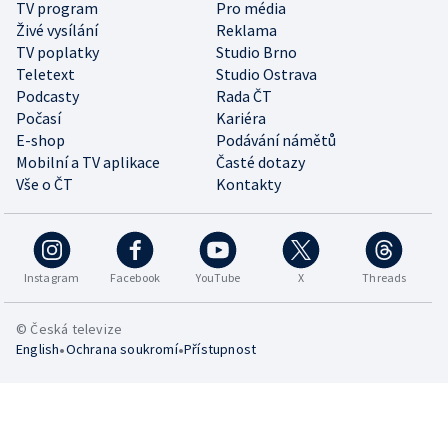
TV program
Pro média
Živé vysílání
Reklama
TV poplatky
Studio Brno
Teletext
Studio Ostrava
Podcasty
Rada ČT
Počasí
Kariéra
E-shop
Podávání námětů
Mobilní a TV aplikace
Časté dotazy
Vše o ČT
Kontakty
Instagram
Facebook
YouTube
X
Threads
© Česká televize
•
•
English
Ochrana soukromí
Přístupnost