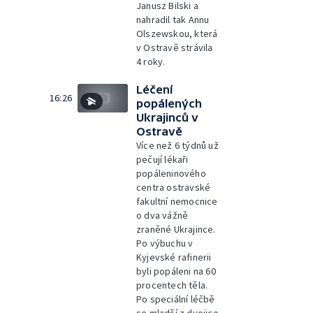
Janusz Bilski a
nahradil tak Annu
Olszewskou, která
v Ostravě strávila
4 roky.
Léčení
16:26
popálených
Ukrajinců v
Ostravě
Více než 6 týdnů už
pečují lékaři
popáleninového
centra ostravské
fakultní nemocnice
o dva vážně
zraněné Ukrajince.
Po výbuchu v
Kyjevské rafinerii
byli popáleni na 60
procentech těla.
Po speciální léčbě