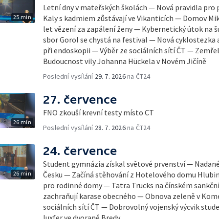
Letní dny v mateřských školách — Nová pravidla pro
25 min
Kaly s kadmiem zůstávají ve Vikanticích — Domov Mik
let vězení za zapálení ženy — Kybernetický útok na 
sbor Gorol se chystá na festival — Nová cyklostezk
při endoskopii — Výběr ze sociálních sítí ČT — Zemře
Budoucnost vily Johanna Hückela v Novém Jičíně
Poslední vysílání
29. 7. 2026
na ČT24
27. července
FNO zkouší krevní testy místo CT
26 min
Poslední vysílání
28. 7. 2026
na ČT24
24. července
Student gymnázia získal světové prvenství — Nadané 
26 min
Česku — Začíná stěhování z Hotelového domu Hlubi
pro rodinné domy — Tatra Trucks na čínském sankč
zachraňují karase obecného — Obnova zeleně v Kom
sociálních sítí ČT — Dobrovolný vojenský výcvik stu
luxfer ve dvoraně Bredy