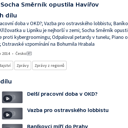
Socha Směrník opustila Havířov
h dílu
racovní doba v OKD?; Vazba pro ostravského lobbistu; Baníko
Křižovatka u Lipníku je nejhorší v zemi; Socha Směrník opusti
e proti kybergroomingu; Odpaloval petardy v tunelu; Piano o
; Ostravské vzpomínání na Bohumila Hrabala
o
2014
•
Česko
ajství
Zprávy
Zprávy z regionů
 dílu
Delší pracovní doba v OKD?
Vazba pro ostravského lobbistu
Baníkovci míří do Prahy