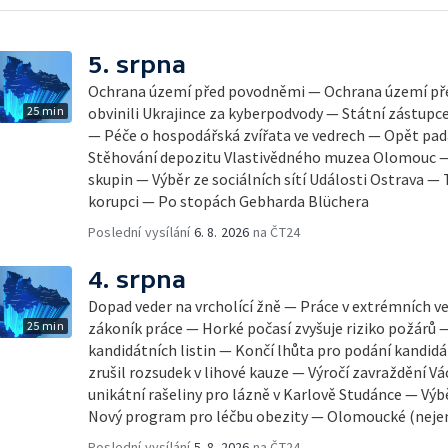
5. srpna
Ochrana území před povodněmi — Ochrana území př
25 min
obvinili Ukrajince za kyberpodvody — Státní zástupc
— Péče o hospodářská zvířata ve vedrech — Opět pad
Stěhování depozitu Vlastivědného muzea Olomouc —
skupin — Výběr ze sociálních sítí Události Ostrava — 
korupci — Po stopách Gebharda Blüchera
Poslední vysílání
6. 8. 2026
na ČT24
4. srpna
Dopad veder na vrcholící žně — Práce v extrémních v
25 min
zákoník práce — Horké počasí zvyšuje riziko požárů 
kandidátních listin — Končí lhůta pro podání kandidá
zrušil rozsudek v lihové kauze — Výročí zavraždění Vá
unikátní rašeliny pro lázně v Karlově Studánce — Výbě
Nový program pro léčbu obezity — Olomoucké (neje
Poslední vysílání
5. 8. 2026
na ČT24