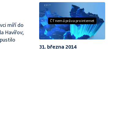
ČT nemá práva pro internet
vci míří do
la Havířov;
pustilo
31. března 2014