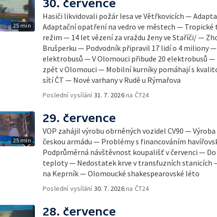
30. července
Hasiči likvidovali požár lesa ve Větřkovicích — Adap
25 min
Adaptační opatření na vedro ve městech — Tropické t
režim — 14 let vězení za vraždu ženy ve Staříči/ — Zh
Brušperku — Podvodník připravil 17 lidí o 4 miliony 
elektrobusů — V Olomouci přibude 20 elektrobusů —
zpět v Olomouci — Mobilní kurníky pomáhají s kvalit
sítí ČT — Nové varhany v Rudě u Rýmařova
Poslední vysílání
31. 7. 2026
na ČT24
29. července
VOP zahájil výrobu obrněných vozidel CV90 — Výrob
25 min
českou armádu — Problémy s financováním havířov
Podprůměrná návštěvnost koupališť v červenci — Do Č
teploty — Nedostatek krve v transfuzních stanicích
na Keprník — Olomoucké shakespearovské léto
Poslední vysílání
30. 7. 2026
na ČT24
28. července