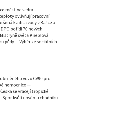
tace měst na vedra —
eploty ovlivňují pracovní
oršená kvalita vody v Bašce a
— DPO pořídí 70 nových
 Mistryně světa Kneblová
ou půdy — Výběr ze sociálních
a obrněného vozu CV90 pro
ské nemocnice —
eska se vracejí tropické
 — Spor kvůli novému chodníku