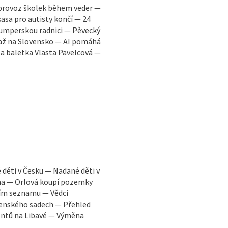
 provoz školek během veder —
asa pro autisty končí — 24
šumperskou radnici — Pěvecký
a až na Slovensko — AI pomáhá
la baletka Vlasta Pavelcová —
děti v Česku — Nadané děti v
na — Orlová koupí pozemky
ním seznamu — Vědci
enského sadech — Přehled
dentů na Libavé — Výměna