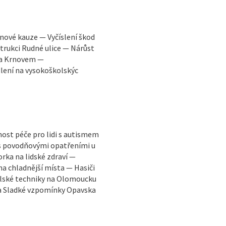
inové kauze — Vyčíslení škod
rukci Rudné ulice — Nárůst
 a Krnovem —
lení na vysokoškolskýc
ost péče pro lidi s autismem
 s povodňovými opatřeními u
ka na lidské zdraví —
na chladnější místa — Hasiči
ělské techniky na Olomoucku
va Sladké vzpomínky Opavska