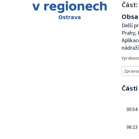
Část:
Obsa
Delší p
Prahy; 
Aplikac
nádraží
Vyroben
Zpravod
Části
00:54
06:23