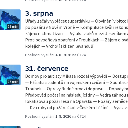
3. srpna
Úřady začaly vyplácet superdávku — Obvinění v bitco
25 min
po požáru v Novém Vrbně — Komplikace kvůli rekonst
zájmu o klimatizace — Výluka vlaků mezi Jeseníkem
Protipovodňová opatření v Troubkách — Zájem o byd
kolejích — Vrcholí sklizeň levandulí
Poslední vysílání
4. 8. 2026
na ČT24
31. července
Domov pro autisty Mikasa rozdal výpovědi — Dostupn
26 min
— Přísaha studentů na vojenském cvičení — Souhlas
Troubek — Opravy Rudné omezí dopravu — Dopady hor
Předpověď počasí na následující dny — Vedra táhnou 
lokalizovali požár lesa na Opavsku — Požáry zeměd
— Dva roky od požáru škol v Českém Těšíně — Výsta
Poslední vysílání
1. 8. 2026
na ČT24