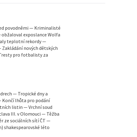
ed povodněmi — Kriminalisté
e obžaloval exposlance Wolfa
aly teplotní rekordy —
 Zakládání nových dětských
Tresty pro fotbalisty za
edrech — Tropické dny a
— Končí lhůta pro podání
tních listin — Vrchní soud
clava III. v Olomouci — Těžba
r ze sociálních sítí ČT —
n) shakespearovské léto