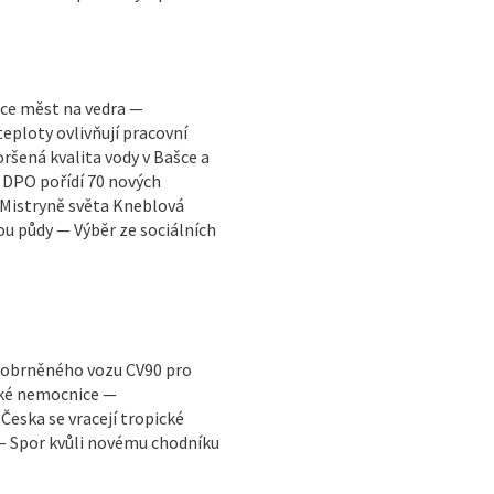
tace měst na vedra —
eploty ovlivňují pracovní
oršená kvalita vody v Bašce a
— DPO pořídí 70 nových
 Mistryně světa Kneblová
ou půdy — Výběr ze sociálních
a obrněného vozu CV90 pro
ské nemocnice —
eska se vracejí tropické
 — Spor kvůli novému chodníku