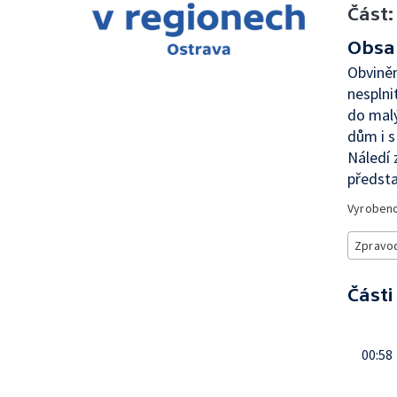
Část:
Obsa
Obviněn
nesplni
do malý
dům i s
Náledí 
předsta
Vyroben
Zpravod
Části
00:58