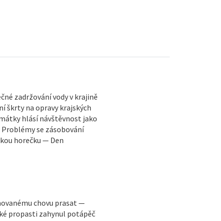
né zadržování vody v krajině
í škrty na opravy krajských
Památky hlásí návštěvnost jako
— Problémy se zásobování
skou horečku — Den
ánovanému chovu prasat —
cké propasti zahynul potápěč