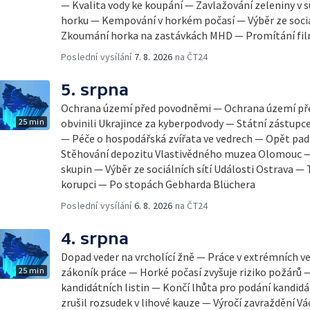
— Kvalita vody ke koupání — Zavlažování zeleniny v 
horku — Kempování v horkém počasí — Výběr ze sociá
Zkoumání horka na zastávkách MHD — Promítání fi
Poslední vysílání
7. 8. 2026
na ČT24
5. srpna
Ochrana území před povodněmi — Ochrana území př
25 min
obvinili Ukrajince za kyberpodvody — Státní zástupc
— Péče o hospodářská zvířata ve vedrech — Opět pad
Stěhování depozitu Vlastivědného muzea Olomouc —
skupin — Výběr ze sociálních sítí Události Ostrava — 
korupci — Po stopách Gebharda Blüchera
Poslední vysílání
6. 8. 2026
na ČT24
4. srpna
Dopad veder na vrcholící žně — Práce v extrémních v
25 min
zákoník práce — Horké počasí zvyšuje riziko požárů 
kandidátních listin — Končí lhůta pro podání kandidá
zrušil rozsudek v lihové kauze — Výročí zavraždění Vá