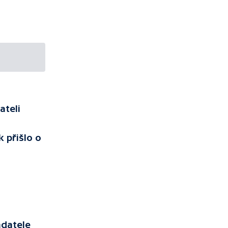
ateli
 přišlo o
adatele