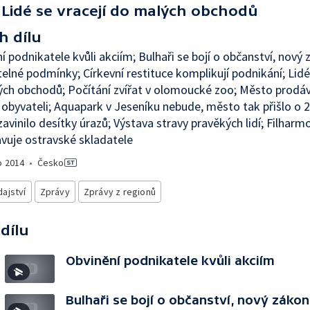
Lidé se vracejí do malých obchodů
h dílu
í podnikatele kvůli akciím; Bulhaři se bojí o občanství, nový
telné podmínky; Církevní restituce komplikují podnikání; Lidé 
ch obchodů; Počítání zvířat v olomoucké zoo; Město prodáv
 obyvateli; Aquapark v Jeseníku nebude, město tak přišlo o 2
zavinilo desítky úrazů; Výstava stravy pravěkých lidí; Filharm
vuje ostravské skladatele
o
2014
•
Česko
ajství
Zprávy
Zprávy z regionů
 dílu
Obvinění podnikatele kvůli akciím
Bulhaři se bojí o občanství, nový zákon