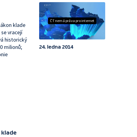
ČT nemá práva pro internet
 zákon klade
se vracejí
á historický
0 milionů;
24. ledna 2014
onie
 klade