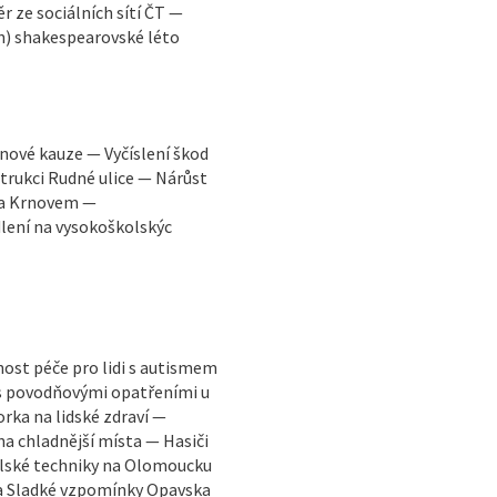
r ze sociálních sítí ČT —
n) shakespearovské léto
inové kauze — Vyčíslení škod
rukci Rudné ulice — Nárůst
 a Krnovem —
lení na vysokoškolskýc
ost péče pro lidi s autismem
 s povodňovými opatřeními u
ka na lidské zdraví —
na chladnější místa — Hasiči
ělské techniky na Olomoucku
va Sladké vzpomínky Opavska