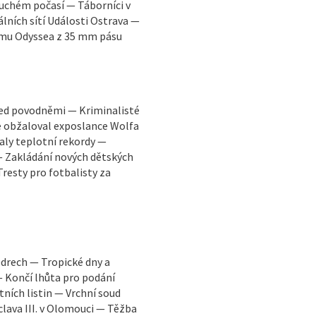
suchém počasí — Táborníci v
lních sítí Události Ostrava —
lmu Odyssea z 35 mm pásu
ed povodněmi — Kriminalisté
e obžaloval exposlance Wolfa
aly teplotní rekordy —
 Zakládání nových dětských
Tresty pro fotbalisty za
edrech — Tropické dny a
— Končí lhůta pro podání
tních listin — Vrchní soud
clava III. v Olomouci — Těžba