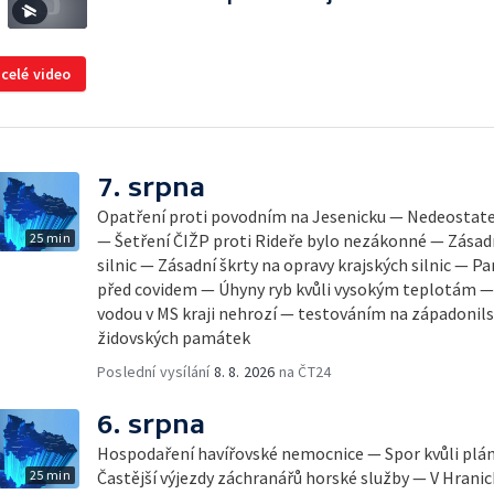
 celé video
7. srpna
Opatření proti povodním na Jesenicku — Nedeostateč
25 min
— Šetření ČIŽP proti Rideře bylo nezákonné — Zásadn
silnic — Zásadní škrty na opravy krajských silnic — 
před covidem — Úhyny ryb kvůli vysokým teplotám 
vodou v MS kraji nehrozí — testováním na západonil
židovských památek
Poslední vysílání
8. 8. 2026
na ČT24
6. srpna
Hospodaření havířovské nemocnice — Spor kvůli pl
25 min
Častější výjezdy záchranářů horské služby — V Hrani