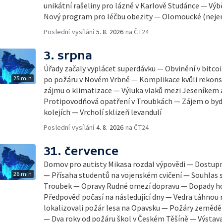
unikátní rašeliny pro lázně v Karlově Studánce — Výbě
Nový program pro léčbu obezity — Olomoucké (neje
Poslední vysílání
5. 8. 2026
na ČT24
3. srpna
Úřady začaly vyplácet superdávku — Obvinění v bitco
25 min
po požáru v Novém Vrbně — Komplikace kvůli rekonst
zájmu o klimatizace — Výluka vlaků mezi Jeseníkem
Protipovodňová opatření v Troubkách — Zájem o byd
kolejích — Vrcholí sklizeň levandulí
Poslední vysílání
4. 8. 2026
na ČT24
31. července
Domov pro autisty Mikasa rozdal výpovědi — Dostupn
26 min
— Přísaha studentů na vojenském cvičení — Souhlas
Troubek — Opravy Rudné omezí dopravu — Dopady hor
Předpověď počasí na následující dny — Vedra táhnou 
lokalizovali požár lesa na Opavsku — Požáry zeměd
— Dva roky od požáru škol v Českém Těšíně — Výsta