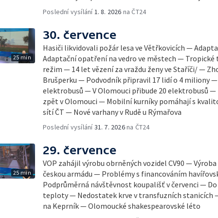
Poslední vysílání
1. 8. 2026
na ČT24
30. července
Hasiči likvidovali požár lesa ve Větřkovicích — Adap
25 min
Adaptační opatření na vedro ve městech — Tropické t
režim — 14 let vězení za vraždu ženy ve Staříči/ — Zh
Brušperku — Podvodník připravil 17 lidí o 4 miliony 
elektrobusů — V Olomouci přibude 20 elektrobusů —
zpět v Olomouci — Mobilní kurníky pomáhají s kvalit
sítí ČT — Nové varhany v Rudě u Rýmařova
Poslední vysílání
31. 7. 2026
na ČT24
29. července
VOP zahájil výrobu obrněných vozidel CV90 — Výrob
25 min
českou armádu — Problémy s financováním havířov
Podprůměrná návštěvnost koupališť v červenci — Do Č
teploty — Nedostatek krve v transfuzních stanicích
na Keprník — Olomoucké shakespearovské léto