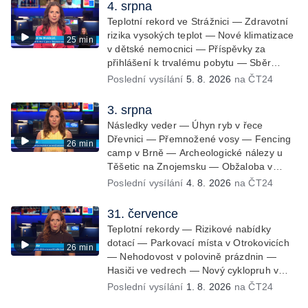
Budoucnost stadionu na Vyškovsku —
4. srpna
Výstraha před bouřkami — Brno hostí
Teplotní rekord ve Strážnici — Zdravotní
Mezinárodní kytarový festival — Očkování
rizika vysokých teplot — Nové klimatizace
25 min
po kousnutí netopýrem
v dětské nemocnici — Příspěvky za
přihlášení k trvalému pobytu — Sběr
hroznů na burčák — Dokončení oprav
Poslední vysílání
5. 8. 2026
na ČT24
vedení — Skončil termín na odevzdání
kandidátek — Nedostatek vody v obcích
3. srpna
— Vyschlá koryta potoků — Sdílení
Následky veder — Úhyn ryb v řece
strážníků na Brněnsku
Dřevnici — Přemnožené vosy — Fencing
26 min
camp v Brně — Archeologické nálezy u
Těšetic na Znojemsku — Obžaloba v
bitcoinové kauze — Přestavba silnice přes
Poslední vysílání
4. 8. 2026
na ČT24
Bzenec na Hodonínsku — Skončilo
dopravní omezení u Zašové — Letní
31. července
opravy divadel — Český hlas ve vesmíru
Teplotní rekordy — Rizikové nabídky
dotací — Parkovací místa v Otrokovicích
26 min
— Nehodovost v polovině prázdnin —
Hasiči ve vedrech — Nový cyklopruh v
Černých Polích — Květinová výstava ve
Poslední vysílání
1. 8. 2026
na ČT24
Věžkách