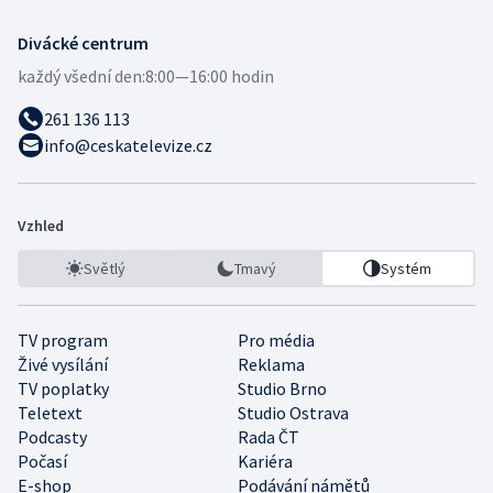
Divácké centrum
každý všední den:
8:00—16:00 hodin
261 136 113
info@ceskatelevize.cz
Vzhled
Světlý
Tmavý
Systém
TV program
Pro média
Živé vysílání
Reklama
TV poplatky
Studio Brno
Teletext
Studio Ostrava
Podcasty
Rada ČT
Počasí
Kariéra
E-shop
Podávání námětů