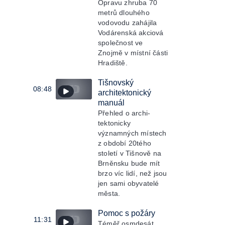
Opravu zhruba 70
metrů dlouhého
vodovodu zahájila
Vodárenská akciová
společnost ve
Znojmě v místní části
Hradiště.
Tišnovský
08:48
architektonický
manuál
Přehled o archi-
tektonicky
významných místech
z období 20tého
století v Tišnově na
Brněnsku bude mít
brzo víc lidí, než jsou
jen sami obyvatelé
města.
Pomoc s požáry
11:31
Téměř osmdesát