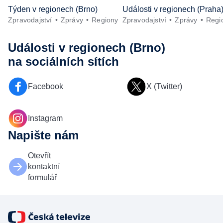
Týden v regionech (Brno)
Události v regionech (Praha
Zpravodajství
Zprávy
Regiony
Zpravodajství
Zprávy
Regi
Události v regionech (Brno)
na sociálních sítích
Facebook
X (Twitter)
Instagram
Napište nám
Otevřít
kontaktní
formulář