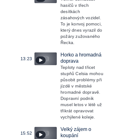
hasičů v třech
desítkách
zásahových vozidel.
To je konvoj pomoci,
který dnes vyrazil do
požáry zužovaného
Řecka.
Horko a hromadná
13:23
doprava
Teploty nad třicet
stupňů Celsia mohou
působit problémy při
jízdě v městské
hromadné dopravě.
Dopravní podnik
musel letos v létě už
třikrát opravovat
vychýlené koleje.
Velký zájem o
15:52
koupání