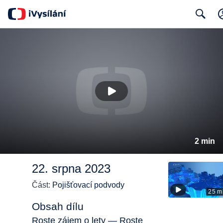
Search
2 min
22. srpna 2023
Část:
Pojišťovací podvody
25 m
Obsah dílu
Roste zájem o lety — Roste