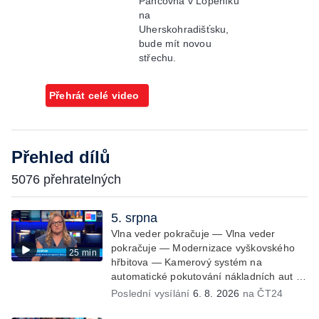
Pančovňa v Lopeníku
na
Uherskohradišťsku,
bude mít novou
střechu.
Přehrát celé video
Přehled dílů
5076 přehratelných
5. srpna
Vlna veder pokračuje — Vlna veder
pokračuje — Modernizace vyškovského
25 min
hřbitova — Kamerový systém na
automatické pokutování nákladních aut —
Demolice vyhořelé budovy ve Zlíně —
Poslední vysílání
6. 8. 2026
na ČT24
Případ popálení dítěte u soudu —