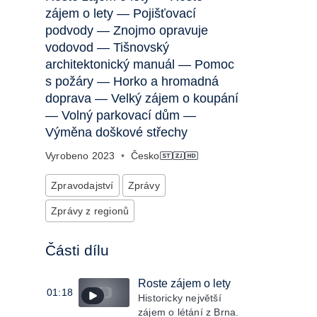
zájem o lety — Pojišťovací
podvody — Znojmo opravuje
vodovod — Tišnovský
architektonický manuál — Pomoc
s požáry — Horko a hromadná
doprava — Velký zájem o koupání
— Volný parkovací dům —
Výměna doškové střechy
Vyrobeno
2023
•
Česko
Zpravodajství
Zprávy
Zprávy z regionů
Části dílu
Roste zájem o lety
01:18
Historicky největší
zájem o létání z Brna.