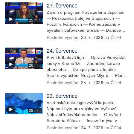
pozorovat zatmění Slunce — Den AČFK
27. července
na Letní filmové škole — Milan Uhde slaví
Zájem o program Nová zelená úsporám
90 let — Rekonstrukce vojenského srubu
— Poškozená trolej ve Šlapanicích —
25 min
Požár v Ivančicích — Konec zásahu v
bývalém baťovském areálu — Daňové
zvýhodnění vína — Výhružky na
Poslední vysílání
28. 7. 2026
na ČT24
magistrátu v Olomouci — Dohady kolem
stavby parkoviště — Brněnské týmy v
24. července
první fotbalové lize — Chystaná
První fotbalová liga — Oprava Pionýrské
rekonstrukce bývalé věznice — Nový
louky v Kroměříži — Zachránit karase
26 min
seriál pro děti
obecného — Den po pádu vrtulníku —
Spor o vypuštění Nových Mlýnů — Plán
na odstranění ohořelé budovy — 52.
Poslední vysílání
25. 7. 2026
na ČT24
ročník Letní filmové školy — Energeticky
samostatné továrny
23. července
Vsetínská onkologie zvýší kapacitu —
Nájemní byty pro vojáky ve Vyškově —
25 min
Nález středověkého meče — Otevření
Sanatoria Pálava — Invazní mýval v
CHKO Soutok — 33. ročník Mikulovského
Poslední vysílání
24. 7. 2026
na ČT24
výtvarného sympozia