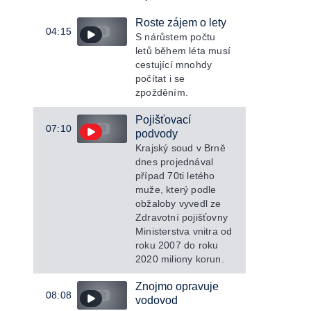
Roste zájem o lety
04:15
S nárůstem počtu
letů během léta musí
cestující mnohdy
počítat i se
zpožděním.
Pojišťovací
07:10
podvody
Krajský soud v Brně
dnes projednával
případ 70ti letého
muže, který podle
obžaloby vyvedl ze
Zdravotní pojišťovny
Ministerstva vnitra od
roku 2007 do roku
2020 miliony korun.
Znojmo opravuje
08:08
vodovod