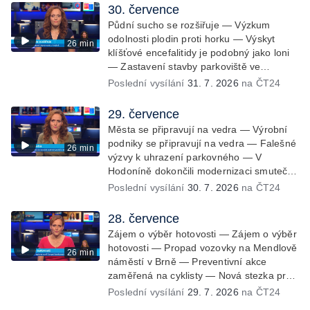
30. července
Půdní sucho se rozšiřuje — Výzkum
odolnosti plodin proti horku — Výskyt
26 min
klíšťové encefalitidy je podobný jako loni
— Zastavení stavby parkoviště ve
Valticích — Spor o lokalitu lesa v Rožnově
Poslední vysílání
31. 7. 2026
na ČT24
pod Radhoštěm — Dopady horka na
lidský organismus — Kybernetický
29. července
incident na Masarykově univerzitě —
Města se připravují na vedra — Výrobní
Slavnostní vyřazení absolventů Univerzity
podniky se připravují na vedra — Falešné
26 min
obran — Letní kurzy umění pro mladé —
výzvy k uhrazení parkovného — V
Mobilní kurníky pomáhají na poli
Hodoníně dokončili modernizaci smuteční
síně — Chybějící toalety u dětských hřišť
Poslední vysílání
30. 7. 2026
na ČT24
— Zadržování vody v krajině — Demolice
bývalého nákupního domu Letná — Končí
28. července
52. ročník Letní filmové školy — 3. ročník
Zájem o výběr hotovosti — Zájem o výběr
komunitní akce Stůl ve středu — Cesta na
hotovosti — Propad vozovky na Mendlově
26 min
podporu paliativní péče
náměstí v Brně — Preventivní akce
zaměřená na cyklisty — Nová stezka pro
cyklisty na Zlínsku — Letecká linka mezi
Poslední vysílání
29. 7. 2026
na ČT24
Brnem a Frankfurtem — Vědci budou