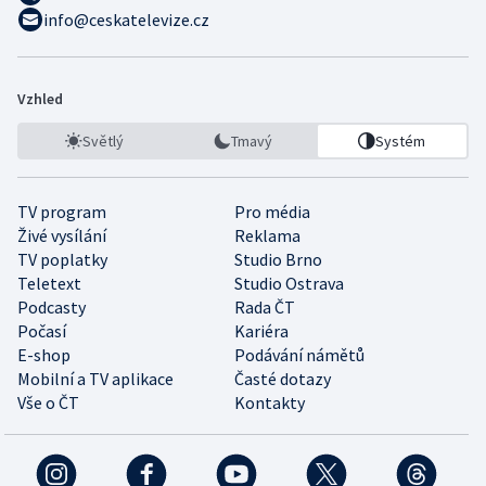
info@ceskatelevize.cz
Vzhled
Světlý
Tmavý
Systém
TV program
Pro média
Živé vysílání
Reklama
TV poplatky
Studio Brno
Teletext
Studio Ostrava
Podcasty
Rada ČT
Počasí
Kariéra
E-shop
Podávání námětů
Mobilní a TV aplikace
Časté dotazy
Vše o ČT
Kontakty