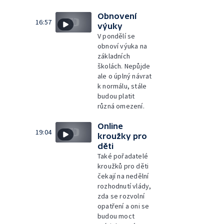
Obnovení
16:57
výuky
V pondělí se
obnoví výuka na
základních
školách. Nepůjde
ale o úplný návrat
k normálu, stále
budou platit
různá omezení.
Online
19:04
kroužky pro
děti
Také pořadatelé
kroužků pro děti
čekají na nedělní
rozhodnutí vlády,
zda se rozvolní
opatření a oni se
budou moct