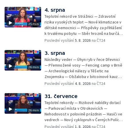
popálení dítěte u soudu — Budoucnost
stadionu na Vyškovsku — Výstraha před
4. srpna
bouřkami — Brno hostí Mezinárodní kytarový
Teplotní rekord ve Strážnici — Zdravotní
festival — Očkování po kousnutí netopýrem
rizika vysokých teplot — Nové klimatizace v
25 min
dětské nemocnici — Příspěvky za přihlášení
k trvalému pobytu — Sběr hroznů na burčák
— Dokončení oprav vedení — Skončil termín
Poslední vysílání
5. 8. 2026
na ČT24
na odevzdání kandidátek — Nedostatek
vody v obcích — Vyschlá koryta potoků —
3. srpna
Sdílení strážníků na Brněnsku
Následky veder — Úhyn ryb v řece Dřevnici
— Přemnožené vosy — Fencing camp v Brně
26 min
— Archeologické nálezy u Těšetic na
Znojemsku — Obžaloba v bitcoinové kauze
— Přestavba silnice přes Bzenec na
Poslední vysílání
4. 8. 2026
na ČT24
Hodonínsku — Skončilo dopravní omezení u
Zašové — Letní opravy divadel — Český hlas
31. července
ve vesmíru
Teplotní rekordy — Rizikové nabídky dotací
— Parkovací místa v Otrokovicích —
26 min
Nehodovost v polovině prázdnin — Hasiči ve
vedrech — Nový cyklopruh v Černých Polích
— Květinová výstava ve Věžkách
Poslední vysílání
1. 8. 2026
na ČT24