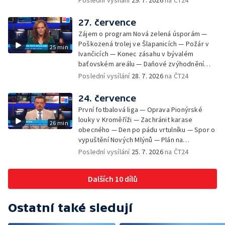
Poslední vysílání
29. 7. 2026
na ČT24
Brnem a Frankfurtem — Vědci budou
pozorovat zatmění Slunce — Den AČFK na
27. července
Letní filmové škole — Milan Uhde slaví 90 let
Zájem o program Nová zelená úsporám —
— Rekonstrukce vojenského srubu
Poškozená trolej ve Šlapanicích — Požár v
25 min
Ivančicích — Konec zásahu v bývalém
baťovském areálu — Daňové zvýhodnění
vína — Výhružky na magistrátu v Olomouci —
Poslední vysílání
28. 7. 2026
na ČT24
Dohady kolem stavby parkoviště —
Brněnské týmy v první fotbalové lize —
24. července
Chystaná rekonstrukce bývalé věznice —
První fotbalová liga — Oprava Pionýrské
Nový seriál pro děti
louky v Kroměříži — Zachránit karase
26 min
obecného — Den po pádu vrtulníku — Spor o
vypuštění Nových Mlýnů — Plán na
odstranění ohořelé budovy — 52. ročník
Poslední vysílání
25. 7. 2026
na ČT24
Letní filmové školy — Energeticky
samostatné továrny
Dalších 10 dílů
Ostatní také sledují