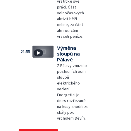
vrátit ke své
práci. Část
volnočasových
aktivit běží
online, za část
ale rodičům
vraceli peníze.
Výměna
21:55
sloupů na
Pálavě
Z Pálavy zmizelo
posledních osm
sloupů
elektrického
vedení.
Energetici je
dnes rozřezané
na kusy shodili ze
skály pod
vrcholem Děvín.