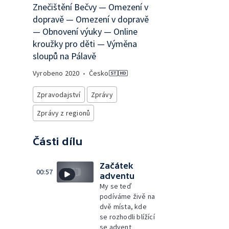
Znečištění Bečvy — Omezení v
dopravě — Omezení v dopravě
— Obnovení výuky — Online
kroužky pro děti — Výměna
sloupů na Pálavě
Vyrobeno
2020
•
Česko
Zpravodajství
Zprávy
Zprávy z regionů
Části dílu
Začátek
00:57
adventu
My se teď
podíváme živě na
dvě místa, kde
se rozhodli blížící
se advent