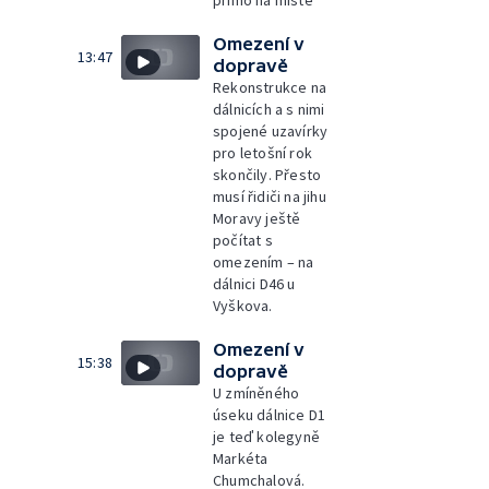
přímo na místě
Omezení v
13:47
dopravě
Rekonstrukce na
dálnicích a s nimi
spojené uzavírky
pro letošní rok
skončily. Přesto
musí řidiči na jihu
Moravy ještě
počítat s
omezením – na
dálnici D46 u
Vyškova.
Omezení v
15:38
dopravě
U zmíněného
úseku dálnice D1
je teď kolegyně
Markéta
Chumchalová.