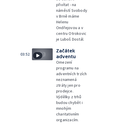
přivítat - na
náměstí Svobody
v Brně máme
Helenu
Ondřejovou a v
centru Otrokovic
je Luboš Dostál.
Začátek
03:52
adventu
Omezení
programu na
adventních trzích
neznamená
ztráty jen pro
prodejce.
Výdělky z trhů
budou chybět i
mnohým
charitativním
organizacím.