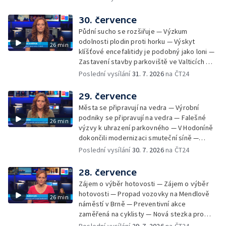
30. července
Půdní sucho se rozšiřuje — Výzkum
odolnosti plodin proti horku — Výskyt
26 min
klíšťové encefalitidy je podobný jako loni —
Zastavení stavby parkoviště ve Valticích —
Spor o lokalitu lesa v Rožnově pod
Poslední vysílání
31. 7. 2026
na ČT24
Radhoštěm — Dopady horka na lidský
organismus — Kybernetický incident na
29. července
Masarykově univerzitě — Slavnostní
Města se připravují na vedra — Výrobní
vyřazení absolventů Univerzity obran —
podniky se připravují na vedra — Falešné
26 min
Letní kurzy umění pro mladé — Mobilní
výzvy k uhrazení parkovného — V Hodoníně
kurníky pomáhají na poli
dokončili modernizaci smuteční síně —
Chybějící toalety u dětských hřišť —
Poslední vysílání
30. 7. 2026
na ČT24
Zadržování vody v krajině — Demolice
bývalého nákupního domu Letná — Končí 52.
28. července
ročník Letní filmové školy — 3. ročník
Zájem o výběr hotovosti — Zájem o výběr
komunitní akce Stůl ve středu — Cesta na
hotovosti — Propad vozovky na Mendlově
26 min
podporu paliativní péče
náměstí v Brně — Preventivní akce
zaměřená na cyklisty — Nová stezka pro
cyklisty na Zlínsku — Letecká linka mezi