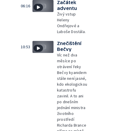
Začátek
06:16
adventu
Živý vstup
Heleny
Ondřejové a
Luboše Dostála.
Znečištění
10:53
Bečvy
Víc než dva
měsíce po
otrávení řeky
Bečvy kyanidem
stále není jasné,
kdo ekologickou
katastrofu
zavinil. A to ani
po dnešním
jednání ministra
životního
prostředí
Richarda Brance