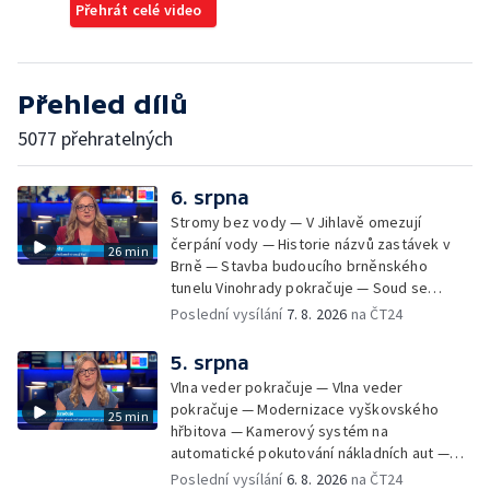
Přehrát celé video
Přehled dílů
5077 přehratelných
6. srpna
Stromy bez vody — V Jihlavě omezují
čerpání vody — Historie názvů zastávek v
26 min
Brně — Stavba budoucího brněnského
tunelu Vinohrady pokračuje — Soud se
žhářem zlínského baru — Odložení bourání
Poslední vysílání
7. 8. 2026
na ČT24
vyhořelé budovy ve Zlíně — 55. ročník Barum
Czech Rally Zlín — Začal 7. ročník festivalu
5. srpna
Pop Messe — Přestavba mostu v Hodoníně
Vlna veder pokračuje — Vlna veder
— Fenomén památníčků
pokračuje — Modernizace vyškovského
25 min
hřbitova — Kamerový systém na
automatické pokutování nákladních aut —
Demolice vyhořelé budovy ve Zlíně — Případ
Poslední vysílání
6. 8. 2026
na ČT24