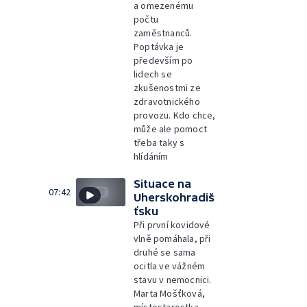
a omezenému
počtu
zaměstnanců.
Poptávka je
především po
lidech se
zkušenostmi ze
zdravotnického
provozu. Kdo chce,
může ale pomoct
třeba taky s
hlídáním
Situace na
07:42
Uherskohradiš
ťsku
Při první kovidové
vlně pomáhala, při
druhé se sama
ocitla ve vážném
stavu v nemocnici.
Marta Mošťková,