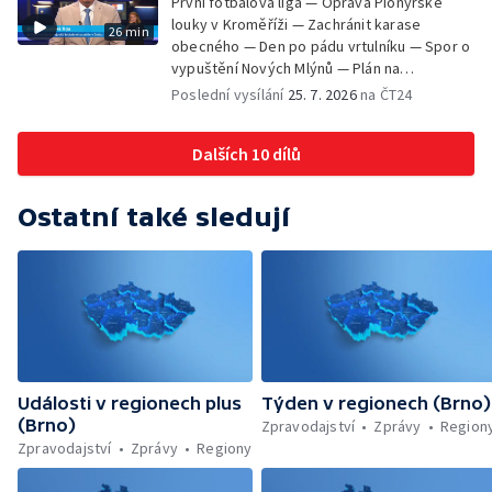
První fotbalová liga — Oprava Pionýrské
Nový seriál pro děti
louky v Kroměříži — Zachránit karase
26 min
obecného — Den po pádu vrtulníku — Spor o
vypuštění Nových Mlýnů — Plán na
odstranění ohořelé budovy — 52. ročník
Poslední vysílání
25. 7. 2026
na ČT24
Letní filmové školy — Energeticky
samostatné továrny
Dalších 10 dílů
Ostatní také sledují
Události v regionech plus
Týden v regionech (Brno)
(Brno)
Zpravodajství
Zprávy
Region
Zpravodajství
Zprávy
Regiony