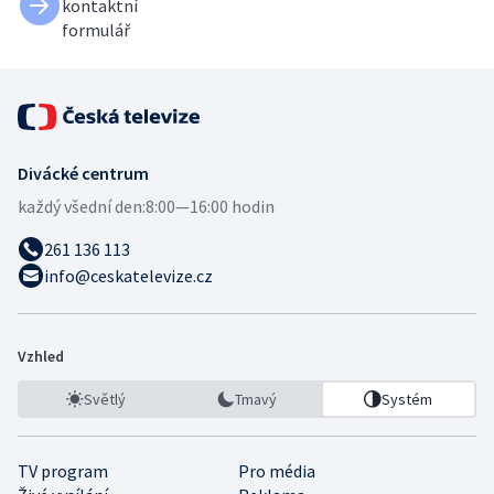
kontaktní
formulář
Divácké centrum
každý všední den:
8:00—16:00 hodin
261 136 113
info@ceskatelevize.cz
Vzhled
Světlý
Tmavý
Systém
TV program
Pro média