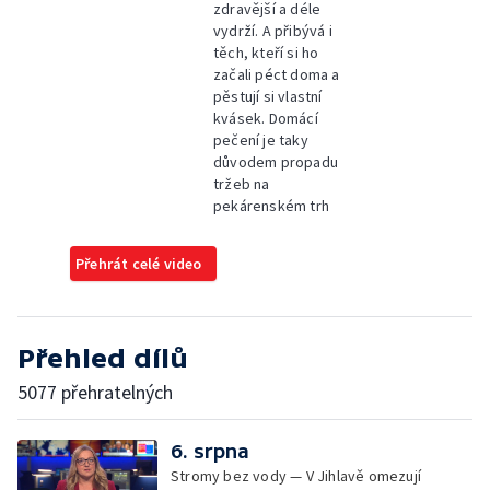
zdravější a déle
vydrží. A přibývá i
těch, kteří si ho
začali péct doma a
pěstují si vlastní
kvásek. Domácí
pečení je taky
důvodem propadu
tržeb na
pekárenském trh
Přehrát celé video
Přehled dílů
5077 přehratelných
6. srpna
Stromy bez vody — V Jihlavě omezují