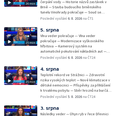
čerpání vody — Historie názvů zastávek v
26 min
Brně — Stavba budoucího brněnského
tunelu Vinohrady pokračuje — Soud se
žhářem zlínského baru — Odložení bourání
Poslední vysílání
6. 8. 2026
na ČT1
vyhořelé budovy ve Zlíně — 55. ročník Barum
Czech Rally Zlín — Začal 7. ročník festivalu
5. srpna
Pop Messe — Přestavba mostu v Hodoníně
Vlna veder pokračuje — Vlna veder
— Fenomén památníčků
pokračuje — Modernizace vyškovského
25 min
hřbitova — Kamerový systém na
automatické pokutování nákladních aut —
Demolice vyhořelé budovy ve Zlíně — Případ
Poslední vysílání
6. 8. 2026
na ČT24
popálení dítěte u soudu — Budoucnost
stadionu na Vyškovsku — Výstraha před
4. srpna
bouřkami — Brno hostí Mezinárodní kytarový
Teplotní rekord ve Strážnici — Zdravotní
festival — Očkování po kousnutí netopýrem
rizika vysokých teplot — Nové klimatizace v
25 min
dětské nemocnici — Příspěvky za přihlášení
k trvalému pobytu — Sběr hroznů na burčák
— Dokončení oprav vedení — Skončil termín
Poslední vysílání
5. 8. 2026
na ČT24
na odevzdání kandidátek — Nedostatek
vody v obcích — Vyschlá koryta potoků —
3. srpna
Sdílení strážníků na Brněnsku
Následky veder — Úhyn ryb v řece Dřevnici