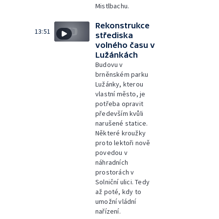
Mistlbachu.
Rekonstrukce
13:51
střediska
volného času v
Lužánkách
Budovu v
brněnském parku
Lužánky, kterou
vlastní město, je
potřeba opravit
především kvůli
narušené statice.
Některé kroužky
proto lektoři nově
povedou v
náhradních
prostorách v
Solniční ulici. Tedy
až poté, kdy to
umožní vládní
nařízení.