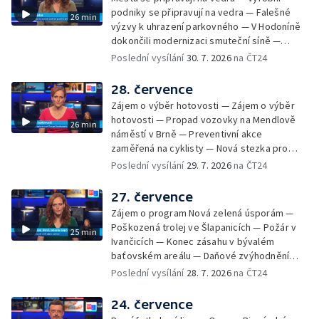
vyřazení absolventů Univerzity obran —
podniky se připravují na vedra — Falešné
26 min
Letní kurzy umění pro mladé — Mobilní
výzvy k uhrazení parkovného — V Hodoníně
kurníky pomáhají na poli
dokončili modernizaci smuteční síně —
Chybějící toalety u dětských hřišť —
Poslední vysílání
30. 7. 2026
na ČT24
Zadržování vody v krajině — Demolice
bývalého nákupního domu Letná — Končí 52.
28. července
ročník Letní filmové školy — 3. ročník
Zájem o výběr hotovosti — Zájem o výběr
komunitní akce Stůl ve středu — Cesta na
hotovosti — Propad vozovky na Mendlově
26 min
podporu paliativní péče
náměstí v Brně — Preventivní akce
zaměřená na cyklisty — Nová stezka pro
cyklisty na Zlínsku — Letecká linka mezi
Poslední vysílání
29. 7. 2026
na ČT24
Brnem a Frankfurtem — Vědci budou
pozorovat zatmění Slunce — Den AČFK na
27. července
Letní filmové škole — Milan Uhde slaví 90 let
Zájem o program Nová zelená úsporám —
— Rekonstrukce vojenského srubu
Poškozená trolej ve Šlapanicích — Požár v
25 min
Ivančicích — Konec zásahu v bývalém
baťovském areálu — Daňové zvýhodnění
vína — Výhružky na magistrátu v Olomouci —
Poslední vysílání
28. 7. 2026
na ČT24
Dohady kolem stavby parkoviště —
Brněnské týmy v první fotbalové lize —
24. července
Chystaná rekonstrukce bývalé věznice —