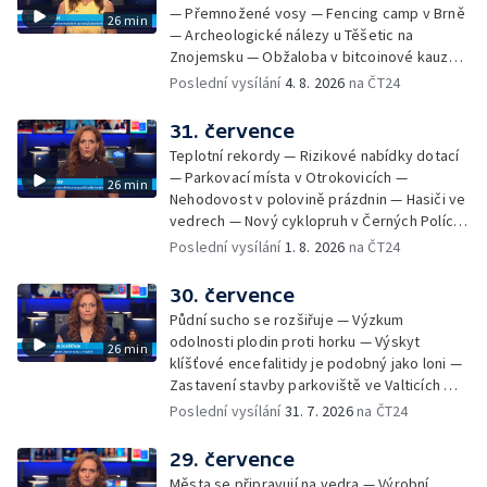
— Přemnožené vosy — Fencing camp v Brně
26 min
— Archeologické nálezy u Těšetic na
Znojemsku — Obžaloba v bitcoinové kauze
— Přestavba silnice přes Bzenec na
Poslední vysílání
4. 8. 2026
na ČT24
Hodonínsku — Skončilo dopravní omezení u
Zašové — Letní opravy divadel — Český hlas
31. července
ve vesmíru
Teplotní rekordy — Rizikové nabídky dotací
— Parkovací místa v Otrokovicích —
26 min
Nehodovost v polovině prázdnin — Hasiči ve
vedrech — Nový cyklopruh v Černých Polích
— Květinová výstava ve Věžkách
Poslední vysílání
1. 8. 2026
na ČT24
30. července
Půdní sucho se rozšiřuje — Výzkum
odolnosti plodin proti horku — Výskyt
26 min
klíšťové encefalitidy je podobný jako loni —
Zastavení stavby parkoviště ve Valticích —
Spor o lokalitu lesa v Rožnově pod
Poslední vysílání
31. 7. 2026
na ČT24
Radhoštěm — Dopady horka na lidský
organismus — Kybernetický incident na
29. července
Masarykově univerzitě — Slavnostní
Města se připravují na vedra — Výrobní