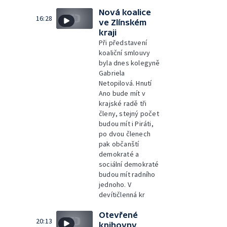
Nová koalice
16:28
ve Zlínském
kraji
Při představení
koaliční smlouvy
byla dnes kolegyně
Gabriela
Netopilová. Hnutí
Ano bude mít v
krajské radě tři
členy, stejný počet
budou mít i Piráti,
po dvou členech
pak občanští
demokraté a
sociální demokraté
budou mít radního
jednoho. V
devítičlenná kr
Otevřené
20:13
knihovny