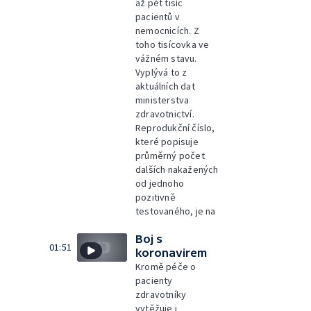
až pět tisíc
pacientů v
nemocnicích. Z
toho tisícovka ve
vážném stavu.
Vyplývá to z
aktuálních dat
ministerstva
zdravotnictví.
Reprodukční číslo,
které popisuje
průměrný počet
dalších nakažených
od jednoho
pozitivně
testovaného, je na
Boj s
01:51
koronavirem
Kromě péče o
pacienty
zdravotníky
vytěžuje i