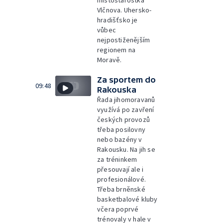
místostarostka
Vlčnova. Uhersko-
hradišťsko je
vůbec
nejpostiženějším
regionem na
Moravě.
Za sportem do
09:48
Rakouska
Řada jihomoravanů
využívá po zavření
českých provozů
třeba posilovny
nebo bazény v
Rakousku. Na jih se
za tréninkem
přesouvají ale i
profesionálové.
Třeba brněnské
basketbalové kluby
včera poprvé
trénovaly v hale v