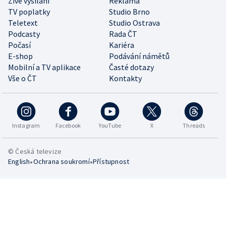
Živé vysílání
Reklama
TV poplatky
Studio Brno
Teletext
Studio Ostrava
Podcasty
Rada ČT
Počasí
Kariéra
E-shop
Podávání námětů
Mobilní a TV aplikace
Časté dotazy
Vše o ČT
Kontakty
Instagram
Facebook
YouTube
X
Threads
© Česká televize
•
•
English
Ochrana soukromí
Přístupnost