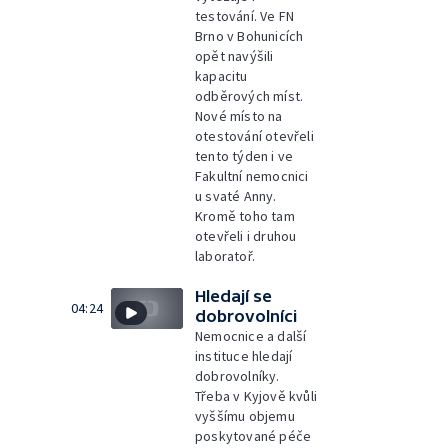
testování. Ve FN
Brno v Bohunicích
opět navýšili
kapacitu
odběrových míst.
Nové místo na
otestování otevřeli
tento týden i ve
Fakultní nemocnici
u svaté Anny.
Kromě toho tam
otevřeli i druhou
laboratoř.
Hledají se
04:24
dobrovolníci
Nemocnice a další
instituce hledají
dobrovolníky.
Třeba v Kyjově kvůli
vyššímu objemu
poskytované péče