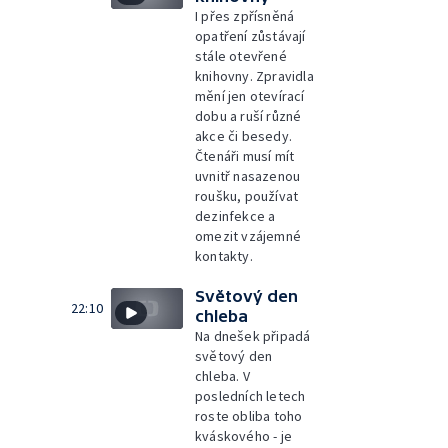
I přes zpřísněná
opatření zůstávají
stále otevřené
knihovny. Zpravidla
mění jen otevírací
dobu a ruší různé
akce či besedy.
Čtenáři musí mít
uvnitř nasazenou
roušku, používat
dezinfekce a
omezit vzájemné
kontakty.
Světový den
22:10
chleba
Na dnešek připadá
světový den
chleba. V
posledních letech
roste obliba toho
kváskového - je