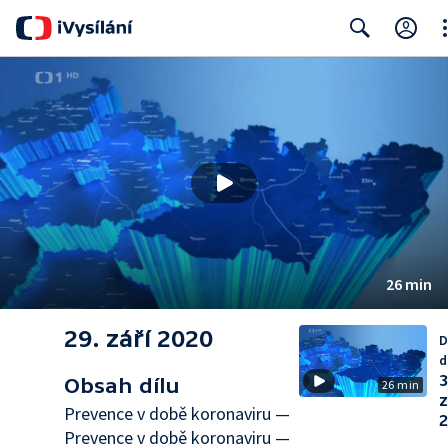
Cl
Search
26 min
29. září 2020
D
d
3
Obsah dílu
26 min
z
Prevence v době koronaviru —
Prevence v době koronaviru —