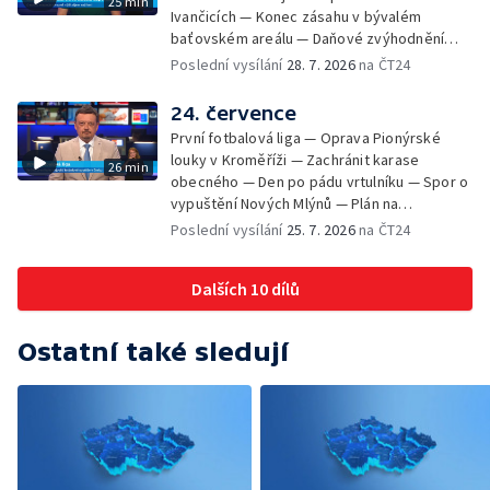
25 min
Ivančicích — Konec zásahu v bývalém
baťovském areálu — Daňové zvýhodnění
vína — Výhružky na magistrátu v Olomouci —
Poslední vysílání
28. 7. 2026
na ČT24
Dohady kolem stavby parkoviště —
Brněnské týmy v první fotbalové lize —
24. července
Chystaná rekonstrukce bývalé věznice —
První fotbalová liga — Oprava Pionýrské
Nový seriál pro děti
louky v Kroměříži — Zachránit karase
26 min
obecného — Den po pádu vrtulníku — Spor o
vypuštění Nových Mlýnů — Plán na
odstranění ohořelé budovy — 52. ročník
Poslední vysílání
25. 7. 2026
na ČT24
Letní filmové školy — Energeticky
samostatné továrny
Dalších 10 dílů
Ostatní také sledují