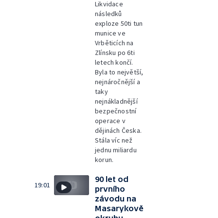
Likvidace
následků
exploze 50ti tun
munice ve
Vrběticích na
Zlínsku po 6ti
letech končí.
Byla to největší,
nejnáročnější a
taky
nejnákladnější
bezpečnostní
operace v
dějinách Česka.
Stála víc než
jednu miliardu
korun.
90 let od
19:01
prvního
závodu na
Masarykově