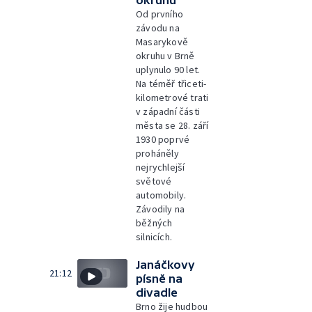
okruhu
Od prvního
závodu na
Masarykově
okruhu v Brně
uplynulo 90 let.
Na téměř třiceti-
kilometrové trati
v západní části
města se 28. září
1930 poprvé
proháněly
nejrychlejší
světové
automobily.
Závodily na
běžných
silnicích.
Janáčkovy
21:12
písně na
divadle
Brno žije hudbou