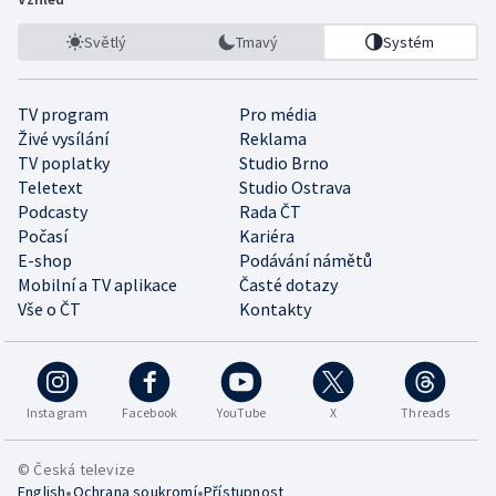
Světlý
Tmavý
Systém
TV program
Pro média
Živé vysílání
Reklama
TV poplatky
Studio Brno
Teletext
Studio Ostrava
Podcasty
Rada ČT
Počasí
Kariéra
E-shop
Podávání námětů
Mobilní a TV aplikace
Časté dotazy
Vše o ČT
Kontakty
Instagram
Facebook
YouTube
X
Threads
© Česká televize
•
•
English
Ochrana soukromí
Přístupnost