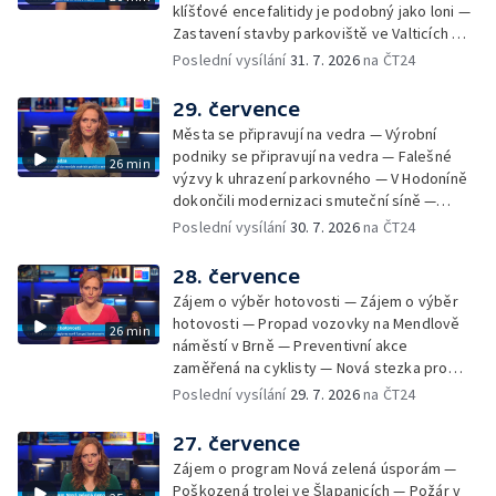
klíšťové encefalitidy je podobný jako loni —
Zastavení stavby parkoviště ve Valticích —
Spor o lokalitu lesa v Rožnově pod
Poslední vysílání
31. 7. 2026
na ČT24
Radhoštěm — Dopady horka na lidský
organismus — Kybernetický incident na
29. července
Masarykově univerzitě — Slavnostní
Města se připravují na vedra — Výrobní
vyřazení absolventů Univerzity obran —
podniky se připravují na vedra — Falešné
26 min
Letní kurzy umění pro mladé — Mobilní
výzvy k uhrazení parkovného — V Hodoníně
kurníky pomáhají na poli
dokončili modernizaci smuteční síně —
Chybějící toalety u dětských hřišť —
Poslední vysílání
30. 7. 2026
na ČT24
Zadržování vody v krajině — Demolice
bývalého nákupního domu Letná — Končí 52.
28. července
ročník Letní filmové školy — 3. ročník
Zájem o výběr hotovosti — Zájem o výběr
komunitní akce Stůl ve středu — Cesta na
hotovosti — Propad vozovky na Mendlově
26 min
podporu paliativní péče
náměstí v Brně — Preventivní akce
zaměřená na cyklisty — Nová stezka pro
cyklisty na Zlínsku — Letecká linka mezi
Poslední vysílání
29. 7. 2026
na ČT24
Brnem a Frankfurtem — Vědci budou
pozorovat zatmění Slunce — Den AČFK na
27. července
Letní filmové škole — Milan Uhde slaví 90 let
Zájem o program Nová zelená úsporám —
— Rekonstrukce vojenského srubu
Poškozená trolej ve Šlapanicích — Požár v