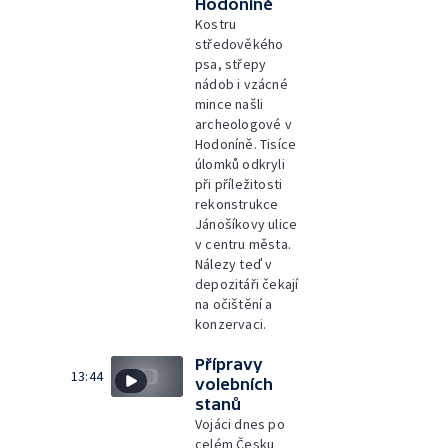
Hodoníně
Kostru
středověkého
psa, střepy
nádob i vzácné
mince našli
archeologové v
Hodoníně. Tisíce
úlomků odkryli
při příležitosti
rekonstrukce
Jánošíkovy ulice
v centru města.
Nálezy teď v
depozitáři čekají
na očištění a
konzervaci.
Přípravy
13:44
volebních
stanů
Vojáci dnes po
celém Česku