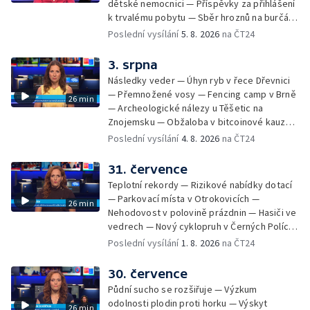
dětské nemocnici — Příspěvky za přihlášení
k trvalému pobytu — Sběr hroznů na burčák
— Dokončení oprav vedení — Skončil termín
Poslední vysílání
5. 8. 2026
na ČT24
na odevzdání kandidátek — Nedostatek
vody v obcích — Vyschlá koryta potoků —
3. srpna
Sdílení strážníků na Brněnsku
Následky veder — Úhyn ryb v řece Dřevnici
— Přemnožené vosy — Fencing camp v Brně
26 min
— Archeologické nálezy u Těšetic na
Znojemsku — Obžaloba v bitcoinové kauze
— Přestavba silnice přes Bzenec na
Poslední vysílání
4. 8. 2026
na ČT24
Hodonínsku — Skončilo dopravní omezení u
Zašové — Letní opravy divadel — Český hlas
31. července
ve vesmíru
Teplotní rekordy — Rizikové nabídky dotací
— Parkovací místa v Otrokovicích —
26 min
Nehodovost v polovině prázdnin — Hasiči ve
vedrech — Nový cyklopruh v Černých Polích
— Květinová výstava ve Věžkách
Poslední vysílání
1. 8. 2026
na ČT24
30. července
Půdní sucho se rozšiřuje — Výzkum
odolnosti plodin proti horku — Výskyt
26 min