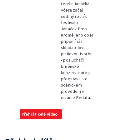
Leoše Janáčka -
včera začal
sedmý ročník
festivalu
Janáček Brno.
Kromě jeho oper
připomíná i
skladatelovu
písňovou tvorbu
- posluchači
brněnské
konzervatoře ji
představili ve
scénickém
provedení v
divadle Reduta.
Přehrát celé video