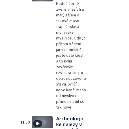
Hodně černé
zvěře v lesích a
malý zájem o
takové maso
trápí české a
moravské
myslivce. Odbyt
přitom během
jarních měsíců
ještě dále klesl
a to kvůli
zavřeným
restauracím po
dobu nouzového
stavu. Srnčí
nebo kančí maso
od myslivce
přímo na stůl se
tak nově
Archeologic
11:50
ké nálezy v