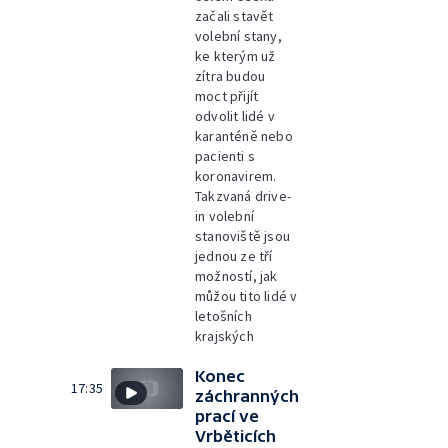
začali stavět
volební stany,
ke kterým už
zítra budou
moct přijít
odvolit lidé v
karanténě nebo
pacienti s
koronavirem.
Takzvaná drive-
in volební
stanoviště jsou
jednou ze tří
možností, jak
můžou tito lidé v
letošních
krajských
Konec
17:35
záchranných
prací ve
Vrběticích