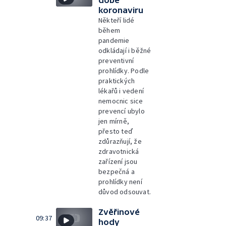
době
koronaviru
Někteří lidé
během
pandemie
odkládají i běžné
preventivní
prohlídky. Podle
praktických
lékařů i vedení
nemocnic sice
prevencí ubylo
jen mírně,
přesto teď
zdůrazňují, že
zdravotnická
zařízení jsou
bezpečná a
prohlídky není
důvod odsouvat.
Zvěřinové
09:37
hody