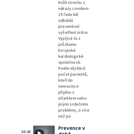
Kvůli strachu z
nákazy covidem-
19 řada lidí
odkládá
preventivní
vyšetření srdce.
Vyplývá to z
průzkumu
Evropské
kardiologické
společnosti.
Podle něj klesl
počet pacientů,
kteří do
nemocnice
přijdou s
infarktem nebo
jinými srdečními
problémy, o více
než po
Prevence v
04:48