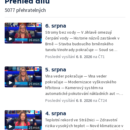
Přehled dílů
5077 přehratelných
6. srpna
Stromy bez vody — V Jihlavě omezují
čerpání vody — Historie názvů zastávek v
26 min
Brně — Stavba budoucího brněnského
tunelu Vinohrady pokračuje — Soud se
žhářem zlínského baru — Odložení bourání
Poslední vysílání
6. 8. 2026
na ČT1
vyhořelé budovy ve Zlíně — 55. ročník Barum
Czech Rally Zlín — Začal 7. ročník festivalu
5. srpna
Pop Messe — Přestavba mostu v Hodoníně
Vlna veder pokračuje — Vlna veder
— Fenomén památníčků
pokračuje — Modernizace vyškovského
25 min
hřbitova — Kamerový systém na
automatické pokutování nákladních aut —
Demolice vyhořelé budovy ve Zlíně — Případ
Poslední vysílání
6. 8. 2026
na ČT24
popálení dítěte u soudu — Budoucnost
stadionu na Vyškovsku — Výstraha před
4. srpna
bouřkami — Brno hostí Mezinárodní kytarový
Teplotní rekord ve Strážnici — Zdravotní
festival — Očkování po kousnutí netopýrem
rizika vysokých teplot — Nové klimatizace v
25 min