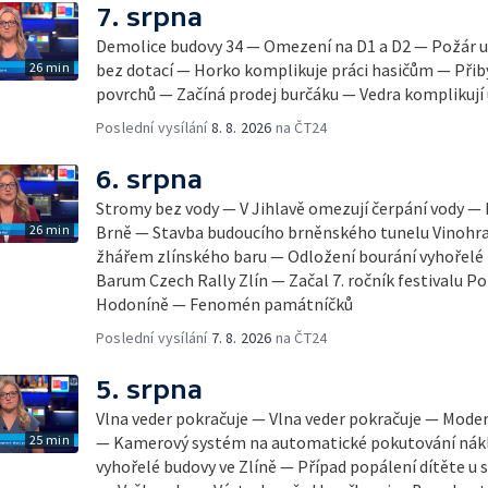
7. srpna
Demolice budovy 34 — Omezení na D1 a D2 — Požár u
26 min
bez dotací — Horko komplikuje práci hasičům — Přib
povrchů — Začíná prodej burčáku — Vedra komplikují
Poslední vysílání
8. 8. 2026
na ČT24
6. srpna
Stromy bez vody — V Jihlavě omezují čerpání vody — 
26 min
Brně — Stavba budoucího brněnského tunelu Vinohra
žhářem zlínského baru — Odložení bourání vyhořelé b
Barum Czech Rally Zlín — Začal 7. ročník festivalu 
Hodoníně — Fenomén památníčků
Poslední vysílání
7. 8. 2026
na ČT24
5. srpna
Vlna veder pokračuje — Vlna veder pokračuje — Mode
25 min
— Kamerový systém na automatické pokutování nák
vyhořelé budovy ve Zlíně — Případ popálení dítěte u