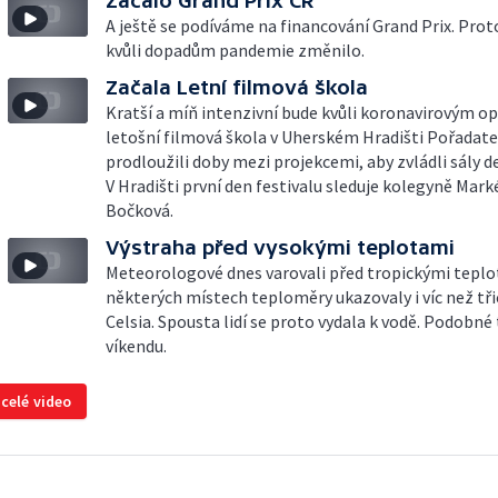
Začalo Grand Prix ČR
A ještě se podíváme na financování Grand Prix. Proto
kvůli dopadům pandemie změnilo.
Začala Letní filmová škola
Kratší a míň intenzivní bude kvůli koronavirovým o
letošní filmová škola v Uherském Hradišti Pořadate
prodloužili doby mezi projekcemi, aby zvládli sály d
V Hradišti první den festivalu sleduje kolegyně Mark
Bočková.
Výstraha před vysokými teplotami
Meteorologové dnes varovali před tropickými teplo
některých místech teploměry ukazovaly i víc než tř
Celsia. Spousta lidí se proto vydala k vodě. Podobné
víkendu.
 celé video