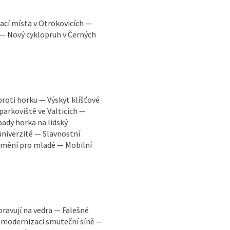
ací místa v Otrokovicích —
 — Nový cyklopruh v Černých
proti horku — Výskyt klíšťové
parkoviště ve Valticích —
ady horka na lidský
niverzitě — Slavnostní
 umění pro mladé — Mobilní
pravují na vedra — Falešné
 modernizaci smuteční síně —