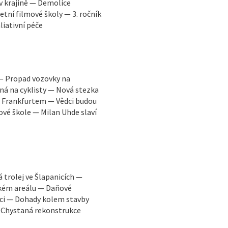
 v krajině — Demolice
tní filmové školy — 3. ročník
liativní péče
 — Propad vozovky na
á na cyklisty — Nová stezka
a Frankfurtem — Vědci budou
vé škole — Milan Uhde slaví
trolej ve Šlapanicích —
ském areálu — Daňové
ci — Dohady kolem stavby
— Chystaná rekonstrukce