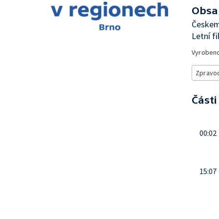
Obsa
Českem
Letní f
Vyroben
Zpravod
Části
00:02
15:07