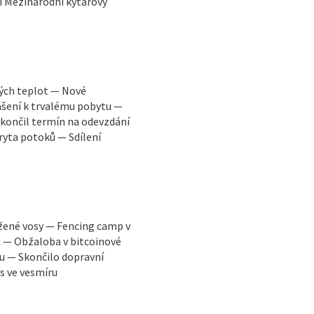
í Mezinárodní kytarový
kých teplot — Nové
ášení k trvalému pobytu —
končil termín na odevzdání
ryta potoků — Sdílení
žené vosy — Fencing camp v
u — Obžaloba v bitcoinové
u — Skončilo dopravní
s ve vesmíru