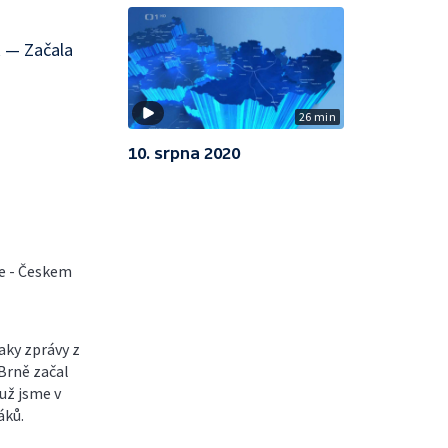
R — Začala
26 min
10. srpna 2020
e - Českem
aky zprávy z
 Brně začal
už jsme v
áků.