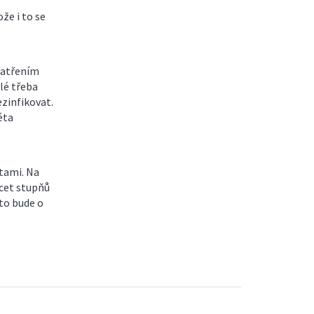
že i to se
patřením
lé třeba
ezinfikovat.
éta
tami. Na
icet stupňů
 to bude o