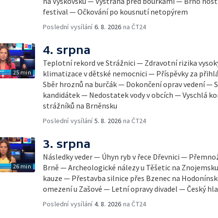
na Vyškovsku — Výstraha před bouřkami — Brno host
festival — Očkování po kousnutí netopýrem
Poslední vysílání
6. 8. 2026
na ČT24
4. srpna
Teplotní rekord ve Strážnici — Zdravotní rizika vyso
25 min
klimatizace v dětské nemocnici — Příspěvky za přihl
Sběr hroznů na burčák — Dokončení oprav vedení — S
kandidátek — Nedostatek vody v obcích — Vyschlá ko
strážníků na Brněnsku
Poslední vysílání
5. 8. 2026
na ČT24
3. srpna
Následky veder — Úhyn ryb v řece Dřevnici — Přemno
26 min
Brně — Archeologické nálezy u Těšetic na Znojemsk
kauze — Přestavba silnice přes Bzenec na Hodonínsk
omezení u Zašové — Letní opravy divadel — Český hla
Poslední vysílání
4. 8. 2026
na ČT24