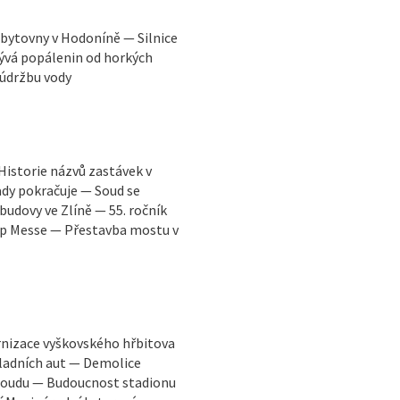
bytovny v Hodoníně — Silnice
ývá popálenin od horkých
 údržbu vody
Historie názvů zastávek v
dy pokračuje — Soud se
udovy ve Zlíně — 55. ročník
Pop Messe — Přestavba mostu v
rnizace vyškovského hřbitova
ladních aut — Demolice
 soudu — Budoucnost stadionu