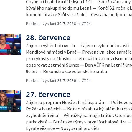
Chybějící toalety u dětských hřišť — Zadržování vody
bývalého nákupního domu Letná — Končí 52. ročník Le
komunitní akce Stůl ve středu — Cesta na podporu pa
Poslední vysílání
30. 7. 2026
na ČT24
28. července
Zájem o výběr hotovosti — Zájem o výběr hotovosti
26 min
Mendlově náměstí v Brně — Preventivní akce zaměřen
pro cyklisty na Zlínsku — Letecká linka mezi Brnem 
pozorovat zatmění Slunce — Den AČFK na Letní filmo
90 let — Rekonstrukce vojenského srubu
Poslední vysílání
29. 7. 2026
na ČT24
27. července
Zájem o program Nová zelená úsporám — Poškozená 
25 min
Požár v Ivančicích — Konec zásahu v bývalém baťov
zvýhodnění vína — Výhružky na magistrátu v Olomou
parkoviště — Brněnské týmy v první fotbalové lize 
bývalé věznice — Nový seriál pro děti