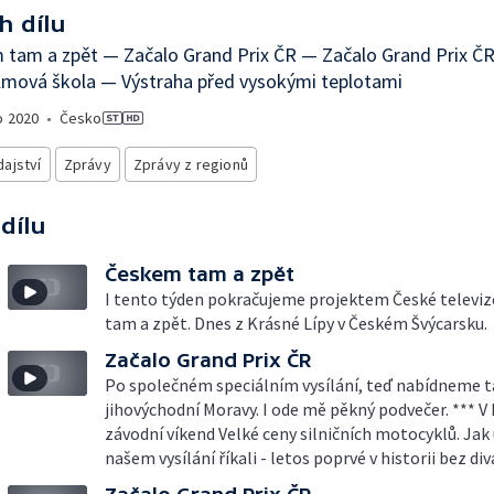
h dílu
 tam a zpět — Začalo Grand Prix ČR — Začalo Grand Prix Č
ilmová škola — Výstraha před vysokými teplotami
o
2020
•
Česko
ajství
Zprávy
Zprávy z regionů
 dílu
Českem tam a zpět
I tento týden pokračujeme projektem České televiz
tam a zpět. Dnes z Krásné Lípy v Českém Švýcarsku.
Začalo Grand Prix ČR
Po společném speciálním vysílání, teď nabídneme t
jihovýchodní Moravy. I ode mě pěkný podvečer. *** V
závodní víkend Velké ceny silničních motocyklů. Jak 
našem vysílání říkali - letos poprvé v historii bez div