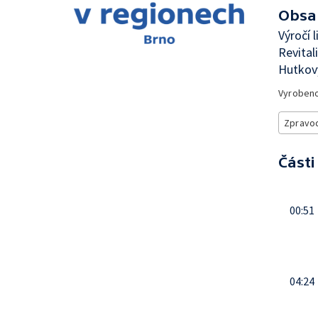
Obsa
Výročí 
Revital
Hutkov
Vyroben
Zpravod
Části
00:51
04:24