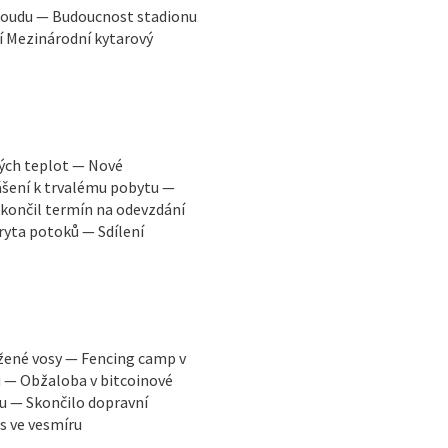
 soudu — Budoucnost stadionu
í Mezinárodní kytarový
kých teplot — Nové
ášení k trvalému pobytu —
končil termín na odevzdání
ryta potoků — Sdílení
žené vosy — Fencing camp v
u — Obžaloba v bitcoinové
u — Skončilo dopravní
s ve vesmíru