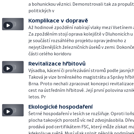
a bohunickou věznici. Demonstrovali tak za propušt
politických v
Komplikace v dopravě
Až hodinové zpoždění nabírají vlaky mezi Vsetínem
Za zpožděním stojí oprava kolejiště v Dluhonicích u
je součástí rozsáhlého projektu oprav jednoho z
nejvytíženějších železničních úseků v zemi. Dokonče
části celého koridoru
Revitalizace hřbitovů
Výsadba, kácení či prořezávání stromů podle jasných
Taková je vize brněnského magistrátu a Správy hřb
Brna. Proto nechali zpracovat koncepci revitalizace
cest na ústředním hřbitově. Její první polovina vzni
letos. Pr
Ekologické hospodaření
Šetrné hospodaření v lesích se rozšiřuje. Oproti loň
plocha takových porostů víc než zdvojnásobila. Dřev
prodává pod certifikátem FSC, který může získat maj
kdekoliv ve světě. Musí však splnit několik podmínek