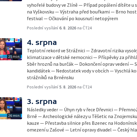
vyhořelé budovy ve Zlíně — Případ popálení dítěte u
na Vyškovsku — Výstraha před bouřkami — Brno host
festival — Očkování po kousnutí netopýrem
Poslední vysílání
6. 8. 2026
na ČT24
4. srpna
Teplotní rekord ve Strážnici — Zdravotní rizika vyso
25 min
klimatizace v dětské nemocnici — Příspěvky za přihl
Sběr hroznů na burčák — Dokončení oprav vedení — S
kandidátek — Nedostatek vody v obcích — Vyschlá ko
strážníků na Brněnsku
Poslední vysílání
5. 8. 2026
na ČT24
3. srpna
Následky veder — Úhyn ryb v řece Dřevnici — Přemno
26 min
Brně — Archeologické nálezy u Těšetic na Znojemsk
kauze — Přestavba silnice přes Bzenec na Hodonínsk
omezení u Zašové — Letní opravy divadel — Český hla