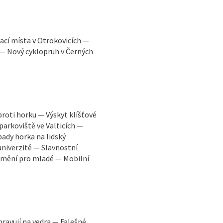
ací místa v Otrokovicích —
 — Nový cyklopruh v Černých
proti horku — Výskyt klíšťové
parkoviště ve Valticích —
ady horka na lidský
niverzitě — Slavnostní
 umění pro mladé — Mobilní
pravují na vedra — Falešné