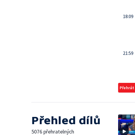
18:09
21:59
Přehrát
Přehled dílů
5076 přehratelných