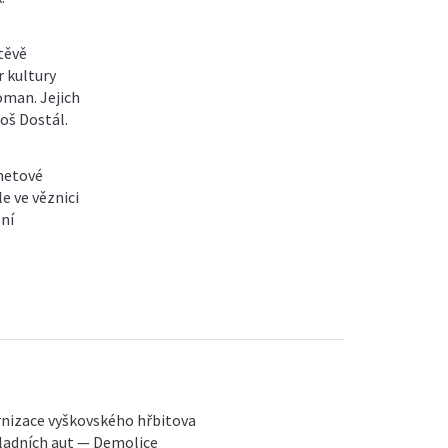
těvě
r kultury
oman. Jejich
oš Dostál.
ametové
 ve věznici
sní
rnizace vyškovského hřbitova
ladních aut — Demolice