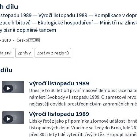
h dílu
listopadu 1989 — Výročí listopadu 1989 — Komplikace v dop
izace hřbitovů — Ekologické hospodaření — Ministři na Zlín
y písně doplněné tancem
o
2019
•
Česko
ajství
Zprávy
Zprávy z regionů
 dílu
Výročí listopadu 1989
Dnes je to 30 let od první masové demonstrace na
náměstí Svobody v listopadu 1989. O sametové revolu
nejčastěji dovídali prostřednictvím zahraničních méd
Výročí listopadu 1989
Lidský řetěz jako připomínka zlomové události brn
listopadových dějin. Vracíme se tedy do Brna, kde 26
před 30ti lety lidé vytvořili živý řetěz. Propojil nám