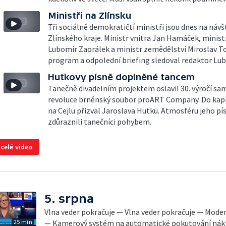
Ministři na Zlínsku
Tři sociálně demokratičtí ministři jsou dnes na návš
Zlínského kraje. Ministr vnitra Jan Hamáček, minist
Lubomír Zaorálek a ministr zemědělství Miroslav T
program a odpolední briefing sledoval redaktor Lub
Hutkovy písně doplněné tancem
Tanečně divadelním projektem oslavil 30. výročí s
revoluce brněnský soubor proART Company. Do kaple
na Cejlu přizval Jaroslava Hutku. Atmosféru jeho pí
zdůraznili tanečníci pohybem.
 celé video
5. srpna
Vlna veder pokračuje — Vlna veder pokračuje — Mode
25 min
— Kamerový systém na automatické pokutování nák