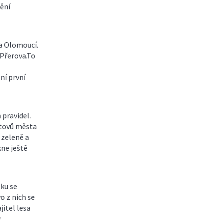
ění
 a Olomoucí.
 Přerova.To
ní první
 pravidel.
itovů města
 zeleně a
kne ještě
sku se
o z nich se
itel lesa
.