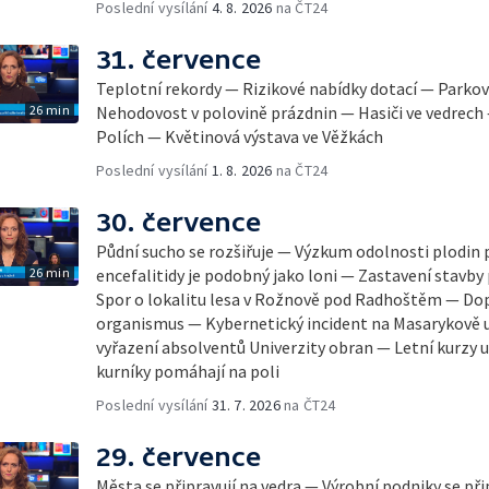
Poslední vysílání
4. 8. 2026
na ČT24
31. července
Teplotní rekordy — Rizikové nabídky dotací — Parkov
26 min
Nehodovost v polovině prázdnin — Hasiči ve vedrech
Polích — Květinová výstava ve Věžkách
Poslední vysílání
1. 8. 2026
na ČT24
30. července
Půdní sucho se rozšiřuje — Výzkum odolnosti plodin 
26 min
encefalitidy je podobný jako loni — Zastavení stavby 
Spor o lokalitu lesa v Rožnově pod Radhoštěm — Dop
organismus — Kybernetický incident na Masarykově u
vyřazení absolventů Univerzity obran — Letní kurzy
kurníky pomáhají na poli
Poslední vysílání
31. 7. 2026
na ČT24
29. července
Města se připravují na vedra — Výrobní podniky se při