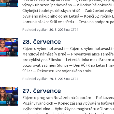
26 min
výzvy k uhrazení parkovného — V Hodoníně dokončili
Chybějící toalety u dětských hřišť — Zadržování vody
bývalého nákupního domu Letná — Končí 52. ročník Le
komunitní akce Stůl ve středu — Cesta na podporu pa
Poslední vysílání
30. 7. 2026
na ČT24
28. července
Zájem o výběr hotovosti — Zájem o výběr hotovosti
26 min
Mendlově náměstí v Brně — Preventivní akce zaměřen
pro cyklisty na Zlínsku — Letecká linka mezi Brnem 
pozorovat zatmění Slunce — Den AČFK na Letní filmo
90 let — Rekonstrukce vojenského srubu
Poslední vysílání
29. 7. 2026
na ČT24
27. července
Zájem o program Nová zelená úsporám — Poškozená 
25 min
Požár v Ivančicích — Konec zásahu v bývalém baťov
zvýhodnění vína — Výhružky na magistrátu v Olomou