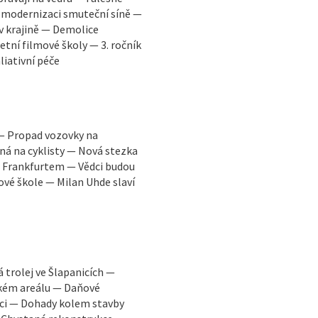
 modernizaci smuteční síně —
 v krajině — Demolice
tní filmové školy — 3. ročník
liativní péče
 — Propad vozovky na
á na cyklisty — Nová stezka
a Frankfurtem — Vědci budou
vé škole — Milan Uhde slaví
trolej ve Šlapanicích —
ském areálu — Daňové
ci — Dohady kolem stavby