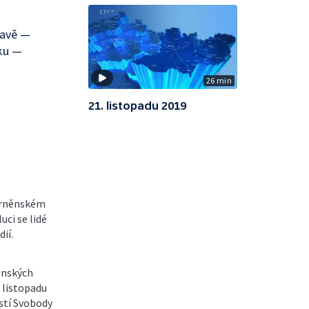
ravě —
sku —
26 min
21. listopadu 2019
 brněnském
ci se lidé
ií.
ěnských
. listopadu
ěstí Svobody