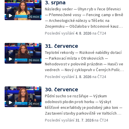
vody v obcích — Vyschlá koryta potoků —
3. srpna
Sdílení strážníků na Brněnsku
Následky veder — Úhyn ryb v řece Dřevnici
— Přemnožené vosy — Fencing camp v Brně
26 min
— Archeologické nálezy u Těšetic na
Znojemsku — Obžaloba v bitcoinové kauze
— Přestavba silnice přes Bzenec na
Poslední vysílání
4. 8. 2026
na ČT24
Hodonínsku — Skončilo dopravní omezení u
Zašové — Letní opravy divadel — Český hlas
31. července
ve vesmíru
Teplotní rekordy — Rizikové nabídky dotací
— Parkovací místa v Otrokovicích —
26 min
Nehodovost v polovině prázdnin — Hasiči ve
vedrech — Nový cyklopruh v Černých Polích
— Květinová výstava ve Věžkách
Poslední vysílání
1. 8. 2026
na ČT24
30. července
Půdní sucho se rozšiřuje — Výzkum
odolnosti plodin proti horku — Výskyt
26 min
klíšťové encefalitidy je podobný jako loni —
Zastavení stavby parkoviště ve Valticích —
Spor o lokalitu lesa v Rožnově pod
Poslední vysílání
31. 7. 2026
na ČT24
Radhoštěm — Dopady horka na lidský