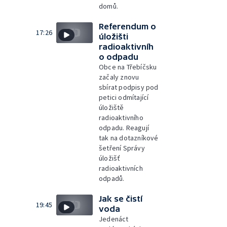
domů.
Referendum o
17:26
úložišti
radioaktivníh
o odpadu
Obce na Třebíčsku
začaly znovu
sbírat podpisy pod
petici odmítající
úložiště
radioaktivního
odpadu. Reagují
tak na dotazníkové
šetření Správy
úložišť
radioaktivních
odpadů.
Jak se čistí
19:45
voda
Jedenáct