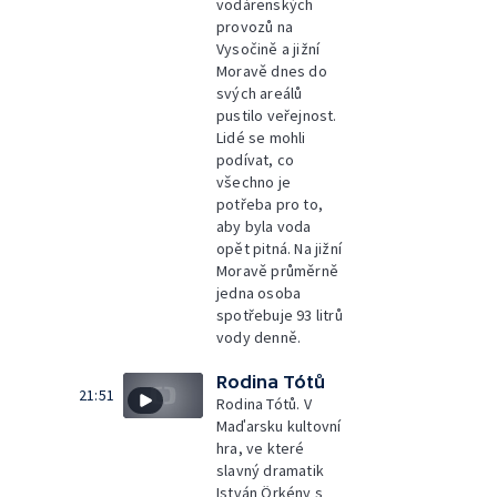
vodárenských
provozů na
Vysočině a jižní
Moravě dnes do
svých areálů
pustilo veřejnost.
Lidé se mohli
podívat, co
všechno je
potřeba pro to,
aby byla voda
opět pitná. Na jižní
Moravě průměrně
jedna osoba
spotřebuje 93 litrů
vody denně.
Rodina Tótů
21:51
Rodina Tótů. V
Maďarsku kultovní
hra, ve které
slavný dramatik
István Örkény s