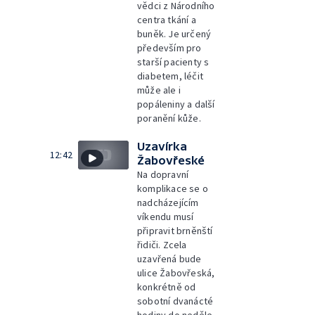
vědci z Národního
centra tkání a
buněk. Je určený
především pro
starší pacienty s
diabetem, léčit
může ale i
popáleniny a další
poranění kůže.
Uzavírka
12:42
Žabovřeské
Na dopravní
komplikace se o
nadcházejícím
víkendu musí
připravit brněnští
řidiči. Zcela
uzavřená bude
ulice Žabovřeská,
konkrétně od
sobotní dvanácté