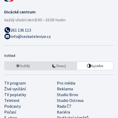
Divácké centrum
každý všední den:
8:00—16:00 hodin
261 136 113
info@ceskatelevize.cz
Vzhled
Světlý
Tmavý
Systém
TV program
Pro média
Živé vysílání
Reklama
TV poplatky
Studio Brno
Teletext
Studio Ostrava
Podcasty
Rada ČT
Počasí
Kariéra
E-shop
Podávání námětů