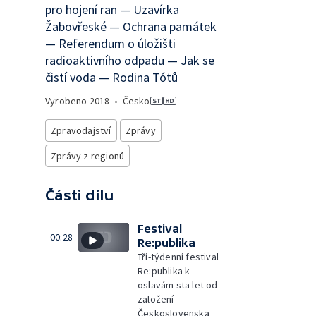
pro hojení ran — Uzavírka
Žabovřeské — Ochrana památek
— Referendum o úložišti
radioaktivního odpadu — Jak se
čistí voda — Rodina Tótů
Vyrobeno
2018
•
Česko
Zpravodajství
Zprávy
Zprávy z regionů
Části dílu
Festival
00:28
Re:publika
Tří-týdenní festival
Re:publika k
oslavám sta let od
založení
Československa