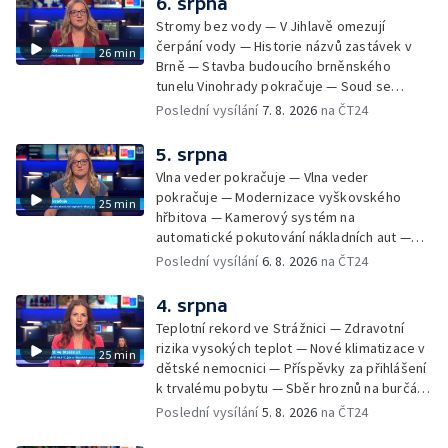
6. srpna
Stromy bez vody — V Jihlavě omezují
čerpání vody — Historie názvů zastávek v
26 min
Brně — Stavba budoucího brněnského
tunelu Vinohrady pokračuje — Soud se
žhářem zlínského baru — Odložení bourání
Poslední vysílání
7. 8. 2026
na ČT24
vyhořelé budovy ve Zlíně — 55. ročník Barum
Czech Rally Zlín — Začal 7. ročník festivalu
5. srpna
Pop Messe — Přestavba mostu v Hodoníně
Vlna veder pokračuje — Vlna veder
— Fenomén památníčků
pokračuje — Modernizace vyškovského
25 min
hřbitova — Kamerový systém na
automatické pokutování nákladních aut —
Demolice vyhořelé budovy ve Zlíně — Případ
Poslední vysílání
6. 8. 2026
na ČT24
popálení dítěte u soudu — Budoucnost
stadionu na Vyškovsku — Výstraha před
4. srpna
bouřkami — Brno hostí Mezinárodní kytarový
Teplotní rekord ve Strážnici — Zdravotní
festival — Očkování po kousnutí netopýrem
rizika vysokých teplot — Nové klimatizace v
25 min
dětské nemocnici — Příspěvky za přihlášení
k trvalému pobytu — Sběr hroznů na burčák
— Dokončení oprav vedení — Skončil termín
Poslední vysílání
5. 8. 2026
na ČT24
na odevzdání kandidátek — Nedostatek