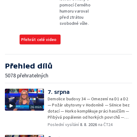
pomocí černého
humoru varoval
před ztrátou
svobodné vůle.
Přehrát celé video
Přehled dílů
5078 přehratelných
7. srpna
Demolice budovy 34 — Omezení na D1 a D2
— Požár ubytovny v Hodoníně — Silnice bez
26 min
dotací — Horko komplikuje práci hasičům —
Přibývá popálenin od horkých povrchů —
Začíná prodej burčáku — Vedra komplikují
Poslední vysílání
8. 8. 2026
na ČT24
údržbu vody