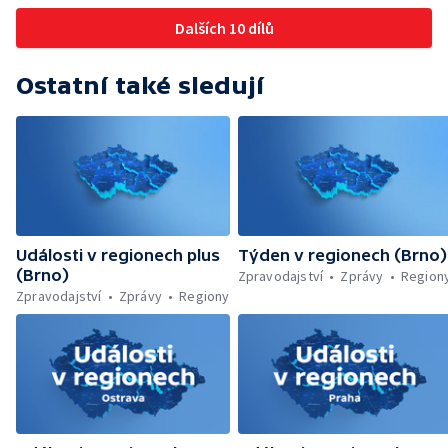
Brněnské týmy v první fotbalové lize —
Dalších 10 dílů
Chystaná rekonstrukce bývalé věznice —
Nový seriál pro děti
Ostatní také sledují
Události v regionech plus
Týden v regionech (Brno)
(Brno)
Zpravodajství
Zprávy
Region
Zpravodajství
Zprávy
Regiony