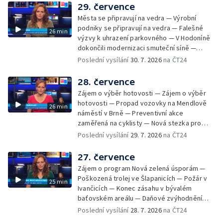
organismus — Kybernetický incident na
29. července
Masarykově univerzitě — Slavnostní
Města se připravují na vedra — Výrobní
vyřazení absolventů Univerzity obran —
podniky se připravují na vedra — Falešné
26 min
Letní kurzy umění pro mladé — Mobilní
výzvy k uhrazení parkovného — V Hodoníně
kurníky pomáhají na poli
dokončili modernizaci smuteční síně —
Chybějící toalety u dětských hřišť —
Poslední vysílání
30. 7. 2026
na ČT24
Zadržování vody v krajině — Demolice
bývalého nákupního domu Letná — Končí 52.
28. července
ročník Letní filmové školy — 3. ročník
Zájem o výběr hotovosti — Zájem o výběr
komunitní akce Stůl ve středu — Cesta na
hotovosti — Propad vozovky na Mendlově
26 min
podporu paliativní péče
náměstí v Brně — Preventivní akce
zaměřená na cyklisty — Nová stezka pro
cyklisty na Zlínsku — Letecká linka mezi
Poslední vysílání
29. 7. 2026
na ČT24
Brnem a Frankfurtem — Vědci budou
pozorovat zatmění Slunce — Den AČFK na
27. července
Letní filmové škole — Milan Uhde slaví 90 let
Zájem o program Nová zelená úsporám —
— Rekonstrukce vojenského srubu
Poškozená trolej ve Šlapanicích — Požár v
25 min
Ivančicích — Konec zásahu v bývalém
baťovském areálu — Daňové zvýhodnění
vína — Výhružky na magistrátu v Olomouci —
Poslední vysílání
28. 7. 2026
na ČT24
Dohady kolem stavby parkoviště —