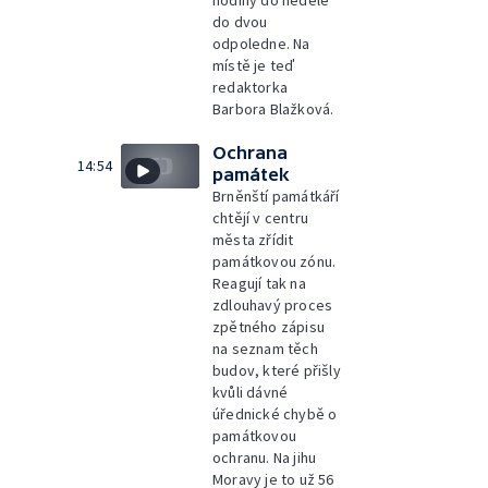
hodiny do neděle
do dvou
odpoledne. Na
místě je teď
redaktorka
Barbora Blažková.
Ochrana
14:54
památek
Brněnští památkáří
chtějí v centru
města zřídit
památkovou zónu.
Reagují tak na
zdlouhavý proces
zpětného zápisu
na seznam těch
budov, které přišly
kvůli dávné
úřednické chybě o
památkovou
ochranu. Na jihu
Moravy je to už 56