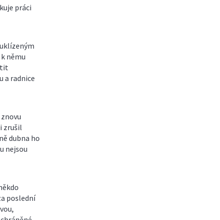
kuje práci
i uklízeným
a k němu
tit
u a radnice
 znovu
 zrušil
ině dubna ho
ru nejsou
 někdo
za poslední
rvou,
y chráněné