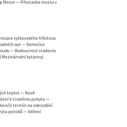
Pop Messe — Přestavba mostu v
rnizace vyškovského hřbitova
ladních aut — Demolice
 soudu — Budoucnost stadionu
í Mezinárodní kytarový
kých teplot — Nové
ášení k trvalému pobytu —
končil termín na odevzdání
ryta potoků — Sdílení