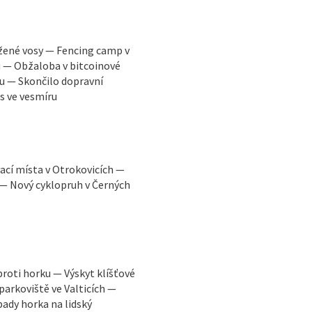
žené vosy — Fencing camp v
u — Obžaloba v bitcoinové
u — Skončilo dopravní
s ve vesmíru
ací místa v Otrokovicích —
 — Nový cyklopruh v Černých
proti horku — Výskyt klíšťové
parkoviště ve Valticích —
ady horka na lidský