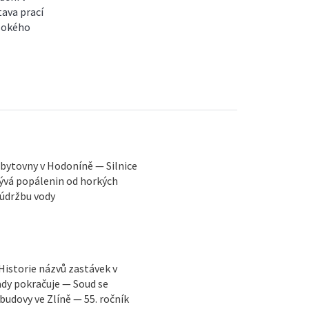
ava prací
ysokého
bytovny v Hodoníně — Silnice
ývá popálenin od horkých
 údržbu vody
Historie názvů zastávek v
dy pokračuje — Soud se
udovy ve Zlíně — 55. ročník