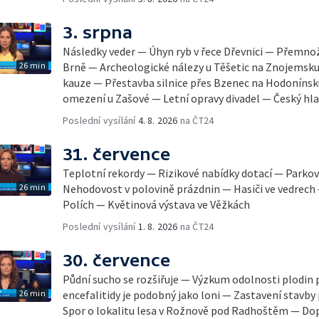
3. srpna
Následky veder — Úhyn ryb v řece Dřevnici — Přemno
26 min
Brně — Archeologické nálezy u Těšetic na Znojemsk
kauze — Přestavba silnice přes Bzenec na Hodonínsk
omezení u Zašové — Letní opravy divadel — Český hla
Poslední vysílání
4. 8. 2026
na ČT24
31. července
Teplotní rekordy — Rizikové nabídky dotací — Parkov
26 min
Nehodovost v polovině prázdnin — Hasiči ve vedrech
Polích — Květinová výstava ve Věžkách
Poslední vysílání
1. 8. 2026
na ČT24
30. července
Půdní sucho se rozšiřuje — Výzkum odolnosti plodin 
26 min
encefalitidy je podobný jako loni — Zastavení stavby 
Spor o lokalitu lesa v Rožnově pod Radhoštěm — Dop