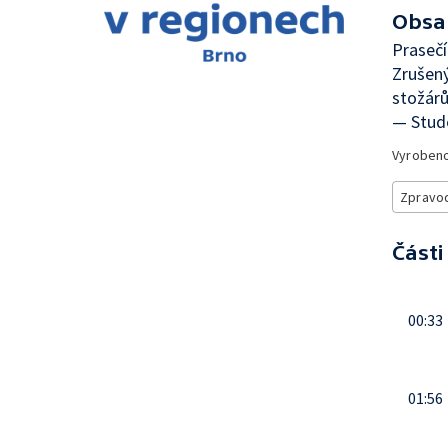
Obsa
Praseč
Zrušen
stožárů
— Stud
Vyroben
Zpravod
Části
00:33
01:56