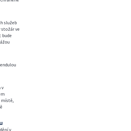
ch služeb
 stožár ve
t bude
kážou
 Vendulou
 v
hem
 místě,
tě
u
dění v