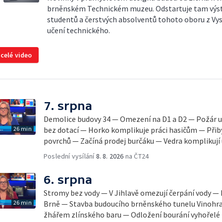
brněnském Technickém muzeu. Odstartuje tam výst
studentů a čerstvých absolventů tohoto oboru z V
učení technického.
 celé video
7. srpna
Demolice budovy 34 — Omezení na D1 a D2 — Požár u
26 min
bez dotací — Horko komplikuje práci hasičům — Přib
povrchů — Začíná prodej burčáku — Vedra komplikují
Poslední vysílání
8. 8. 2026
na ČT24
6. srpna
Stromy bez vody — V Jihlavě omezují čerpání vody — 
26 min
Brně — Stavba budoucího brněnského tunelu Vinohra
žhářem zlínského baru — Odložení bourání vyhořelé b