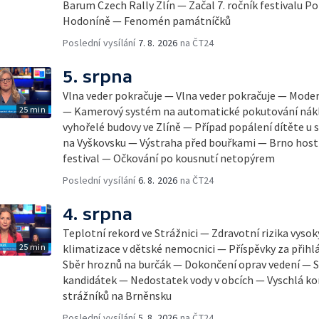
Barum Czech Rally Zlín — Začal 7. ročník festivalu 
Hodoníně — Fenomén památníčků
Poslední vysílání
7. 8. 2026
na ČT24
5. srpna
Vlna veder pokračuje — Vlna veder pokračuje — Mode
25 min
— Kamerový systém na automatické pokutování nák
vyhořelé budovy ve Zlíně — Případ popálení dítěte u
na Vyškovsku — Výstraha před bouřkami — Brno host
festival — Očkování po kousnutí netopýrem
Poslední vysílání
6. 8. 2026
na ČT24
4. srpna
Teplotní rekord ve Strážnici — Zdravotní rizika vyso
25 min
klimatizace v dětské nemocnici — Příspěvky za přihl
Sběr hroznů na burčák — Dokončení oprav vedení — S
kandidátek — Nedostatek vody v obcích — Vyschlá ko
strážníků na Brněnsku
Poslední vysílání
5. 8. 2026
na ČT24