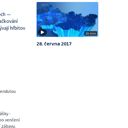
ech —
ačkování
vají hřbitov
26 min
28. června 2017
 Vendulou
ášky -
bo venčení
í zábavu.