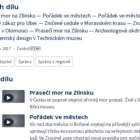
h dílu
í mor na Zlínsku — Pořádek ve městech — Pořádek ve měst
ý zákaz pro Uber — Zničené cedule v Moravském krasu — Zn
 v Olomouci — Prasečí mor na Zlínsku — Archeologové okdrý
entský design v Technickém muzeu
o
2017
•
Česko
ajství
Zprávy
Zprávy z regionů
 dílu
Prasečí mor na Zlínsku
V Česku se poprvé objevil africký mor prasat. Živě s
Březinovou.
Pořádek ve městech
Víc než dva měsíce si Brňané zvykají na přísnější vyhl
upravují třeba konzumaci alkoholu na veřejnosti ne
psů. Ve Znojmě zase chystají nová pravidla pro nočn