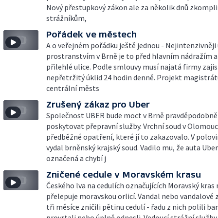
Nový přestupkový zákon ale za několik dnů zkompli
strážníkům,
Pořádek ve městech
A o veřejném pořádku ještě jednou - Nejintenzivněj
prostranstvím v Brně je to před hlavním nádražím 
přilehlé ulice. Podle smlouvy musí najatá firmy zajis
nepřetržitý úklid 24 hodin denně. Projekt magistrát
centrální městs
Zrušený zákaz pro Uber
Společnost UBER bude moct v Brně pravděpodobně
poskytovat přepravní služby. Vrchní soud v Olomouci
předběžné opatření, které jí to zakazovalo. V polov
vydal brněnský krajský soud. Vadilo mu, že auta Ube
označená a chybí j
Zničené cedule v Moravském krasu
Českého lva na cedulích označujících Moravský kras
přelepuje moravskou orlicí. Vandal nebo vandalové 
tři měsíce zničili pětinu cedulí - řadu z nich polili ba
provrtali nebo úplně odnesli. Vedoucí strážní služb