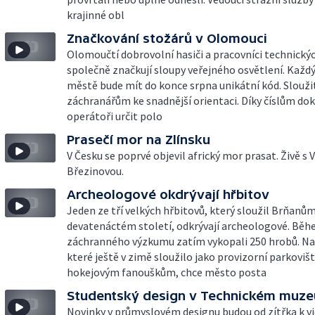
krajinné obl
Značkování stožárů v Olomouci
Olomoučtí dobrovolní hasiči a pracovníci technický
společně značkují sloupy veřejného osvětlení. Každý
městě bude mít do konce srpna unikátní kód. Slouži
záchranářům ke snadnější orientaci. Díky číslům do
operátoři určit polo
Prasečí mor na Zlínsku
V Česku se poprvé objevil africký mor prasat. Živě s
Březinovou.
Archeologové okdrývají hřbitov
Jeden ze tří velkých hřbitovů, který sloužil Brňanům
devatenáctém století, odkrývají archeologové. Bě
záchranného výzkumu zatím vykopali 250 hrobů. Na
které ještě v zimě sloužilo jako provizorní parkoviš
hokejovým fanouškům, chce město posta
Studentský design v Technickém muze
Novinky v průmyslovém designu budou od zítřka k vi