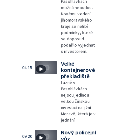
Pasohlávkách
možná nebudou.
Novému vedení
jihomoravského
kraje se nelíbí
podmínky, které
se doposud
podařilo vyjednat
s investorem.
Velké
04:15
kontejnerové
překladiště
Lázně v
Pasohlávkách
nejsou jedinou
velkou čínskou
investicí na jižní
Moravě, která je v
jednání.
Nový policejní
09:20
vůz