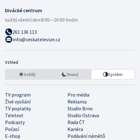
Divácké centrum
každý všední den:
8:00—16:00 hodin
261 136 113
info@ceskatelevize.cz
Vzhled
Světlý
Tmavý
Systém
TV program
Pro média
Živé vysílání
Reklama
TV poplatky
Studio Brno
Teletext
Studio Ostrava
Podcasty
Rada ČT
Počasí
Kariéra
E-shop
Podávání námětů