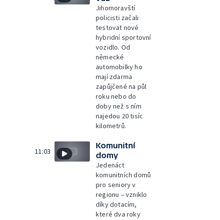
Jihomoravští
policisti začali
testovat nové
hybridní sportovní
vozidlo. Od
německé
automobilky ho
mají zdarma
zapůjčené na půl
roku nebo do
doby než s ním
najedou 20 tisíc
kilometrů.
Komunitní
11:03
domy
Jedenáct
komunitních domů
pro seniory v
regionu – vzniklo
díky dotacím,
které dva roky