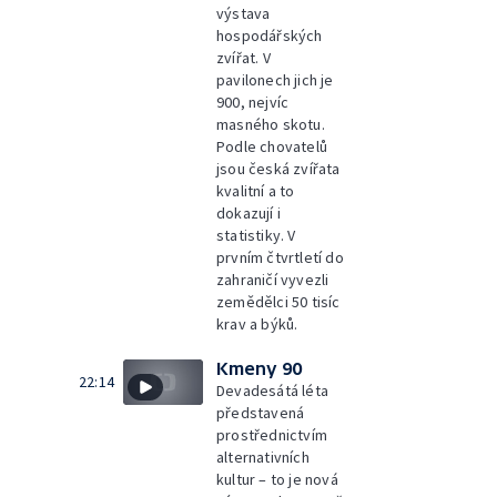
výstava
hospodářských
zvířat. V
pavilonech jich je
900, nejvíc
masného skotu.
Podle chovatelů
jsou česká zvířata
kvalitní a to
dokazují i
statistiky. V
prvním čtvrtletí do
zahraničí vyvezli
zemědělci 50 tisíc
krav a býků.
Kmeny 90
22:14
Devadesátá léta
představená
prostřednictvím
alternativních
kultur – to je nová