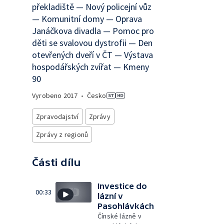
překladiště — Nový policejní vůz
— Komunitní domy — Oprava
Janáčkova divadla — Pomoc pro
děti se svalovou dystrofii — Den
otevřených dveří v ČT — Výstava
hospodářských zvířat — Kmeny
90
Vyrobeno
2017
•
Česko
Zpravodajství
Zprávy
Zprávy z regionů
Části dílu
Investice do
00:33
lázní v
Pasohlávkách
Čínské lázně v