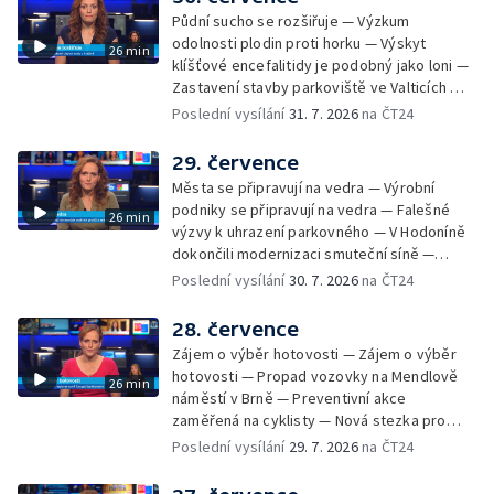
Půdní sucho se rozšiřuje — Výzkum
odolnosti plodin proti horku — Výskyt
26 min
klíšťové encefalitidy je podobný jako loni —
Zastavení stavby parkoviště ve Valticích —
Spor o lokalitu lesa v Rožnově pod
Poslední vysílání
31. 7. 2026
na ČT24
Radhoštěm — Dopady horka na lidský
organismus — Kybernetický incident na
29. července
Masarykově univerzitě — Slavnostní
Města se připravují na vedra — Výrobní
vyřazení absolventů Univerzity obran —
podniky se připravují na vedra — Falešné
26 min
Letní kurzy umění pro mladé — Mobilní
výzvy k uhrazení parkovného — V Hodoníně
kurníky pomáhají na poli
dokončili modernizaci smuteční síně —
Chybějící toalety u dětských hřišť —
Poslední vysílání
30. 7. 2026
na ČT24
Zadržování vody v krajině — Demolice
bývalého nákupního domu Letná — Končí 52.
28. července
ročník Letní filmové školy — 3. ročník
Zájem o výběr hotovosti — Zájem o výběr
komunitní akce Stůl ve středu — Cesta na
hotovosti — Propad vozovky na Mendlově
26 min
podporu paliativní péče
náměstí v Brně — Preventivní akce
zaměřená na cyklisty — Nová stezka pro
cyklisty na Zlínsku — Letecká linka mezi
Poslední vysílání
29. 7. 2026
na ČT24
Brnem a Frankfurtem — Vědci budou
pozorovat zatmění Slunce — Den AČFK na