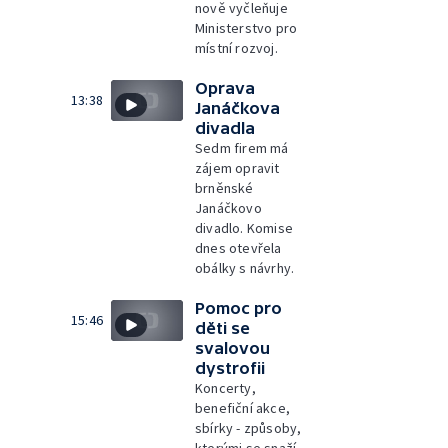
nově vyčleňuje
Ministerstvo pro
místní rozvoj.
Oprava
13:38
Janáčkova
divadla
Sedm firem má
zájem opravit
brněnské
Janáčkovo
divadlo. Komise
dnes otevřela
obálky s návrhy.
Pomoc pro
15:46
děti se
svalovou
dystrofii
Koncerty,
benefiční akce,
sbírky - způsoby,