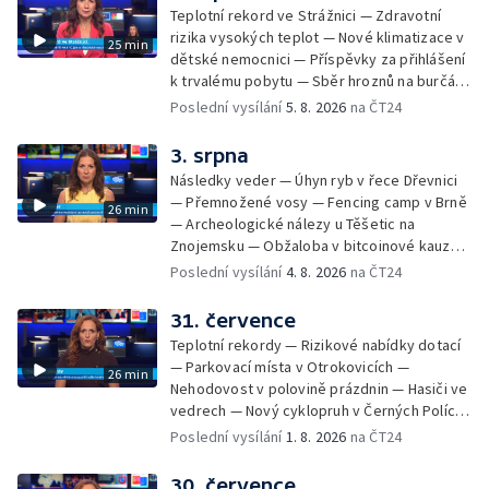
bouřkami — Brno hostí Mezinárodní kytarový
Teplotní rekord ve Strážnici — Zdravotní
festival — Očkování po kousnutí netopýrem
rizika vysokých teplot — Nové klimatizace v
25 min
dětské nemocnici — Příspěvky za přihlášení
k trvalému pobytu — Sběr hroznů na burčák
— Dokončení oprav vedení — Skončil termín
Poslední vysílání
5. 8. 2026
na ČT24
na odevzdání kandidátek — Nedostatek
vody v obcích — Vyschlá koryta potoků —
3. srpna
Sdílení strážníků na Brněnsku
Následky veder — Úhyn ryb v řece Dřevnici
— Přemnožené vosy — Fencing camp v Brně
26 min
— Archeologické nálezy u Těšetic na
Znojemsku — Obžaloba v bitcoinové kauze
— Přestavba silnice přes Bzenec na
Poslední vysílání
4. 8. 2026
na ČT24
Hodonínsku — Skončilo dopravní omezení u
Zašové — Letní opravy divadel — Český hlas
31. července
ve vesmíru
Teplotní rekordy — Rizikové nabídky dotací
— Parkovací místa v Otrokovicích —
26 min
Nehodovost v polovině prázdnin — Hasiči ve
vedrech — Nový cyklopruh v Černých Polích
— Květinová výstava ve Věžkách
Poslední vysílání
1. 8. 2026
na ČT24
30. července