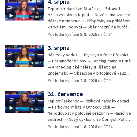
4. srpna
bouřkami — Brno hostí Mezinárodní kytarový
Teplotní rekord ve Strážnici — Zdravotní
festival — Očkování po kousnutí netopýrem
rizika vysokých teplot — Nové klimatizace v
25 min
dětské nemocnici — Příspěvky za přihlášení
k trvalému pobytu — Sběr hroznů na burčák
— Dokončení oprav vedení — Skončil termín
Poslední vysílání
5. 8. 2026
na ČT24
na odevzdání kandidátek — Nedostatek
vody v obcích — Vyschlá koryta potoků —
3. srpna
Sdílení strážníků na Brněnsku
Následky veder — Úhyn ryb v řece Dřevnici
— Přemnožené vosy — Fencing camp v Brně
26 min
— Archeologické nálezy u Těšetic na
Znojemsku — Obžaloba v bitcoinové kauze
— Přestavba silnice přes Bzenec na
Poslední vysílání
4. 8. 2026
na ČT24
Hodonínsku — Skončilo dopravní omezení u
Zašové — Letní opravy divadel — Český hlas
31. července
ve vesmíru
Teplotní rekordy — Rizikové nabídky dotací
— Parkovací místa v Otrokovicích —
26 min
Nehodovost v polovině prázdnin — Hasiči ve
vedrech — Nový cyklopruh v Černých Polích
— Květinová výstava ve Věžkách
Poslední vysílání
1. 8. 2026
na ČT24