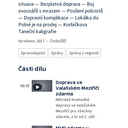
situace — Bezplatná doprava — Boj
ovocnářů s mrazem — Posílení policistů
— Dopravní komplikace — Lokálka do
Polné je na prodej — Korbičkova
Taneční kaligrafie
Vyrobeno
2017
•
Česko
Zpravodajství
Zprávy
Zprávy z regionů
Části dílu
Doprava ve
00:35
Valašském Meziříčí
zdarma
Městská hromadná
doprava ve Valašském
Meziříčí pro všechny
zdarma, a to od 1. září .