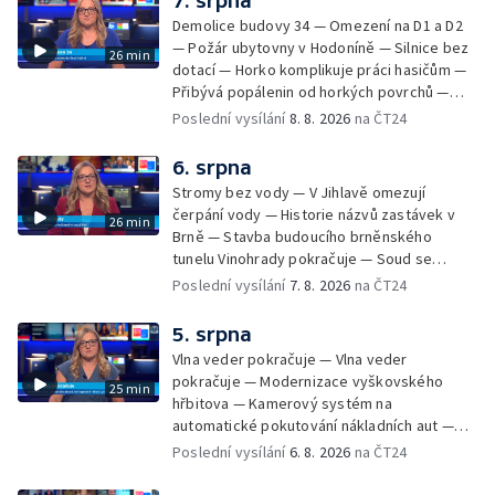
7. srpna
Demolice budovy 34 — Omezení na D1 a D2
— Požár ubytovny v Hodoníně — Silnice bez
26 min
dotací — Horko komplikuje práci hasičům —
Přibývá popálenin od horkých povrchů —
Začíná prodej burčáku — Vedra komplikují
Poslední vysílání
8. 8. 2026
na ČT24
údržbu vody
6. srpna
Stromy bez vody — V Jihlavě omezují
čerpání vody — Historie názvů zastávek v
26 min
Brně — Stavba budoucího brněnského
tunelu Vinohrady pokračuje — Soud se
žhářem zlínského baru — Odložení bourání
Poslední vysílání
7. 8. 2026
na ČT24
vyhořelé budovy ve Zlíně — 55. ročník Barum
Czech Rally Zlín — Začal 7. ročník festivalu
5. srpna
Pop Messe — Přestavba mostu v Hodoníně
Vlna veder pokračuje — Vlna veder
— Fenomén památníčků
pokračuje — Modernizace vyškovského
25 min
hřbitova — Kamerový systém na
automatické pokutování nákladních aut —
Demolice vyhořelé budovy ve Zlíně — Případ
Poslední vysílání
6. 8. 2026
na ČT24
popálení dítěte u soudu — Budoucnost
stadionu na Vyškovsku — Výstraha před