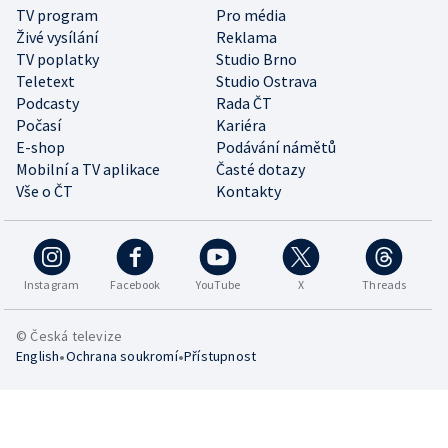
TV program
Pro média
Živé vysílání
Reklama
TV poplatky
Studio Brno
Teletext
Studio Ostrava
Podcasty
Rada ČT
Počasí
Kariéra
E-shop
Podávání námětů
Mobilní a TV aplikace
Časté dotazy
Vše o ČT
Kontakty
Instagram
Facebook
YouTube
X
Threads
© Česká televize
•
•
English
Ochrana soukromí
Přístupnost