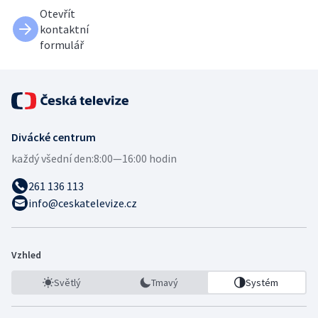
Otevřít
kontaktní
formulář
Divácké centrum
každý všední den:
8:00—16:00 hodin
261 136 113
info@ceskatelevize.cz
Vzhled
Světlý
Tmavý
Systém