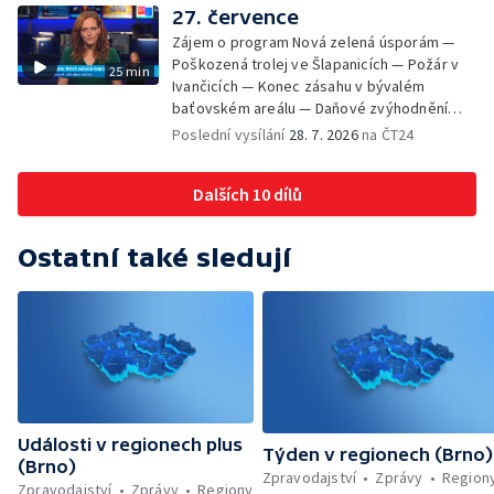
pozorovat zatmění Slunce — Den AČFK na
27. července
Letní filmové škole — Milan Uhde slaví 90 let
Zájem o program Nová zelená úsporám —
— Rekonstrukce vojenského srubu
Poškozená trolej ve Šlapanicích — Požár v
25 min
Ivančicích — Konec zásahu v bývalém
baťovském areálu — Daňové zvýhodnění
vína — Výhružky na magistrátu v Olomouci —
Poslední vysílání
28. 7. 2026
na ČT24
Dohady kolem stavby parkoviště —
Brněnské týmy v první fotbalové lize —
Dalších 10 dílů
Chystaná rekonstrukce bývalé věznice —
Nový seriál pro děti
Ostatní také sledují
Události v regionech plus
Týden v regionech (Brno)
(Brno)
Zpravodajství
Zprávy
Region
Zpravodajství
Zprávy
Regiony