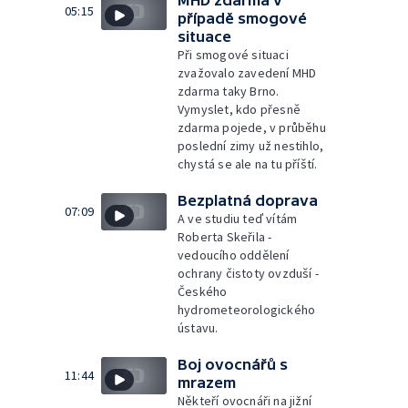
MHD zdarma v
05:15
případě smogové
situace
Při smogové situaci
zvažovalo zavedení MHD
zdarma taky Brno.
Vymyslet, kdo přesně
zdarma pojede, v průběhu
poslední zimy už nestihlo,
chystá se ale na tu příští.
Bezplatná doprava
07:09
A ve studiu teď vítám
Roberta Skeřila -
vedoucího oddělení
ochrany čistoty ovzduší -
Českého
hydrometeorologického
ústavu.
Boj ovocnářů s
11:44
mrazem
Někteří ovocnáři na jižní