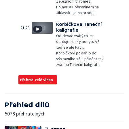
Železniční trať mezi
Polnou a Dobronínem na
Jihlavsku je na prodej.
Korbičkova Taneční
21:23
kaligrafie
Od devadesátých let
studuje lidský pohyb. Až
teď se ale Pavlu
Korbičkovi podařilo do
výstavního sálu přinést tak
zvanou Taneční kaligrafii.
Přehrát celé video
Přehled dílů
5078 přehratelných