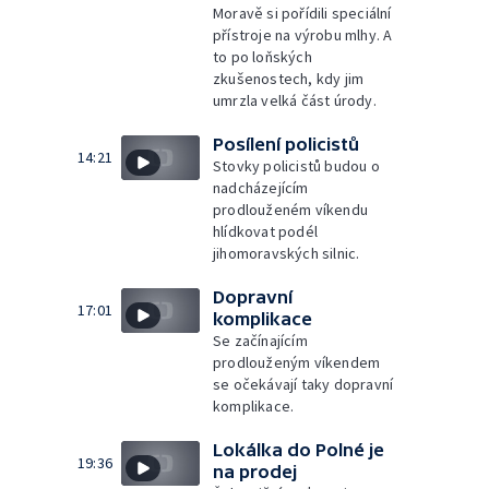
Moravě si pořídili speciální
přístroje na výrobu mlhy. A
to po loňských
zkušenostech, kdy jim
umrzla velká část úrody.
Posílení policistů
14:21
Stovky policistů budou o
nadcházejícím
prodlouženém víkendu
hlídkovat podél
jihomoravských silnic.
Dopravní
17:01
komplikace
Se začínajícím
prodlouženým víkendem
se očekávají taky dopravní
komplikace.
Lokálka do Polné je
19:36
na prodej