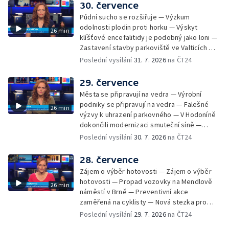
30. července
Půdní sucho se rozšiřuje — Výzkum
odolnosti plodin proti horku — Výskyt
26 min
klíšťové encefalitidy je podobný jako loni —
Zastavení stavby parkoviště ve Valticích —
Spor o lokalitu lesa v Rožnově pod
Poslední vysílání
31. 7. 2026
na ČT24
Radhoštěm — Dopady horka na lidský
organismus — Kybernetický incident na
29. července
Masarykově univerzitě — Slavnostní
Města se připravují na vedra — Výrobní
vyřazení absolventů Univerzity obran —
podniky se připravují na vedra — Falešné
26 min
Letní kurzy umění pro mladé — Mobilní
výzvy k uhrazení parkovného — V Hodoníně
kurníky pomáhají na poli
dokončili modernizaci smuteční síně —
Chybějící toalety u dětských hřišť —
Poslední vysílání
30. 7. 2026
na ČT24
Zadržování vody v krajině — Demolice
bývalého nákupního domu Letná — Končí 52.
28. července
ročník Letní filmové školy — 3. ročník
Zájem o výběr hotovosti — Zájem o výběr
komunitní akce Stůl ve středu — Cesta na
hotovosti — Propad vozovky na Mendlově
26 min
podporu paliativní péče
náměstí v Brně — Preventivní akce
zaměřená na cyklisty — Nová stezka pro
cyklisty na Zlínsku — Letecká linka mezi
Poslední vysílání
29. 7. 2026
na ČT24
Brnem a Frankfurtem — Vědci budou