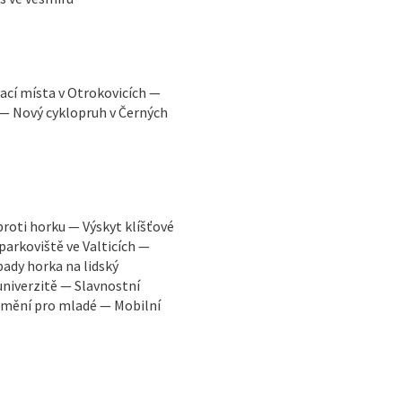
ací místa v Otrokovicích —
 — Nový cyklopruh v Černých
proti horku — Výskyt klíšťové
parkoviště ve Valticích —
ady horka na lidský
niverzitě — Slavnostní
 umění pro mladé — Mobilní