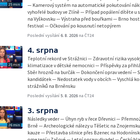
25 min
— Kamerový systém na automatické pokutování nák
vyhořelé budovy ve Zlíně — Případ popálení dítěte u
na Vyškovsku — Výstraha před bouřkami — Brno host
festival — Očkování po kousnutí netopýrem
Poslední vysílání
6. 8. 2026
na ČT24
4. srpna
Teplotní rekord ve Strážnici — Zdravotní rizika vyso
25 min
klimatizace v dětské nemocnici — Příspěvky za přihl
Sběr hroznů na burčák — Dokončení oprav vedení — S
kandidátek — Nedostatek vody v obcích — Vyschlá ko
strážníků na Brněnsku
Poslední vysílání
5. 8. 2026
na ČT24
3. srpna
Následky veder — Úhyn ryb v řece Dřevnici — Přemno
26 min
Brně — Archeologické nálezy u Těšetic na Znojemsk
kauze — Přestavba silnice přes Bzenec na Hodonínsk
omezení u Zašové — Letní opravy divadel — Český hla