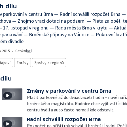
h dílu
 parkování v centru Brna — Radní schválili rozpočet Brna —
hova — Znojmo vrací dotaci na podzemí — Pieta za oběti te
 17. listopad v regionu — Rada města Brna v krytu — Aktuá
 parkování — Brněnské přípravy na Vánoce — Pokrevní bratři
kém divadle
o
2015
•
Česko
ajství
Zprávy
Zprávy z regionů
 dílu
Změny v parkování v centru Brna
Platit parkovné až do dvaadvaceti hodin – nové naří
brněnského magistrátu. Radnice chce vyjít vstříc lid
centru bydlí a auto často nemají kde odstavit.
Radní schválili rozpočet Brna
Rozpočet na příští rok schválili brněnští radní. Počít