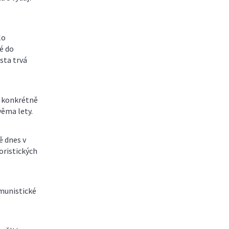
lo
é do
sta trvá
- konkrétně
věma lety.
ě dnes v
oristických
omunistické