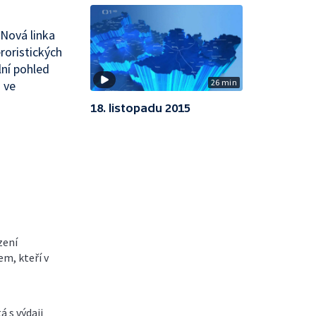
 Nová linka
roristických
lní pohled
26 min
 ve
18. listopadu 2015
zení
em, kteří v
á s výdaji