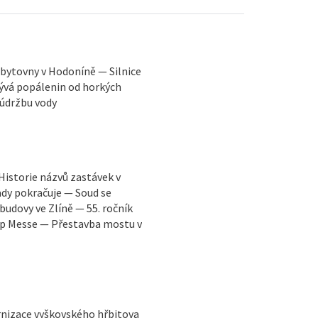
bytovny v Hodoníně — Silnice
ývá popálenin od horkých
 údržbu vody
Historie názvů zastávek v
dy pokračuje — Soud se
udovy ve Zlíně — 55. ročník
Pop Messe — Přestavba mostu v
rnizace vyškovského hřbitova