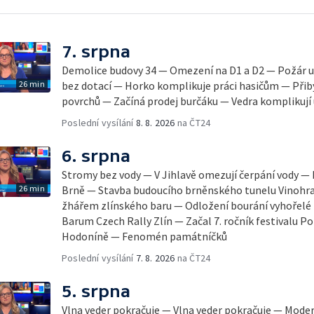
7. srpna
Demolice budovy 34 — Omezení na D1 a D2 — Požár u
26 min
bez dotací — Horko komplikuje práci hasičům — Přib
povrchů — Začíná prodej burčáku — Vedra komplikují
Poslední vysílání
8. 8. 2026
na ČT24
6. srpna
Stromy bez vody — V Jihlavě omezují čerpání vody — 
26 min
Brně — Stavba budoucího brněnského tunelu Vinohra
žhářem zlínského baru — Odložení bourání vyhořelé b
Barum Czech Rally Zlín — Začal 7. ročník festivalu 
Hodoníně — Fenomén památníčků
Poslední vysílání
7. 8. 2026
na ČT24
5. srpna
Vlna veder pokračuje — Vlna veder pokračuje — Mode