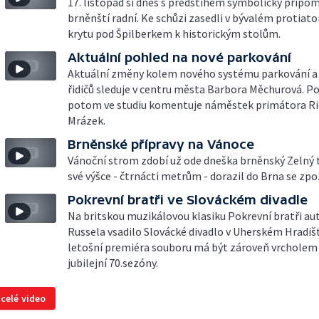
17. listopad si dnes s předstihem symbolicky připom
brněnští radní. Ke schůzi zasedli v bývalém proti
krytu pod Špilberkem k historickým stolům.
Aktuální pohled na nové parkování
Aktuální změny kolem nového systému parkování a
řidičů sleduje v centru města Barbora Měchurová. P
potom ve studiu komentuje náměstek primátora Ri
Mrázek.
Brněnské přípravy na Vánoce
Vánoční strom zdobí už ode dneška brněnský Zelný t
své výšce - čtrnácti metrům - dorazil do Brna se zp
Pokrevní bratři ve Slováckém divadle
Na britskou muzikálovou klasiku Pokrevní bratři au
Russela vsadilo Slovácké divadlo v Uherském Hradišt
letošní premiéra souboru má být zároveň vrcholem
jubilejní 70.sezóny.
 celé video