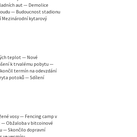
ladních aut — Demolice
 soudu — Budoucnost stadionu
í Mezinárodní kytarový
kých teplot — Nové
ášení k trvalému pobytu —
končil termín na odevzdání
ryta potoků — Sdílení
žené vosy — Fencing camp v
u — Obžaloba v bitcoinové
u — Skončilo dopravní
s ve vesmíru