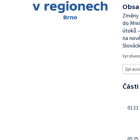
Obsa
Změny v
do Mnic
útoků —
na nové
Slovác
Vyroben
Zpravod
Části
01:11
05:25