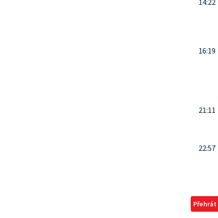
14:22
16:19
21:11
22:57
Přehrát