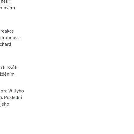
něli i
atomovém
 reakce
odrobnosti
chard
rh. Kvůli
ožděním.
tora Willyho
i. Poslední
 jeho