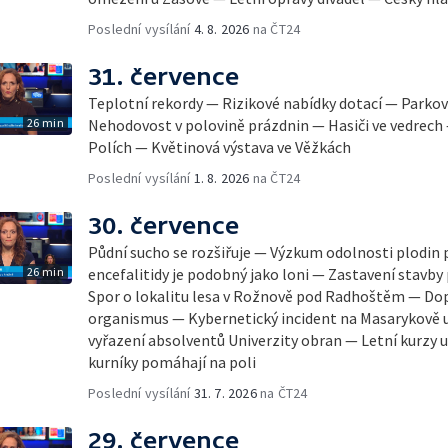
Poslední vysílání
4. 8. 2026
na ČT24
31. července
Teplotní rekordy — Rizikové nabídky dotací — Parkov
26 min
Nehodovost v polovině prázdnin — Hasiči ve vedrech
Polích — Květinová výstava ve Věžkách
Poslední vysílání
1. 8. 2026
na ČT24
30. července
Půdní sucho se rozšiřuje — Výzkum odolnosti plodin 
26 min
encefalitidy je podobný jako loni — Zastavení stavby 
Spor o lokalitu lesa v Rožnově pod Radhoštěm — Dop
organismus — Kybernetický incident na Masarykově u
vyřazení absolventů Univerzity obran — Letní kurzy
kurníky pomáhají na poli
Poslední vysílání
31. 7. 2026
na ČT24
29. července