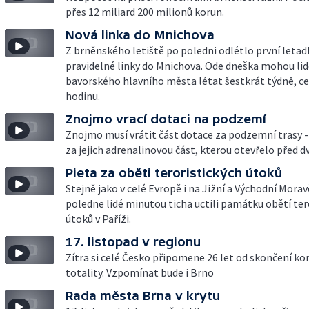
přes 12 miliard 200 milionů korun.
Nová linka do Mnichova
Z brněnského letiště po poledni odlétlo první letad
pravidelné linky do Mnichova. Ode dneška mohou lid
bavorského hlavního města létat šestkrát týdně, ce
hodinu.
Znojmo vrací dotaci na podzemí
Znojmo musí vrátit část dotace za podzemní trasy 
za jejich adrenalinovou část, kterou otevřelo před d
Pieta za oběti teroristických útoků
Stejně jako v celé Evropě i na Jižní a Východní Morav
poledne lidé minutou ticha uctili památku obětí ter
útoků v Paříži.
17. listopad v regionu
Zítra si celé Česko připomene 26 let od skončení k
totality. Vzpomínat bude i Brno
Rada města Brna v krytu