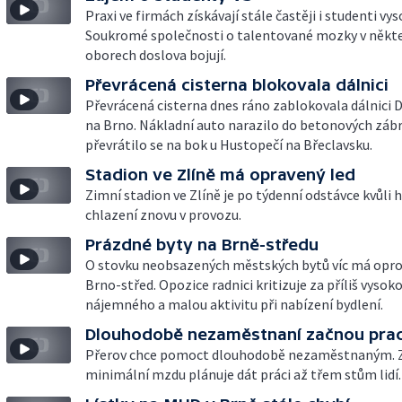
Praxi ve firmách získávají stále častěji i studenti vy
Soukromé společnosti o talentované mozky v někt
oborech doslova bojují.
Převrácená cisterna blokovala dálnici
Převrácená cisterna dnes ráno zablokovala dálnici 
na Brno. Nákladní auto narazilo do betonových záb
převrátilo se na bok u Hustopečí na Břeclavsku.
Stadion ve Zlíně má opravený led
Zimní stadion ve Zlíně je po týdenní odstávce kvůli h
chlazení znovu v provozu.
Prázdné byty na Brně-středu
O stovku neobsazených městských bytů víc má opro
Brno-střed. Opozice radnici kritizuje za příliš vysok
nájemného a malou aktivitu při nabízení bydlení.
Dlouhodobě nezaměstnaní začnou pra
Přerov chce pomoct dlouhodobě nezaměstnaným. 
minimální mzdu plánuje dát práci až třem stům lidí.