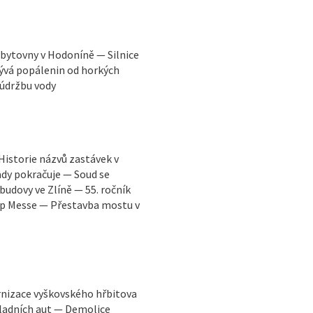
bytovny v Hodoníně — Silnice
ývá popálenin od horkých
 údržbu vody
Historie názvů zastávek v
dy pokračuje — Soud se
udovy ve Zlíně — 55. ročník
Pop Messe — Přestavba mostu v
rnizace vyškovského hřbitova
ladních aut — Demolice