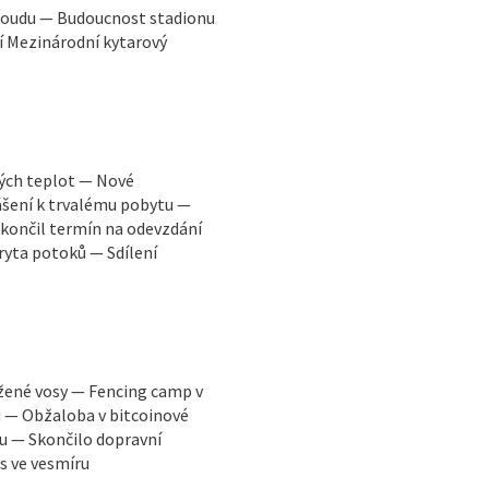
 soudu — Budoucnost stadionu
í Mezinárodní kytarový
kých teplot — Nové
ášení k trvalému pobytu —
končil termín na odevzdání
ryta potoků — Sdílení
žené vosy — Fencing camp v
u — Obžaloba v bitcoinové
u — Skončilo dopravní
s ve vesmíru