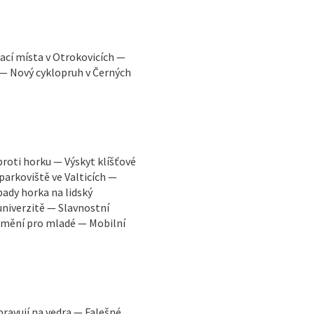
ací místa v Otrokovicích —
 — Nový cyklopruh v Černých
proti horku — Výskyt klíšťové
parkoviště ve Valticích —
ady horka na lidský
niverzitě — Slavnostní
 umění pro mladé — Mobilní
pravují na vedra — Falešné