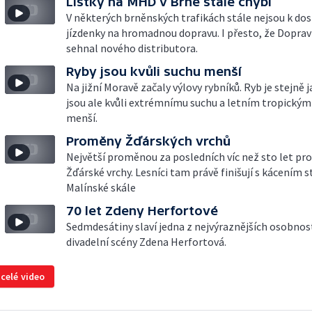
Lístky na MHD v Brně stále chybí
V některých brněnských trafikách stále nejsou k dos
jízdenky na hromadnou dopravu. I přesto, že Doprav
sehnal nového distributora.
Ryby jsou kvůli suchu menší
Na jižní Moravě začaly výlovy rybníků. Ryb je stejně j
jsou ale kvůli extrémnímu suchu a letním tropický
menší.
Proměny Žďárských vrchů
Největší proměnou za posledních víc než sto let pro
Žďárské vrchy. Lesníci tam právě finišují s kácením 
Malínské skále
70 let Zdeny Herfortové
Sedmdesátiny slaví jedna z nejvýraznějších osobnos
divadelní scény Zdena Herfortová.
 celé video