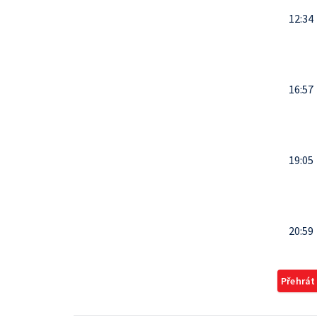
12:34
16:57
19:05
20:59
Přehrát