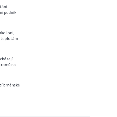
tání
ní podnik
ako loni,
m teplotám
cházejí
stromů na
tí brněnské