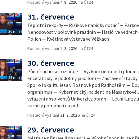
Poslední vysílání
4. 8. 2026
na ČT24
31. července
Teplotní rekordy — Rizikové nabídky dotací — Parkov
26 min
Nehodovost v polovině prázdnin — Hasiči ve vedrech
Polích — Květinová výstava ve Věžkách
Poslední vysílání
1. 8. 2026
na ČT24
30. července
Půdní sucho se rozšiřuje — Výzkum odolnosti plodin 
26 min
encefalitidy je podobný jako loni — Zastavení stavby 
Spor o lokalitu lesa v Rožnově pod Radhoštěm — Dop
organismus — Kybernetický incident na Masarykově u
vyřazení absolventů Univerzity obran — Letní kurzy
kurníky pomáhají na poli
Poslední vysílání
31. 7. 2026
na ČT24
29. července
Města se připravují na vedra — Výrobní podniky se při