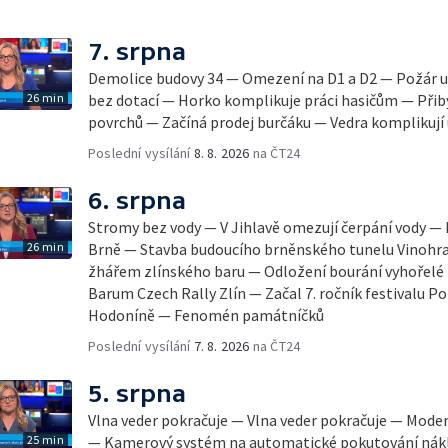
7. srpna
Demolice budovy 34 — Omezení na D1 a D2 — Požár u
26 min
bez dotací — Horko komplikuje práci hasičům — Přib
povrchů — Začíná prodej burčáku — Vedra komplikují
Poslední vysílání
8. 8. 2026
na ČT24
6. srpna
Stromy bez vody — V Jihlavě omezují čerpání vody — 
26 min
Brně — Stavba budoucího brněnského tunelu Vinohra
žhářem zlínského baru — Odložení bourání vyhořelé b
Barum Czech Rally Zlín — Začal 7. ročník festivalu 
Hodoníně — Fenomén památníčků
Poslední vysílání
7. 8. 2026
na ČT24
5. srpna
Vlna veder pokračuje — Vlna veder pokračuje — Mode
25 min
— Kamerový systém na automatické pokutování nák