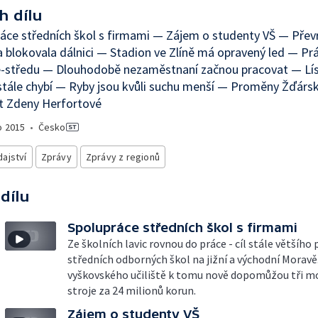
h dílu
áce středních škol s firmami — Zájem o studenty VŠ — Přev
a blokovala dálnici — Stadion ve Zlíně má opravený led — Pr
ě-středu — Dlouhodobě nezaměstnaní začnou pracovat — Lí
stále chybí — Ryby jsou kvůli suchu menší — Proměny Žďárs
t Zdeny Herfortové
o
2015
•
Česko
ajství
Zprávy
Zprávy z regionů
 dílu
Spolupráce středních škol s firmami
Ze školních lavic rovnou do práce - cíl stále většího
středních odborných škol na jižní a východní Morav
vyškovského učiliště k tomu nově dopomůžou tři m
stroje za 24 milionů korun.
Zájem o studenty VŠ