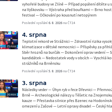
vyhořelé budovy ve Zlíně — Případ popálení dítěte u
na Vyškovsku — Výstraha před bouřkami — Brno host
festival — Očkování po kousnutí netopýrem
Poslední vysílání
6. 8. 2026
na ČT24
4. srpna
Teplotní rekord ve Strážnici — Zdravotní rizika vyso
25 min
klimatizace v dětské nemocnici — Příspěvky za přihl
Sběr hroznů na burčák — Dokončení oprav vedení — S
kandidátek — Nedostatek vody v obcích — Vyschlá ko
strážníků na Brněnsku
Poslední vysílání
5. 8. 2026
na ČT24
3. srpna
Následky veder — Úhyn ryb v řece Dřevnici — Přemno
26 min
Brně — Archeologické nálezy u Těšetic na Znojemsk
kauze — Přestavba silnice přes Bzenec na Hodonínsk
omezení u Zašové — Letní opravy divadel — Český hla