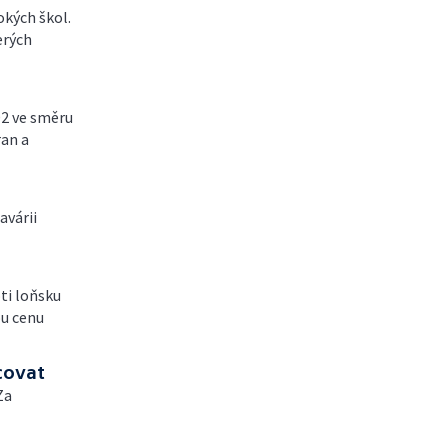
sokých škol.
erých
D2 ve směru
ran a
avárii
ti loňsku
ou cenu
covat
Za