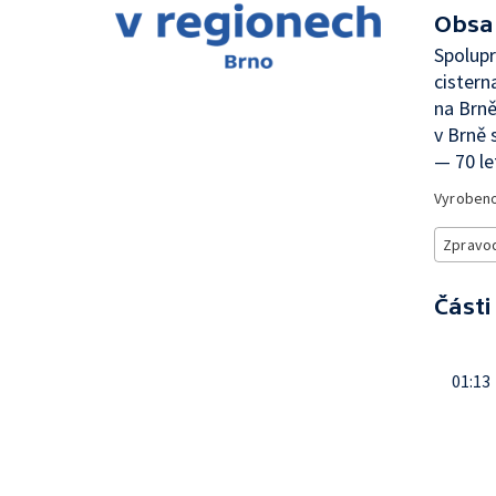
Obsa
Spolupr
cistern
na Brn
v Brně 
— 70 le
Vyroben
Zpravod
Části
01:13