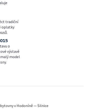
luje
éct tradiční
é oplatky
kusů.
2015
stavu o
ětové výstavě
t malý model
ssny.
bytovny v Hodoníně — Silnice