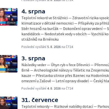
4. srpna
Teplotní rekord ve Strážnici — Zdravotní rizika vyso
25 min
klimatizace v dětské nemocnici — Příspěvky za přihl
Sběr hroznů na burčák — Dokončení oprav vedení — S
kandidátek — Nedostatek vody v obcích — Vyschlá ko
strážníků na Brněnsku
Poslední vysílání
5. 8. 2026
na ČT24
3. srpna
Následky veder — Úhyn ryb v řece Dřevnici — Přemno
26 min
Brně — Archeologické nálezy u Těšetic na Znojemsk
kauze — Přestavba silnice přes Bzenec na Hodonínsk
omezení u Zašové — Letní opravy divadel — Český hla
Poslední vysílání
4. 8. 2026
na ČT24
31. července
Teplotní rekordy — Rizikové nabídky dotací — Parkov