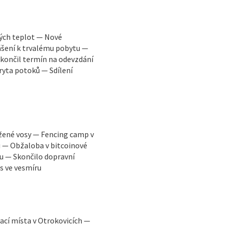
kých teplot — Nové
ášení k trvalému pobytu —
končil termín na odevzdání
ryta potoků — Sdílení
žené vosy — Fencing camp v
u — Obžaloba v bitcoinové
u — Skončilo dopravní
s ve vesmíru
ací místa v Otrokovicích —