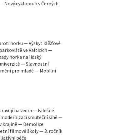
 — Nový cyklopruh v Černých
proti horku — Výskyt klíšťové
parkoviště ve Valticích —
ady horka na lidský
niverzitě — Slavnostní
 umění pro mladé — Mobilní
pravují na vedra — Falešné
 modernizaci smuteční síně —
 v krajině — Demolice
tní filmové školy — 3. ročník
liativní péče