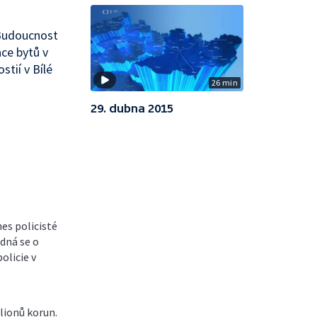
 Budoucnost
ace bytů v
tií v Bílé
26 min
29. dubna 2015
es policisté
dná se o
olicie v
lionů korun.