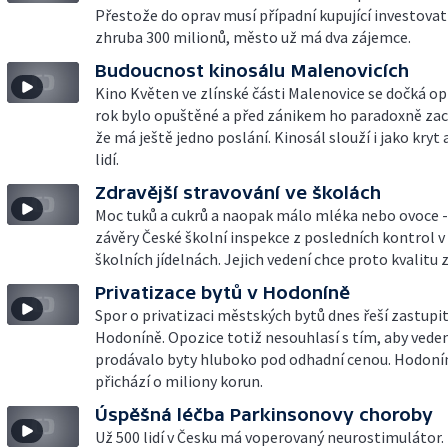
Přestože do oprav musí případní kupující investovat
zhruba 300 milionů, město už má dva zájemce.
Budoucnost kinosálu Malenovicích
Kino Květen ve zlínské části Malenovice se dočká opr
rok bylo opuštěné a před zánikem ho paradoxně zach
že má ještě jedno poslání. Kinosál slouží i jako kryt 
lidí.
Zdravější stravování ve školách
Moc tuků a cukrů a naopak málo mléka nebo ovoce -
závěry České školní inspekce z posledních kontrol v
školních jídelnách. Jejich vedení chce proto kvalitu 
Privatizace bytů v Hodoníně
Spor o privatizaci městských bytů dnes řeší zastupit
Hodoníně. Opozice totiž nesouhlasí s tím, aby vede
prodávalo byty hluboko pod odhadní cenou. Hodoní
přichází o miliony korun.
Úspěšná léčba Parkinsonovy choroby
Už 500 lidí v Česku má voperovaný neurostimulátor. 