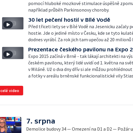
pomocí hluboké mozkové stimulace úspěšně zpoma
například průběh Parkinsonovy choroby.
30 let pečení hostií v Bílé Vodě
Před třiceti lety se v Bílé Vodě na Jesenicku začaly p
hostie. Jde o jediné místo v Česku, kde se tyto kulat
dodnes vyrábí. Za rok jich tam upečou až 20 milionů 
Prezentace českého pavilonu na Expo 
Expo 2015 začíná v Brně - tak lákají architekti na vý
českém pavilonu, který lidé uvidí od 1. května na sv
v Miláně. Už o dva dny dřív si ale můžou prohlédnou
a fotky v areálu brněnské funkcionalistické vily Stia
 celé video
7. srpna
Demolice budovy 34 — Omezení na D1 a D2 — Požár u