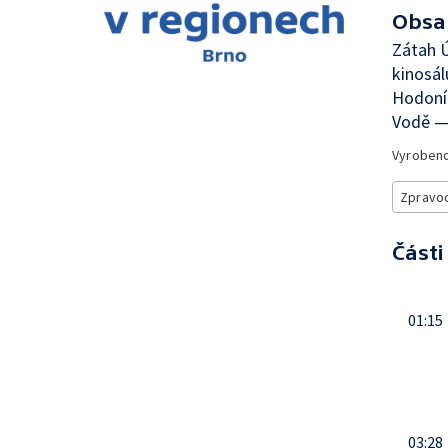
Obsa
Zátah 
kinosál
Hodonín
Vodě —
Vyroben
Zpravod
Části
01:15
03:28