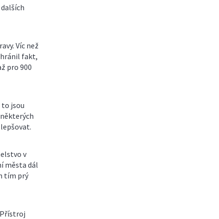
 dalších
avy. Víc než
ránil fakt,
až pro 900
 to jsou
 některých
zlepšovat.
elstvo v
ní města dál
n tím prý
Přístroj