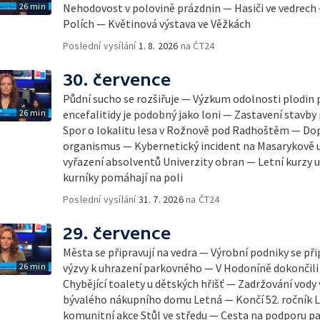
26 min
Nehodovost v polovině prázdnin — Hasiči ve vedrech
Polích — Květinová výstava ve Věžkách
Poslední vysílání
1. 8. 2026
na ČT24
30. července
Půdní sucho se rozšiřuje — Výzkum odolnosti plodin 
26 min
encefalitidy je podobný jako loni — Zastavení stavby 
Spor o lokalitu lesa v Rožnově pod Radhoštěm — Dop
organismus — Kybernetický incident na Masarykově u
vyřazení absolventů Univerzity obran — Letní kurzy
kurníky pomáhají na poli
Poslední vysílání
31. 7. 2026
na ČT24
29. července
Města se připravují na vedra — Výrobní podniky se při
26 min
výzvy k uhrazení parkovného — V Hodoníně dokončili
Chybějící toalety u dětských hřišť — Zadržování vody
bývalého nákupního domu Letná — Končí 52. ročník Le
komunitní akce Stůl ve středu — Cesta na podporu pa