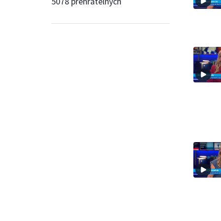
5078 přehratelných