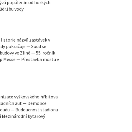
ývá popálenin od horkých
 údržbu vody
Historie názvů zastávek v
dy pokračuje — Soud se
udovy ve Zlíně — 55. ročník
Pop Messe — Přestavba mostu v
rnizace vyškovského hřbitova
ladních aut — Demolice
 soudu — Budoucnost stadionu
í Mezinárodní kytarový