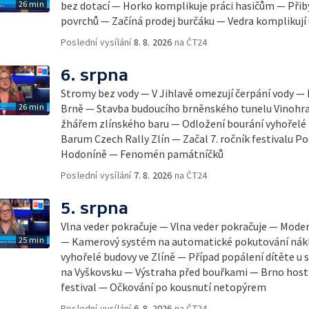
26 min
bez dotací — Horko komplikuje práci hasičům — Přib
povrchů — Začíná prodej burčáku — Vedra komplikují
Poslední vysílání
8. 8. 2026
na ČT24
6. srpna
Stromy bez vody — V Jihlavě omezují čerpání vody — 
26 min
Brně — Stavba budoucího brněnského tunelu Vinohra
žhářem zlínského baru — Odložení bourání vyhořelé b
Barum Czech Rally Zlín — Začal 7. ročník festivalu 
Hodoníně — Fenomén památníčků
Poslední vysílání
7. 8. 2026
na ČT24
5. srpna
Vlna veder pokračuje — Vlna veder pokračuje — Mode
25 min
— Kamerový systém na automatické pokutování nák
vyhořelé budovy ve Zlíně — Případ popálení dítěte u
na Vyškovsku — Výstraha před bouřkami — Brno host
festival — Očkování po kousnutí netopýrem
Poslední vysílání
6. 8. 2026
na ČT24