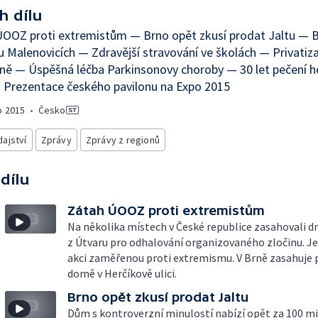
h dílu
ÚOOZ proti extremistům — Brno opět zkusí prodat Jaltu —
u Malenovicích — Zdravější stravování ve školách — Privatiz
ě — Úspěšná léčba Parkinsonovy choroby — 30 let pečení hos
 Prezentace českého pavilonu na Expo 2015
o
2015
•
Česko
ajství
Zprávy
Zprávy z regionů
 dílu
Zátah ÚOOZ proti extremistům
Na několika místech v České republice zasahovali dn
z Útvaru pro odhalování organizovaného zločinu. Je
akci zaměřenou proti extremismu. V Brně zasahuje p
domě v Herčíkově ulici.
Brno opět zkusí prodat Jaltu
Dům s kontroverzní minulostí nabízí opět za 100 mi