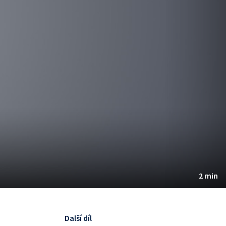
2 min
Další díl