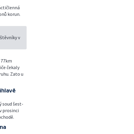
ctičlenná
ionů korun.
štěvníky v
a 77km
iče čekaly
ruhu. Zato u
ihlavě
ý soud šest-
v prosinci
bchodě.
 na