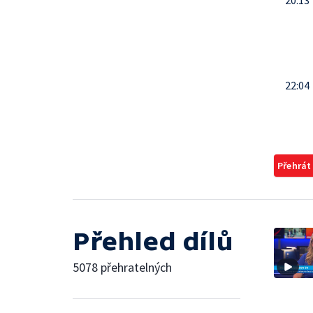
20:13
22:04
Přehrát
Přehled dílů
5078 přehratelných