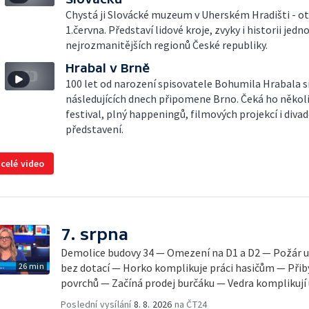
Chystá ji Slovácké muzeum v Uherském Hradišti - ote
1.června. Představí lidové kroje, zvyky i historii jedn
nejrozmanitějších regionů České republiky.
Hrabal v Brně
100 let od narození spisovatele Bohumila Hrabala si
následujících dnech připomene Brno. Čeká ho někol
festival, plný happeningů, filmových projekcí i diva
představení.
 celé video
7. srpna
Demolice budovy 34 — Omezení na D1 a D2 — Požár u
26 min
bez dotací — Horko komplikuje práci hasičům — Přib
povrchů — Začíná prodej burčáku — Vedra komplikují
Poslední vysílání
8. 8. 2026
na ČT24