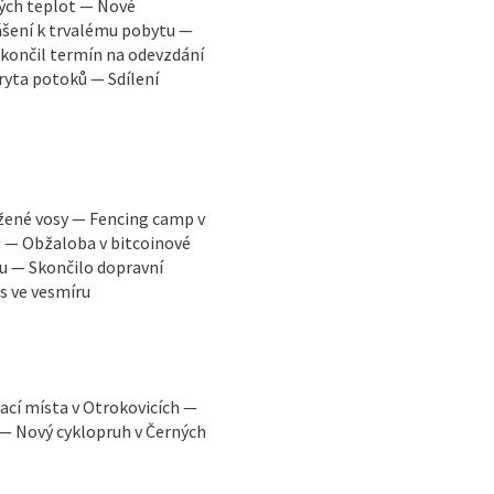
kých teplot — Nové
ášení k trvalému pobytu —
končil termín na odevzdání
ryta potoků — Sdílení
žené vosy — Fencing camp v
u — Obžaloba v bitcoinové
u — Skončilo dopravní
s ve vesmíru
ací místa v Otrokovicích —
 — Nový cyklopruh v Černých