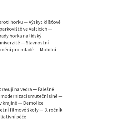
proti horku — Výskyt klíšťové
parkoviště ve Valticích —
ady horka na lidský
niverzitě — Slavnostní
 umění pro mladé — Mobilní
pravují na vedra — Falešné
 modernizaci smuteční síně —
 v krajině — Demolice
tní filmové školy — 3. ročník
liativní péče