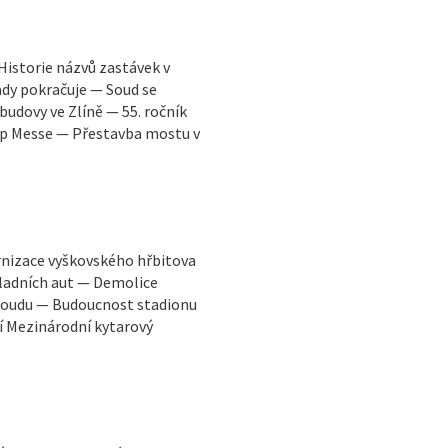
Historie názvů zastávek v
dy pokračuje — Soud se
udovy ve Zlíně — 55. ročník
Pop Messe — Přestavba mostu v
rnizace vyškovského hřbitova
ladních aut — Demolice
 soudu — Budoucnost stadionu
í Mezinárodní kytarový