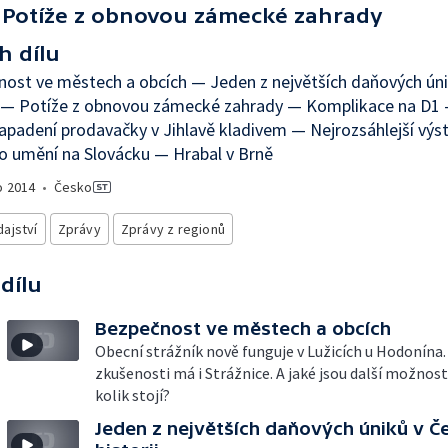
Potíže z obnovou zámecké zahrady
h dílu
ost ve městech a obcích — Jeden z největších daňových ún
ii — Potíže z obnovou zámecké zahrady — Komplikace na D1
napadení prodavačky v Jihlavě kladivem — Nejrozsáhlejší výs
o umění na Slovácku — Hrabal v Brně
o
2014
•
Česko
ajství
Zprávy
Zprávy z regionů
 dílu
Bezpečnost ve městech a obcích
Obecní strážník nově funguje v Lužicích u Hodonína.
zkušenosti má i Strážnice. A jaké jsou další možnost
kolik stojí?
Jeden z největších daňových úniků v Č