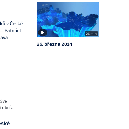
iků v České
 — Patnáct
26 min
tava
26. března 2014
 Své
i obcí a
eské