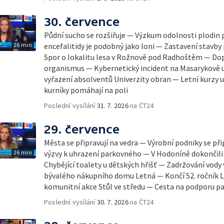
30. července
Půdní sucho se rozšiřuje — Výzkum odolnosti plodin 
26 min
encefalitidy je podobný jako loni — Zastavení stavby 
Spor o lokalitu lesa v Rožnově pod Radhoštěm — Dop
organismus — Kybernetický incident na Masarykově u
vyřazení absolventů Univerzity obran — Letní kurzy
kurníky pomáhají na poli
Poslední vysílání
31. 7. 2026
na ČT24
29. července
Města se připravují na vedra — Výrobní podniky se při
26 min
výzvy k uhrazení parkovného — V Hodoníně dokončili
Chybějící toalety u dětských hřišť — Zadržování vody
bývalého nákupního domu Letná — Končí 52. ročník Le
komunitní akce Stůl ve středu — Cesta na podporu pa
Poslední vysílání
30. 7. 2026
na ČT24