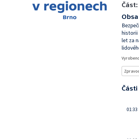
Část:
Obsa
Bezpečn
histor
let za 
lidovéh
Vyroben
Zpravod
Části
01:33