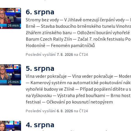
6. srpna
Stromy bez vody — V Jihlavě omezují čerpání vody — 
26 min
Brně — Stavba budoucího brněnského tunelu Vinohra
žhářem zlínského baru — Odložení bourání vyhořelé b
Barum Czech Rally Zlín — Začal 7. ročník festivalu 
Hodoníně — Fenomén památníčků
Poslední vysílání
7. 8. 2026
na ČT24
5. srpna
Vlna veder pokračuje — Vlna veder pokračuje — Mode
25 min
— Kamerový systém na automatické pokutování nák
vyhořelé budovy ve Zlíně — Případ popálení dítěte u
na Vyškovsku — Výstraha před bouřkami — Brno host
festival — Očkování po kousnutí netopýrem
Poslední vysílání
6. 8. 2026
na ČT24
4. srpna