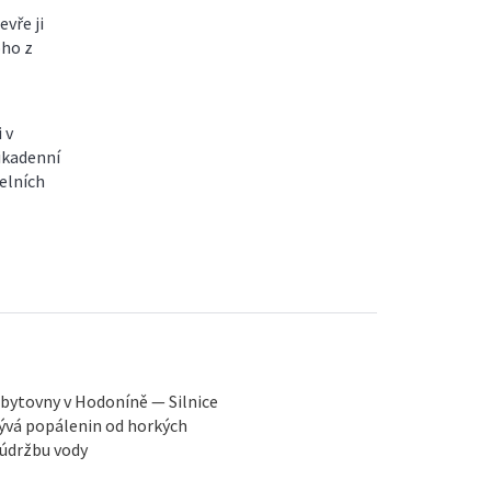
vře ji
oho z
 v
ikadenní
delních
bytovny v Hodoníně — Silnice
ývá popálenin od horkých
 údržbu vody