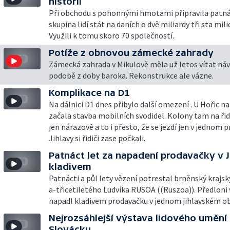
historii
Při obchodu s pohonnými hmotami připravila patná
skupina lidí stát na daních o dvě miliardy tři sta mil
Využili k tomu skoro 70 společností.
Potíže z obnovou zámecké zahrady
Zámecká zahrada v Mikulově měla už letos vítat náv
podobě z doby baroka. Rekonstrukce ale vázne.
Komplikace na D1
Na dálnici D1 dnes přibylo další omezení . U Hořic n
začala stavba mobilních svodidel. Kolony tam na řid
jen nárazově a to i přesto, že se jezdí jen v jednom p
Jihlavy si řidiči zase počkali.
Patnáct let za napadení prodavačky v J
kladivem
Patnácti a půl lety vězení potrestal brněnský krajsk
a-třicetiletého Ludvíka RUSOA ((Ruszoa)). Předloni 
napadl kladivem prodavačku v jednom jihlavském o
Nejrozsáhlejší výstava lidového umění
Slovácku