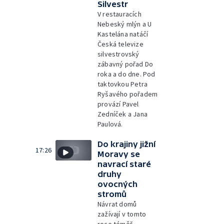
Silvestr
V restauracích
Nebeský mlýn a U
Kastelána natáčí
Česká televize
silvestrovský
zábavný pořad Do
roka a do dne. Pod
taktovkou Petra
Ryšavého pořadem
provází Pavel
Zedníček a Jana
Paulová.
Do krajiny jižní
17:26
Moravy se
navrací staré
druhy
ovocných
stromů
Návrat domů
zažívají v tomto