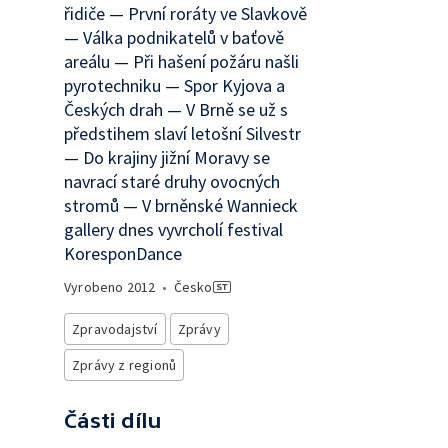
řidiče — První roráty ve Slavkově
— Válka podnikatelů v baťově
areálu — Při hašení požáru našli
pyrotechniku — Spor Kyjova a
Českých drah — V Brně se už s
předstihem slaví letošní Silvestr
— Do krajiny jižní Moravy se
navrací staré druhy ovocných
stromů — V brněnské Wannieck
gallery dnes vyvrcholí festival
KoresponDance
Vyrobeno
2012
•
Česko
Zpravodajství
Zprávy
Zprávy z regionů
Části dílu