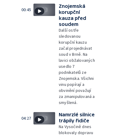
Znojemská
00:45
korupční
kauza před
soudem
Další ostře
sledovanou
korupční kauzu
začal projednávat
soud v Brně. Na
lavici obžalovaných
usedlo 7
podnikatelů ze
Znojemska. Všichni
vinu popírají a
obvinění považují
za zmanipulovaná a
smyšlená.
Namrzlé silnice
04:27
trápily řidiče
Na Vysočině dnes
blokovaly dopravu