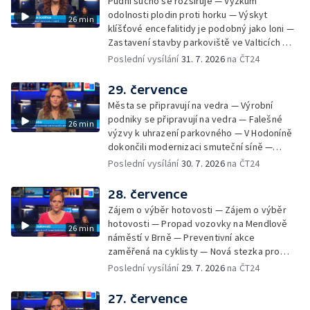
Půdní sucho se rozšiřuje — Výzkum
odolnosti plodin proti horku — Výskyt
26 min
klíšťové encefalitidy je podobný jako loni —
Zastavení stavby parkoviště ve Valticích —
Spor o lokalitu lesa v Rožnově pod
Poslední vysílání
31. 7. 2026
na ČT24
Radhoštěm — Dopady horka na lidský
organismus — Kybernetický incident na
29. července
Masarykově univerzitě — Slavnostní
Města se připravují na vedra — Výrobní
vyřazení absolventů Univerzity obran —
podniky se připravují na vedra — Falešné
26 min
Letní kurzy umění pro mladé — Mobilní
výzvy k uhrazení parkovného — V Hodoníně
kurníky pomáhají na poli
dokončili modernizaci smuteční síně —
Chybějící toalety u dětských hřišť —
Poslední vysílání
30. 7. 2026
na ČT24
Zadržování vody v krajině — Demolice
bývalého nákupního domu Letná — Končí 52.
28. července
ročník Letní filmové školy — 3. ročník
Zájem o výběr hotovosti — Zájem o výběr
komunitní akce Stůl ve středu — Cesta na
hotovosti — Propad vozovky na Mendlově
26 min
podporu paliativní péče
náměstí v Brně — Preventivní akce
zaměřená na cyklisty — Nová stezka pro
cyklisty na Zlínsku — Letecká linka mezi
Poslední vysílání
29. 7. 2026
na ČT24
Brnem a Frankfurtem — Vědci budou
pozorovat zatmění Slunce — Den AČFK na
27. července
Letní filmové škole — Milan Uhde slaví 90 let