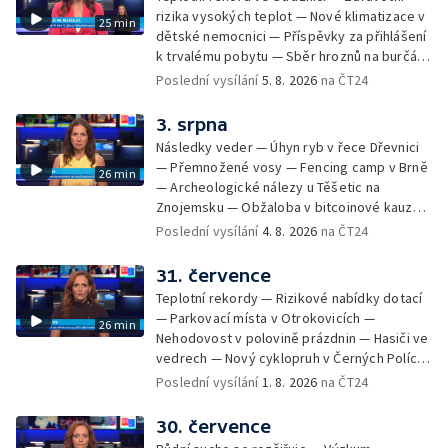
festival — Očkování po kousnutí netopýrem
rizika vysokých teplot — Nové klimatizace v
25 min
dětské nemocnici — Příspěvky za přihlášení
k trvalému pobytu — Sběr hroznů na burčák
— Dokončení oprav vedení — Skončil termín
Poslední vysílání
5. 8. 2026
na ČT24
na odevzdání kandidátek — Nedostatek
vody v obcích — Vyschlá koryta potoků —
3. srpna
Sdílení strážníků na Brněnsku
Následky veder — Úhyn ryb v řece Dřevnici
— Přemnožené vosy — Fencing camp v Brně
26 min
— Archeologické nálezy u Těšetic na
Znojemsku — Obžaloba v bitcoinové kauze
— Přestavba silnice přes Bzenec na
Poslední vysílání
4. 8. 2026
na ČT24
Hodonínsku — Skončilo dopravní omezení u
Zašové — Letní opravy divadel — Český hlas
31. července
ve vesmíru
Teplotní rekordy — Rizikové nabídky dotací
— Parkovací místa v Otrokovicích —
26 min
Nehodovost v polovině prázdnin — Hasiči ve
vedrech — Nový cyklopruh v Černých Polích
— Květinová výstava ve Věžkách
Poslední vysílání
1. 8. 2026
na ČT24
30. července