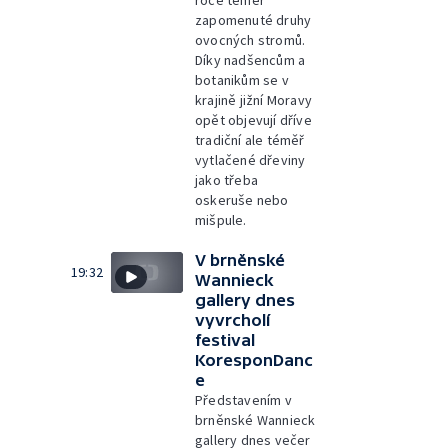
roce téměř
zapomenuté druhy
ovocných stromů.
Díky nadšencům a
botanikům se v
krajině jižní Moravy
opět objevují dříve
tradiční ale téměř
vytlačené dřeviny
jako třeba
oskeruše nebo
mišpule.
V brněnské
19:32
Wannieck
gallery dnes
vyvrcholí
festival
KoresponDanc
e
Představením v
brněnské Wannieck
gallery dnes večer