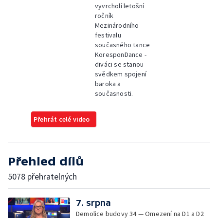
vyvrcholí letošní
ročník
Mezinárodního
festivalu
současného tance
KoresponDance -
diváci se stanou
svědkem spojení
baroka a
současnosti.
Přehrát celé video
Přehled dílů
5078 přehratelných
7. srpna
Demolice budovy 34 — Omezení na D1 a D2