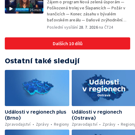
Zájem o program Nová zelená úsporám —
— Rekonstrukce vojenského srubu
Poškozená trolej ve Šlapanicích — Požár v
25 min
Ivančicích — Konec zásahu v bývalém
baťovském areálu — Daňové zvýhodnění
vína — Výhružky na magistrátu v Olomouci —
Poslední vysílání
28. 7. 2026
na ČT24
Dohady kolem stavby parkoviště —
Brněnské týmy v první fotbalové lize —
Dalších 10 dílů
Chystaná rekonstrukce bývalé věznice —
Nový seriál pro děti
Ostatní také sledují
Události v regionech plus
Události v regionech
(Brno)
(Ostrava)
Zpravodajství
Zprávy
Regiony
Zpravodajství
Zprávy
Region