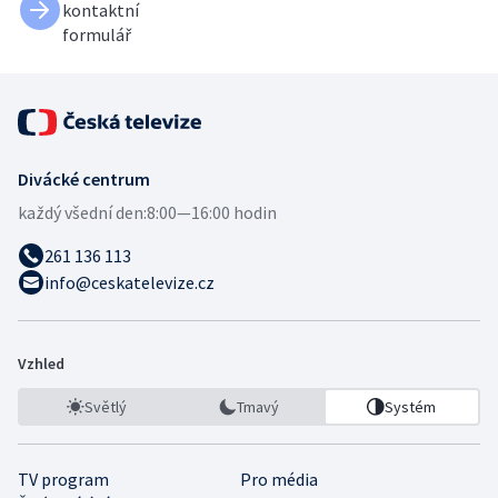
kontaktní
formulář
Divácké centrum
každý všední den:
8:00—16:00 hodin
261 136 113
info@ceskatelevize.cz
Vzhled
Světlý
Tmavý
Systém
TV program
Pro média