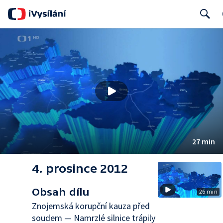
Search
27 min
4. prosince 2012
Obsah dílu
26 min
Znojemská korupční kauza před
soudem — Namrzlé silnice trápily