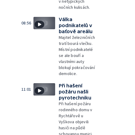
v netypických
nočních kulisách.
Válka
08:56
podnikatelů v
baťově areálu
Majitel železničních
tratí bourá vlečku.
Místní podnikatelé
se ale bouří a
vlastními auty
blokují pokračování
demolice.
Při hašení
11:01
požáru našli
pyrotechniku
Při hašení požáru
rodinného domu v
Rychtářově u
Vyškova objevili
hasiči na půdě
schovanou munici.