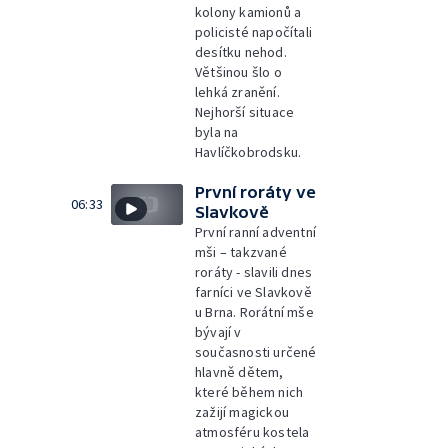
kolony kamionů a
policisté napočítali
desítku nehod.
Většinou šlo o
lehká zranění.
Nejhorší situace
byla na
Havlíčkobrodsku.
První roráty ve
06:33
Slavkově
První ranní adventní
mši – takzvané
roráty - slavili dnes
farníci ve Slavkově
u Brna. Rorátní mše
bývají v
současnosti určené
hlavně dětem,
které během nich
zažijí magickou
atmosféru kostela