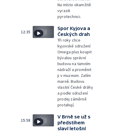
Na místo okamžitě
vyrazili
pyrotechnici.
Spor Kyjova a
12:35
Českých drah
Tři roky chce
kyjovské sdružení
Omega plus koupit
bývalou správní
budovu na tamním
nádraží a proměnit
ji v muzeum. Zatím
marně. Budovu
vlastní České dráhy
a podle sdružení
prodej záměrně
protahují.
V Brně se už s
15:58
předstihem
slaví letošní