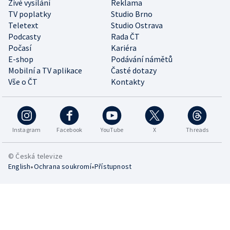
Živé vysílání
Reklama
TV poplatky
Studio Brno
Teletext
Studio Ostrava
Podcasty
Rada ČT
Počasí
Kariéra
E-shop
Podávání námětů
Mobilní a TV aplikace
Časté dotazy
Vše o ČT
Kontakty
Instagram
Facebook
YouTube
X
Threads
© Česká televize
•
•
English
Ochrana soukromí
Přístupnost