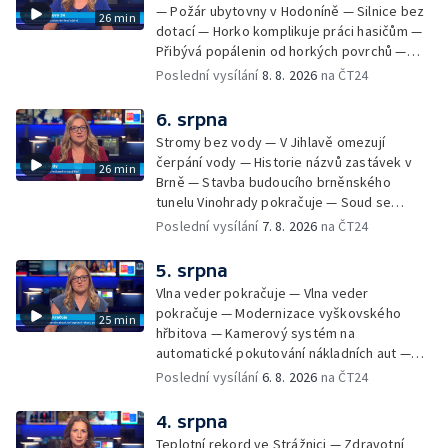
— Požár ubytovny v Hodoníně — Silnice bez
26 min
dotací — Horko komplikuje práci hasičům —
Přibývá popálenin od horkých povrchů —
Začíná prodej burčáku — Vedra komplikují
Poslední vysílání
8. 8. 2026
na ČT24
údržbu vody
6. srpna
Stromy bez vody — V Jihlavě omezují
čerpání vody — Historie názvů zastávek v
26 min
Brně — Stavba budoucího brněnského
tunelu Vinohrady pokračuje — Soud se
žhářem zlínského baru — Odložení bourání
Poslední vysílání
7. 8. 2026
na ČT24
vyhořelé budovy ve Zlíně — 55. ročník Barum
Czech Rally Zlín — Začal 7. ročník festivalu
5. srpna
Pop Messe — Přestavba mostu v Hodoníně
Vlna veder pokračuje — Vlna veder
— Fenomén památníčků
pokračuje — Modernizace vyškovského
25 min
hřbitova — Kamerový systém na
automatické pokutování nákladních aut —
Demolice vyhořelé budovy ve Zlíně — Případ
Poslední vysílání
6. 8. 2026
na ČT24
popálení dítěte u soudu — Budoucnost
stadionu na Vyškovsku — Výstraha před
4. srpna
bouřkami — Brno hostí Mezinárodní kytarový
Teplotní rekord ve Strážnici — Zdravotní