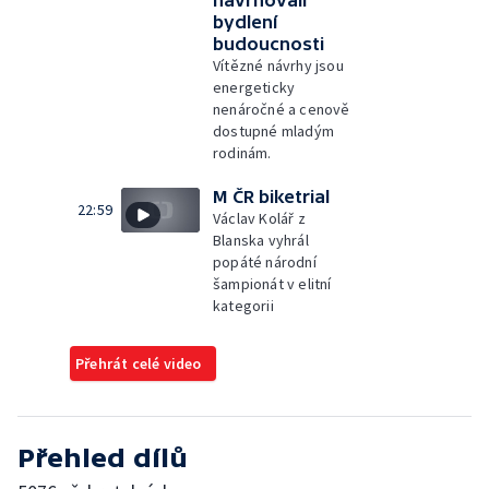
navrhovali
bydlení
budoucnosti
Vítězné návrhy jsou
energeticky
nenáročné a cenově
dostupné mladým
rodinám.
M ČR biketrial
22:59
Václav Kolář z
Blanska vyhrál
popáté národní
šampionát v elitní
kategorii
Přehrát celé video
Přehled dílů