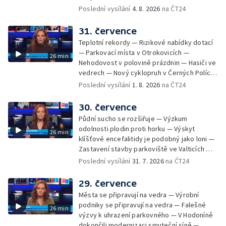
— Přestavba silnice přes Bzenec na
Poslední vysílání
4. 8. 2026
na ČT24
Hodonínsku — Skončilo dopravní omezení u
Zašové — Letní opravy divadel — Český hlas
31. července
ve vesmíru
Teplotní rekordy — Rizikové nabídky dotací
— Parkovací místa v Otrokovicích —
26 min
Nehodovost v polovině prázdnin — Hasiči ve
vedrech — Nový cyklopruh v Černých Polích
— Květinová výstava ve Věžkách
Poslední vysílání
1. 8. 2026
na ČT24
30. července
Půdní sucho se rozšiřuje — Výzkum
odolnosti plodin proti horku — Výskyt
26 min
klíšťové encefalitidy je podobný jako loni —
Zastavení stavby parkoviště ve Valticích —
Spor o lokalitu lesa v Rožnově pod
Poslední vysílání
31. 7. 2026
na ČT24
Radhoštěm — Dopady horka na lidský
organismus — Kybernetický incident na
29. července
Masarykově univerzitě — Slavnostní
Města se připravují na vedra — Výrobní
vyřazení absolventů Univerzity obran —
podniky se připravují na vedra — Falešné
26 min
Letní kurzy umění pro mladé — Mobilní
výzvy k uhrazení parkovného — V Hodoníně
kurníky pomáhají na poli
dokončili modernizaci smuteční síně —