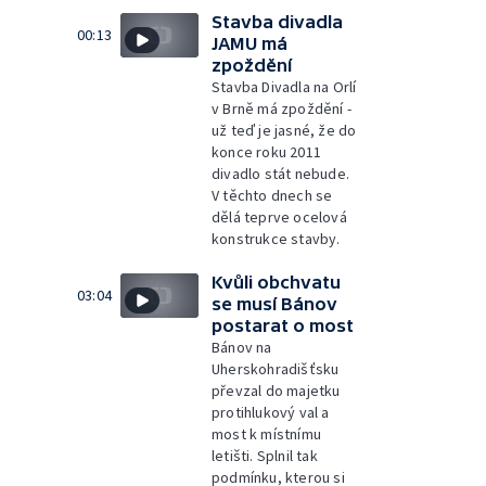
Stavba divadla
00:13
JAMU má
zpoždění
Stavba Divadla na Orlí
v Brně má zpoždění -
už teď je jasné, že do
konce roku 2011
divadlo stát nebude.
V těchto dnech se
dělá teprve ocelová
konstrukce stavby.
Kvůli obchvatu
03:04
se musí Bánov
postarat o most
Bánov na
Uherskohradišťsku
převzal do majetku
protihlukový val a
most k místnímu
letišti. Splnil tak
podmínku, kterou si