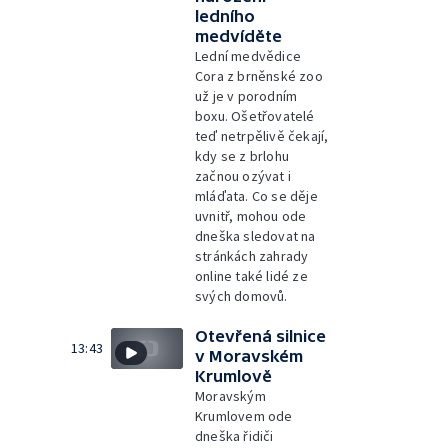
ledního
medvíděte
Lední medvědice
Cora z brněnské zoo
už je v porodním
boxu. Ošetřovatelé
teď netrpělivě čekají,
kdy se z brlohu
začnou ozývat i
mláďata. Co se děje
uvnitř, mohou ode
dneška sledovat na
stránkách zahrady
online také lidé ze
svých domovů.
Otevřená silnice
13:43
v Moravském
Krumlově
Moravským
Krumlovem ode
dneška řidiči