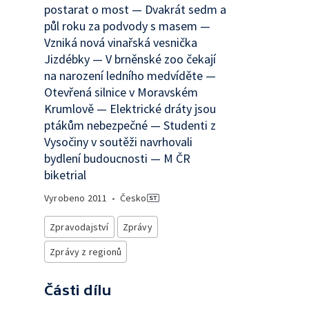
postarat o most — Dvakrát sedm a
půl roku za podvody s masem —
Vzniká nová vinařská vesnička
Jizdébky — V brněnské zoo čekají
na narození ledního medvíděte —
Otevřená silnice v Moravském
Krumlově — Elektrické dráty jsou
ptákům nebezpečné — Studenti z
Vysočiny v soutěži navrhovali
bydlení budoucnosti — M ČR
biketrial
Vyrobeno
2011
•
Česko
Zpravodajství
Zprávy
Zprávy z regionů
Části dílu