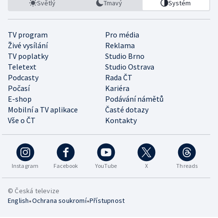
Světlý
Tmavý
Systém
TV program
Pro média
Živé vysílání
Reklama
TV poplatky
Studio Brno
Teletext
Studio Ostrava
Podcasty
Rada ČT
Počasí
Kariéra
E-shop
Podávání námětů
Mobilní a TV aplikace
Časté dotazy
Vše o ČT
Kontakty
Instagram
Facebook
YouTube
X
Threads
© Česká televize
•
•
English
Ochrana soukromí
Přístupnost