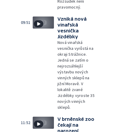
Rozsudek není
pravomocný.
Vzniká nová
09:51
vinařská
vesnička
Jizdébky
Nová vinařská
vesnička vyrůstá na
okraji Strážnice.
Jedná se zatím o
nejrozsáhlejší
výstavbu nových
vinných sklepů na
jižní Moravě. V
lokalitě zvané
Jizdébky vyroste 35
nových vinných
sklepů.
V brněnské zoo
11:52
čekají na
narození