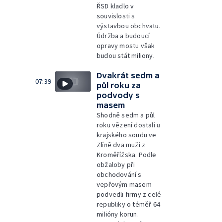
ŘSD kladlo v
souvislosti s
výstavbou obchvatu.
Údržba a budoucí
opravy mostu však
budou stát miliony.
Dvakrát sedm a
07:39
půl roku za
podvody s
masem
Shodně sedm a půl
roku vězení dostali u
krajského soudu ve
Zlíně dva muži z
Kroměřížska. Podle
obžaloby při
obchodování s
vepřovým masem
podvedli firmy z celé
republiky o téměř 64
milióny korun.