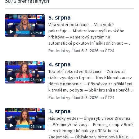
5076 přehratelných
5. srpna
Vlna veder pokračuje — Vlna veder
pokračuje — Modernizace vyškovského
25 min
hřbitova — Kamerový systém na
automatické pokutování nákladních aut —
Demolice vyhořelé budovy ve Zlíně — Případ
Poslední vysílání
6. 8. 2026
na ČT24
popálení dítěte u soudu — Budoucnost
stadionu na Vyškovsku — Výstraha před
4. srpna
bouřkami — Brno hostí Mezinárodní kytarový
Teplotní rekord ve Strážnici — Zdravotní
festival — Očkování po kousnutí netopýrem
rizika vysokých teplot — Nové klimatizace v
25 min
dětské nemocnici — Příspěvky za přihlášení
k trvalému pobytu — Sběr hroznů na burčák
— Dokončení oprav vedení — Skončil termín
Poslední vysílání
5. 8. 2026
na ČT24
na odevzdání kandidátek — Nedostatek
vody v obcích — Vyschlá koryta potoků —
3. srpna
Sdílení strážníků na Brněnsku
Následky veder — Úhyn ryb v řece Dřevnici
— Přemnožené vosy — Fencing camp v Brně
26 min
— Archeologické nálezy u Těšetic na
Znojemsku — Obžaloba v bitcoinové kauze