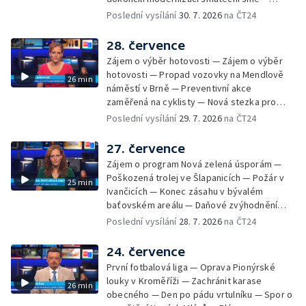
Chybějící toalety u dětských hřišť —
Poslední vysílání
30. 7. 2026
na ČT24
Zadržování vody v krajině — Demolice
bývalého nákupního domu Letná — Končí 52.
28. července
ročník Letní filmové školy — 3. ročník
Zájem o výběr hotovosti — Zájem o výběr
komunitní akce Stůl ve středu — Cesta na
hotovosti — Propad vozovky na Mendlově
26 min
podporu paliativní péče
náměstí v Brně — Preventivní akce
zaměřená na cyklisty — Nová stezka pro
cyklisty na Zlínsku — Letecká linka mezi
Poslední vysílání
29. 7. 2026
na ČT24
Brnem a Frankfurtem — Vědci budou
pozorovat zatmění Slunce — Den AČFK na
27. července
Letní filmové škole — Milan Uhde slaví 90 let
Zájem o program Nová zelená úsporám —
— Rekonstrukce vojenského srubu
Poškozená trolej ve Šlapanicích — Požár v
25 min
Ivančicích — Konec zásahu v bývalém
baťovském areálu — Daňové zvýhodnění
vína — Výhružky na magistrátu v Olomouci —
Poslední vysílání
28. 7. 2026
na ČT24
Dohady kolem stavby parkoviště —
Brněnské týmy v první fotbalové lize —
24. července
Chystaná rekonstrukce bývalé věznice —
První fotbalová liga — Oprava Pionýrské
Nový seriál pro děti
louky v Kroměříži — Zachránit karase
26 min
obecného — Den po pádu vrtulníku — Spor o