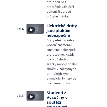
projedou bez
problémů. Silničáři
dokončili opravu
průtahu města.
Elektrické dráty
15:42
jsou ptákům
nebezpečné
Dráty elektrického
vedení znamenají
smrtelné nebezpečí
pro ptactvo. Každý
rok v důsledku
srážky nebo popálení
skoční v záchytných
ornitologických
stanicích i ty nejvíce
ohrožené druhy.
Studenti z
18:37
Vysočiny v
soutěži