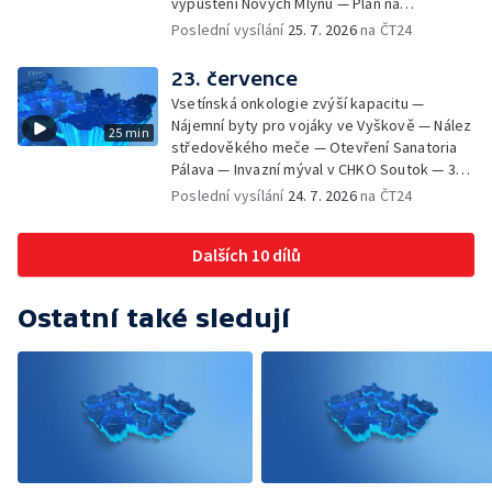
vypuštění Nových Mlýnů — Plán na
odstranění ohořelé budovy — 52. ročník
Poslední vysílání
25. 7. 2026
na ČT24
Letní filmové školy — Energeticky
samostatné továrny
23. července
Vsetínská onkologie zvýší kapacitu —
Nájemní byty pro vojáky ve Vyškově — Nález
25 min
středověkého meče — Otevření Sanatoria
Pálava — Invazní mýval v CHKO Soutok — 33.
ročník Mikulovského výtvarného sympozia
Poslední vysílání
24. 7. 2026
na ČT24
Dalších 10 dílů
Ostatní také sledují